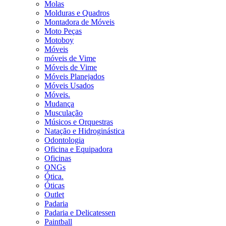
Molas
Molduras e Quadros
Montadora de Móveis
Moto Peças
Motoboy
Móveis
móveis de Vime
Móveis de Vime
Móveis Planejados
Móveis Usados
Móveis.
Mudança
Musculação
Músicos e Orquestras
Natação e Hidroginástica
Odontologia
Oficina e Equipadora
Oficinas
ONGs
Ótica.
Óticas
Outlet
Padaria
Padaria e Delicatessen
Paintball