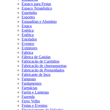
Espaço para Festas
Espaço Terapêutico
Espetinho
Esportes
Esquadrias e Alumínio
Estaca
Estética
Estética
Estofados
Eventos
Extintores
Fabrica
Fábrica de Gaiolas
Fabricação de Carrinhos
Fabricação de churrasqueiras
Fabricação de Premoldados
Fabricante de Inox
Fantasias
Fardamentos
Farmácias
Faróis e Lantenas
Fazenda
Ferro Velho
Festas e Eventos
Financiamento de Veículos