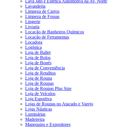
Lava Jato e Estética Automotiva na Av. Norte
Lavanderia
Limpeza de Carros
Limpeza de Fossas
Lingerie
Livraria
Locação de Banheiros Químicos
Locação de Ferramentas
Locadora
Logística
Loja de Ballet
Loja de Bolos
Loja de Bonés
Loja de Conveniência
Loja de Retalhos
Loja de Roupa
Loja de Roupas
Loja de Roupas Plus Size
Loja de Veículos
Loja Esportiva
Lojas de Roupas no Atacado e Varejo
Lojas Náuticas
Luminárias
Madeireira
Manequins e Expositores