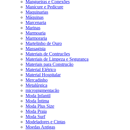
Mangueiras e Conexões
Manicure e Pedicure
Maquinarias
Máquinas
Marcenaria
Marinas
Marmoaria
Marmoraria
Martelinho de Ouro
Massagista
Materiais de Contruções
Materiais de Limpeza e Segurança
Materiais para Construção
Material Elétrico
Material Hospitalar
Mercadinho
Metalúrgica
micropigmentação
Moda Infantil
Moda Íntima
Moda Plus Size
Moda Praia
Moda Surf
Modeladores e Cintas
Moedas Antigas