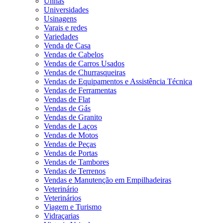
Unhas
Universidades
Usinagens
Varais e redes
Variedades
Venda de Casa
Vendas de Cabelos
Vendas de Carros Usados
Vendas de Churrasqueiras
Vendas de Equipamentos e Assistência Técnica
Vendas de Ferramentas
Vendas de Flat
Vendas de Gás
Vendas de Granito
Vendas de Laços
Vendas de Motos
Vendas de Peças
Vendas de Portas
Vendas de Tambores
Vendas de Terrenos
Vendas e Manutenção em Empilhadeiras
Veterinário
Veterinários
Viagem e Turismo
Vidraçarias