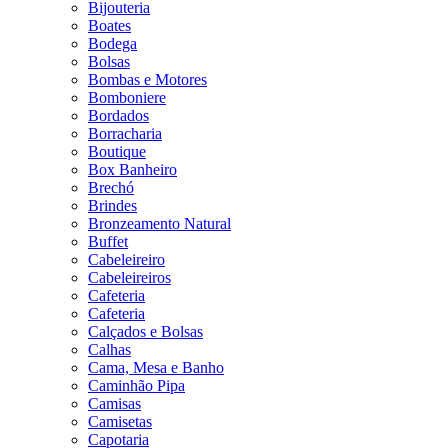
Bijouteria
Boates
Bodega
Bolsas
Bombas e Motores
Bomboniere
Bordados
Borracharia
Boutique
Box Banheiro
Brechó
Brindes
Bronzeamento Natural
Buffet
Cabeleireiro
Cabeleireiros
Cafeteria
Cafeteria
Calçados e Bolsas
Calhas
Cama, Mesa e Banho
Caminhão Pipa
Camisas
Camisetas
Capotaria