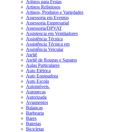
Artigos para Festas
Artigos Religiosos
Artigos, Produtos e Variedades
Assessoria em Eventos
Assessoria Empresarial
Assessoria/DPVAT
Assistencia em Ventiladores
Assistência Técnica
Assistência Técnica em
Assistência Veicular
Ateliê
Ateliê de Roupas e Sapatos
Aulas Particulares
Auto Elétrica
Auto Equipadora
Auto Escola
Automóveis.
Autopeças
Autorizada
Aviamentos
Balanças
Barbearia
Bares
Baterias
Bicicletas