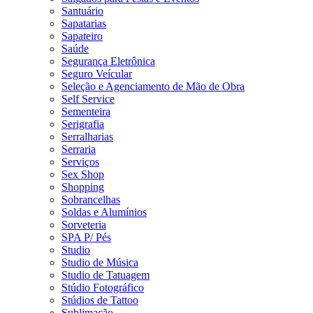
Santuário
Sapatarias
Sapateiro
Saúde
Segurança Eletrônica
Seguro Veícular
Seleção e Agenciamento de Mão de Obra
Self Service
Sementeira
Serigrafia
Serralharias
Serraria
Serviços
Sex Shop
Shopping
Sobrancelhas
Soldas e Alumínios
Sorveteria
SPA P/ Pés
Studio
Studio de Música
Studio de Tatuagem
Stúdio Fotográfico
Stúdios de Tattoo
Sublimação