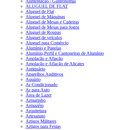
Alimentação / Gastronomia
ALUGUEL DE FLAT
Aluguel de Flat
Aluguel de Máquinas
Aluguel de Mesas e Cadeiras
Aluguel de Mesas para Jogos
Aluguel de Roupas
Aluguel de veículos
Aluguel para Comércio
Alumínio e Panelas
Alumínio,Perfil e Cantoneiras de Alumínio
Amolação e Afiação
Amolação e Afiação de Alicates
Antiquário
Aparelhos Auditivos
Aquário
Ar Condicionado
Ar para Auto
Área de Lazer
Armarinho
Armazém
Arquitetura
Artesanato
Artigos Militares
Artigos para Festas