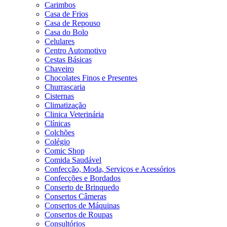
Carimbos
Casa de Frios
Casa de Repouso
Casa do Bolo
Celulares
Centro Automotivo
Cestas Básicas
Chaveiro
Chocolates Finos e Presentes
Churrascaria
Cisternas
Climatização
Clinica Veterinária
Clínicas
Colchões
Colégio
Comic Shop
Comida Saudável
Confecção, Moda, Serviços e Acessórios
Confecções e Bordados
Conserto de Brinquedo
Consertos Câmeras
Consertos de Máquinas
Consertos de Roupas
Consultórios