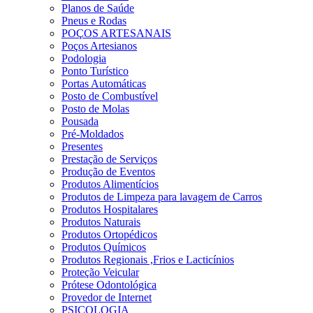
Planos de Saúde
Pneus e Rodas
POÇOS ARTESANAIS
Poços Artesianos
Podologia
Ponto Turístico
Portas Automáticas
Posto de Combustível
Posto de Molas
Pousada
Pré-Moldados
Presentes
Prestação de Serviços
Produção de Eventos
Produtos Alimentícios
Produtos de Limpeza para lavagem de Carros
Produtos Hospitalares
Produtos Naturais
Produtos Ortopédicos
Produtos Químicos
Produtos Regionais ,Frios e Lacticínios
Proteção Veicular
Prótese Odontológica
Provedor de Internet
PSICOLOGIA