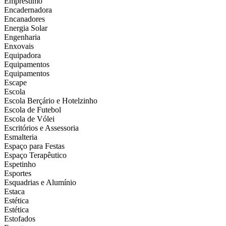
Empréstimo
Encadernadora
Encanadores
Energia Solar
Engenharia
Enxovais
Equipadora
Equipamentos
Equipamentos
Escape
Escola
Escola Berçário e Hotelzinho
Escola de Futebol
Escola de Vólei
Escritórios e Assessoria
Esmalteria
Espaço para Festas
Espaço Terapêutico
Espetinho
Esportes
Esquadrias e Alumínio
Estaca
Estética
Estética
Estofados