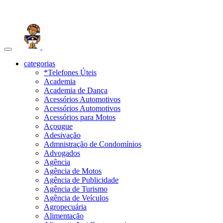
Toggle
navigation
categorias
*Telefones Úteis
Academia
Academia de Dança
Acessórios Automotivos
Acessórios Automotivos
Acessórios para Motos
Açougue
Adesivação
Admnistração de Condomínios
Advogados
Agência
Agência de Motos
Agência de Publicidade
Agência de Turismo
Agência de Veículos
Agropecuária
Alimentação