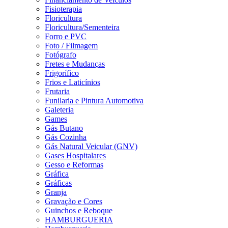
Fisioterapia
Floricultura
Floricultura/Sementeira
Forro e PVC
Foto / Filmagem
Fotógrafo
Fretes e Mudanças
Frigorífico
Frios e Laticínios
Frutaria
Funilaria e Pintura Automotiva
Galeteria
Games
Gás Butano
Gás Cozinha
Gás Natural Veicular (GNV)
Gases Hospitalares
Gesso e Reformas
Gráfica
Gráficas
Granja
Gravação e Cores
Guinchos e Reboque
HAMBURGUERIA