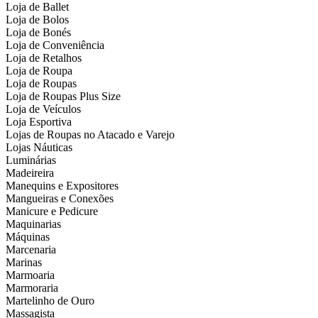
Loja de Ballet
Loja de Bolos
Loja de Bonés
Loja de Conveniência
Loja de Retalhos
Loja de Roupa
Loja de Roupas
Loja de Roupas Plus Size
Loja de Veículos
Loja Esportiva
Lojas de Roupas no Atacado e Varejo
Lojas Náuticas
Luminárias
Madeireira
Manequins e Expositores
Mangueiras e Conexões
Manicure e Pedicure
Maquinarias
Máquinas
Marcenaria
Marinas
Marmoaria
Marmoraria
Martelinho de Ouro
Massagista