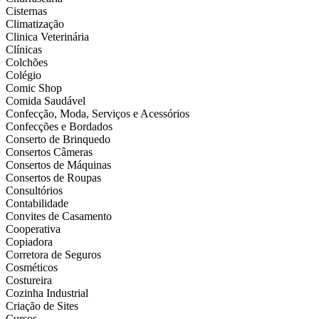
Cisternas
Climatização
Clinica Veterinária
Clínicas
Colchões
Colégio
Comic Shop
Comida Saudável
Confecção, Moda, Serviços e Acessórios
Confecções e Bordados
Conserto de Brinquedo
Consertos Câmeras
Consertos de Máquinas
Consertos de Roupas
Consultórios
Contabilidade
Convites de Casamento
Cooperativa
Copiadora
Corretora de Seguros
Cosméticos
Costureira
Cozinha Industrial
Criação de Sites
Cursos