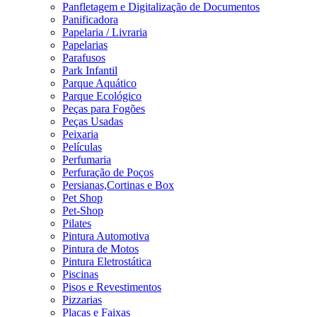
Panfletagem e Digitalização de Documentos
Panificadora
Papelaria / Livraria
Papelarias
Parafusos
Park Infantil
Parque Aquático
Parque Ecológico
Peças para Fogões
Peças Usadas
Peixaria
Películas
Perfumaria
Perfuração de Poços
Persianas,Cortinas e Box
Pet Shop
Pet-Shop
Pilates
Pintura Automotiva
Pintura de Motos
Pintura Eletrostática
Piscinas
Pisos e Revestimentos
Pizzarias
Placas e Faixas