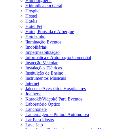
Hamburgueria
Hidraúlica em Geral
Hospital
Hostel
Hotéis
Hotel Pet
Hotel, Pousada e Albergue
Hotelzinho
Iluminação Eventos
Imobiliárias
Impermeabilização
Informática e Automação Comercial
Inspeção Veicular
Instalações Elétricas
Instituição de Ensino
Instrumentos Musicais
Internet
Jalecos e Acessórios Hospitalares
Joalheria
Karaokê/Videokê Para Eventos
Laboratório Óptico
Lanchonete
Lanternagem e Pintura Automotiva
Lar Para Idosos
Lava Jato