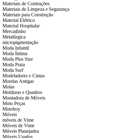
Materiais de Contruções
Materiais de Limpeza e Segurança
Materiais para Construção
Material Elétrico
Material Hospitalar
Mercadinho
Metalúrgica
micropigmentação
Moda Infantil
Moda Íntima
Moda Plus Size
Moda Praia
Moda Surf
Modeladores e Cintas
Moedas Antigas
Molas
Molduras e Quadros
Montadora de Móveis
Moto Peças
Motoboy
Móveis
móveis de Vime
Móveis de Vime
Móveis Planejados
Móveis Usados