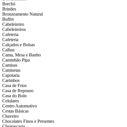
Brechó
Brindes
Bronzeamento Natural
Buffet
Cabeleireiro
Cabeleireiros
Cafeteria
Cafeteria
Calçados e Bolsas
Calhas
Cama, Mesa e Banho
Caminhão Pipa
Camisas
Camisetas
Capotaria
Carimbos
Casa de Frios
Casa de Repouso
Casa do Bolo
Celulares
Centro Automotivo
Cestas Básicas
Chaveiro
Chocolates Finos e Presentes
Churrascaria