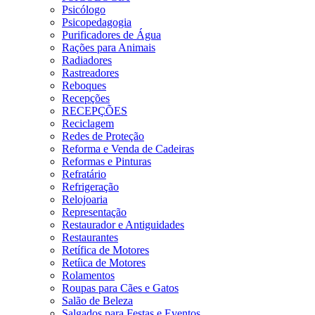
Psicólogo
Psicopedagogia
Purificadores de Água
Rações para Animais
Radiadores
Rastreadores
Reboques
Recepções
RECEPÇÕES
Reciclagem
Redes de Proteção
Reforma e Venda de Cadeiras
Reformas e Pinturas
Refratário
Refrigeração
Relojoaria
Representação
Restaurador e Antiguidades
Restaurantes
Retífica de Motores
Retíica de Motores
Rolamentos
Roupas para Cães e Gatos
Salão de Beleza
Salgados para Festas e Eventos