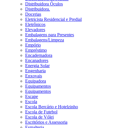
Distribuidora Óculos
Distribuidora.
Docerias
Eletricista Residencial e Predial
Eletrônicos
Elevadores
Embalagens para Presentes
Embalagens/Limpeza
Empório
Empréstimo
Encadernadora
Encanadores
Energia Solar
Engenharia
Enxovais
Equipadora
Equipamentos
Equipamentos
Escape
Escola
Escola Berçário e Hotelzinho
Escola de Futebol
Escola de Vólei
Escritórios e Assessoria
Esmalteria