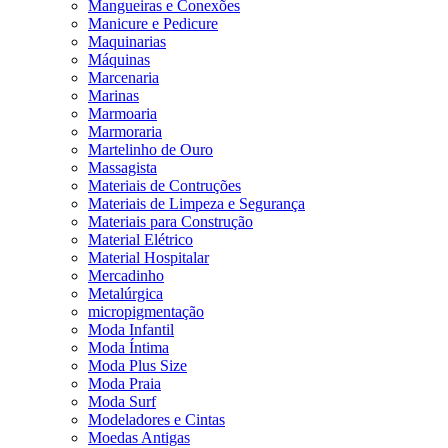
Mangueiras e Conexões
Manicure e Pedicure
Maquinarias
Máquinas
Marcenaria
Marinas
Marmoaria
Marmoraria
Martelinho de Ouro
Massagista
Materiais de Contruções
Materiais de Limpeza e Segurança
Materiais para Construção
Material Elétrico
Material Hospitalar
Mercadinho
Metalúrgica
micropigmentação
Moda Infantil
Moda Íntima
Moda Plus Size
Moda Praia
Moda Surf
Modeladores e Cintas
Moedas Antigas