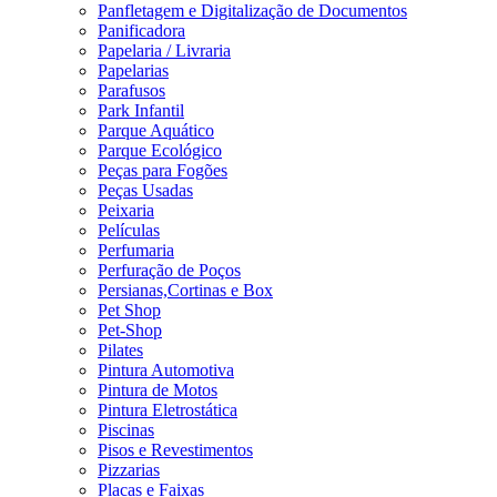
Panfletagem e Digitalização de Documentos
Panificadora
Papelaria / Livraria
Papelarias
Parafusos
Park Infantil
Parque Aquático
Parque Ecológico
Peças para Fogões
Peças Usadas
Peixaria
Películas
Perfumaria
Perfuração de Poços
Persianas,Cortinas e Box
Pet Shop
Pet-Shop
Pilates
Pintura Automotiva
Pintura de Motos
Pintura Eletrostática
Piscinas
Pisos e Revestimentos
Pizzarias
Placas e Faixas