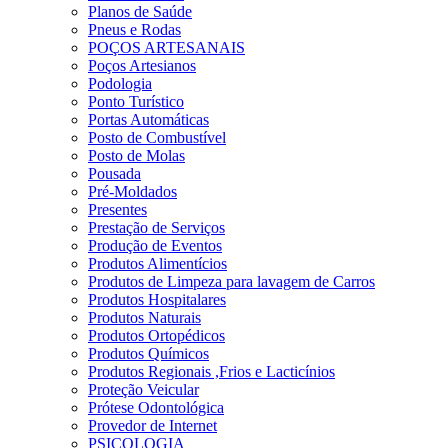
Planos de Saúde
Pneus e Rodas
POÇOS ARTESANAIS
Poços Artesianos
Podologia
Ponto Turístico
Portas Automáticas
Posto de Combustível
Posto de Molas
Pousada
Pré-Moldados
Presentes
Prestação de Serviços
Produção de Eventos
Produtos Alimentícios
Produtos de Limpeza para lavagem de Carros
Produtos Hospitalares
Produtos Naturais
Produtos Ortopédicos
Produtos Químicos
Produtos Regionais ,Frios e Lacticínios
Proteção Veicular
Prótese Odontológica
Provedor de Internet
PSICOLOGIA