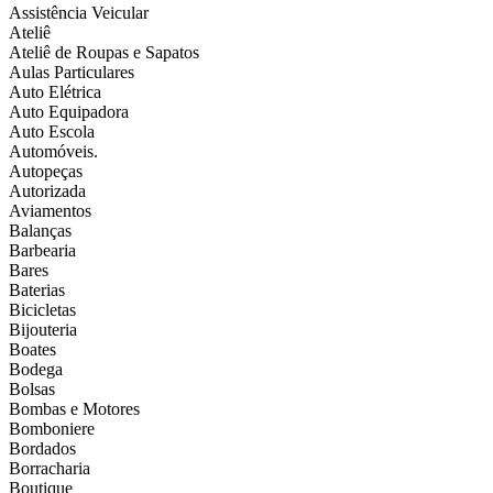
Assistência Veicular
Ateliê
Ateliê de Roupas e Sapatos
Aulas Particulares
Auto Elétrica
Auto Equipadora
Auto Escola
Automóveis.
Autopeças
Autorizada
Aviamentos
Balanças
Barbearia
Bares
Baterias
Bicicletas
Bijouteria
Boates
Bodega
Bolsas
Bombas e Motores
Bomboniere
Bordados
Borracharia
Boutique