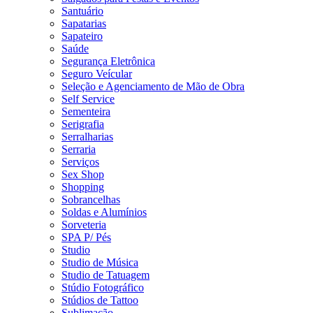
Santuário
Sapatarias
Sapateiro
Saúde
Segurança Eletrônica
Seguro Veícular
Seleção e Agenciamento de Mão de Obra
Self Service
Sementeira
Serigrafia
Serralharias
Serraria
Serviços
Sex Shop
Shopping
Sobrancelhas
Soldas e Alumínios
Sorveteria
SPA P/ Pés
Studio
Studio de Música
Studio de Tatuagem
Stúdio Fotográfico
Stúdios de Tattoo
Sublimação