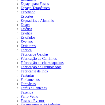
Espaço para Festas
Espaço Terapêutico
Espetinho
Esportes
Esquadrias e Alumínio
Estaca
Estética
Estética
Estofados
Eventos
Extintores
Fabrica
Fábrica de Gaiolas
Fabricação de Carrinhos
Fabricação de churrasqueiras
Fabricação de Premoldados
Fabricante de Inox
Fantasias
Fardamentos
Farmácias
Faróis e Lantenas
Fazenda
Ferro Velho
Festas e Eventos
Financiamento de Veículos