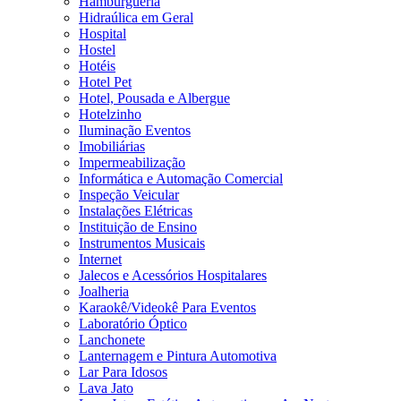
Hamburgueria
Hidraúlica em Geral
Hospital
Hostel
Hotéis
Hotel Pet
Hotel, Pousada e Albergue
Hotelzinho
Iluminação Eventos
Imobiliárias
Impermeabilização
Informática e Automação Comercial
Inspeção Veicular
Instalações Elétricas
Instituição de Ensino
Instrumentos Musicais
Internet
Jalecos e Acessórios Hospitalares
Joalheria
Karaokê/Videokê Para Eventos
Laboratório Óptico
Lanchonete
Lanternagem e Pintura Automotiva
Lar Para Idosos
Lava Jato