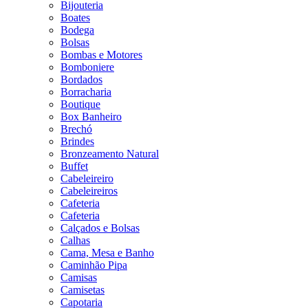
Bijouteria
Boates
Bodega
Bolsas
Bombas e Motores
Bomboniere
Bordados
Borracharia
Boutique
Box Banheiro
Brechó
Brindes
Bronzeamento Natural
Buffet
Cabeleireiro
Cabeleireiros
Cafeteria
Cafeteria
Calçados e Bolsas
Calhas
Cama, Mesa e Banho
Caminhão Pipa
Camisas
Camisetas
Capotaria