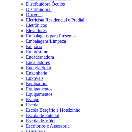
Distribuidora Óculos
Distribuidora.
Docerias
Eletricista Residencial e Predial
Eletrônicos
Elevadores
Embalagens para Presentes
Embalagens/Limpeza
Empório
Empréstimo
Encadernadora
Encanadores
Energia Solar
Engenharia
Enxovais
Equipadora
Equipamentos
Equipamentos
Escape
Escola
Escola Berçário e Hotelzinho
Escola de Futebol
Escola de Vólei
Escritórios e Assessoria
Esmalteria