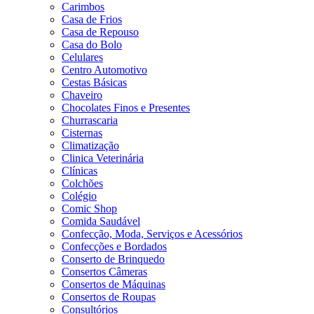
Carimbos
Casa de Frios
Casa de Repouso
Casa do Bolo
Celulares
Centro Automotivo
Cestas Básicas
Chaveiro
Chocolates Finos e Presentes
Churrascaria
Cisternas
Climatização
Clinica Veterinária
Clínicas
Colchões
Colégio
Comic Shop
Comida Saudável
Confecção, Moda, Serviços e Acessórios
Confecções e Bordados
Conserto de Brinquedo
Consertos Câmeras
Consertos de Máquinas
Consertos de Roupas
Consultórios