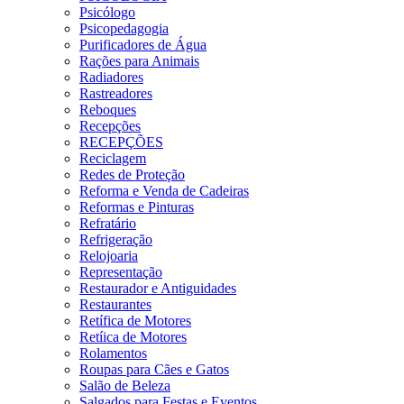
Psicólogo
Psicopedagogia
Purificadores de Água
Rações para Animais
Radiadores
Rastreadores
Reboques
Recepções
RECEPÇÕES
Reciclagem
Redes de Proteção
Reforma e Venda de Cadeiras
Reformas e Pinturas
Refratário
Refrigeração
Relojoaria
Representação
Restaurador e Antiguidades
Restaurantes
Retífica de Motores
Retíica de Motores
Rolamentos
Roupas para Cães e Gatos
Salão de Beleza
Salgados para Festas e Eventos