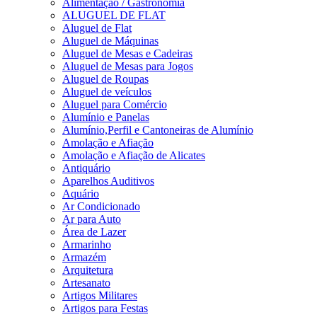
Alimentação / Gastronomia
ALUGUEL DE FLAT
Aluguel de Flat
Aluguel de Máquinas
Aluguel de Mesas e Cadeiras
Aluguel de Mesas para Jogos
Aluguel de Roupas
Aluguel de veículos
Aluguel para Comércio
Alumínio e Panelas
Alumínio,Perfil e Cantoneiras de Alumínio
Amolação e Afiação
Amolação e Afiação de Alicates
Antiquário
Aparelhos Auditivos
Aquário
Ar Condicionado
Ar para Auto
Área de Lazer
Armarinho
Armazém
Arquitetura
Artesanato
Artigos Militares
Artigos para Festas