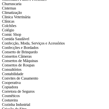
Churrascaria
Cisternas
Climatização
Clinica Veterinária
Clínicas
Colchões
Colégio
Comic Shop
Comida Saudável
Confecção, Moda, Serviços e Acessórios
Confecções e Bordados
Conserto de Brinquedo
Consertos Câmeras
Consertos de Máquinas
Consertos de Roupas
Consultórios
Contabilidade
Convites de Casamento
Cooperativa
Copiadora
Corretora de Seguros
Cosméticos
Costureira
Cozinha Industrial
Criação de Sites