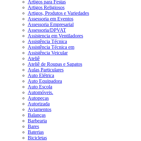
Artigos para Festas
Artigos Religiosos
Artigos, Produtos e Variedades
Assessoria em Eventos
Assessoria Empresarial
Assessoria/DPVAT
Assistencia em Ventiladores
Assistência Técnica
Assistência Técnica em
Assistência Veicular
Ateliê
Ateliê de Roupas e Sapatos
Aulas Particulares
Auto Elétrica
Auto Equipadora
Auto Escola
Automóveis.
Autopeças
Autorizada
Aviamentos
Balanças
Barbearia
Bares
Baterias
Bicicletas