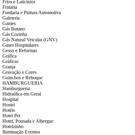
Frios e Laticínios
Frutaria
Funilaria e Pintura Automotiva
Galeteria
Games
Gás Butano
Gás Cozinha
Gás Natural Veicular (GNV)
Gases Hospitalares
Gesso e Reformas
Gráfica
Gráficas
Granja
Gravação e Cores
Guinchos e Reboque
HAMBURGUERIA
Hamburgueria
Hidraúlica em Geral
Hospital
Hostel
Hotéis
Hotel Pet
Hotel, Pousada e Albergue
Hotelzinho
Iluminação Eventos