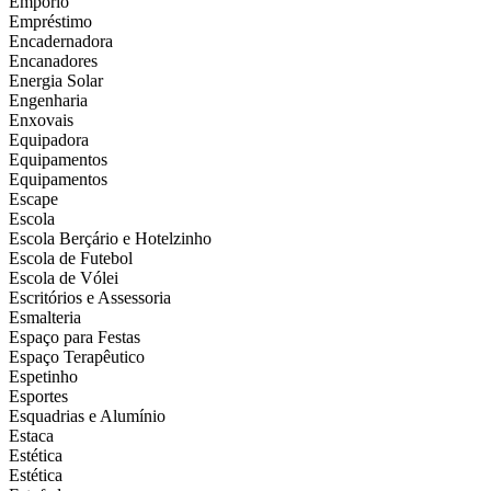
Empório
Empréstimo
Encadernadora
Encanadores
Energia Solar
Engenharia
Enxovais
Equipadora
Equipamentos
Equipamentos
Escape
Escola
Escola Berçário e Hotelzinho
Escola de Futebol
Escola de Vólei
Escritórios e Assessoria
Esmalteria
Espaço para Festas
Espaço Terapêutico
Espetinho
Esportes
Esquadrias e Alumínio
Estaca
Estética
Estética