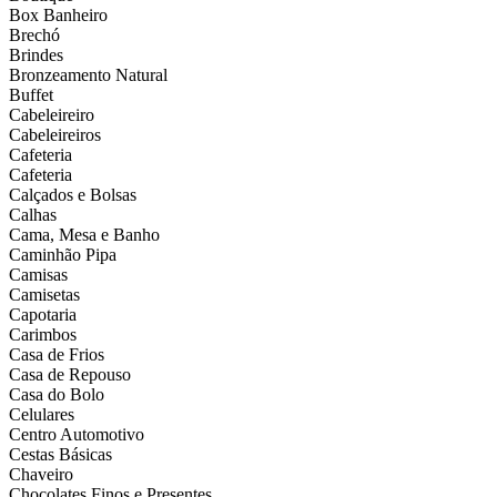
Box Banheiro
Brechó
Brindes
Bronzeamento Natural
Buffet
Cabeleireiro
Cabeleireiros
Cafeteria
Cafeteria
Calçados e Bolsas
Calhas
Cama, Mesa e Banho
Caminhão Pipa
Camisas
Camisetas
Capotaria
Carimbos
Casa de Frios
Casa de Repouso
Casa do Bolo
Celulares
Centro Automotivo
Cestas Básicas
Chaveiro
Chocolates Finos e Presentes