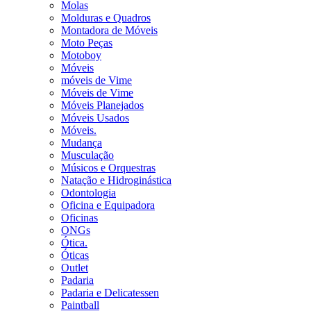
Molas
Molduras e Quadros
Montadora de Móveis
Moto Peças
Motoboy
Móveis
móveis de Vime
Móveis de Vime
Móveis Planejados
Móveis Usados
Móveis.
Mudança
Musculação
Músicos e Orquestras
Natação e Hidroginástica
Odontologia
Oficina e Equipadora
Oficinas
ONGs
Ótica.
Óticas
Outlet
Padaria
Padaria e Delicatessen
Paintball