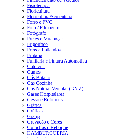
Fisioterapia
Floricultura
Floricultura/Sementeira
Forro e PVC
Foto / Filmagem
Fotógrafo
Fretes e Mudanças
Frigorífico
Frios e Laticínios
Frutaria
Funilaria e Pintura Automotiva
Galeteria
Games
Gás Butano
Gás Cozinha
Gás Natural Veicular (GNV)
Gases Hospitalares
Gesso e Reformas
Gráfica
Gráficas
Granja
Gravação e Cores
Guinchos e Reboque
HAMBURGUERIA