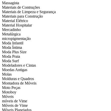
Massagista
Materiais de Contruções
Materiais de Limpeza e Segurança
Materiais para Construção
Material Elétrico
Material Hospitalar
Mercadinho
Metalúrgica
micropigmentação
Moda Infantil
Moda Íntima
Moda Plus Size
Moda Praia
Moda Surf
Modeladores e Cintas
Moedas Antigas
Molas
Molduras e Quadros
Montadora de Móveis
Moto Peças
Motoboy
Móveis
móveis de Vime
Móveis de Vime
Móveis Planejados