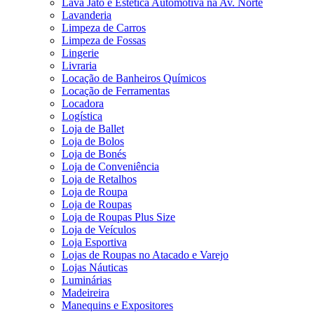
Lava Jato e Estética Automotiva na Av. Norte
Lavanderia
Limpeza de Carros
Limpeza de Fossas
Lingerie
Livraria
Locação de Banheiros Químicos
Locação de Ferramentas
Locadora
Logística
Loja de Ballet
Loja de Bolos
Loja de Bonés
Loja de Conveniência
Loja de Retalhos
Loja de Roupa
Loja de Roupas
Loja de Roupas Plus Size
Loja de Veículos
Loja Esportiva
Lojas de Roupas no Atacado e Varejo
Lojas Náuticas
Luminárias
Madeireira
Manequins e Expositores