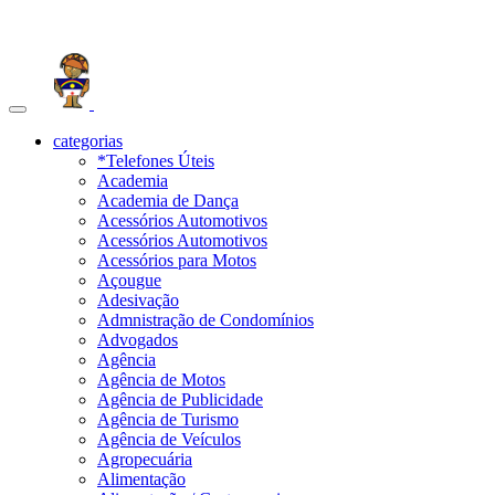
Toggle
navigation
categorias
*Telefones Úteis
Academia
Academia de Dança
Acessórios Automotivos
Acessórios Automotivos
Acessórios para Motos
Açougue
Adesivação
Admnistração de Condomínios
Advogados
Agência
Agência de Motos
Agência de Publicidade
Agência de Turismo
Agência de Veículos
Agropecuária
Alimentação