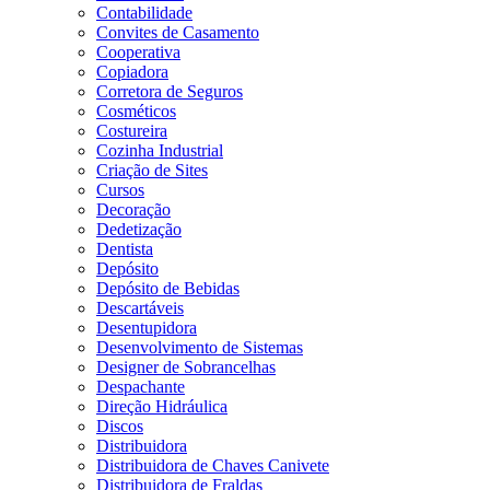
Contabilidade
Convites de Casamento
Cooperativa
Copiadora
Corretora de Seguros
Cosméticos
Costureira
Cozinha Industrial
Criação de Sites
Cursos
Decoração
Dedetização
Dentista
Depósito
Depósito de Bebidas
Descartáveis
Desentupidora
Desenvolvimento de Sistemas
Designer de Sobrancelhas
Despachante
Direção Hidráulica
Discos
Distribuidora
Distribuidora de Chaves Canivete
Distribuidora de Fraldas