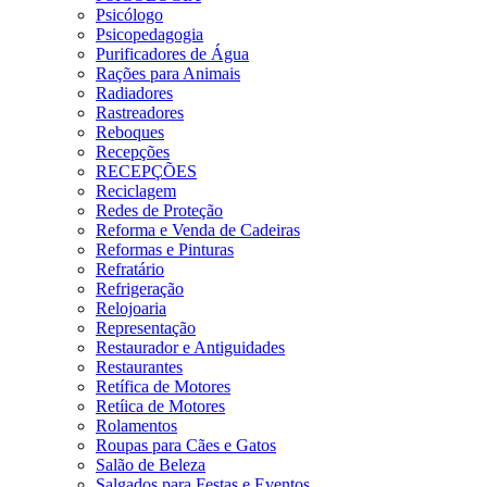
Psicólogo
Psicopedagogia
Purificadores de Água
Rações para Animais
Radiadores
Rastreadores
Reboques
Recepções
RECEPÇÕES
Reciclagem
Redes de Proteção
Reforma e Venda de Cadeiras
Reformas e Pinturas
Refratário
Refrigeração
Relojoaria
Representação
Restaurador e Antiguidades
Restaurantes
Retífica de Motores
Retíica de Motores
Rolamentos
Roupas para Cães e Gatos
Salão de Beleza
Salgados para Festas e Eventos