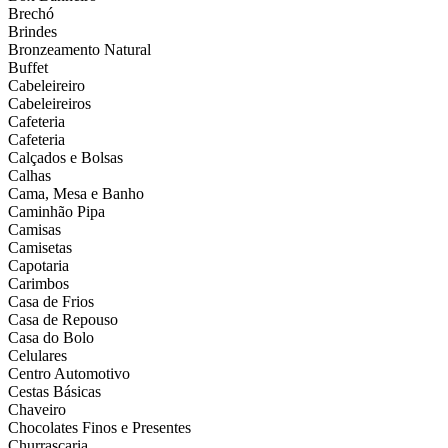
Brechó
Brindes
Bronzeamento Natural
Buffet
Cabeleireiro
Cabeleireiros
Cafeteria
Cafeteria
Calçados e Bolsas
Calhas
Cama, Mesa e Banho
Caminhão Pipa
Camisas
Camisetas
Capotaria
Carimbos
Casa de Frios
Casa de Repouso
Casa do Bolo
Celulares
Centro Automotivo
Cestas Básicas
Chaveiro
Chocolates Finos e Presentes
Churrascaria