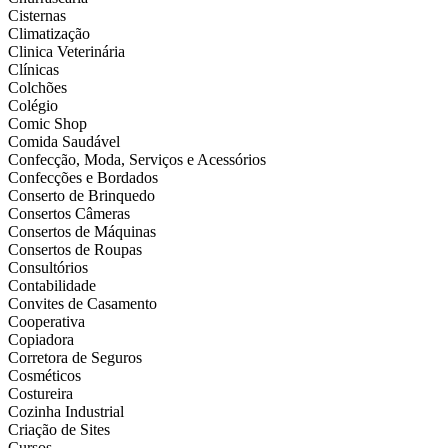
Cisternas
Climatização
Clinica Veterinária
Clínicas
Colchões
Colégio
Comic Shop
Comida Saudável
Confecção, Moda, Serviços e Acessórios
Confecções e Bordados
Conserto de Brinquedo
Consertos Câmeras
Consertos de Máquinas
Consertos de Roupas
Consultórios
Contabilidade
Convites de Casamento
Cooperativa
Copiadora
Corretora de Seguros
Cosméticos
Costureira
Cozinha Industrial
Criação de Sites
Cursos