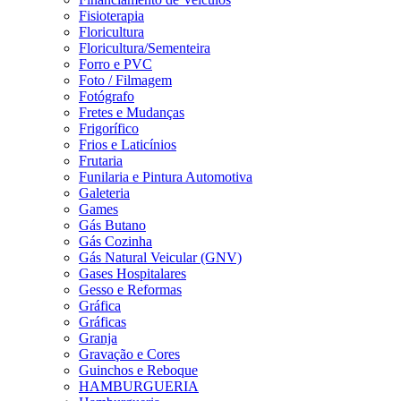
Fisioterapia
Floricultura
Floricultura/Sementeira
Forro e PVC
Foto / Filmagem
Fotógrafo
Fretes e Mudanças
Frigorífico
Frios e Laticínios
Frutaria
Funilaria e Pintura Automotiva
Galeteria
Games
Gás Butano
Gás Cozinha
Gás Natural Veicular (GNV)
Gases Hospitalares
Gesso e Reformas
Gráfica
Gráficas
Granja
Gravação e Cores
Guinchos e Reboque
HAMBURGUERIA