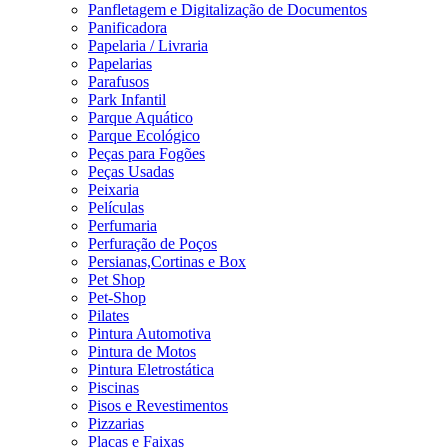
Panfletagem e Digitalização de Documentos
Panificadora
Papelaria / Livraria
Papelarias
Parafusos
Park Infantil
Parque Aquático
Parque Ecológico
Peças para Fogões
Peças Usadas
Peixaria
Películas
Perfumaria
Perfuração de Poços
Persianas,Cortinas e Box
Pet Shop
Pet-Shop
Pilates
Pintura Automotiva
Pintura de Motos
Pintura Eletrostática
Piscinas
Pisos e Revestimentos
Pizzarias
Placas e Faixas