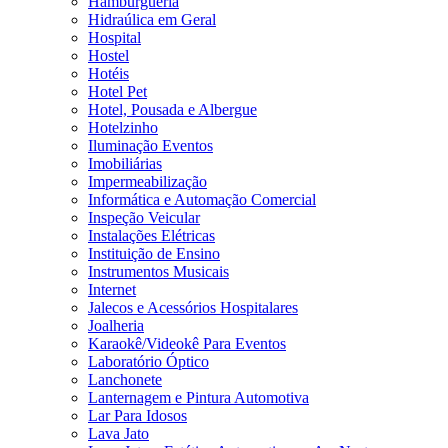
Hamburgueria
Hidraúlica em Geral
Hospital
Hostel
Hotéis
Hotel Pet
Hotel, Pousada e Albergue
Hotelzinho
Iluminação Eventos
Imobiliárias
Impermeabilização
Informática e Automação Comercial
Inspeção Veicular
Instalações Elétricas
Instituição de Ensino
Instrumentos Musicais
Internet
Jalecos e Acessórios Hospitalares
Joalheria
Karaokê/Videokê Para Eventos
Laboratório Óptico
Lanchonete
Lanternagem e Pintura Automotiva
Lar Para Idosos
Lava Jato