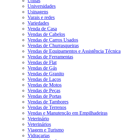
Unhas
Universidades
Usinagens
Varais e redes
Variedades
Venda de Casa
Vendas de Cabelos
Vendas de Carros Usados
Vendas de Churrasqueiras
Vendas de Equipamentos e Assistência Técnica
Vendas de Ferramentas
Vendas de Flat
Vendas de Gás
Vendas de Granito
Vendas de Laços
Vendas de Motos
Vendas de Peças
Vendas de Portas
Vendas de Tambores
Vendas de Terrenos
Vendas e Manutenção em Empilhadeiras
Veterinário
Veterinários
Viagem e Turismo
Vidraçarias