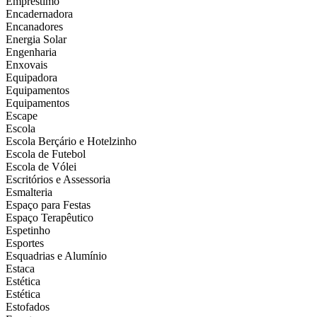
Empréstimo
Encadernadora
Encanadores
Energia Solar
Engenharia
Enxovais
Equipadora
Equipamentos
Equipamentos
Escape
Escola
Escola Berçário e Hotelzinho
Escola de Futebol
Escola de Vólei
Escritórios e Assessoria
Esmalteria
Espaço para Festas
Espaço Terapêutico
Espetinho
Esportes
Esquadrias e Alumínio
Estaca
Estética
Estética
Estofados