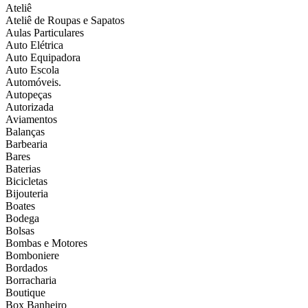
Ateliê
Ateliê de Roupas e Sapatos
Aulas Particulares
Auto Elétrica
Auto Equipadora
Auto Escola
Automóveis.
Autopeças
Autorizada
Aviamentos
Balanças
Barbearia
Bares
Baterias
Bicicletas
Bijouteria
Boates
Bodega
Bolsas
Bombas e Motores
Bomboniere
Bordados
Borracharia
Boutique
Box Banheiro