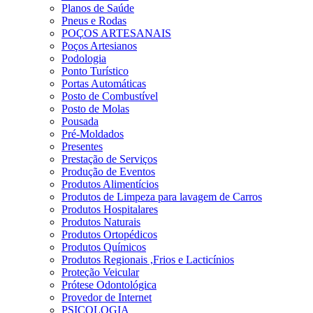
Planos de Saúde
Pneus e Rodas
POÇOS ARTESANAIS
Poços Artesianos
Podologia
Ponto Turístico
Portas Automáticas
Posto de Combustível
Posto de Molas
Pousada
Pré-Moldados
Presentes
Prestação de Serviços
Produção de Eventos
Produtos Alimentícios
Produtos de Limpeza para lavagem de Carros
Produtos Hospitalares
Produtos Naturais
Produtos Ortopédicos
Produtos Químicos
Produtos Regionais ,Frios e Lacticínios
Proteção Veicular
Prótese Odontológica
Provedor de Internet
PSICOLOGIA