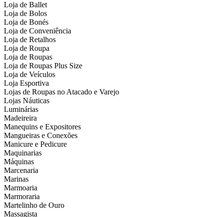
Loja de Ballet
Loja de Bolos
Loja de Bonés
Loja de Conveniência
Loja de Retalhos
Loja de Roupa
Loja de Roupas
Loja de Roupas Plus Size
Loja de Veículos
Loja Esportiva
Lojas de Roupas no Atacado e Varejo
Lojas Náuticas
Luminárias
Madeireira
Manequins e Expositores
Mangueiras e Conexões
Manicure e Pedicure
Maquinarias
Máquinas
Marcenaria
Marinas
Marmoaria
Marmoraria
Martelinho de Ouro
Massagista