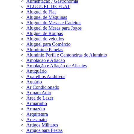
Alimentação / Gastronomia
ALUGUEL DE FLAT
Aluguel de Flat
Aluguel de Máquinas
Aluguel de Mesas e Cadeiras
Aluguel de Mesas para Jogos
Aluguel de Roupas
Aluguel de veículos
Aluguel para Comércio
Alumínio e Panelas
Alumínio,Perfil e Cantoneiras de Alumínio
Amolação e Afiação
Amolação e Afiação de Alicates
Antiquário
Aparelhos Auditivos
Aquário
Ar Condicionado
Ar para Auto
Área de Lazer
Armarinho
Armazém
Arquitetura
Artesanato
Artigos Militares
Artigos para Festas