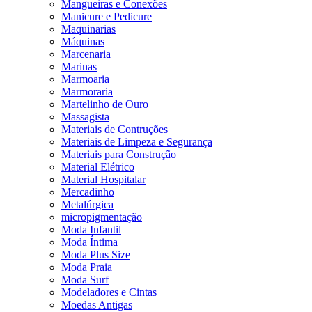
Mangueiras e Conexões
Manicure e Pedicure
Maquinarias
Máquinas
Marcenaria
Marinas
Marmoaria
Marmoraria
Martelinho de Ouro
Massagista
Materiais de Contruções
Materiais de Limpeza e Segurança
Materiais para Construção
Material Elétrico
Material Hospitalar
Mercadinho
Metalúrgica
micropigmentação
Moda Infantil
Moda Íntima
Moda Plus Size
Moda Praia
Moda Surf
Modeladores e Cintas
Moedas Antigas