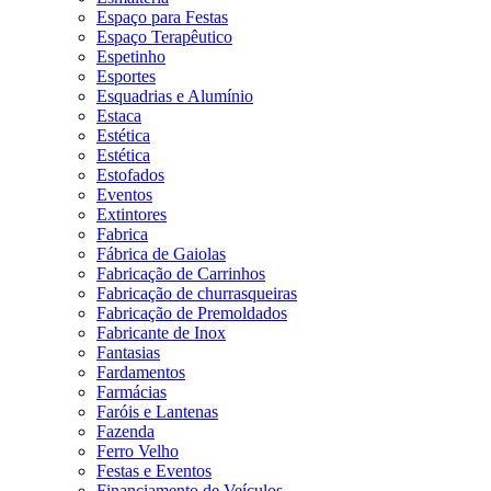
Espaço para Festas
Espaço Terapêutico
Espetinho
Esportes
Esquadrias e Alumínio
Estaca
Estética
Estética
Estofados
Eventos
Extintores
Fabrica
Fábrica de Gaiolas
Fabricação de Carrinhos
Fabricação de churrasqueiras
Fabricação de Premoldados
Fabricante de Inox
Fantasias
Fardamentos
Farmácias
Faróis e Lantenas
Fazenda
Ferro Velho
Festas e Eventos
Financiamento de Veículos