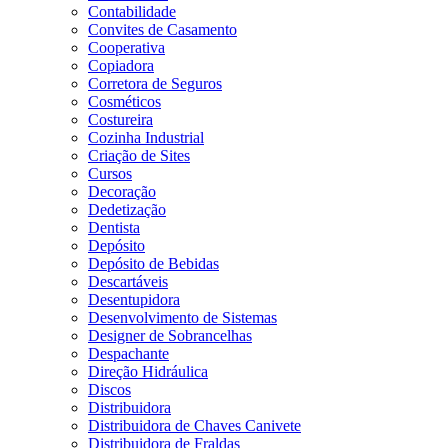
Contabilidade
Convites de Casamento
Cooperativa
Copiadora
Corretora de Seguros
Cosméticos
Costureira
Cozinha Industrial
Criação de Sites
Cursos
Decoração
Dedetização
Dentista
Depósito
Depósito de Bebidas
Descartáveis
Desentupidora
Desenvolvimento de Sistemas
Designer de Sobrancelhas
Despachante
Direção Hidráulica
Discos
Distribuidora
Distribuidora de Chaves Canivete
Distribuidora de Fraldas