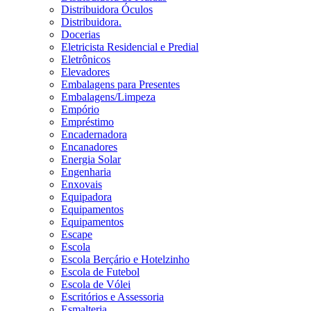
Distribuidora Óculos
Distribuidora.
Docerias
Eletricista Residencial e Predial
Eletrônicos
Elevadores
Embalagens para Presentes
Embalagens/Limpeza
Empório
Empréstimo
Encadernadora
Encanadores
Energia Solar
Engenharia
Enxovais
Equipadora
Equipamentos
Equipamentos
Escape
Escola
Escola Berçário e Hotelzinho
Escola de Futebol
Escola de Vólei
Escritórios e Assessoria
Esmalteria