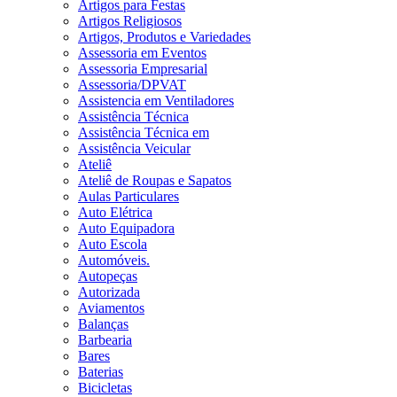
Artigos para Festas
Artigos Religiosos
Artigos, Produtos e Variedades
Assessoria em Eventos
Assessoria Empresarial
Assessoria/DPVAT
Assistencia em Ventiladores
Assistência Técnica
Assistência Técnica em
Assistência Veicular
Ateliê
Ateliê de Roupas e Sapatos
Aulas Particulares
Auto Elétrica
Auto Equipadora
Auto Escola
Automóveis.
Autopeças
Autorizada
Aviamentos
Balanças
Barbearia
Bares
Baterias
Bicicletas