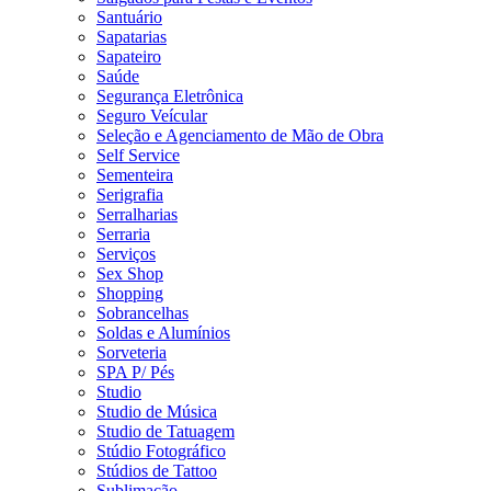
Santuário
Sapatarias
Sapateiro
Saúde
Segurança Eletrônica
Seguro Veícular
Seleção e Agenciamento de Mão de Obra
Self Service
Sementeira
Serigrafia
Serralharias
Serraria
Serviços
Sex Shop
Shopping
Sobrancelhas
Soldas e Alumínios
Sorveteria
SPA P/ Pés
Studio
Studio de Música
Studio de Tatuagem
Stúdio Fotográfico
Stúdios de Tattoo
Sublimação