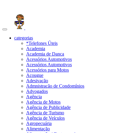
Toggle
navigation
categorias
*Telefones Úteis
Academia
Academia de Dança
Acessórios Automotivos
Acessórios Automotivos
Acessórios para Motos
Açougue
Adesivação
Admnistração de Condomínios
Advogados
Agência
Agência de Motos
Agência de Publicidade
Agência de Turismo
Agência de Veículos
Agropecuária
Alimentação