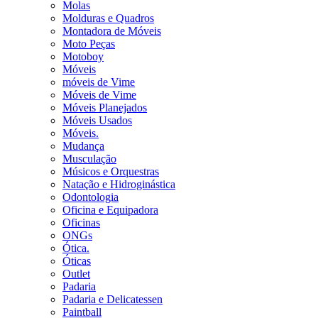
Molas
Molduras e Quadros
Montadora de Móveis
Moto Peças
Motoboy
Móveis
móveis de Vime
Móveis de Vime
Móveis Planejados
Móveis Usados
Móveis.
Mudança
Musculação
Músicos e Orquestras
Natação e Hidroginástica
Odontologia
Oficina e Equipadora
Oficinas
ONGs
Ótica.
Óticas
Outlet
Padaria
Padaria e Delicatessen
Paintball