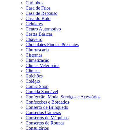
Carimbos
Casa de Frios
Casa de Repouso
Casa do Bolo
Celulares
Centro Automotivo
Cestas Básicas
Chaveiro
Chocolates Finos e Presentes
Churrascaria
Cisternas
Climatização
Clinica Veterinária
Clínicas
Colchões
Colégio
Comic Shop
Comida Saudável
Confecção, Moda, Serviços e Acessórios
Confecções e Bordados
Conserto de Brinquedo
Consertos Câmeras
Consertos de Máquinas
Consertos de Roupas
Consultórios