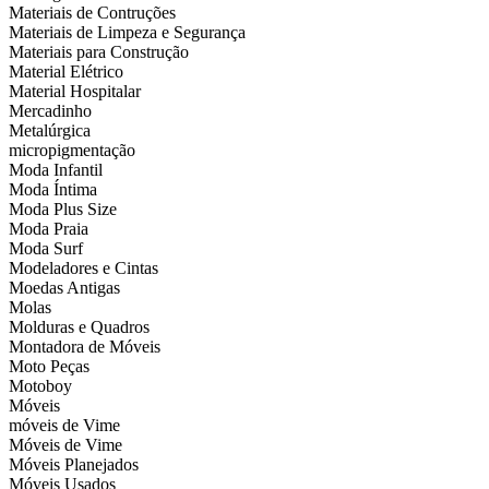
Materiais de Contruções
Materiais de Limpeza e Segurança
Materiais para Construção
Material Elétrico
Material Hospitalar
Mercadinho
Metalúrgica
micropigmentação
Moda Infantil
Moda Íntima
Moda Plus Size
Moda Praia
Moda Surf
Modeladores e Cintas
Moedas Antigas
Molas
Molduras e Quadros
Montadora de Móveis
Moto Peças
Motoboy
Móveis
móveis de Vime
Móveis de Vime
Móveis Planejados
Móveis Usados