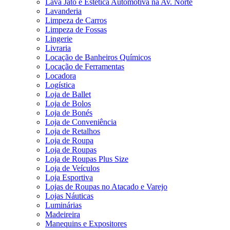
Lava Jato e Estética Automotiva na Av. Norte
Lavanderia
Limpeza de Carros
Limpeza de Fossas
Lingerie
Livraria
Locação de Banheiros Químicos
Locação de Ferramentas
Locadora
Logística
Loja de Ballet
Loja de Bolos
Loja de Bonés
Loja de Conveniência
Loja de Retalhos
Loja de Roupa
Loja de Roupas
Loja de Roupas Plus Size
Loja de Veículos
Loja Esportiva
Lojas de Roupas no Atacado e Varejo
Lojas Náuticas
Luminárias
Madeireira
Manequins e Expositores