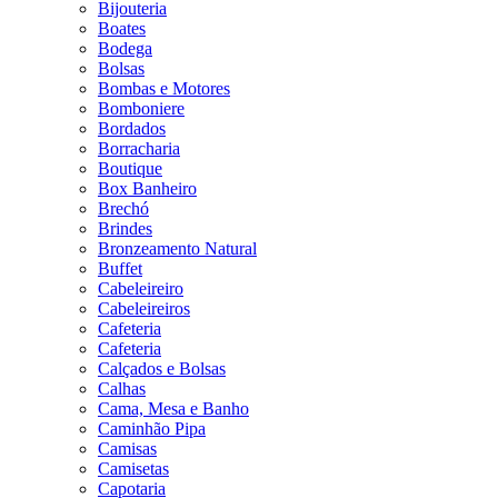
Bijouteria
Boates
Bodega
Bolsas
Bombas e Motores
Bomboniere
Bordados
Borracharia
Boutique
Box Banheiro
Brechó
Brindes
Bronzeamento Natural
Buffet
Cabeleireiro
Cabeleireiros
Cafeteria
Cafeteria
Calçados e Bolsas
Calhas
Cama, Mesa e Banho
Caminhão Pipa
Camisas
Camisetas
Capotaria