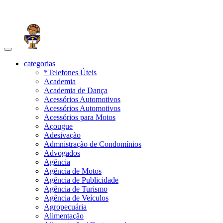
Toggle
navigation
categorias
*Telefones Úteis
Academia
Academia de Dança
Acessórios Automotivos
Acessórios Automotivos
Acessórios para Motos
Açougue
Adesivação
Admnistração de Condomínios
Advogados
Agência
Agência de Motos
Agência de Publicidade
Agência de Turismo
Agência de Veículos
Agropecuária
Alimentação