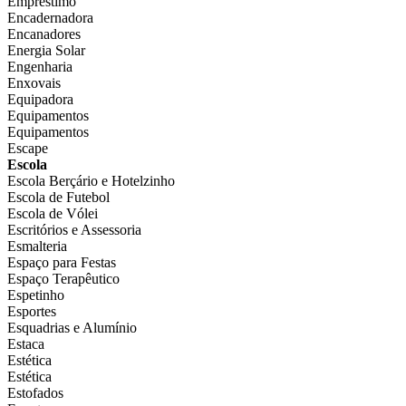
Empréstimo
Encadernadora
Encanadores
Energia Solar
Engenharia
Enxovais
Equipadora
Equipamentos
Equipamentos
Escape
Escola
Escola Berçário e Hotelzinho
Escola de Futebol
Escola de Vólei
Escritórios e Assessoria
Esmalteria
Espaço para Festas
Espaço Terapêutico
Espetinho
Esportes
Esquadrias e Alumínio
Estaca
Estética
Estética
Estofados