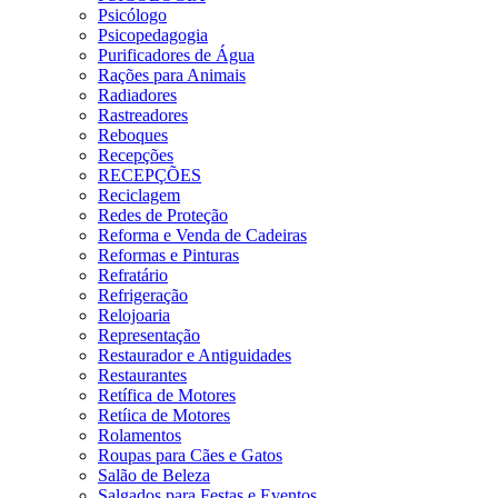
Psicólogo
Psicopedagogia
Purificadores de Água
Rações para Animais
Radiadores
Rastreadores
Reboques
Recepções
RECEPÇÕES
Reciclagem
Redes de Proteção
Reforma e Venda de Cadeiras
Reformas e Pinturas
Refratário
Refrigeração
Relojoaria
Representação
Restaurador e Antiguidades
Restaurantes
Retífica de Motores
Retíica de Motores
Rolamentos
Roupas para Cães e Gatos
Salão de Beleza
Salgados para Festas e Eventos