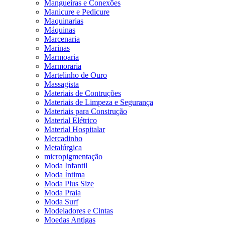
Mangueiras e Conexões
Manicure e Pedicure
Maquinarias
Máquinas
Marcenaria
Marinas
Marmoaria
Marmoraria
Martelinho de Ouro
Massagista
Materiais de Contruções
Materiais de Limpeza e Segurança
Materiais para Construção
Material Elétrico
Material Hospitalar
Mercadinho
Metalúrgica
micropigmentação
Moda Infantil
Moda Íntima
Moda Plus Size
Moda Praia
Moda Surf
Modeladores e Cintas
Moedas Antigas