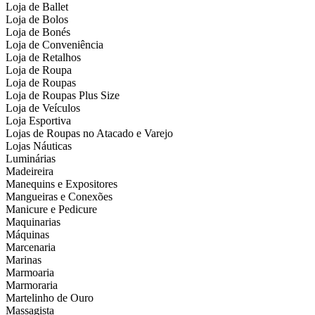
Loja de Ballet
Loja de Bolos
Loja de Bonés
Loja de Conveniência
Loja de Retalhos
Loja de Roupa
Loja de Roupas
Loja de Roupas Plus Size
Loja de Veículos
Loja Esportiva
Lojas de Roupas no Atacado e Varejo
Lojas Náuticas
Luminárias
Madeireira
Manequins e Expositores
Mangueiras e Conexões
Manicure e Pedicure
Maquinarias
Máquinas
Marcenaria
Marinas
Marmoaria
Marmoraria
Martelinho de Ouro
Massagista