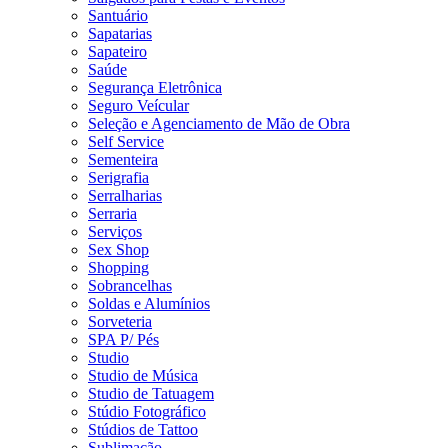
Santuário
Sapatarias
Sapateiro
Saúde
Segurança Eletrônica
Seguro Veícular
Seleção e Agenciamento de Mão de Obra
Self Service
Sementeira
Serigrafia
Serralharias
Serraria
Serviços
Sex Shop
Shopping
Sobrancelhas
Soldas e Alumínios
Sorveteria
SPA P/ Pés
Studio
Studio de Música
Studio de Tatuagem
Stúdio Fotográfico
Stúdios de Tattoo
Sublimação