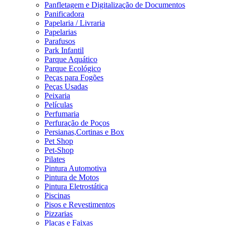
Panfletagem e Digitalização de Documentos
Panificadora
Papelaria / Livraria
Papelarias
Parafusos
Park Infantil
Parque Aquático
Parque Ecológico
Peças para Fogões
Peças Usadas
Peixaria
Películas
Perfumaria
Perfuração de Poços
Persianas,Cortinas e Box
Pet Shop
Pet-Shop
Pilates
Pintura Automotiva
Pintura de Motos
Pintura Eletrostática
Piscinas
Pisos e Revestimentos
Pizzarias
Placas e Faixas