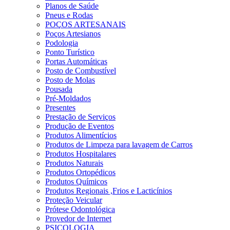
Planos de Saúde
Pneus e Rodas
POÇOS ARTESANAIS
Poços Artesianos
Podologia
Ponto Turístico
Portas Automáticas
Posto de Combustível
Posto de Molas
Pousada
Pré-Moldados
Presentes
Prestação de Serviços
Produção de Eventos
Produtos Alimentícios
Produtos de Limpeza para lavagem de Carros
Produtos Hospitalares
Produtos Naturais
Produtos Ortopédicos
Produtos Químicos
Produtos Regionais ,Frios e Lacticínios
Proteção Veicular
Prótese Odontológica
Provedor de Internet
PSICOLOGIA