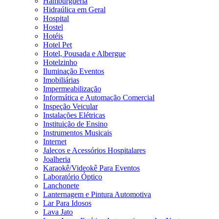
Hamburgueria
Hidraúlica em Geral
Hospital
Hostel
Hotéis
Hotel Pet
Hotel, Pousada e Albergue
Hotelzinho
Iluminação Eventos
Imobiliárias
Impermeabilização
Informática e Automação Comercial
Inspeção Veicular
Instalações Elétricas
Instituição de Ensino
Instrumentos Musicais
Internet
Jalecos e Acessórios Hospitalares
Joalheria
Karaokê/Videokê Para Eventos
Laboratório Óptico
Lanchonete
Lanternagem e Pintura Automotiva
Lar Para Idosos
Lava Jato