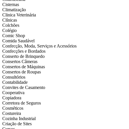
Cisternas
Climatização
Clinica Veterinária
Clínicas
Colchões
Colégio
Comic Shop
Comida Saudável
Confecção, Moda, Serviços e Acessórios
Confecções e Bordados
Conserto de Brinquedo
Consertos Câmeras
Consertos de Máquinas
Consertos de Roupas
Consultórios
Contabilidade
Convites de Casamento
Cooperativa
Copiadora
Corretora de Seguros
Cosméticos
Costureira
Cozinha Industrial
Criação de Sites
Cursos