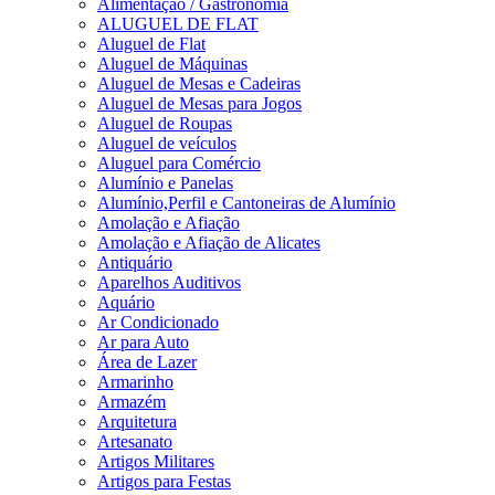
Alimentação / Gastronomia
ALUGUEL DE FLAT
Aluguel de Flat
Aluguel de Máquinas
Aluguel de Mesas e Cadeiras
Aluguel de Mesas para Jogos
Aluguel de Roupas
Aluguel de veículos
Aluguel para Comércio
Alumínio e Panelas
Alumínio,Perfil e Cantoneiras de Alumínio
Amolação e Afiação
Amolação e Afiação de Alicates
Antiquário
Aparelhos Auditivos
Aquário
Ar Condicionado
Ar para Auto
Área de Lazer
Armarinho
Armazém
Arquitetura
Artesanato
Artigos Militares
Artigos para Festas