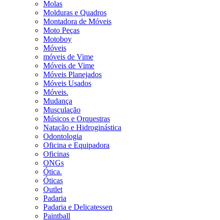
Molas
Molduras e Quadros
Montadora de Móveis
Moto Peças
Motoboy
Móveis
móveis de Vime
Móveis de Vime
Móveis Planejados
Móveis Usados
Móveis.
Mudança
Musculação
Músicos e Orquestras
Natação e Hidroginástica
Odontologia
Oficina e Equipadora
Oficinas
ONGs
Ótica.
Óticas
Outlet
Padaria
Padaria e Delicatessen
Paintball