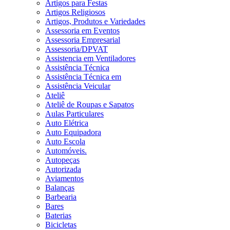
Artigos para Festas
Artigos Religiosos
Artigos, Produtos e Variedades
Assessoria em Eventos
Assessoria Empresarial
Assessoria/DPVAT
Assistencia em Ventiladores
Assistência Técnica
Assistência Técnica em
Assistência Veicular
Ateliê
Ateliê de Roupas e Sapatos
Aulas Particulares
Auto Elétrica
Auto Equipadora
Auto Escola
Automóveis.
Autopeças
Autorizada
Aviamentos
Balanças
Barbearia
Bares
Baterias
Bicicletas