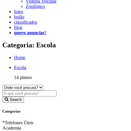
Vistoria Veicular
Zoológico
fotos
bolão
classificados
blog
quero anunciar!
Categoria: Escola
Home
Escola
14 planos
Search
Categorias
*Telefones Úteis
Academia