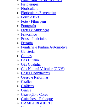
Fisioterapia
Floricultura
Floricultura/Sementeira
Forro e PVC
Foto / Filmagem
Fotógrafo
Fretes e Mudanças
Frigorífico
Frios e Laticínios
Frutaria
Funilaria e Pintura Automotiva
Galeteria
Games
Gás Butano
Gás Cozinha
Gás Natural Veicular (GNV)
Gases Hospitalares
Gesso e Reformas
Gráfica
Gráficas
Granja
Gravação e Cores
Guinchos e Reboque
HAMBURGUERIA