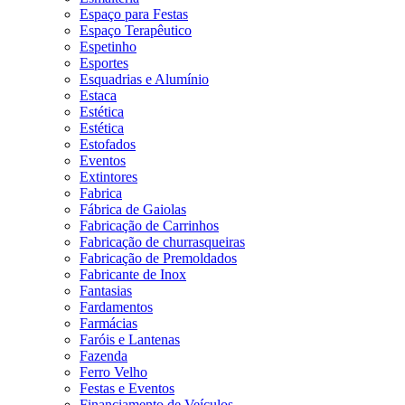
Espaço para Festas
Espaço Terapêutico
Espetinho
Esportes
Esquadrias e Alumínio
Estaca
Estética
Estética
Estofados
Eventos
Extintores
Fabrica
Fábrica de Gaiolas
Fabricação de Carrinhos
Fabricação de churrasqueiras
Fabricação de Premoldados
Fabricante de Inox
Fantasias
Fardamentos
Farmácias
Faróis e Lantenas
Fazenda
Ferro Velho
Festas e Eventos
Financiamento de Veículos