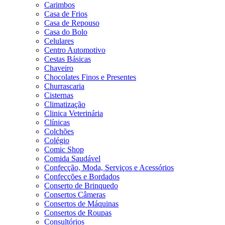
Carimbos
Casa de Frios
Casa de Repouso
Casa do Bolo
Celulares
Centro Automotivo
Cestas Básicas
Chaveiro
Chocolates Finos e Presentes
Churrascaria
Cisternas
Climatização
Clinica Veterinária
Clínicas
Colchões
Colégio
Comic Shop
Comida Saudável
Confecção, Moda, Serviços e Acessórios
Confecções e Bordados
Conserto de Brinquedo
Consertos Câmeras
Consertos de Máquinas
Consertos de Roupas
Consultórios