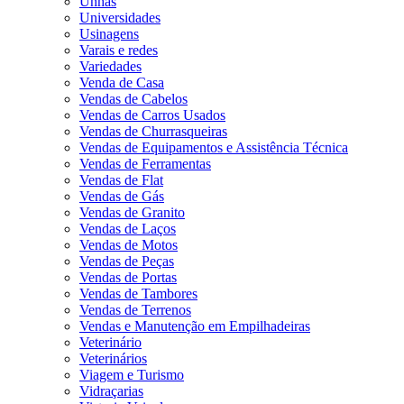
Unhas
Universidades
Usinagens
Varais e redes
Variedades
Venda de Casa
Vendas de Cabelos
Vendas de Carros Usados
Vendas de Churrasqueiras
Vendas de Equipamentos e Assistência Técnica
Vendas de Ferramentas
Vendas de Flat
Vendas de Gás
Vendas de Granito
Vendas de Laços
Vendas de Motos
Vendas de Peças
Vendas de Portas
Vendas de Tambores
Vendas de Terrenos
Vendas e Manutenção em Empilhadeiras
Veterinário
Veterinários
Viagem e Turismo
Vidraçarias