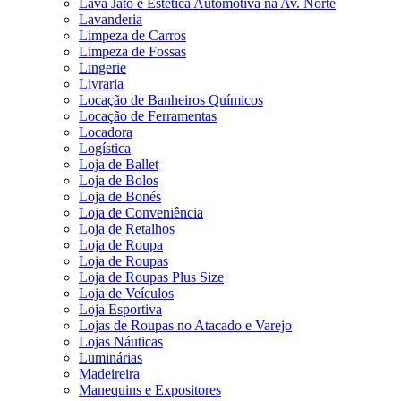
Lava Jato e Estética Automotiva na Av. Norte
Lavanderia
Limpeza de Carros
Limpeza de Fossas
Lingerie
Livraria
Locação de Banheiros Químicos
Locação de Ferramentas
Locadora
Logística
Loja de Ballet
Loja de Bolos
Loja de Bonés
Loja de Conveniência
Loja de Retalhos
Loja de Roupa
Loja de Roupas
Loja de Roupas Plus Size
Loja de Veículos
Loja Esportiva
Lojas de Roupas no Atacado e Varejo
Lojas Náuticas
Luminárias
Madeireira
Manequins e Expositores