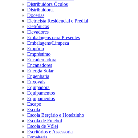
Distribuidora Óculos
Distribuidora.
Docerias
Eletricista Residencial e Predial
Eletrônicos
Elevadores
Embalagens para Presentes
Embalagens/Limpeza
Empório
Empréstimo
Encadernadora
Encanadores
Energia Solar
Engenharia
Enxovais
Equipadora
Equipamentos
Equipamentos
Escape
Escola
Escola Berçário e Hotelzinho
Escola de Futebol
Escola de Vólei
Escritórios e Assessoria
Esmalteria