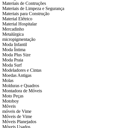
Materiais de Contruções
Materiais de Limpeza e Segurança
Materiais para Construção
Material Elétrico
Material Hospitalar
Mercadinho
Metalúrgica
micropigmentação
Moda Infantil
Moda Íntima
Moda Plus Size
Moda Praia
Moda Surf
Modeladores e Cintas
Moedas Antigas
Molas
Molduras e Quadros
Montadora de Móveis
Moto Peças
Motoboy
Móveis
móveis de Vime
Móveis de Vime
Móveis Planejados
Móveis Usados