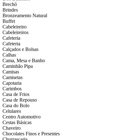
Brechó
Brindes
Bronzeamento Natural
Buffet
Cabeleireiro
Cabeleireiros
Cafeteria
Cafeteria
Calçados e Bolsas
Calhas
Cama, Mesa e Banho
Caminhão Pipa
Camisas
Camisetas
Capotaria
Carimbos
Casa de Frios
Casa de Repouso
Casa do Bolo
Celulares
Centro Automotivo
Cestas Básicas
Chaveiro
Chocolates Finos e Presentes
Churrascaria