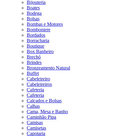
Bijouteria
Boates
Bodega
Bolsas
Bombas e Motores
Bomboniere
Bordados
Borracharia
Boutique
Box Banheiro
Brechó
Brindes
Bronzeamento Natural
Buffet
Cabeleireiro
Cabeleireiros
Cafeteria
Cafeteria
Calçados e Bolsas
Calhas
Cama, Mesa e Banho
Caminhão Pipa
Camisas
Camisetas
Capotaria