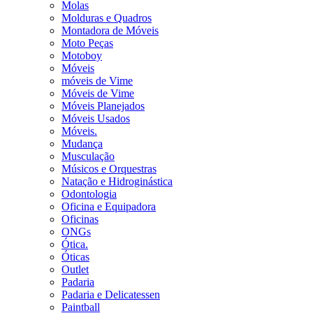
Molas
Molduras e Quadros
Montadora de Móveis
Moto Peças
Motoboy
Móveis
móveis de Vime
Móveis de Vime
Móveis Planejados
Móveis Usados
Móveis.
Mudança
Musculação
Músicos e Orquestras
Natação e Hidroginástica
Odontologia
Oficina e Equipadora
Oficinas
ONGs
Ótica.
Óticas
Outlet
Padaria
Padaria e Delicatessen
Paintball