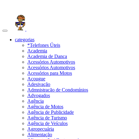
Toggle
navigation
categorias
*Telefones Úteis
Academia
Academia de Dança
Acessórios Automotivos
Acessórios Automotivos
Acessórios para Motos
Açougue
Adesivação
Admnistração de Condomínios
Advogados
Agência
Agência de Motos
Agência de Publicidade
Agência de Turismo
Agência de Veículos
Agropecuária
Alimentação