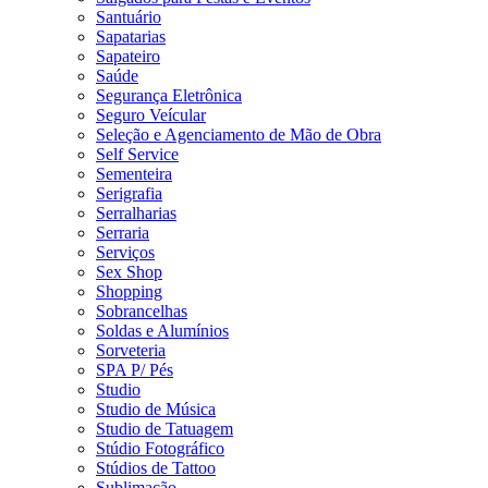
Santuário
Sapatarias
Sapateiro
Saúde
Segurança Eletrônica
Seguro Veícular
Seleção e Agenciamento de Mão de Obra
Self Service
Sementeira
Serigrafia
Serralharias
Serraria
Serviços
Sex Shop
Shopping
Sobrancelhas
Soldas e Alumínios
Sorveteria
SPA P/ Pés
Studio
Studio de Música
Studio de Tatuagem
Stúdio Fotográfico
Stúdios de Tattoo
Sublimação