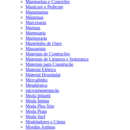
Mangueiras e Conexões
Manicure e Pedicure
Maquinarias
Máquinas
Marcenaria
Marinas
Marmoaria
Marmoraria
Martelinho de Ouro
Massagista
Materiais de Contruções
Materiais de Limpeza e Segurança
Materiais para Construção
Material Elétrico
Material Hospitalar
Mercadinho
Metalúrgica
micropigmentação
Moda Infantil
Moda Íntima
Moda Plus Size
Moda Praia
Moda Surf
Modeladores e Cintas
Moedas Antigas