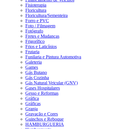
Fisioterapia
Floricultura
Floricultura/Sementeira
Forro e PVC
Foto / Filmagem
Fotógrafo
Fretes e Mudanças
Frigorífico
Frios e Laticínios
Frutaria
Funilaria e Pintura Automotiva
Galeteria
Games
Gás Butano
Gás Cozinha
Gás Natural Veicular (GNV)
Gases Hospitalares
Gesso e Reformas
Gráfica
Gráficas
Granja
Gravação e Cores
Guinchos e Reboque
HAMBURGUERIA