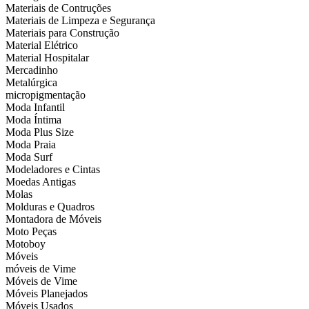
Materiais de Contruções
Materiais de Limpeza e Segurança
Materiais para Construção
Material Elétrico
Material Hospitalar
Mercadinho
Metalúrgica
micropigmentação
Moda Infantil
Moda Íntima
Moda Plus Size
Moda Praia
Moda Surf
Modeladores e Cintas
Moedas Antigas
Molas
Molduras e Quadros
Montadora de Móveis
Moto Peças
Motoboy
Móveis
móveis de Vime
Móveis de Vime
Móveis Planejados
Móveis Usados