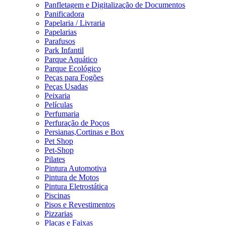
Panfletagem e Digitalização de Documentos
Panificadora
Papelaria / Livraria
Papelarias
Parafusos
Park Infantil
Parque Aquático
Parque Ecológico
Peças para Fogões
Peças Usadas
Peixaria
Películas
Perfumaria
Perfuração de Poços
Persianas,Cortinas e Box
Pet Shop
Pet-Shop
Pilates
Pintura Automotiva
Pintura de Motos
Pintura Eletrostática
Piscinas
Pisos e Revestimentos
Pizzarias
Placas e Faixas