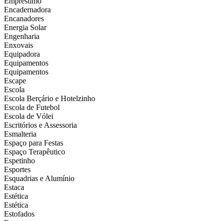
Empréstimo
Encadernadora
Encanadores
Energia Solar
Engenharia
Enxovais
Equipadora
Equipamentos
Equipamentos
Escape
Escola
Escola Berçário e Hotelzinho
Escola de Futebol
Escola de Vólei
Escritórios e Assessoria
Esmalteria
Espaço para Festas
Espaço Terapêutico
Espetinho
Esportes
Esquadrias e Alumínio
Estaca
Estética
Estética
Estofados