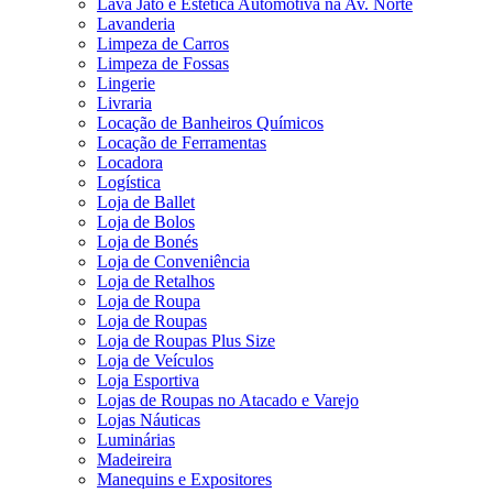
Lava Jato e Estética Automotiva na Av. Norte
Lavanderia
Limpeza de Carros
Limpeza de Fossas
Lingerie
Livraria
Locação de Banheiros Químicos
Locação de Ferramentas
Locadora
Logística
Loja de Ballet
Loja de Bolos
Loja de Bonés
Loja de Conveniência
Loja de Retalhos
Loja de Roupa
Loja de Roupas
Loja de Roupas Plus Size
Loja de Veículos
Loja Esportiva
Lojas de Roupas no Atacado e Varejo
Lojas Náuticas
Luminárias
Madeireira
Manequins e Expositores