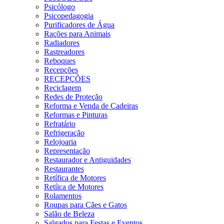
Psicólogo
Psicopedagogia
Purificadores de Água
Rações para Animais
Radiadores
Rastreadores
Reboques
Recepções
RECEPÇÕES
Reciclagem
Redes de Proteção
Reforma e Venda de Cadeiras
Reformas e Pinturas
Refratário
Refrigeração
Relojoaria
Representação
Restaurador e Antiguidades
Restaurantes
Retífica de Motores
Retíica de Motores
Rolamentos
Roupas para Cães e Gatos
Salão de Beleza
Salgados para Festas e Eventos