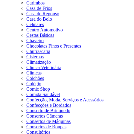
Carimbos
Casa de Frios
Casa de Repouso
Casa do Bolo
Celulares
Centro Automotivo
Cestas Básicas
Chaveiro
Chocolates Finos e Presentes
Churrascaria
Cisternas
Climatização
Clinica Veterinária
Clínicas
Colchões
Colégio
Comic Shop
Comida Saudável
Confecção, Moda, Serviços e Acessórios
Confecções e Bordados
Conserto de Brinquedo
Consertos Câmeras
Consertos de Máquinas
Consertos de Roupas
Consultórios