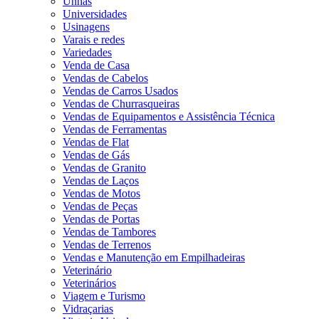
Unhas
Universidades
Usinagens
Varais e redes
Variedades
Venda de Casa
Vendas de Cabelos
Vendas de Carros Usados
Vendas de Churrasqueiras
Vendas de Equipamentos e Assistência Técnica
Vendas de Ferramentas
Vendas de Flat
Vendas de Gás
Vendas de Granito
Vendas de Laços
Vendas de Motos
Vendas de Peças
Vendas de Portas
Vendas de Tambores
Vendas de Terrenos
Vendas e Manutenção em Empilhadeiras
Veterinário
Veterinários
Viagem e Turismo
Vidraçarias