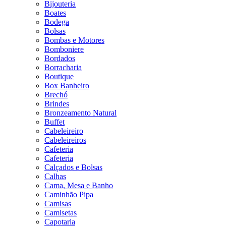
Bijouteria
Boates
Bodega
Bolsas
Bombas e Motores
Bomboniere
Bordados
Borracharia
Boutique
Box Banheiro
Brechó
Brindes
Bronzeamento Natural
Buffet
Cabeleireiro
Cabeleireiros
Cafeteria
Cafeteria
Calçados e Bolsas
Calhas
Cama, Mesa e Banho
Caminhão Pipa
Camisas
Camisetas
Capotaria