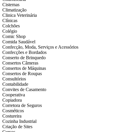
Cisternas
Climatização
Clinica Veterinária
Clínicas
Colchões
Colégio
Comic Shop
Comida Saudável
Confecção, Moda, Serviços e Acessórios
Confecções e Bordados
Conserto de Brinquedo
Consertos Câmeras
Consertos de Máquinas
Consertos de Roupas
Consultórios
Contabilidade
Convites de Casamento
Cooperativa
Copiadora
Corretora de Seguros
Cosméticos
Costureira
Cozinha Industrial
Criação de Sites
Cursos