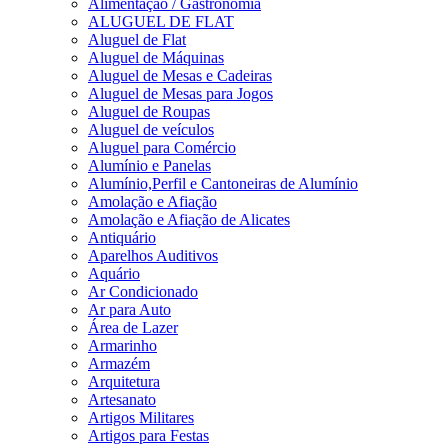
Alimentação / Gastronomia
ALUGUEL DE FLAT
Aluguel de Flat
Aluguel de Máquinas
Aluguel de Mesas e Cadeiras
Aluguel de Mesas para Jogos
Aluguel de Roupas
Aluguel de veículos
Aluguel para Comércio
Alumínio e Panelas
Alumínio,Perfil e Cantoneiras de Alumínio
Amolação e Afiação
Amolação e Afiação de Alicates
Antiquário
Aparelhos Auditivos
Aquário
Ar Condicionado
Ar para Auto
Área de Lazer
Armarinho
Armazém
Arquitetura
Artesanato
Artigos Militares
Artigos para Festas