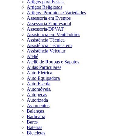
Artigos para Festas
Artigos Religiosos
Artigos, Produtos e Variedades
Assessoria em Eventos
Assessoria Empresarial
Assessoria/DPVAT
Assistencia em Ventiladores
Assistência Técnica
Assistência Técnica em
Assistência Veicular
Ateliê
Ateliê de Roupas e Sapatos
Aulas Particulares
Auto Elétrica
Auto Equipadora
Auto Escola
Automóveis.
Autopeças
Autorizada
Aviamentos
Balanças
Barbearia
Bares
Baterias
Bicicletas