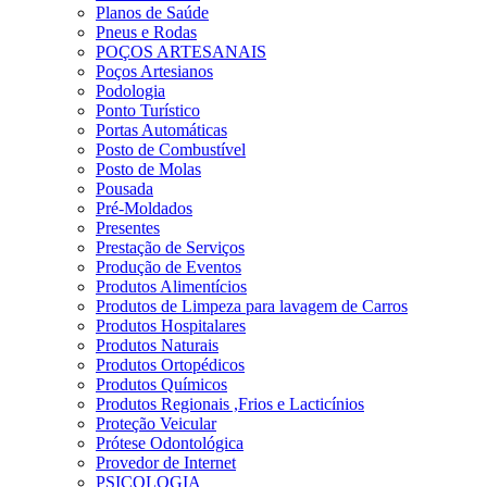
Planos de Saúde
Pneus e Rodas
POÇOS ARTESANAIS
Poços Artesianos
Podologia
Ponto Turístico
Portas Automáticas
Posto de Combustível
Posto de Molas
Pousada
Pré-Moldados
Presentes
Prestação de Serviços
Produção de Eventos
Produtos Alimentícios
Produtos de Limpeza para lavagem de Carros
Produtos Hospitalares
Produtos Naturais
Produtos Ortopédicos
Produtos Químicos
Produtos Regionais ,Frios e Lacticínios
Proteção Veicular
Prótese Odontológica
Provedor de Internet
PSICOLOGIA