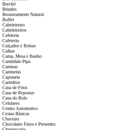
Brechó
Brindes
Bronzeamento Natural
Buffet
Cabeleireiro
Cabeleireiros
Cafeteria
Cafeteria
Calçados e Bolsas
Calhas
Cama, Mesa e Banho
Caminhão Pipa
Camisas
Camisetas
Capotaria
Carimbos
Casa de Frios
Casa de Repouso
Casa do Bolo
Celulares
Centro Automotivo
Cestas Básicas
Chaveiro
Chocolates Finos e Presentes
Churrascaria