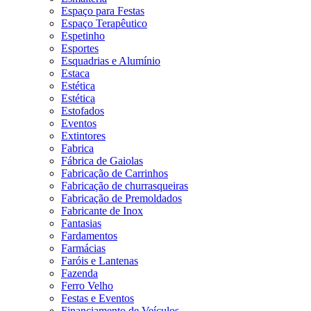
Espaço para Festas
Espaço Terapêutico
Espetinho
Esportes
Esquadrias e Alumínio
Estaca
Estética
Estética
Estofados
Eventos
Extintores
Fabrica
Fábrica de Gaiolas
Fabricação de Carrinhos
Fabricação de churrasqueiras
Fabricação de Premoldados
Fabricante de Inox
Fantasias
Fardamentos
Farmácias
Faróis e Lantenas
Fazenda
Ferro Velho
Festas e Eventos
Financiamento de Veículos