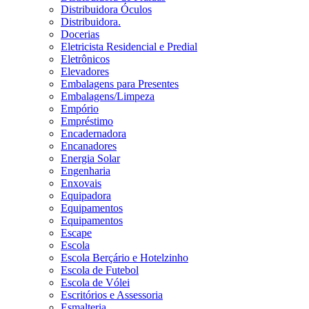
Distribuidora Óculos
Distribuidora.
Docerias
Eletricista Residencial e Predial
Eletrônicos
Elevadores
Embalagens para Presentes
Embalagens/Limpeza
Empório
Empréstimo
Encadernadora
Encanadores
Energia Solar
Engenharia
Enxovais
Equipadora
Equipamentos
Equipamentos
Escape
Escola
Escola Berçário e Hotelzinho
Escola de Futebol
Escola de Vólei
Escritórios e Assessoria
Esmalteria