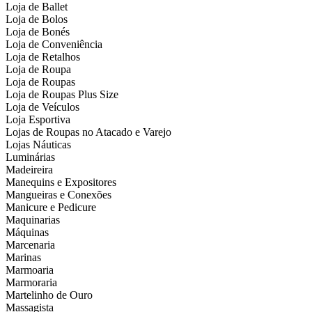
Loja de Ballet
Loja de Bolos
Loja de Bonés
Loja de Conveniência
Loja de Retalhos
Loja de Roupa
Loja de Roupas
Loja de Roupas Plus Size
Loja de Veículos
Loja Esportiva
Lojas de Roupas no Atacado e Varejo
Lojas Náuticas
Luminárias
Madeireira
Manequins e Expositores
Mangueiras e Conexões
Manicure e Pedicure
Maquinarias
Máquinas
Marcenaria
Marinas
Marmoaria
Marmoraria
Martelinho de Ouro
Massagista