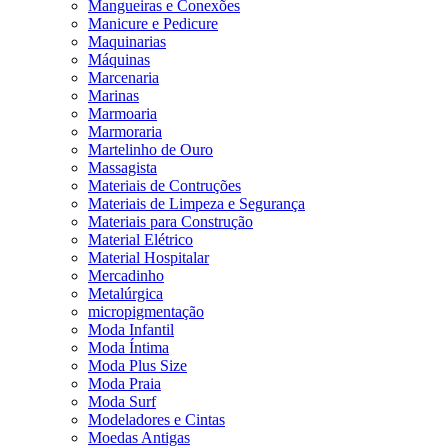
Mangueiras e Conexões
Manicure e Pedicure
Maquinarias
Máquinas
Marcenaria
Marinas
Marmoaria
Marmoraria
Martelinho de Ouro
Massagista
Materiais de Contruções
Materiais de Limpeza e Segurança
Materiais para Construção
Material Elétrico
Material Hospitalar
Mercadinho
Metalúrgica
micropigmentação
Moda Infantil
Moda Íntima
Moda Plus Size
Moda Praia
Moda Surf
Modeladores e Cintas
Moedas Antigas