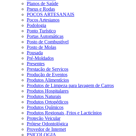
Planos de Saúde
Pneus e Rodas
POÇOS ARTESANAIS
Poços Artesianos
Podologia
Ponto Turístico
Portas Automáticas
Posto de Combustível
Posto de Molas
Pousada
Pré-Moldados
Presentes
Prestação de Serviços
Produção de Eventos
Produtos Alimentícios
Produtos de Limpeza para lavagem de Carros
Produtos Hospitalares
Produtos Naturais
Produtos Ortopédicos
Produtos Químicos
Produtos Regionais ,Frios e Lacticínios
Proteção Veicular
Prótese Odontológica
Provedor de Internet
PSICOLOGIA