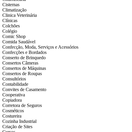
Cisternas
Climatização
Clinica Veterinária
Clínicas
Colchões
Colégio
Comic Shop
Comida Saudável
Confecção, Moda, Serviços e Acessórios
Confecções e Bordados
Conserto de Brinquedo
Consertos Câmeras
Consertos de Máquinas
Consertos de Roupas
Consultórios
Contabilidade
Convites de Casamento
Cooperativa
Copiadora
Corretora de Seguros
Cosméticos
Costureira
Cozinha Industrial
Criação de Sites
Cursos