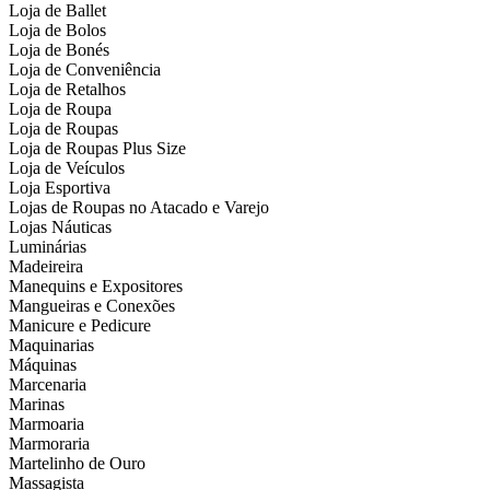
Loja de Ballet
Loja de Bolos
Loja de Bonés
Loja de Conveniência
Loja de Retalhos
Loja de Roupa
Loja de Roupas
Loja de Roupas Plus Size
Loja de Veículos
Loja Esportiva
Lojas de Roupas no Atacado e Varejo
Lojas Náuticas
Luminárias
Madeireira
Manequins e Expositores
Mangueiras e Conexões
Manicure e Pedicure
Maquinarias
Máquinas
Marcenaria
Marinas
Marmoaria
Marmoraria
Martelinho de Ouro
Massagista