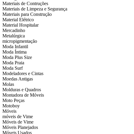
Materiais de Contruções
Materiais de Limpeza e Segurança
Materiais para Construção
Material Elétrico
Material Hospitalar
Mercadinho
Metalúrgica
micropigmentação
Moda Infantil
Moda Íntima
Moda Plus Size
Moda Praia
Moda Surf
Modeladores e Cintas
Moedas Antigas
Molas
Molduras e Quadros
Montadora de Móveis
Moto Peças
Motoboy
Móveis
móveis de Vime
Móveis de Vime
Móveis Planejados
Móveis Usados