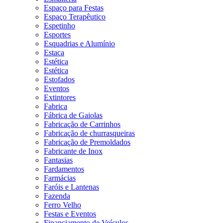
Espaço para Festas
Espaço Terapêutico
Espetinho
Esportes
Esquadrias e Alumínio
Estaca
Estética
Estética
Estofados
Eventos
Extintores
Fabrica
Fábrica de Gaiolas
Fabricação de Carrinhos
Fabricação de churrasqueiras
Fabricação de Premoldados
Fabricante de Inox
Fantasias
Fardamentos
Farmácias
Faróis e Lantenas
Fazenda
Ferro Velho
Festas e Eventos
Financiamento de Veículos