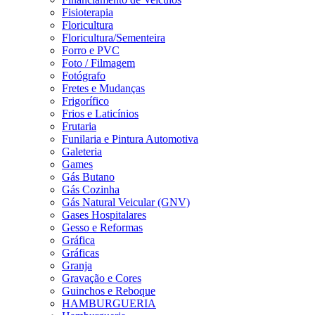
Fisioterapia
Floricultura
Floricultura/Sementeira
Forro e PVC
Foto / Filmagem
Fotógrafo
Fretes e Mudanças
Frigorífico
Frios e Laticínios
Frutaria
Funilaria e Pintura Automotiva
Galeteria
Games
Gás Butano
Gás Cozinha
Gás Natural Veicular (GNV)
Gases Hospitalares
Gesso e Reformas
Gráfica
Gráficas
Granja
Gravação e Cores
Guinchos e Reboque
HAMBURGUERIA