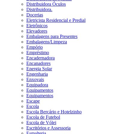
Distribuidora Óculos
Distribuidora.
Docerias
Eletricista Residencial e Predial
Eletrônicos
Elevadores
Embalagens para Presentes
Embalagens/Limpeza
Empório
Empréstimo
Encadernadora
Encanadores
Energia Solar
Engenharia
Enxovais
Equipadora
Equipamentos
Equipamentos
Escape
Escola
Escola Berçário e Hotelzinho
Escola de Futebol
Escola de Vólei
Escritórios e Assessoria
Esmalteria