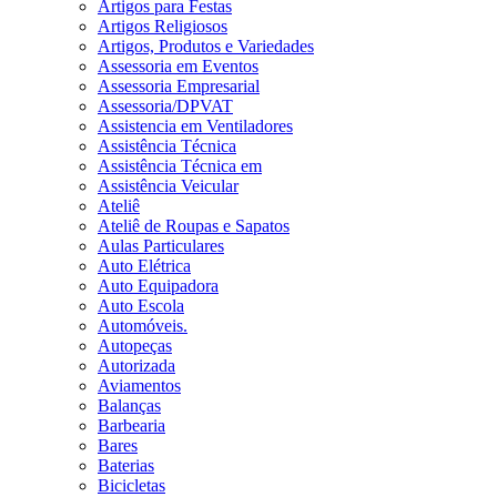
Artigos para Festas
Artigos Religiosos
Artigos, Produtos e Variedades
Assessoria em Eventos
Assessoria Empresarial
Assessoria/DPVAT
Assistencia em Ventiladores
Assistência Técnica
Assistência Técnica em
Assistência Veicular
Ateliê
Ateliê de Roupas e Sapatos
Aulas Particulares
Auto Elétrica
Auto Equipadora
Auto Escola
Automóveis.
Autopeças
Autorizada
Aviamentos
Balanças
Barbearia
Bares
Baterias
Bicicletas