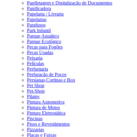
Panfletagem e Digitalização de Documentos
Panificadora
Papelaria / Livraria
Papelarias
Parafusos
Park Infantil
Parque Aquático
Parque Ecológico
Peças para Fogões
Peças Usadas
Peixaria
Películas
Perfumaria
Perfuração de Poços
Persianas,Cortinas e Box
Pet Shop
Pet-Shop
Pilates
Pintura Automotiva
Pintura de Motos
Pintura Eletrostática
Piscinas
Pisos e Revestimentos
Pizzarias
Placas e Faixas