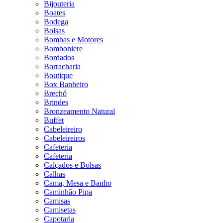
Bijouteria
Boates
Bodega
Bolsas
Bombas e Motores
Bomboniere
Bordados
Borracharia
Boutique
Box Banheiro
Brechó
Brindes
Bronzeamento Natural
Buffet
Cabeleireiro
Cabeleireiros
Cafeteria
Cafeteria
Calçados e Bolsas
Calhas
Cama, Mesa e Banho
Caminhão Pipa
Camisas
Camisetas
Capotaria