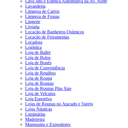
Lava Jato e Estética Automotiva na Av. Norte
Lavanderia
Limpeza de Carros
Limpeza de Fossas
Lingerie
Livraria
Locação de Banheiros Químicos
Locação de Ferramentas
Locadora
Logística
Loja de Ballet
Loja de Bolos
Loja de Bonés
Loja de Conveniência
Loja de Retalhos
Loja de Roupa
Loja de Roupas
Loja de Roupas Plus Size
Loja de Veículos
Loja Esportiva
Lojas de Roupas no Atacado e Varejo
Lojas Náuticas
Luminárias
Madeireira
Manequins e Expositores