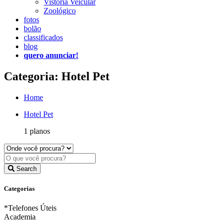
Vistoria Veicular
Zoológico
fotos
bolão
classificados
blog
quero anunciar!
Categoria: Hotel Pet
Home
Hotel Pet
1 planos
Search
Categorias
*Telefones Úteis
Academia