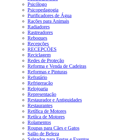
Psicólogo
Psicopedagogia
Purificadores de Água
Rações para Animais
Radiadores
Rastreadores
Reboques
Recepções
RECEPÇÕES
Reciclagem
Redes de Proteção
Reforma e Venda de Cadeiras
Reformas e Pinturas
Refratário
Refrigeração
Relojoaria
Representação
Restaurador e Antiguidades
Restaurantes
Retífica de Motores
Retíica de Motores
Rolamentos
Roupas para Cães e Gatos
Salão de Beleza
Salgados para Festas e Eventos