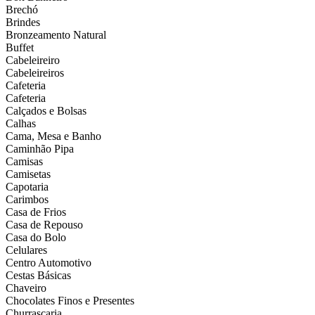
Brechó
Brindes
Bronzeamento Natural
Buffet
Cabeleireiro
Cabeleireiros
Cafeteria
Cafeteria
Calçados e Bolsas
Calhas
Cama, Mesa e Banho
Caminhão Pipa
Camisas
Camisetas
Capotaria
Carimbos
Casa de Frios
Casa de Repouso
Casa do Bolo
Celulares
Centro Automotivo
Cestas Básicas
Chaveiro
Chocolates Finos e Presentes
Churrascaria