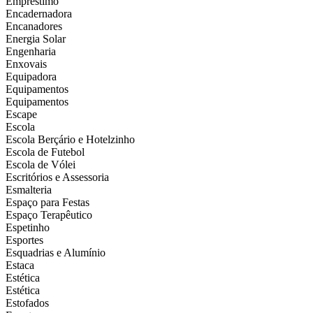
Empréstimo
Encadernadora
Encanadores
Energia Solar
Engenharia
Enxovais
Equipadora
Equipamentos
Equipamentos
Escape
Escola
Escola Berçário e Hotelzinho
Escola de Futebol
Escola de Vólei
Escritórios e Assessoria
Esmalteria
Espaço para Festas
Espaço Terapêutico
Espetinho
Esportes
Esquadrias e Alumínio
Estaca
Estética
Estética
Estofados