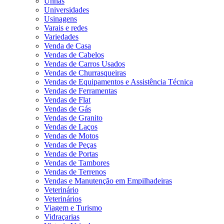
Unhas
Universidades
Usinagens
Varais e redes
Variedades
Venda de Casa
Vendas de Cabelos
Vendas de Carros Usados
Vendas de Churrasqueiras
Vendas de Equipamentos e Assistência Técnica
Vendas de Ferramentas
Vendas de Flat
Vendas de Gás
Vendas de Granito
Vendas de Laços
Vendas de Motos
Vendas de Peças
Vendas de Portas
Vendas de Tambores
Vendas de Terrenos
Vendas e Manutenção em Empilhadeiras
Veterinário
Veterinários
Viagem e Turismo
Vidraçarias