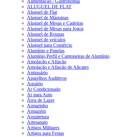
Alimentação / Gastronomia
ALUGUEL DE FLAT
Aluguel de Flat
Aluguel de Máquinas
Aluguel de Mesas e Cadeiras
Aluguel de Mesas para Jogos
Aluguel de Roupas
Aluguel de veículos
Aluguel para Comércio
Alumínio e Panelas
Alumínio,Perfil e Cantoneiras de Alumínio
Amolação e Afiação
Amolação e Afiação de Alicates
Antiquário
Aparelhos Auditivos
Aquário
Ar Condicionado
Ar para Auto
Área de Lazer
Armarinho
Armazém
Arquitetura
Artesanato
Artigos Militares
Artigos para Festas