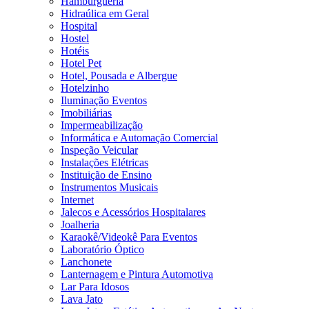
Hamburgueria
Hidraúlica em Geral
Hospital
Hostel
Hotéis
Hotel Pet
Hotel, Pousada e Albergue
Hotelzinho
Iluminação Eventos
Imobiliárias
Impermeabilização
Informática e Automação Comercial
Inspeção Veicular
Instalações Elétricas
Instituição de Ensino
Instrumentos Musicais
Internet
Jalecos e Acessórios Hospitalares
Joalheria
Karaokê/Videokê Para Eventos
Laboratório Óptico
Lanchonete
Lanternagem e Pintura Automotiva
Lar Para Idosos
Lava Jato