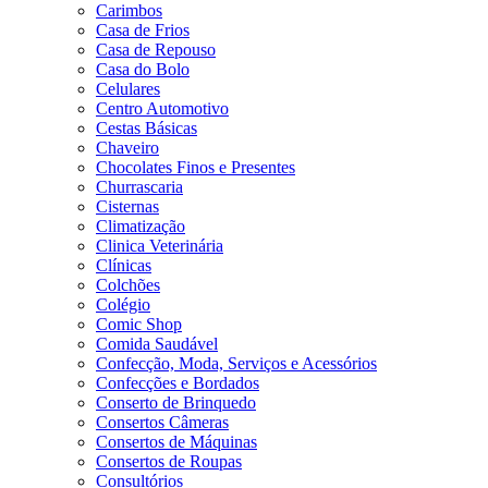
Carimbos
Casa de Frios
Casa de Repouso
Casa do Bolo
Celulares
Centro Automotivo
Cestas Básicas
Chaveiro
Chocolates Finos e Presentes
Churrascaria
Cisternas
Climatização
Clinica Veterinária
Clínicas
Colchões
Colégio
Comic Shop
Comida Saudável
Confecção, Moda, Serviços e Acessórios
Confecções e Bordados
Conserto de Brinquedo
Consertos Câmeras
Consertos de Máquinas
Consertos de Roupas
Consultórios