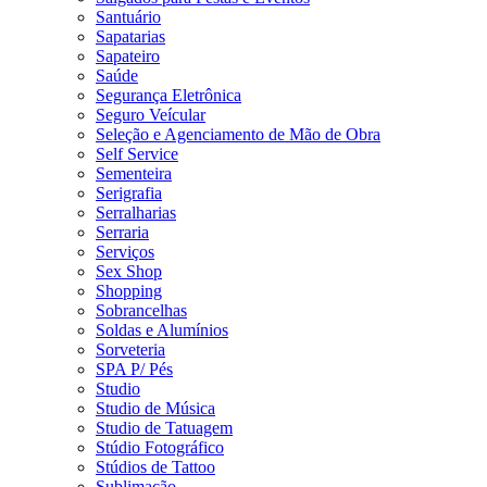
Santuário
Sapatarias
Sapateiro
Saúde
Segurança Eletrônica
Seguro Veícular
Seleção e Agenciamento de Mão de Obra
Self Service
Sementeira
Serigrafia
Serralharias
Serraria
Serviços
Sex Shop
Shopping
Sobrancelhas
Soldas e Alumínios
Sorveteria
SPA P/ Pés
Studio
Studio de Música
Studio de Tatuagem
Stúdio Fotográfico
Stúdios de Tattoo
Sublimação