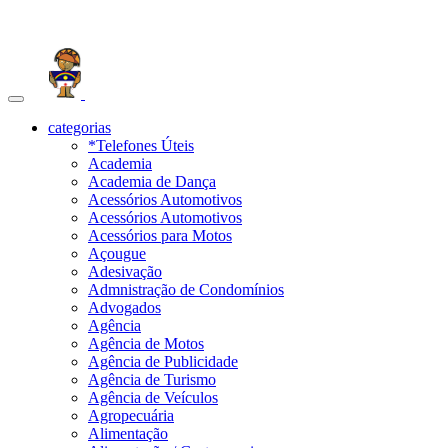
Toggle
navigation
categorias
*Telefones Úteis
Academia
Academia de Dança
Acessórios Automotivos
Acessórios Automotivos
Acessórios para Motos
Açougue
Adesivação
Admnistração de Condomínios
Advogados
Agência
Agência de Motos
Agência de Publicidade
Agência de Turismo
Agência de Veículos
Agropecuária
Alimentação