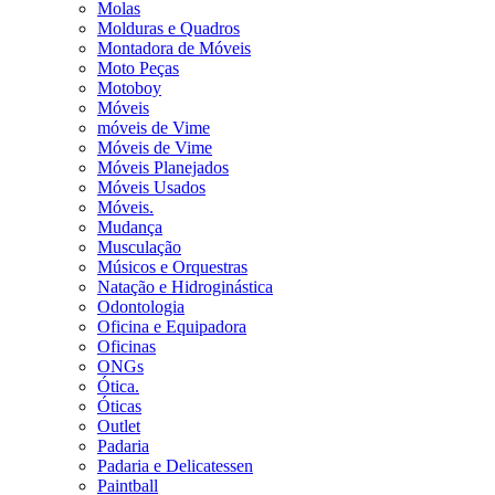
Molas
Molduras e Quadros
Montadora de Móveis
Moto Peças
Motoboy
Móveis
móveis de Vime
Móveis de Vime
Móveis Planejados
Móveis Usados
Móveis.
Mudança
Musculação
Músicos e Orquestras
Natação e Hidroginástica
Odontologia
Oficina e Equipadora
Oficinas
ONGs
Ótica.
Óticas
Outlet
Padaria
Padaria e Delicatessen
Paintball