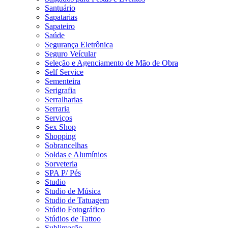
Santuário
Sapatarias
Sapateiro
Saúde
Segurança Eletrônica
Seguro Veícular
Seleção e Agenciamento de Mão de Obra
Self Service
Sementeira
Serigrafia
Serralharias
Serraria
Serviços
Sex Shop
Shopping
Sobrancelhas
Soldas e Alumínios
Sorveteria
SPA P/ Pés
Studio
Studio de Música
Studio de Tatuagem
Stúdio Fotográfico
Stúdios de Tattoo
Sublimação