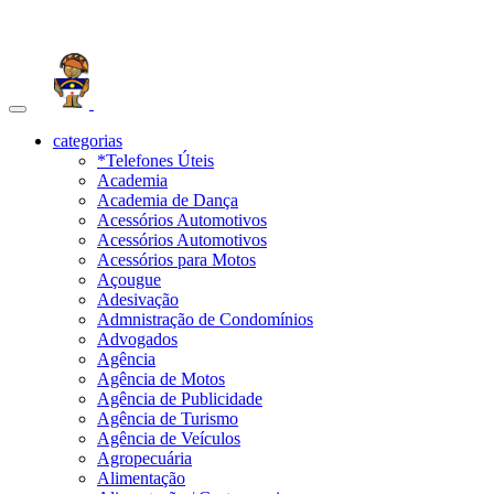
Toggle
navigation
categorias
*Telefones Úteis
Academia
Academia de Dança
Acessórios Automotivos
Acessórios Automotivos
Acessórios para Motos
Açougue
Adesivação
Admnistração de Condomínios
Advogados
Agência
Agência de Motos
Agência de Publicidade
Agência de Turismo
Agência de Veículos
Agropecuária
Alimentação