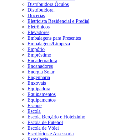
Distribuidora Óculos
Distribuidora.
Docerias
Eletricista Residencial e Predial
Eletrônicos
Elevadores
Embalagens para Presentes
Embalagens/Limpeza
Empório
Empréstimo
Encadernadora
Encanadores
Energia Solar
Engenharia
Enxovais
Equipadora
Equipamentos
Equipamentos
Escape
Escola
Escola Berçário e Hotelzinho
Escola de Futebol
Escola de Vólei
Escritórios e Assessoria
Esmalteria