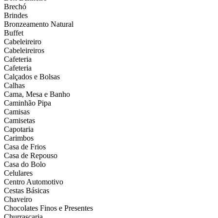
Brechó
Brindes
Bronzeamento Natural
Buffet
Cabeleireiro
Cabeleireiros
Cafeteria
Cafeteria
Calçados e Bolsas
Calhas
Cama, Mesa e Banho
Caminhão Pipa
Camisas
Camisetas
Capotaria
Carimbos
Casa de Frios
Casa de Repouso
Casa do Bolo
Celulares
Centro Automotivo
Cestas Básicas
Chaveiro
Chocolates Finos e Presentes
Churrascaria