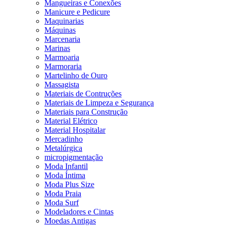
Mangueiras e Conexões
Manicure e Pedicure
Maquinarias
Máquinas
Marcenaria
Marinas
Marmoaria
Marmoraria
Martelinho de Ouro
Massagista
Materiais de Contruções
Materiais de Limpeza e Segurança
Materiais para Construção
Material Elétrico
Material Hospitalar
Mercadinho
Metalúrgica
micropigmentação
Moda Infantil
Moda Íntima
Moda Plus Size
Moda Praia
Moda Surf
Modeladores e Cintas
Moedas Antigas