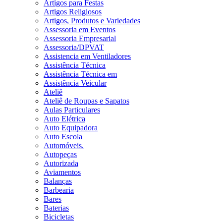
Artigos para Festas
Artigos Religiosos
Artigos, Produtos e Variedades
Assessoria em Eventos
Assessoria Empresarial
Assessoria/DPVAT
Assistencia em Ventiladores
Assistência Técnica
Assistência Técnica em
Assistência Veicular
Ateliê
Ateliê de Roupas e Sapatos
Aulas Particulares
Auto Elétrica
Auto Equipadora
Auto Escola
Automóveis.
Autopeças
Autorizada
Aviamentos
Balanças
Barbearia
Bares
Baterias
Bicicletas