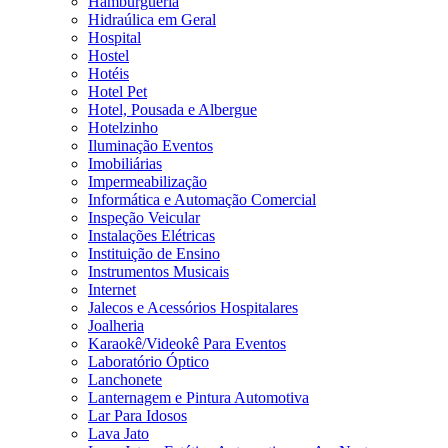
Hamburgueria
Hidraúlica em Geral
Hospital
Hostel
Hotéis
Hotel Pet
Hotel, Pousada e Albergue
Hotelzinho
Iluminação Eventos
Imobiliárias
Impermeabilização
Informática e Automação Comercial
Inspeção Veicular
Instalações Elétricas
Instituição de Ensino
Instrumentos Musicais
Internet
Jalecos e Acessórios Hospitalares
Joalheria
Karaokê/Videokê Para Eventos
Laboratório Óptico
Lanchonete
Lanternagem e Pintura Automotiva
Lar Para Idosos
Lava Jato