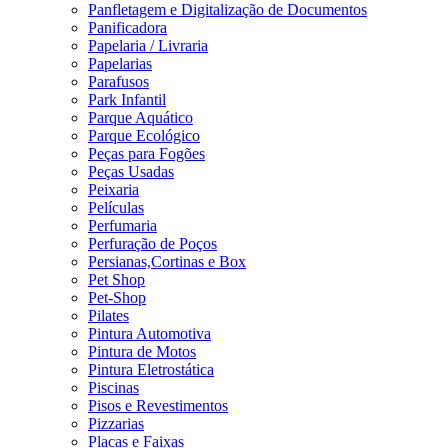
Panfletagem e Digitalização de Documentos
Panificadora
Papelaria / Livraria
Papelarias
Parafusos
Park Infantil
Parque Aquático
Parque Ecológico
Peças para Fogões
Peças Usadas
Peixaria
Películas
Perfumaria
Perfuração de Poços
Persianas,Cortinas e Box
Pet Shop
Pet-Shop
Pilates
Pintura Automotiva
Pintura de Motos
Pintura Eletrostática
Piscinas
Pisos e Revestimentos
Pizzarias
Placas e Faixas