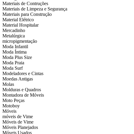
Materiais de Contruções
Materiais de Limpeza e Segurança
Materiais para Construção
Material Elétrico
Material Hospitalar
Mercadinho
Metalúrgica
micropigmentação
Moda Infantil
Moda Íntima
Moda Plus Size
Moda Praia
Moda Surf
Modeladores e Cintas
Moedas Antigas
Molas
Molduras e Quadros
Montadora de Móveis
Moto Peças
Motoboy
Móveis
móveis de Vime
Móveis de Vime
Móveis Planejados
Móveis Usados