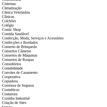
Cisternas
Climatização
Clinica Veterinária
Clínicas
Colchões
Colégio
Comic Shop
Comida Saudável
Confecção, Moda, Serviços e Acessórios
Confecções e Bordados
Conserto de Brinquedo
Consertos Câmeras
Consertos de Máquinas
Consertos de Roupas
Consultórios
Contabilidade
Convites de Casamento
Cooperativa
Copiadora
Corretora de Seguros
Cosméticos
Costureira
Cozinha Industrial
Criação de Sites
Cursos