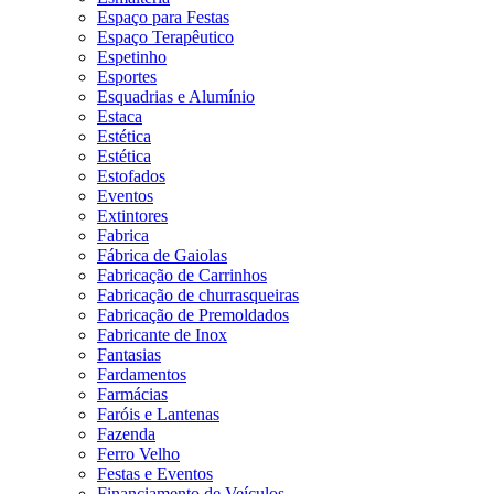
Espaço para Festas
Espaço Terapêutico
Espetinho
Esportes
Esquadrias e Alumínio
Estaca
Estética
Estética
Estofados
Eventos
Extintores
Fabrica
Fábrica de Gaiolas
Fabricação de Carrinhos
Fabricação de churrasqueiras
Fabricação de Premoldados
Fabricante de Inox
Fantasias
Fardamentos
Farmácias
Faróis e Lantenas
Fazenda
Ferro Velho
Festas e Eventos
Financiamento de Veículos