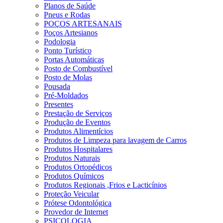
Planos de Saúde
Pneus e Rodas
POÇOS ARTESANAIS
Poços Artesianos
Podologia
Ponto Turístico
Portas Automáticas
Posto de Combustível
Posto de Molas
Pousada
Pré-Moldados
Presentes
Prestação de Serviços
Produção de Eventos
Produtos Alimentícios
Produtos de Limpeza para lavagem de Carros
Produtos Hospitalares
Produtos Naturais
Produtos Ortopédicos
Produtos Químicos
Produtos Regionais ,Frios e Lacticínios
Proteção Veicular
Prótese Odontológica
Provedor de Internet
PSICOLOGIA