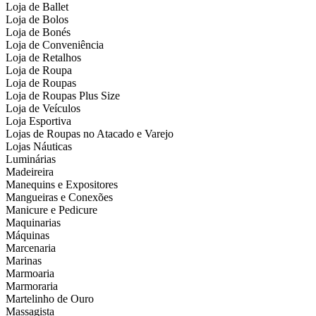
Loja de Ballet
Loja de Bolos
Loja de Bonés
Loja de Conveniência
Loja de Retalhos
Loja de Roupa
Loja de Roupas
Loja de Roupas Plus Size
Loja de Veículos
Loja Esportiva
Lojas de Roupas no Atacado e Varejo
Lojas Náuticas
Luminárias
Madeireira
Manequins e Expositores
Mangueiras e Conexões
Manicure e Pedicure
Maquinarias
Máquinas
Marcenaria
Marinas
Marmoaria
Marmoraria
Martelinho de Ouro
Massagista