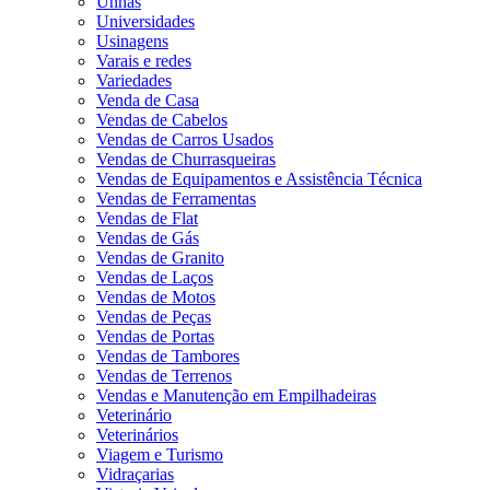
Unhas
Universidades
Usinagens
Varais e redes
Variedades
Venda de Casa
Vendas de Cabelos
Vendas de Carros Usados
Vendas de Churrasqueiras
Vendas de Equipamentos e Assistência Técnica
Vendas de Ferramentas
Vendas de Flat
Vendas de Gás
Vendas de Granito
Vendas de Laços
Vendas de Motos
Vendas de Peças
Vendas de Portas
Vendas de Tambores
Vendas de Terrenos
Vendas e Manutenção em Empilhadeiras
Veterinário
Veterinários
Viagem e Turismo
Vidraçarias