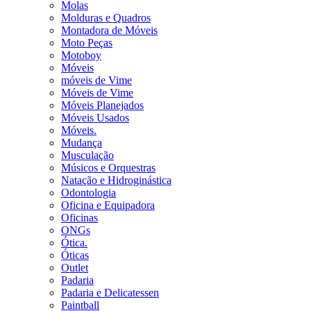
Molas
Molduras e Quadros
Montadora de Móveis
Moto Peças
Motoboy
Móveis
móveis de Vime
Móveis de Vime
Móveis Planejados
Móveis Usados
Móveis.
Mudança
Musculação
Músicos e Orquestras
Natação e Hidroginástica
Odontologia
Oficina e Equipadora
Oficinas
ONGs
Ótica.
Óticas
Outlet
Padaria
Padaria e Delicatessen
Paintball