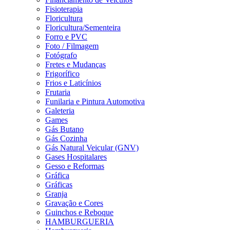
Fisioterapia
Floricultura
Floricultura/Sementeira
Forro e PVC
Foto / Filmagem
Fotógrafo
Fretes e Mudanças
Frigorífico
Frios e Laticínios
Frutaria
Funilaria e Pintura Automotiva
Galeteria
Games
Gás Butano
Gás Cozinha
Gás Natural Veicular (GNV)
Gases Hospitalares
Gesso e Reformas
Gráfica
Gráficas
Granja
Gravação e Cores
Guinchos e Reboque
HAMBURGUERIA