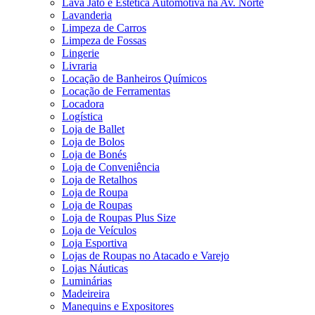
Lava Jato e Estética Automotiva na Av. Norte
Lavanderia
Limpeza de Carros
Limpeza de Fossas
Lingerie
Livraria
Locação de Banheiros Químicos
Locação de Ferramentas
Locadora
Logística
Loja de Ballet
Loja de Bolos
Loja de Bonés
Loja de Conveniência
Loja de Retalhos
Loja de Roupa
Loja de Roupas
Loja de Roupas Plus Size
Loja de Veículos
Loja Esportiva
Lojas de Roupas no Atacado e Varejo
Lojas Náuticas
Luminárias
Madeireira
Manequins e Expositores