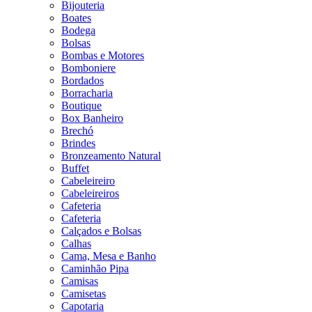
Bijouteria
Boates
Bodega
Bolsas
Bombas e Motores
Bomboniere
Bordados
Borracharia
Boutique
Box Banheiro
Brechó
Brindes
Bronzeamento Natural
Buffet
Cabeleireiro
Cabeleireiros
Cafeteria
Cafeteria
Calçados e Bolsas
Calhas
Cama, Mesa e Banho
Caminhão Pipa
Camisas
Camisetas
Capotaria