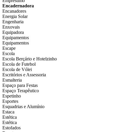
Empréstimo
Encadernadora
Encanadores
Energia Solar
Engenharia
Enxovais
Equipadora
Equipamentos
Equipamentos
Escape
Escola
Escola Berçário e Hotelzinho
Escola de Futebol
Escola de Vólei
Escritórios e Assessoria
Esmalteria
Espaço para Festas
Espaço Terapêutico
Espetinho
Esportes
Esquadrias e Alumínio
Estaca
Estética
Estética
Estofados