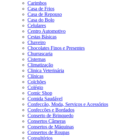
Carimbos
Casa de Frios
Casa de Repouso
Casa do Bolo
Celulares
Centro Automotivo
Cestas Básicas
Chaveiro
Chocolates Finos e Presentes
Churrascaria
Cisternas
Climatização
Clinica Veterinária
Clínicas
Colchões
Colégio
Comic Shop
Comida Saudável
Confecção, Moda, Serviços e Acessórios
Confecções e Bordados
Conserto de Brinquedo
Consertos Câmeras
Consertos de Máquinas
Consertos de Roupas
Consultórios