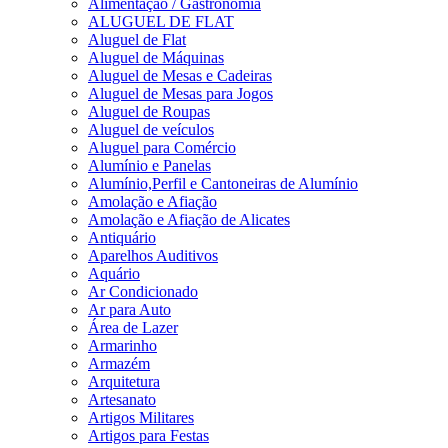
Alimentação / Gastronomia
ALUGUEL DE FLAT
Aluguel de Flat
Aluguel de Máquinas
Aluguel de Mesas e Cadeiras
Aluguel de Mesas para Jogos
Aluguel de Roupas
Aluguel de veículos
Aluguel para Comércio
Alumínio e Panelas
Alumínio,Perfil e Cantoneiras de Alumínio
Amolação e Afiação
Amolação e Afiação de Alicates
Antiquário
Aparelhos Auditivos
Aquário
Ar Condicionado
Ar para Auto
Área de Lazer
Armarinho
Armazém
Arquitetura
Artesanato
Artigos Militares
Artigos para Festas