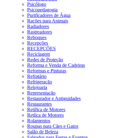
Psicólogo
Psicopedagogia
Purificadores de Água
Rações para Animais
Radiadores
Rastreadores
Reboques
Recepções
RECEPÇÕES
Reciclagem
Redes de Proteção
Reforma e Venda de Cadeiras
Reformas e Pinturas
Refratário
Refrigeração
Relojoaria
Representação
Restaurador e Antiguidades
Restaurantes
Retífica de Motores
Retíica de Motores
Rolamentos
Roupas para Cães e Gatos
Salão de Beleza
Salgados para Festas e Eventos