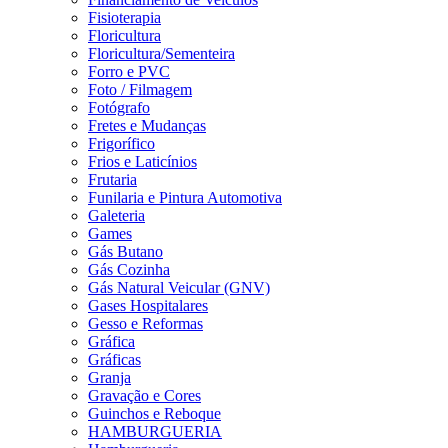
Fisioterapia
Floricultura
Floricultura/Sementeira
Forro e PVC
Foto / Filmagem
Fotógrafo
Fretes e Mudanças
Frigorífico
Frios e Laticínios
Frutaria
Funilaria e Pintura Automotiva
Galeteria
Games
Gás Butano
Gás Cozinha
Gás Natural Veicular (GNV)
Gases Hospitalares
Gesso e Reformas
Gráfica
Gráficas
Granja
Gravação e Cores
Guinchos e Reboque
HAMBURGUERIA