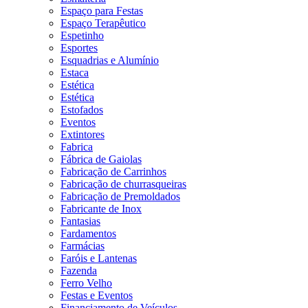
Espaço para Festas
Espaço Terapêutico
Espetinho
Esportes
Esquadrias e Alumínio
Estaca
Estética
Estética
Estofados
Eventos
Extintores
Fabrica
Fábrica de Gaiolas
Fabricação de Carrinhos
Fabricação de churrasqueiras
Fabricação de Premoldados
Fabricante de Inox
Fantasias
Fardamentos
Farmácias
Faróis e Lantenas
Fazenda
Ferro Velho
Festas e Eventos
Financiamento de Veículos