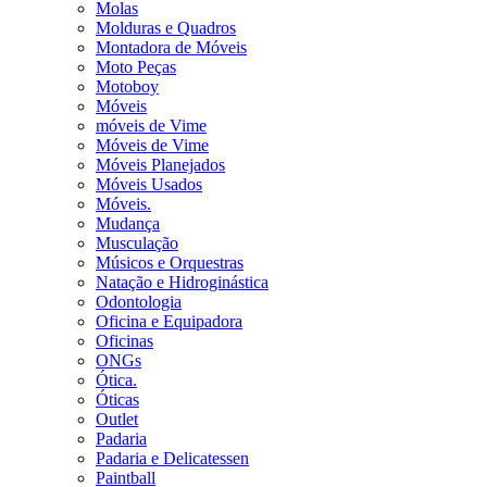
Molas
Molduras e Quadros
Montadora de Móveis
Moto Peças
Motoboy
Móveis
móveis de Vime
Móveis de Vime
Móveis Planejados
Móveis Usados
Móveis.
Mudança
Musculação
Músicos e Orquestras
Natação e Hidroginástica
Odontologia
Oficina e Equipadora
Oficinas
ONGs
Ótica.
Óticas
Outlet
Padaria
Padaria e Delicatessen
Paintball