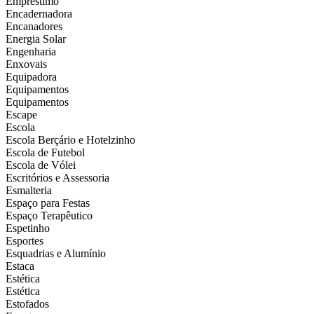
Empréstimo
Encadernadora
Encanadores
Energia Solar
Engenharia
Enxovais
Equipadora
Equipamentos
Equipamentos
Escape
Escola
Escola Berçário e Hotelzinho
Escola de Futebol
Escola de Vólei
Escritórios e Assessoria
Esmalteria
Espaço para Festas
Espaço Terapêutico
Espetinho
Esportes
Esquadrias e Alumínio
Estaca
Estética
Estética
Estofados