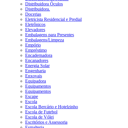
Distribuidora Óculos
Distribuidora.
Docerias
Eletricista Residencial e Predial
Eletrônicos
Elevadores
Embalagens para Presentes
Embalagens/Limpeza
Empório
Empréstimo
Encadernadora
Encanadores
Energia Solar
Engenharia
Enxovais
Equipadora
Equipamentos
Equipamentos
Escape
Escola
Escola Berçário e Hotelzinho
Escola de Futebol
Escola de Vólei
Escritórios e Assessoria
Esmalteria