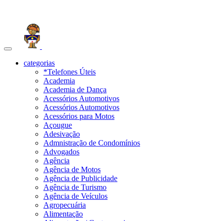
Toggle
navigation
categorias
*Telefones Úteis
Academia
Academia de Dança
Acessórios Automotivos
Acessórios Automotivos
Acessórios para Motos
Açougue
Adesivação
Admnistração de Condomínios
Advogados
Agência
Agência de Motos
Agência de Publicidade
Agência de Turismo
Agência de Veículos
Agropecuária
Alimentação