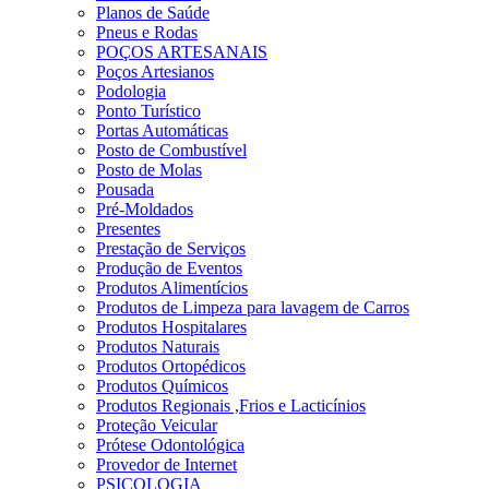
Planos de Saúde
Pneus e Rodas
POÇOS ARTESANAIS
Poços Artesianos
Podologia
Ponto Turístico
Portas Automáticas
Posto de Combustível
Posto de Molas
Pousada
Pré-Moldados
Presentes
Prestação de Serviços
Produção de Eventos
Produtos Alimentícios
Produtos de Limpeza para lavagem de Carros
Produtos Hospitalares
Produtos Naturais
Produtos Ortopédicos
Produtos Químicos
Produtos Regionais ,Frios e Lacticínios
Proteção Veicular
Prótese Odontológica
Provedor de Internet
PSICOLOGIA