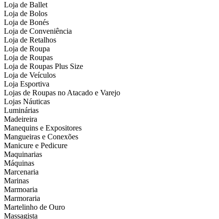
Loja de Ballet
Loja de Bolos
Loja de Bonés
Loja de Conveniência
Loja de Retalhos
Loja de Roupa
Loja de Roupas
Loja de Roupas Plus Size
Loja de Veículos
Loja Esportiva
Lojas de Roupas no Atacado e Varejo
Lojas Náuticas
Luminárias
Madeireira
Manequins e Expositores
Mangueiras e Conexões
Manicure e Pedicure
Maquinarias
Máquinas
Marcenaria
Marinas
Marmoaria
Marmoraria
Martelinho de Ouro
Massagista