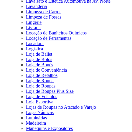
Lava Jato e Estética Automotiva na Av. Norte
Lavanderia
Limpeza de Carros
Limpeza de Fossas
Lingerie
Livraria
Locação de Banheiros Químicos
Locação de Ferramentas
Locadora
Logística
Loja de Ballet
Loja de Bolos
Loja de Bonés
Loja de Conveniência
Loja de Retalhos
Loja de Roupa
Loja de Roupas
Loja de Roupas Plus Size
Loja de Veículos
Loja Esportiva
Lojas de Roupas no Atacado e Varejo
Lojas Náuticas
Luminárias
Madeireira
Manequins e Expositores