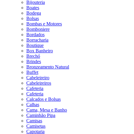
Bijouteria
Boates
Bodega
Bolsas
Bombas e Motores
Bomboniere
Bordados
Borracharia
Boutique
Box Banheiro
Brechó
Brindes
Bronzeamento Natural
Buffet
Cabeleireiro
Cabeleireiros
Cafeteria
Cafeteria
Calçados e Bolsas
Calhas
Cama, Mesa e Banho
Caminhão Pipa
Camisas
Camisetas
Capotaria