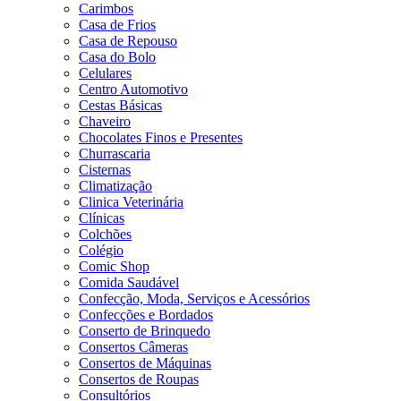
Carimbos
Casa de Frios
Casa de Repouso
Casa do Bolo
Celulares
Centro Automotivo
Cestas Básicas
Chaveiro
Chocolates Finos e Presentes
Churrascaria
Cisternas
Climatização
Clinica Veterinária
Clínicas
Colchões
Colégio
Comic Shop
Comida Saudável
Confecção, Moda, Serviços e Acessórios
Confecções e Bordados
Conserto de Brinquedo
Consertos Câmeras
Consertos de Máquinas
Consertos de Roupas
Consultórios