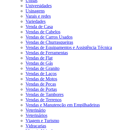
Unhas
Universidades
Usinagens
Varais e redes
Variedades
Venda de Casa
Vendas de Cabelos
Vendas de Carros Usados
Vendas de Churrasqueiras
Vendas de Equipamentos e Assistência Técnica
Vendas de Ferramentas
Vendas de Flat
Vendas de Gás
Vendas de Granito
Vendas de Laços
Vendas de Motos
Vendas de Peças
Vendas de Portas
Vendas de Tambores
Vendas de Terrenos
Vendas e Manutenção em Empilhadeiras
Veterinário
Veterinários
Viagem e Turismo
Vidraçarias