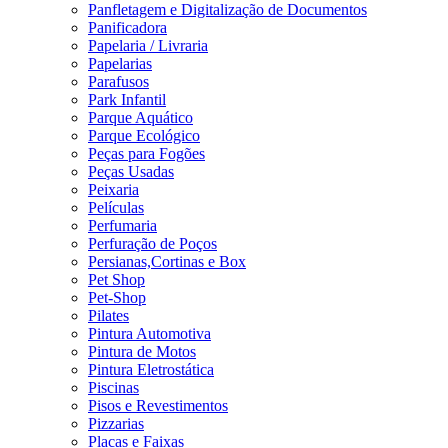
Panfletagem e Digitalização de Documentos
Panificadora
Papelaria / Livraria
Papelarias
Parafusos
Park Infantil
Parque Aquático
Parque Ecológico
Peças para Fogões
Peças Usadas
Peixaria
Películas
Perfumaria
Perfuração de Poços
Persianas,Cortinas e Box
Pet Shop
Pet-Shop
Pilates
Pintura Automotiva
Pintura de Motos
Pintura Eletrostática
Piscinas
Pisos e Revestimentos
Pizzarias
Placas e Faixas