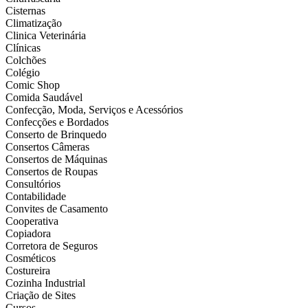
Cisternas
Climatização
Clinica Veterinária
Clínicas
Colchões
Colégio
Comic Shop
Comida Saudável
Confecção, Moda, Serviços e Acessórios
Confecções e Bordados
Conserto de Brinquedo
Consertos Câmeras
Consertos de Máquinas
Consertos de Roupas
Consultórios
Contabilidade
Convites de Casamento
Cooperativa
Copiadora
Corretora de Seguros
Cosméticos
Costureira
Cozinha Industrial
Criação de Sites
Cursos