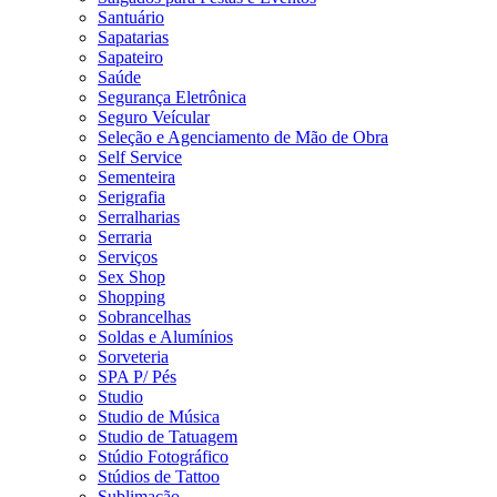
Santuário
Sapatarias
Sapateiro
Saúde
Segurança Eletrônica
Seguro Veícular
Seleção e Agenciamento de Mão de Obra
Self Service
Sementeira
Serigrafia
Serralharias
Serraria
Serviços
Sex Shop
Shopping
Sobrancelhas
Soldas e Alumínios
Sorveteria
SPA P/ Pés
Studio
Studio de Música
Studio de Tatuagem
Stúdio Fotográfico
Stúdios de Tattoo
Sublimação