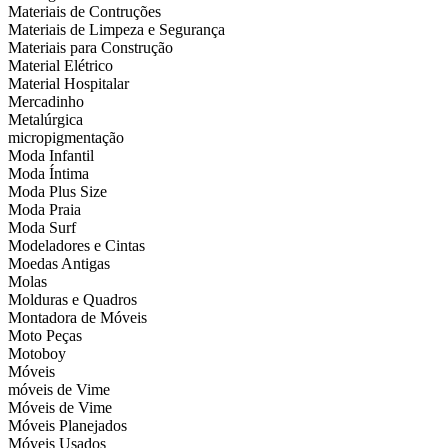
Materiais de Contruções
Materiais de Limpeza e Segurança
Materiais para Construção
Material Elétrico
Material Hospitalar
Mercadinho
Metalúrgica
micropigmentação
Moda Infantil
Moda Íntima
Moda Plus Size
Moda Praia
Moda Surf
Modeladores e Cintas
Moedas Antigas
Molas
Molduras e Quadros
Montadora de Móveis
Moto Peças
Motoboy
Móveis
móveis de Vime
Móveis de Vime
Móveis Planejados
Móveis Usados