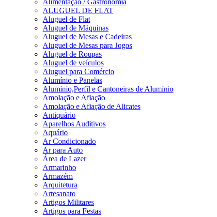
Alimentação / Gastronomia
ALUGUEL DE FLAT
Aluguel de Flat
Aluguel de Máquinas
Aluguel de Mesas e Cadeiras
Aluguel de Mesas para Jogos
Aluguel de Roupas
Aluguel de veículos
Aluguel para Comércio
Alumínio e Panelas
Alumínio,Perfil e Cantoneiras de Alumínio
Amolação e Afiação
Amolação e Afiação de Alicates
Antiquário
Aparelhos Auditivos
Aquário
Ar Condicionado
Ar para Auto
Área de Lazer
Armarinho
Armazém
Arquitetura
Artesanato
Artigos Militares
Artigos para Festas