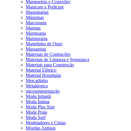
Mangueiras e Conexões
Manicure e Pedicure
Maquinarias
Máquinas
Marcenaria
Marinas
Marmoaria
Marmoraria
Martelinho de Ouro
Massagista
Materiais de Contruções
Materiais de Limpeza e Segurança
Materiais para Construção
Material Elétrico
Material Hospitalar
Mercadinho
Metalúrgica
micropigmentação
Moda Infantil
Moda Íntima
Moda Plus Size
Moda Praia
Moda Surf
Modeladores e Cintas
Moedas Antigas