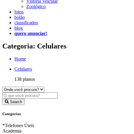
Vistoria Veicular
Zoológico
fotos
bolão
classificados
blog
quero anunciar!
Categoria: Celulares
Home
Celulares
138 planos
Search
Categorias
*Telefones Úteis
Academia