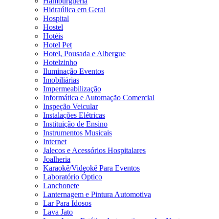
Hamburgueria
Hidraúlica em Geral
Hospital
Hostel
Hotéis
Hotel Pet
Hotel, Pousada e Albergue
Hotelzinho
Iluminação Eventos
Imobiliárias
Impermeabilização
Informática e Automação Comercial
Inspeção Veicular
Instalações Elétricas
Instituição de Ensino
Instrumentos Musicais
Internet
Jalecos e Acessórios Hospitalares
Joalheria
Karaokê/Videokê Para Eventos
Laboratório Óptico
Lanchonete
Lanternagem e Pintura Automotiva
Lar Para Idosos
Lava Jato