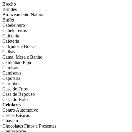
Brechó
Brindes
Bronzeamento Natural
Buffet
Cabeleireiro
Cabeleireiros
Cafeteria
Cafeteria
Calçados e Bolsas
Calhas
Cama, Mesa e Banho
Caminhão Pipa
Camisas
Camisetas
Capotaria
Carimbos
Casa de Frios
Casa de Repouso
Casa do Bolo
Celulares
Centro Automotivo
Cestas Básicas
Chaveiro
Chocolates Finos e Presentes
Churrascaria