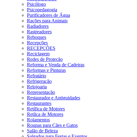
Psicólogo
Psicopedagogia
Purificadores de Água
Rações para Animais
Radiadores
Rastreadores
Reboques
Recepções
RECEPÇÕES
Reciclagem
Redes de Proteção
Reforma e Venda de Cadeiras
Reformas e Pinturas
Refratário
Refrigeração
Relojoaria
Representação
Restaurador e Antiguidades
Restaurantes
Retífica de Motores
Retíica de Motores
Rolamentos
Roupas para Cães e Gatos
Salão de Beleza
Salgados para Festas e Eventos