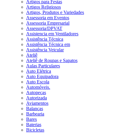
Artigos para Festas
Artigos Religiosos
Artigos, Produtos e Variedades
Assessoria em Eventos
Assessoria Empresarial
Assessoria/DPVAT
Assistencia em Ventiladores
Assistência Técnica
Assistência Técnica em
Assistência Veicular
Ateliê
Ateliê de Roupas e Sapatos
Aulas Particulares
Auto Elétrica
Auto Equipadora
Auto Escola
Automóveis.
Autopeças
Autorizada
Aviamentos
Balanças
Barbearia
Bares
Baterias
Bicicletas