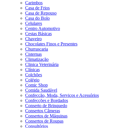
Carimbos
Casa de Frios
Casa de Repouso
Casa do Bolo
Celulares
Centro Automotivo
Cestas Básicas
Chaveiro
Chocolates Finos e Presentes
Churrascaria
Cisternas
Climatização
Clinica Veterinária
Clínicas
Colchões
Colégio
Comic Shop
Comida Saudável
Confecção, Moda, Serviços e Acessórios
Confecções e Bordados
Conserto de Brinquedo
Consertos Câmeras
Consertos de Máquinas
Consertos de Roupas
Consultórios