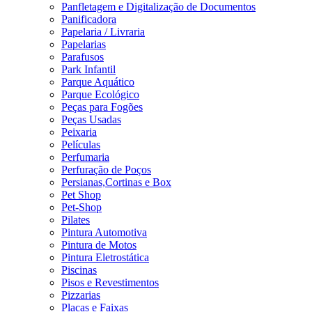
Panfletagem e Digitalização de Documentos
Panificadora
Papelaria / Livraria
Papelarias
Parafusos
Park Infantil
Parque Aquático
Parque Ecológico
Peças para Fogões
Peças Usadas
Peixaria
Películas
Perfumaria
Perfuração de Poços
Persianas,Cortinas e Box
Pet Shop
Pet-Shop
Pilates
Pintura Automotiva
Pintura de Motos
Pintura Eletrostática
Piscinas
Pisos e Revestimentos
Pizzarias
Placas e Faixas