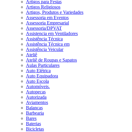
Artigos para Festas
Artigos Religiosos
Artigos, Produtos e Variedades
Assessoria em Eventos
Assessoria Empresarial
Assessoria/DPVAT
Assistencia em Ventiladores
Assistência Técnica
Assistência Técnica em
Assistência Veicular
Ateliê
Ateliê de Roupas e Sapatos
Aulas Particulares
Auto Elétrica
Auto Equipadora
Auto Escola
Automóveis.
Autopeças
Autorizada
Aviamentos
Balanças
Barbearia
Bares
Baterias
Bicicletas