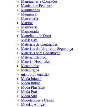
Mangueiras e Conexões
Manicure e Pedicure
Maquinarias
Máquinas
Marcenaria
Marinas
Marmoaria
Marmoraria
Martelinho de Ouro
Massagista
Materiais de Contruções
Materiais de Limpeza e Segurança
Materiais para Construção
Material Elétrico
Material Hospitalar
Mercadinho
Metalúrgica
micropigmentação
Moda Infantil
Moda Íntima
Moda Plus Size
Moda Praia
Moda Surf
Modeladores e Cintas
Moedas Antigas