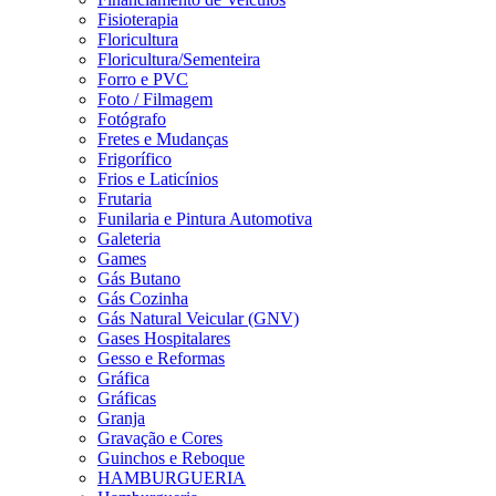
Fisioterapia
Floricultura
Floricultura/Sementeira
Forro e PVC
Foto / Filmagem
Fotógrafo
Fretes e Mudanças
Frigorífico
Frios e Laticínios
Frutaria
Funilaria e Pintura Automotiva
Galeteria
Games
Gás Butano
Gás Cozinha
Gás Natural Veicular (GNV)
Gases Hospitalares
Gesso e Reformas
Gráfica
Gráficas
Granja
Gravação e Cores
Guinchos e Reboque
HAMBURGUERIA