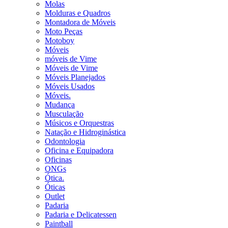
Molas
Molduras e Quadros
Montadora de Móveis
Moto Peças
Motoboy
Móveis
móveis de Vime
Móveis de Vime
Móveis Planejados
Móveis Usados
Móveis.
Mudança
Musculação
Músicos e Orquestras
Natação e Hidroginástica
Odontologia
Oficina e Equipadora
Oficinas
ONGs
Ótica.
Óticas
Outlet
Padaria
Padaria e Delicatessen
Paintball