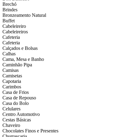
Brechó
Brindes
Bronzeamento Natural
Buffet
Cabeleireiro
Cabeleireiros
Cafeteria
Cafeteria
Calçados e Bolsas
Calhas
Cama, Mesa e Banho
Caminhão Pipa
Camisas
Camisetas
Capotaria
Carimbos
Casa de Frios
Casa de Repouso
Casa do Bolo
Celulares
Centro Automotivo
Cestas Básicas
Chaveiro
Chocolates Finos e Presentes
Churrascaria