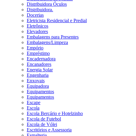
Distribuidora Óculos
Distribuidora.
Docerias
Eletricista Residencial e Predial
Eletrônicos
Elevadores
Embalagens para Presentes
Embalagens/Limpeza
Empório
Empréstimo
Encadernadora
Encanadores
Energia Solar
Engenharia
Enxovais
Equipadora
Equipamentos
Equipamentos
Escape
Escola
Escola Berçário e Hotelzinho
Escola de Futebol
Escola de Vólei
Escritórios e Assessoria
Esmalteria