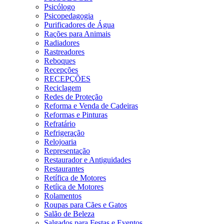
Psicólogo
Psicopedagogia
Purificadores de Água
Rações para Animais
Radiadores
Rastreadores
Reboques
Recepções
RECEPÇÕES
Reciclagem
Redes de Proteção
Reforma e Venda de Cadeiras
Reformas e Pinturas
Refratário
Refrigeração
Relojoaria
Representação
Restaurador e Antiguidades
Restaurantes
Retífica de Motores
Retíica de Motores
Rolamentos
Roupas para Cães e Gatos
Salão de Beleza
Salgados para Festas e Eventos