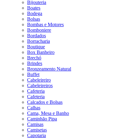
Bijouteria
Boates
Bodega
Bolsas
Bombas e Motores
Bomboniere
Bordados
Borracharia
Boutique
Box Banheiro
Brechó
Brindes
Bronzeamento Natural
Buffet
Cabeleireiro
Cabeleireiros
Cafeteria
Cafeteria
Calçados e Bolsas
Calhas
Cama, Mesa e Banho
Caminhão Pipa
Camisas
Camisetas
Capotaria