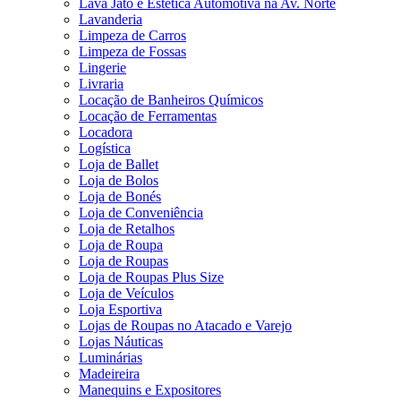
Lava Jato e Estética Automotiva na Av. Norte
Lavanderia
Limpeza de Carros
Limpeza de Fossas
Lingerie
Livraria
Locação de Banheiros Químicos
Locação de Ferramentas
Locadora
Logística
Loja de Ballet
Loja de Bolos
Loja de Bonés
Loja de Conveniência
Loja de Retalhos
Loja de Roupa
Loja de Roupas
Loja de Roupas Plus Size
Loja de Veículos
Loja Esportiva
Lojas de Roupas no Atacado e Varejo
Lojas Náuticas
Luminárias
Madeireira
Manequins e Expositores