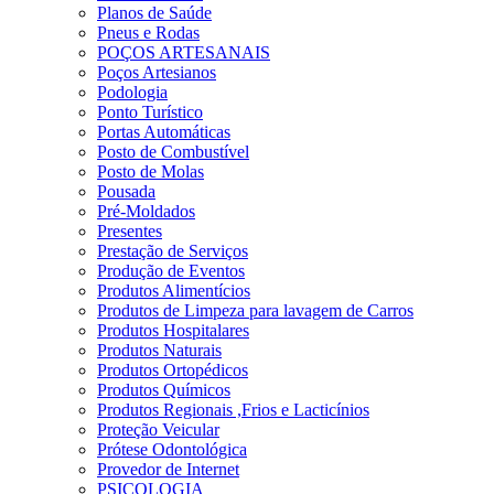
Planos de Saúde
Pneus e Rodas
POÇOS ARTESANAIS
Poços Artesianos
Podologia
Ponto Turístico
Portas Automáticas
Posto de Combustível
Posto de Molas
Pousada
Pré-Moldados
Presentes
Prestação de Serviços
Produção de Eventos
Produtos Alimentícios
Produtos de Limpeza para lavagem de Carros
Produtos Hospitalares
Produtos Naturais
Produtos Ortopédicos
Produtos Químicos
Produtos Regionais ,Frios e Lacticínios
Proteção Veicular
Prótese Odontológica
Provedor de Internet
PSICOLOGIA