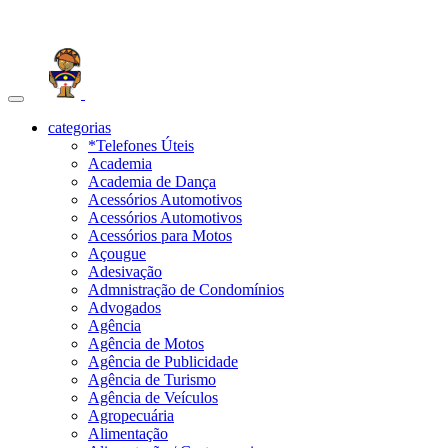
Toggle
navigation
categorias
*Telefones Úteis
Academia
Academia de Dança
Acessórios Automotivos
Acessórios Automotivos
Acessórios para Motos
Açougue
Adesivação
Admnistração de Condomínios
Advogados
Agência
Agência de Motos
Agência de Publicidade
Agência de Turismo
Agência de Veículos
Agropecuária
Alimentação