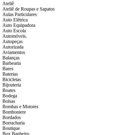
Ateliê
Ateliê de Roupas e Sapatos
Aulas Particulares
Auto Elétrica
Auto Equipadora
Auto Escola
Automóveis.
Autopeças
Autorizada
Aviamentos
Balanças
Barbearia
Bares
Baterias
Bicicletas
Bijouteria
Boates
Bodega
Bolsas
Bombas e Motores
Bomboniere
Bordados
Borracharia
Boutique
Box Banheiro