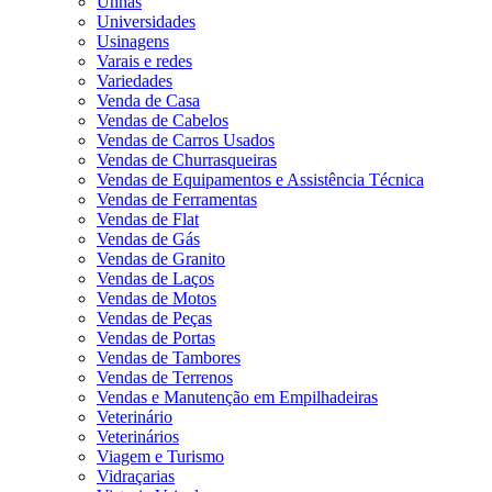
Unhas
Universidades
Usinagens
Varais e redes
Variedades
Venda de Casa
Vendas de Cabelos
Vendas de Carros Usados
Vendas de Churrasqueiras
Vendas de Equipamentos e Assistência Técnica
Vendas de Ferramentas
Vendas de Flat
Vendas de Gás
Vendas de Granito
Vendas de Laços
Vendas de Motos
Vendas de Peças
Vendas de Portas
Vendas de Tambores
Vendas de Terrenos
Vendas e Manutenção em Empilhadeiras
Veterinário
Veterinários
Viagem e Turismo
Vidraçarias