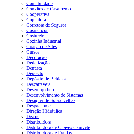
Contabilidade
Convites de Casamento
Cooperativa
Copiadora
Corretora de Seguros
Cosméticos
Costureira
Cozinha Industrial
Criação de Sites
Cursos
Decoração
Dedetização
Dentista
Depósito
Depósito de Bebidas
Descartáveis
Desentupidora
Desenvolvimento de Sistemas
Designer de Sobrancelhas
Despachante
Direção Hidráulica
Discos
Distribuidora
Distribuidora de Chaves Canivete
Distribuidora de Fraldas