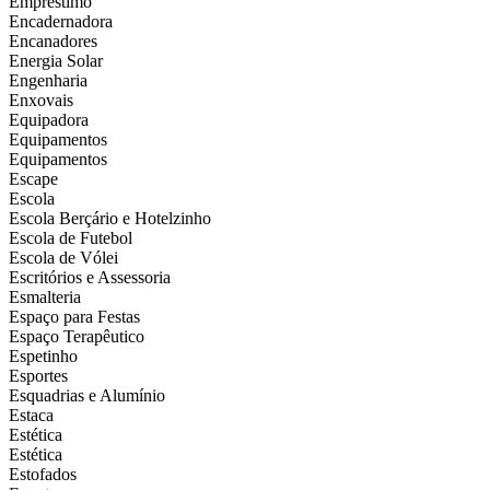
Empréstimo
Encadernadora
Encanadores
Energia Solar
Engenharia
Enxovais
Equipadora
Equipamentos
Equipamentos
Escape
Escola
Escola Berçário e Hotelzinho
Escola de Futebol
Escola de Vólei
Escritórios e Assessoria
Esmalteria
Espaço para Festas
Espaço Terapêutico
Espetinho
Esportes
Esquadrias e Alumínio
Estaca
Estética
Estética
Estofados