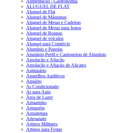
Alimentação / Gastronomia
ALUGUEL DE FLAT
Aluguel de Flat
Aluguel de Máquinas
Aluguel de Mesas e Cadeiras
Aluguel de Mesas para Jogos
Aluguel de Roupas
Aluguel de veículos
Aluguel para Comércio
Alumínio e Panelas
Alumínio,Perfil e Cantoneiras de Alumínio
Amolação e Afiação
Amolação e Afiação de Alicates
Antiquário
Aparelhos Auditivos
Aquário
Ar Condicionado
Ar para Auto
Área de Lazer
Armarinho
Armazém
Arquitetura
Artesanato
Artigos Militares
Artigos para Festas