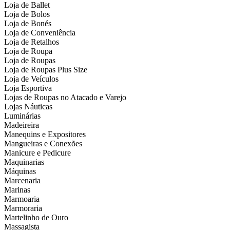
Loja de Ballet
Loja de Bolos
Loja de Bonés
Loja de Conveniência
Loja de Retalhos
Loja de Roupa
Loja de Roupas
Loja de Roupas Plus Size
Loja de Veículos
Loja Esportiva
Lojas de Roupas no Atacado e Varejo
Lojas Náuticas
Luminárias
Madeireira
Manequins e Expositores
Mangueiras e Conexões
Manicure e Pedicure
Maquinarias
Máquinas
Marcenaria
Marinas
Marmoaria
Marmoraria
Martelinho de Ouro
Massagista