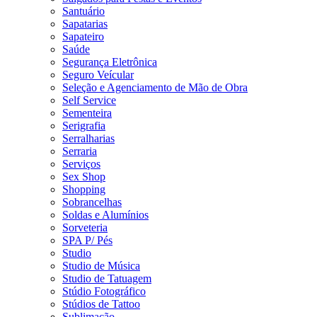
Santuário
Sapatarias
Sapateiro
Saúde
Segurança Eletrônica
Seguro Veícular
Seleção e Agenciamento de Mão de Obra
Self Service
Sementeira
Serigrafia
Serralharias
Serraria
Serviços
Sex Shop
Shopping
Sobrancelhas
Soldas e Alumínios
Sorveteria
SPA P/ Pés
Studio
Studio de Música
Studio de Tatuagem
Stúdio Fotográfico
Stúdios de Tattoo
Sublimação