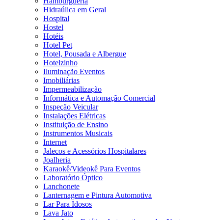
Hamburgueria
Hidraúlica em Geral
Hospital
Hostel
Hotéis
Hotel Pet
Hotel, Pousada e Albergue
Hotelzinho
Iluminação Eventos
Imobiliárias
Impermeabilização
Informática e Automação Comercial
Inspeção Veicular
Instalações Elétricas
Instituição de Ensino
Instrumentos Musicais
Internet
Jalecos e Acessórios Hospitalares
Joalheria
Karaokê/Videokê Para Eventos
Laboratório Óptico
Lanchonete
Lanternagem e Pintura Automotiva
Lar Para Idosos
Lava Jato