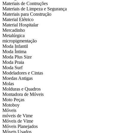
Materiais de Contruções
Materiais de Limpeza e Segurança
Materiais para Construção
Material Elétrico
Material Hospitalar
Mercadinho
Metalúrgica
micropigmentação
Moda Infantil
Moda Íntima
Moda Plus Size
Moda Praia
Moda Surf
Modeladores e Cintas
Moedas Antigas
Molas
Molduras e Quadros
Montadora de Móveis
Moto Peças
Motoboy
Móveis
móveis de Vime
Móveis de Vime
Móveis Planejados
Móveis Usados