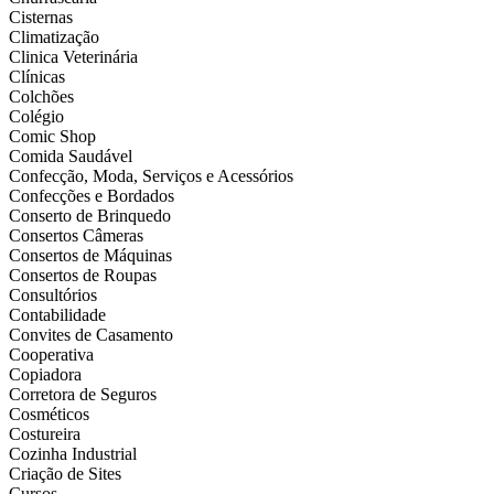
Cisternas
Climatização
Clinica Veterinária
Clínicas
Colchões
Colégio
Comic Shop
Comida Saudável
Confecção, Moda, Serviços e Acessórios
Confecções e Bordados
Conserto de Brinquedo
Consertos Câmeras
Consertos de Máquinas
Consertos de Roupas
Consultórios
Contabilidade
Convites de Casamento
Cooperativa
Copiadora
Corretora de Seguros
Cosméticos
Costureira
Cozinha Industrial
Criação de Sites
Cursos