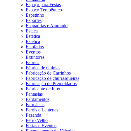
Espaço para Festas
Espaço Terapêutico
Espetinho
Esportes
Esquadrias e Alumínio
Estaca
Estética
Estética
Estofados
Eventos
Extintores
Fabrica
Fábrica de Gaiolas
Fabricação de Carrinhos
Fabricação de churrasqueiras
Fabricação de Premoldados
Fabricante de Inox
Fantasias
Fardamentos
Farmácias
Faróis e Lantenas
Fazenda
Ferro Velho
Festas e Eventos
Financiamento de Veículos