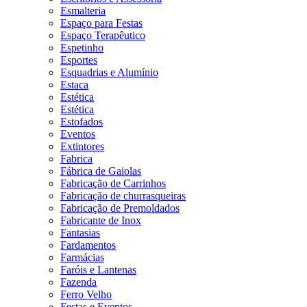
Esmalteria
Espaço para Festas
Espaço Terapêutico
Espetinho
Esportes
Esquadrias e Alumínio
Estaca
Estética
Estética
Estofados
Eventos
Extintores
Fabrica
Fábrica de Gaiolas
Fabricação de Carrinhos
Fabricação de churrasqueiras
Fabricação de Premoldados
Fabricante de Inox
Fantasias
Fardamentos
Farmácias
Faróis e Lantenas
Fazenda
Ferro Velho
Festas e Eventos