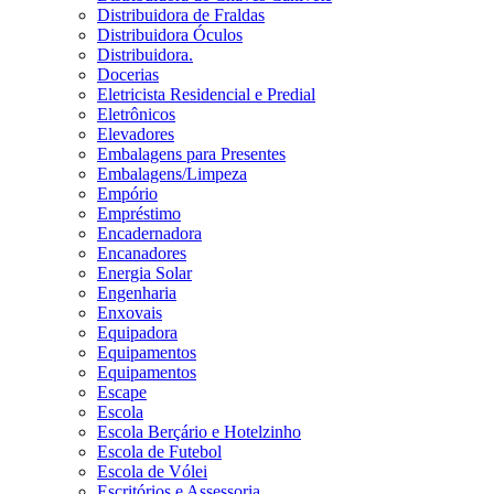
Distribuidora de Fraldas
Distribuidora Óculos
Distribuidora.
Docerias
Eletricista Residencial e Predial
Eletrônicos
Elevadores
Embalagens para Presentes
Embalagens/Limpeza
Empório
Empréstimo
Encadernadora
Encanadores
Energia Solar
Engenharia
Enxovais
Equipadora
Equipamentos
Equipamentos
Escape
Escola
Escola Berçário e Hotelzinho
Escola de Futebol
Escola de Vólei
Escritórios e Assessoria