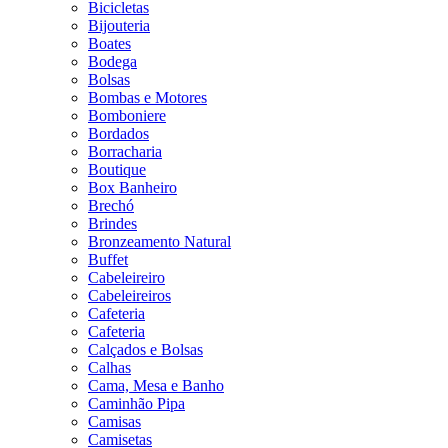
Bicicletas
Bijouteria
Boates
Bodega
Bolsas
Bombas e Motores
Bomboniere
Bordados
Borracharia
Boutique
Box Banheiro
Brechó
Brindes
Bronzeamento Natural
Buffet
Cabeleireiro
Cabeleireiros
Cafeteria
Cafeteria
Calçados e Bolsas
Calhas
Cama, Mesa e Banho
Caminhão Pipa
Camisas
Camisetas