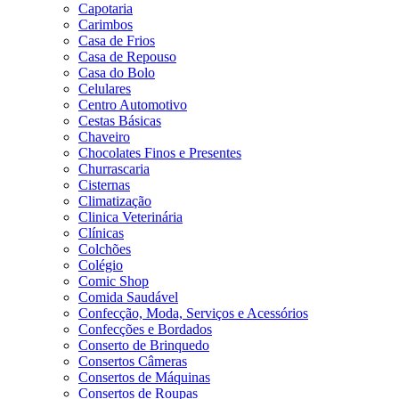
Capotaria
Carimbos
Casa de Frios
Casa de Repouso
Casa do Bolo
Celulares
Centro Automotivo
Cestas Básicas
Chaveiro
Chocolates Finos e Presentes
Churrascaria
Cisternas
Climatização
Clinica Veterinária
Clínicas
Colchões
Colégio
Comic Shop
Comida Saudável
Confecção, Moda, Serviços e Acessórios
Confecções e Bordados
Conserto de Brinquedo
Consertos Câmeras
Consertos de Máquinas
Consertos de Roupas