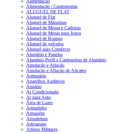
Alimentação
Alimentação / Gastronomia
ALUGUEL DE FLAT
Aluguel de Flat
Aluguel de Máquinas
Aluguel de Mesas e Cadeiras
Aluguel de Mesas para Jogos
Aluguel de Roupas
Aluguel de veículos
Aluguel para Comércio
Alumínio e Panelas
Alumínio,Perfil e Cantoneiras de Alumínio
Amolação e Afiação
Amolação e Afiação de Alicates
Antiquário
Aparelhos Auditivos
Aquário
Ar Condicionado
Ar para Auto
Área de Lazer
Armarinho
Armazém
Arquitetura
Artesanato
Artigos Militares