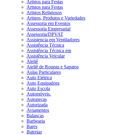
Artigos para Festas
Artigos para Festas
Artigos Religiosos
Artigos, Produtos e Variedades
Assessoria em Eventos
Assessoria Empresarial
Assessoria/DPVAT
Assistencia em Ventiladores
Assistência Técnica
Assistência Técnica em
Assistência Veicular
Ateliê
Ateliê de Roupas e Sapatos
Aulas Particulares
Auto Elétrica
Auto Equipadora
Auto Escola
Automóveis.
Autopeças
Autorizada
Aviamentos
Balanças
Barbearia
Bares
Baterias