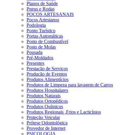
Planos de Saúde
Pneus e Rodas
POÇOS ARTESANAIS
Poços Artesianos
Podologia
Ponto Turístico
Portas Automáticas
Posto de Combustível
Posto de Molas
Pousada
Pré-Moldados
Presentes
Prestação de Serviços
Produção de Eventos
Produtos Alimentícios
Produtos de Limpeza para lavagem de Carros
Produtos Hospitalares
Produtos Naturais
Produtos Ortopédicos
Produtos Químicos
Produtos Regionais ,Frios e Lacticínios
Proteção Veicular
Prótese Odontológica
Provedor de Internet
PSICOLOGIA