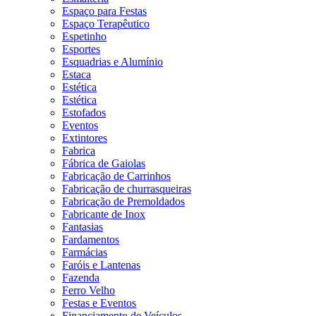
Espaço para Festas
Espaço Terapêutico
Espetinho
Esportes
Esquadrias e Alumínio
Estaca
Estética
Estética
Estofados
Eventos
Extintores
Fabrica
Fábrica de Gaiolas
Fabricação de Carrinhos
Fabricação de churrasqueiras
Fabricação de Premoldados
Fabricante de Inox
Fantasias
Fardamentos
Farmácias
Faróis e Lantenas
Fazenda
Ferro Velho
Festas e Eventos
Financiamento de Veículos