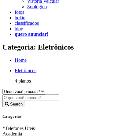
Vistoria Veicular
Zoológico
fotos
bolão
classificados
blog
quero anunciar!
Categoria: Eletrônicos
Home
Eletrônicos
4 planos
Search
Categorias
*Telefones Úteis
Academia