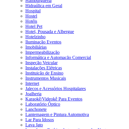
Hamburgueria
Hidraúlica em Geral
Hospital
Hostel
Hotéis
Hotel Pet
Hotel, Pousada e Albergue
Hotelzinho
Iluminação Eventos
Imobiliárias
Impermeabilização
Informática e Automação Comercial
Inspeção Veicular
Instalações Elétricas
Instituição de Ensino
Instrumentos Musicais
Internet
Jalecos e Acessórios Hospitalares
Joalheria
Karaokê/Videokê Para Eventos
Laboratório Óptico
Lanchonete
Lanternagem e Pintura Automotiva
Lar Para Idosos
Lava Jato