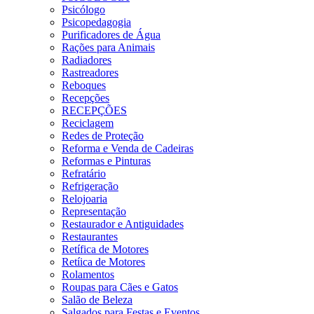
Psicólogo
Psicopedagogia
Purificadores de Água
Rações para Animais
Radiadores
Rastreadores
Reboques
Recepções
RECEPÇÕES
Reciclagem
Redes de Proteção
Reforma e Venda de Cadeiras
Reformas e Pinturas
Refratário
Refrigeração
Relojoaria
Representação
Restaurador e Antiguidades
Restaurantes
Retífica de Motores
Retíica de Motores
Rolamentos
Roupas para Cães e Gatos
Salão de Beleza
Salgados para Festas e Eventos