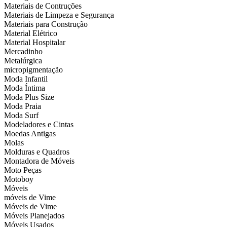
Materiais de Contruções
Materiais de Limpeza e Segurança
Materiais para Construção
Material Elétrico
Material Hospitalar
Mercadinho
Metalúrgica
micropigmentação
Moda Infantil
Moda Íntima
Moda Plus Size
Moda Praia
Moda Surf
Modeladores e Cintas
Moedas Antigas
Molas
Molduras e Quadros
Montadora de Móveis
Moto Peças
Motoboy
Móveis
móveis de Vime
Móveis de Vime
Móveis Planejados
Móveis Usados