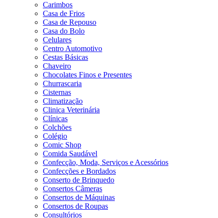
Carimbos
Casa de Frios
Casa de Repouso
Casa do Bolo
Celulares
Centro Automotivo
Cestas Básicas
Chaveiro
Chocolates Finos e Presentes
Churrascaria
Cisternas
Climatização
Clinica Veterinária
Clínicas
Colchões
Colégio
Comic Shop
Comida Saudável
Confecção, Moda, Serviços e Acessórios
Confecções e Bordados
Conserto de Brinquedo
Consertos Câmeras
Consertos de Máquinas
Consertos de Roupas
Consultórios