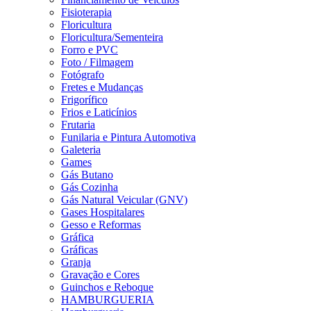
Fisioterapia
Floricultura
Floricultura/Sementeira
Forro e PVC
Foto / Filmagem
Fotógrafo
Fretes e Mudanças
Frigorífico
Frios e Laticínios
Frutaria
Funilaria e Pintura Automotiva
Galeteria
Games
Gás Butano
Gás Cozinha
Gás Natural Veicular (GNV)
Gases Hospitalares
Gesso e Reformas
Gráfica
Gráficas
Granja
Gravação e Cores
Guinchos e Reboque
HAMBURGUERIA