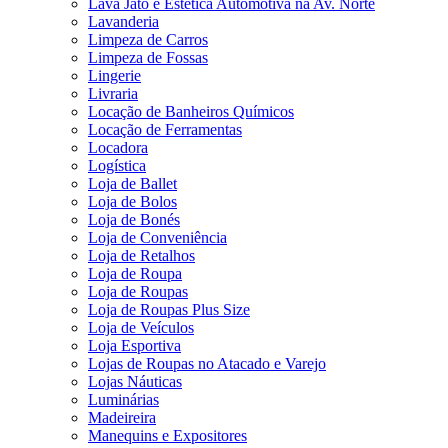
Lava Jato e Estética Automotiva na Av. Norte
Lavanderia
Limpeza de Carros
Limpeza de Fossas
Lingerie
Livraria
Locação de Banheiros Químicos
Locação de Ferramentas
Locadora
Logística
Loja de Ballet
Loja de Bolos
Loja de Bonés
Loja de Conveniência
Loja de Retalhos
Loja de Roupa
Loja de Roupas
Loja de Roupas Plus Size
Loja de Veículos
Loja Esportiva
Lojas de Roupas no Atacado e Varejo
Lojas Náuticas
Luminárias
Madeireira
Manequins e Expositores