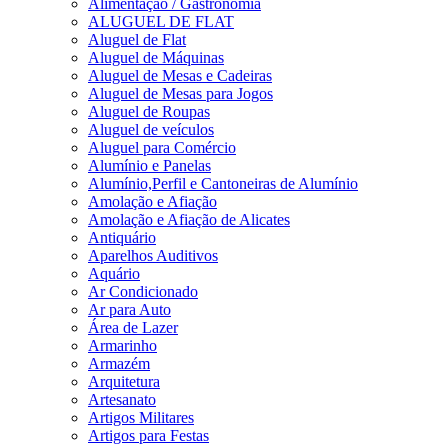
Alimentação / Gastronomia
ALUGUEL DE FLAT
Aluguel de Flat
Aluguel de Máquinas
Aluguel de Mesas e Cadeiras
Aluguel de Mesas para Jogos
Aluguel de Roupas
Aluguel de veículos
Aluguel para Comércio
Alumínio e Panelas
Alumínio,Perfil e Cantoneiras de Alumínio
Amolação e Afiação
Amolação e Afiação de Alicates
Antiquário
Aparelhos Auditivos
Aquário
Ar Condicionado
Ar para Auto
Área de Lazer
Armarinho
Armazém
Arquitetura
Artesanato
Artigos Militares
Artigos para Festas