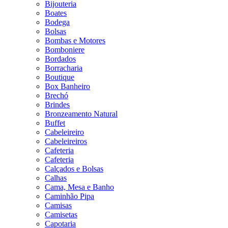
Bijouteria
Boates
Bodega
Bolsas
Bombas e Motores
Bomboniere
Bordados
Borracharia
Boutique
Box Banheiro
Brechó
Brindes
Bronzeamento Natural
Buffet
Cabeleireiro
Cabeleireiros
Cafeteria
Cafeteria
Calçados e Bolsas
Calhas
Cama, Mesa e Banho
Caminhão Pipa
Camisas
Camisetas
Capotaria