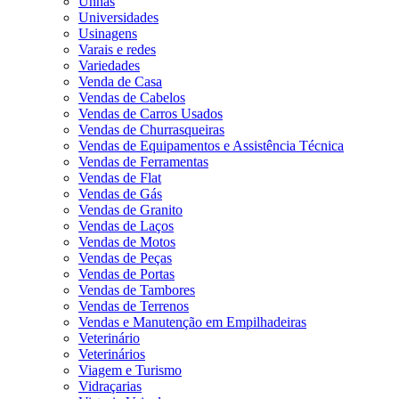
Unhas
Universidades
Usinagens
Varais e redes
Variedades
Venda de Casa
Vendas de Cabelos
Vendas de Carros Usados
Vendas de Churrasqueiras
Vendas de Equipamentos e Assistência Técnica
Vendas de Ferramentas
Vendas de Flat
Vendas de Gás
Vendas de Granito
Vendas de Laços
Vendas de Motos
Vendas de Peças
Vendas de Portas
Vendas de Tambores
Vendas de Terrenos
Vendas e Manutenção em Empilhadeiras
Veterinário
Veterinários
Viagem e Turismo
Vidraçarias