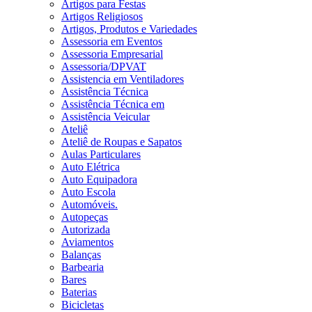
Artigos para Festas
Artigos Religiosos
Artigos, Produtos e Variedades
Assessoria em Eventos
Assessoria Empresarial
Assessoria/DPVAT
Assistencia em Ventiladores
Assistência Técnica
Assistência Técnica em
Assistência Veicular
Ateliê
Ateliê de Roupas e Sapatos
Aulas Particulares
Auto Elétrica
Auto Equipadora
Auto Escola
Automóveis.
Autopeças
Autorizada
Aviamentos
Balanças
Barbearia
Bares
Baterias
Bicicletas