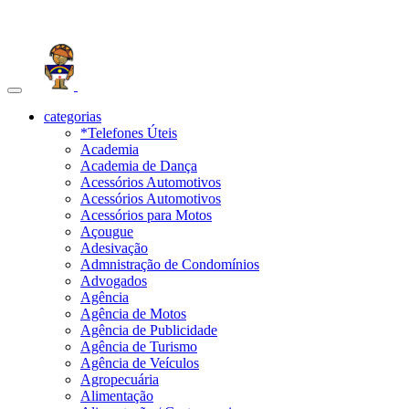
Toggle
navigation
categorias
*Telefones Úteis
Academia
Academia de Dança
Acessórios Automotivos
Acessórios Automotivos
Acessórios para Motos
Açougue
Adesivação
Admnistração de Condomínios
Advogados
Agência
Agência de Motos
Agência de Publicidade
Agência de Turismo
Agência de Veículos
Agropecuária
Alimentação