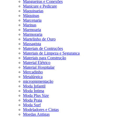
Mangueiras e Conexões
Manicure e Pedicure
Maquinarias
Máquinas
Marcenaria
Marinas
Marmoaria
Marmoraria
Martelinho de Ouro
Massagista
Materiais de Contruções
Materiais de Limpeza e Segurança
Materiais para Construção
Material Elétrico
Material Hospitalar
Mercadinho
Metalúrgica
micropigmentação
Moda Infantil
Moda Íntima
Moda Plus Size
Moda Praia
Moda Surf
Modeladores e Cintas
Moedas Antigas