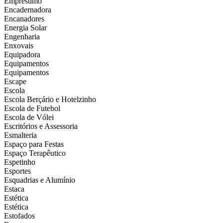
Empréstimo
Encadernadora
Encanadores
Energia Solar
Engenharia
Enxovais
Equipadora
Equipamentos
Equipamentos
Escape
Escola
Escola Berçário e Hotelzinho
Escola de Futebol
Escola de Vólei
Escritórios e Assessoria
Esmalteria
Espaço para Festas
Espaço Terapêutico
Espetinho
Esportes
Esquadrias e Alumínio
Estaca
Estética
Estética
Estofados