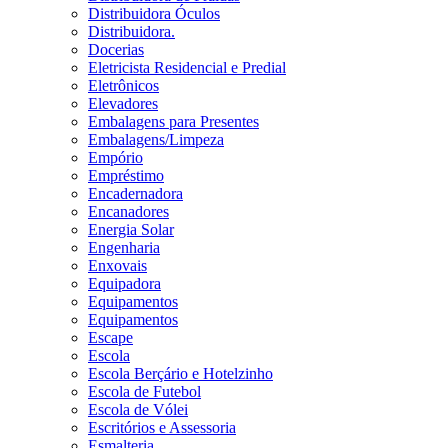
Distribuidora Óculos
Distribuidora.
Docerias
Eletricista Residencial e Predial
Eletrônicos
Elevadores
Embalagens para Presentes
Embalagens/Limpeza
Empório
Empréstimo
Encadernadora
Encanadores
Energia Solar
Engenharia
Enxovais
Equipadora
Equipamentos
Equipamentos
Escape
Escola
Escola Berçário e Hotelzinho
Escola de Futebol
Escola de Vólei
Escritórios e Assessoria
Esmalteria