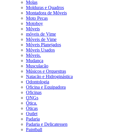
Molas
Molduras e Quadros
Montadora de Móveis
Moto Peças
Motoboy
Móveis
móveis de Vime
Móveis de Vime
Móveis Planejados
Móveis Usados
Móveis.
Mudança
Musculação
Músicos e Orquestras
Natação e Hidroginástica
Odontologia
Oficina e Equipadora
Oficinas
ONGs
Ótica.
Óticas
Outlet
Padaria
Padaria e Delicatessen
Paintball