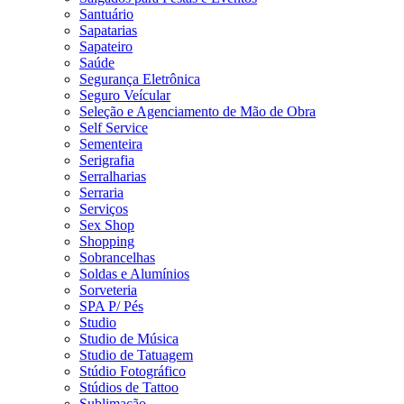
Santuário
Sapatarias
Sapateiro
Saúde
Segurança Eletrônica
Seguro Veícular
Seleção e Agenciamento de Mão de Obra
Self Service
Sementeira
Serigrafia
Serralharias
Serraria
Serviços
Sex Shop
Shopping
Sobrancelhas
Soldas e Alumínios
Sorveteria
SPA P/ Pés
Studio
Studio de Música
Studio de Tatuagem
Stúdio Fotográfico
Stúdios de Tattoo
Sublimação