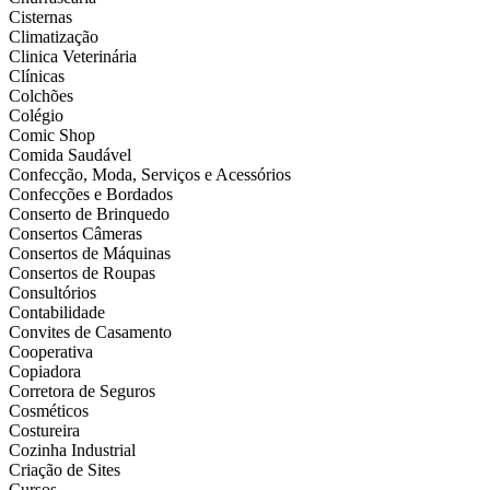
Cisternas
Climatização
Clinica Veterinária
Clínicas
Colchões
Colégio
Comic Shop
Comida Saudável
Confecção, Moda, Serviços e Acessórios
Confecções e Bordados
Conserto de Brinquedo
Consertos Câmeras
Consertos de Máquinas
Consertos de Roupas
Consultórios
Contabilidade
Convites de Casamento
Cooperativa
Copiadora
Corretora de Seguros
Cosméticos
Costureira
Cozinha Industrial
Criação de Sites
Cursos