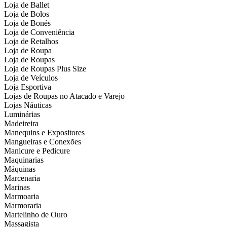
Loja de Ballet
Loja de Bolos
Loja de Bonés
Loja de Conveniência
Loja de Retalhos
Loja de Roupa
Loja de Roupas
Loja de Roupas Plus Size
Loja de Veículos
Loja Esportiva
Lojas de Roupas no Atacado e Varejo
Lojas Náuticas
Luminárias
Madeireira
Manequins e Expositores
Mangueiras e Conexões
Manicure e Pedicure
Maquinarias
Máquinas
Marcenaria
Marinas
Marmoaria
Marmoraria
Martelinho de Ouro
Massagista