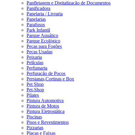
Panfletagem e Digitalização de Documentos
Panificadora
Papelaria / Livraria
Papelarias
Parafusos
Park Infantil
Parque Aquático
Parque Ecológico
Peças para Fogões
Peças Usadas
Peixaria
Películas
Perfumaria
Perfuração de Poços
Persianas,Cortinas e Box
Pet Shop
Pet-Shop
Pilates
Pintura Automotiva
Pintura de Motos
Pintura Eletrostática
Piscinas
Pisos e Revestimentos
Pizzarias
Placas e Faixas