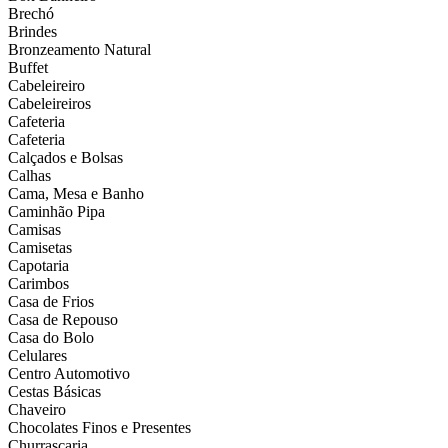
Brechó
Brindes
Bronzeamento Natural
Buffet
Cabeleireiro
Cabeleireiros
Cafeteria
Cafeteria
Calçados e Bolsas
Calhas
Cama, Mesa e Banho
Caminhão Pipa
Camisas
Camisetas
Capotaria
Carimbos
Casa de Frios
Casa de Repouso
Casa do Bolo
Celulares
Centro Automotivo
Cestas Básicas
Chaveiro
Chocolates Finos e Presentes
Churrascaria