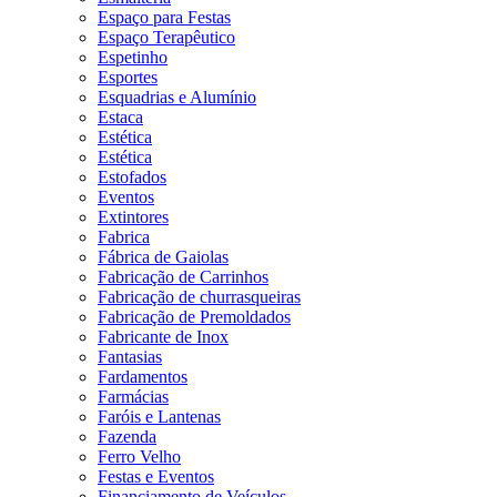
Espaço para Festas
Espaço Terapêutico
Espetinho
Esportes
Esquadrias e Alumínio
Estaca
Estética
Estética
Estofados
Eventos
Extintores
Fabrica
Fábrica de Gaiolas
Fabricação de Carrinhos
Fabricação de churrasqueiras
Fabricação de Premoldados
Fabricante de Inox
Fantasias
Fardamentos
Farmácias
Faróis e Lantenas
Fazenda
Ferro Velho
Festas e Eventos
Financiamento de Veículos