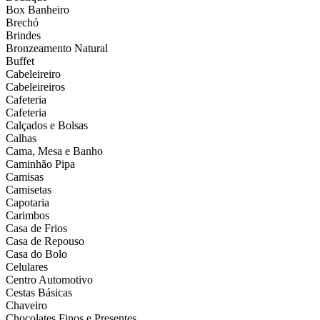
Box Banheiro
Brechó
Brindes
Bronzeamento Natural
Buffet
Cabeleireiro
Cabeleireiros
Cafeteria
Cafeteria
Calçados e Bolsas
Calhas
Cama, Mesa e Banho
Caminhão Pipa
Camisas
Camisetas
Capotaria
Carimbos
Casa de Frios
Casa de Repouso
Casa do Bolo
Celulares
Centro Automotivo
Cestas Básicas
Chaveiro
Chocolates Finos e Presentes