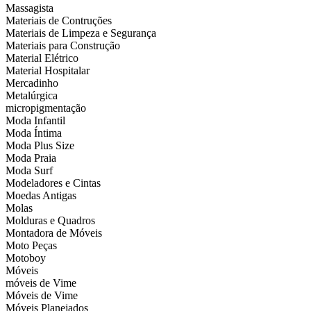
Massagista
Materiais de Contruções
Materiais de Limpeza e Segurança
Materiais para Construção
Material Elétrico
Material Hospitalar
Mercadinho
Metalúrgica
micropigmentação
Moda Infantil
Moda Íntima
Moda Plus Size
Moda Praia
Moda Surf
Modeladores e Cintas
Moedas Antigas
Molas
Molduras e Quadros
Montadora de Móveis
Moto Peças
Motoboy
Móveis
móveis de Vime
Móveis de Vime
Móveis Planejados