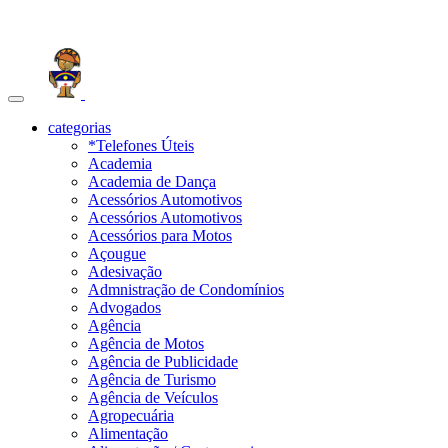
Toggle
navigation
categorias
*Telefones Úteis
Academia
Academia de Dança
Acessórios Automotivos
Acessórios Automotivos
Acessórios para Motos
Açougue
Adesivação
Admnistração de Condomínios
Advogados
Agência
Agência de Motos
Agência de Publicidade
Agência de Turismo
Agência de Veículos
Agropecuária
Alimentação