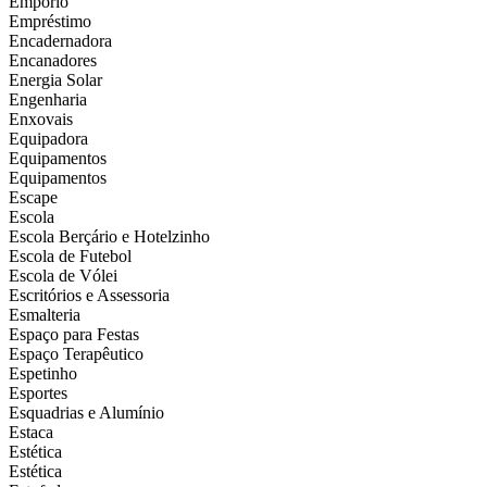
Empório
Empréstimo
Encadernadora
Encanadores
Energia Solar
Engenharia
Enxovais
Equipadora
Equipamentos
Equipamentos
Escape
Escola
Escola Berçário e Hotelzinho
Escola de Futebol
Escola de Vólei
Escritórios e Assessoria
Esmalteria
Espaço para Festas
Espaço Terapêutico
Espetinho
Esportes
Esquadrias e Alumínio
Estaca
Estética
Estética