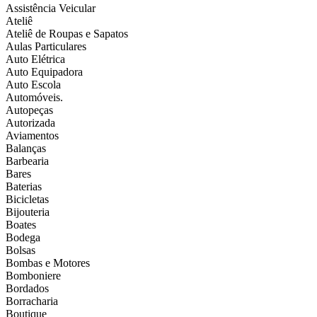
Assistência Veicular
Ateliê
Ateliê de Roupas e Sapatos
Aulas Particulares
Auto Elétrica
Auto Equipadora
Auto Escola
Automóveis.
Autopeças
Autorizada
Aviamentos
Balanças
Barbearia
Bares
Baterias
Bicicletas
Bijouteria
Boates
Bodega
Bolsas
Bombas e Motores
Bomboniere
Bordados
Borracharia
Boutique