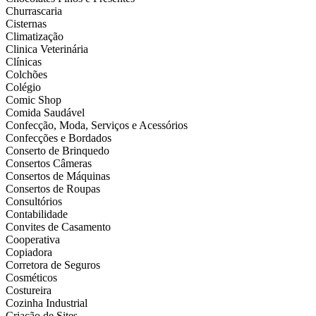
Churrascaria
Cisternas
Climatização
Clinica Veterinária
Clínicas
Colchões
Colégio
Comic Shop
Comida Saudável
Confecção, Moda, Serviços e Acessórios
Confecções e Bordados
Conserto de Brinquedo
Consertos Câmeras
Consertos de Máquinas
Consertos de Roupas
Consultórios
Contabilidade
Convites de Casamento
Cooperativa
Copiadora
Corretora de Seguros
Cosméticos
Costureira
Cozinha Industrial
Criação de Sites