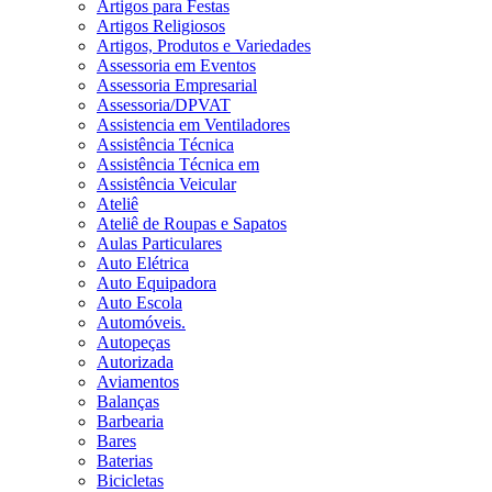
Artigos para Festas
Artigos Religiosos
Artigos, Produtos e Variedades
Assessoria em Eventos
Assessoria Empresarial
Assessoria/DPVAT
Assistencia em Ventiladores
Assistência Técnica
Assistência Técnica em
Assistência Veicular
Ateliê
Ateliê de Roupas e Sapatos
Aulas Particulares
Auto Elétrica
Auto Equipadora
Auto Escola
Automóveis.
Autopeças
Autorizada
Aviamentos
Balanças
Barbearia
Bares
Baterias
Bicicletas