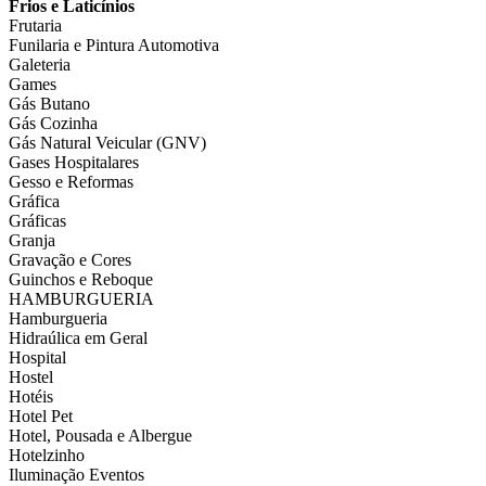
Frios e Laticínios
Frutaria
Funilaria e Pintura Automotiva
Galeteria
Games
Gás Butano
Gás Cozinha
Gás Natural Veicular (GNV)
Gases Hospitalares
Gesso e Reformas
Gráfica
Gráficas
Granja
Gravação e Cores
Guinchos e Reboque
HAMBURGUERIA
Hamburgueria
Hidraúlica em Geral
Hospital
Hostel
Hotéis
Hotel Pet
Hotel, Pousada e Albergue
Hotelzinho
Iluminação Eventos