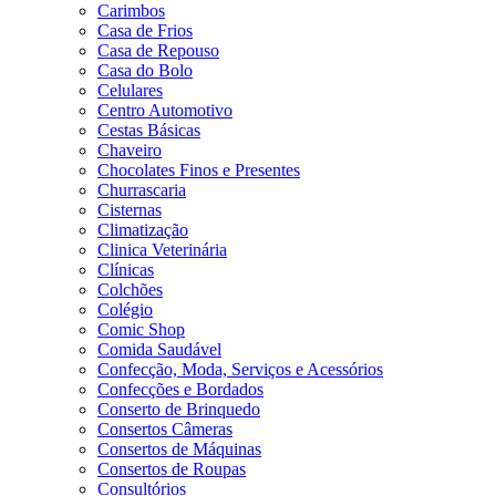
Carimbos
Casa de Frios
Casa de Repouso
Casa do Bolo
Celulares
Centro Automotivo
Cestas Básicas
Chaveiro
Chocolates Finos e Presentes
Churrascaria
Cisternas
Climatização
Clinica Veterinária
Clínicas
Colchões
Colégio
Comic Shop
Comida Saudável
Confecção, Moda, Serviços e Acessórios
Confecções e Bordados
Conserto de Brinquedo
Consertos Câmeras
Consertos de Máquinas
Consertos de Roupas
Consultórios