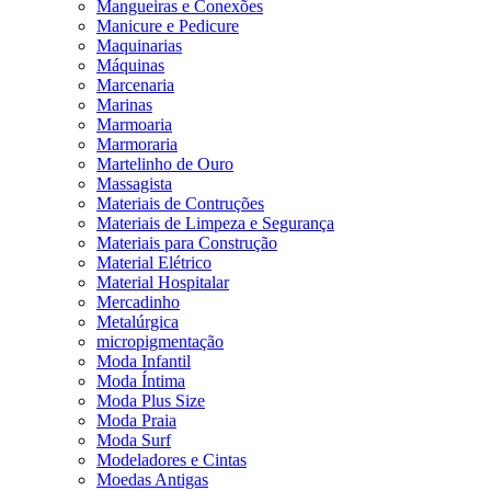
Mangueiras e Conexões
Manicure e Pedicure
Maquinarias
Máquinas
Marcenaria
Marinas
Marmoaria
Marmoraria
Martelinho de Ouro
Massagista
Materiais de Contruções
Materiais de Limpeza e Segurança
Materiais para Construção
Material Elétrico
Material Hospitalar
Mercadinho
Metalúrgica
micropigmentação
Moda Infantil
Moda Íntima
Moda Plus Size
Moda Praia
Moda Surf
Modeladores e Cintas
Moedas Antigas