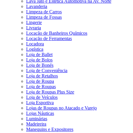
Lava Jato e Estética Automotiva na Av. Norte
Lavanderia
Limpeza de Carros
Limpeza de Fossas
Lingerie
Livraria
Locação de Banheiros Químicos
Locação de Ferramentas
Locadora
Logística
Loja de Ballet
Loja de Bolos
Loja de Bonés
Loja de Conveniência
Loja de Retalhos
Loja de Roupa
Loja de Roupas
Loja de Roupas Plus Size
Loja de Veículos
Loja Esportiva
Lojas de Roupas no Atacado e Varejo
Lojas Náuticas
Luminárias
Madeireira
Manequins e Expositores