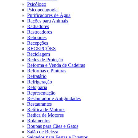
Psicólogo
Psicopedagogia
Purificadores de Água
Rações para Animais
Radiadores
Rastreadores
Reboques
Recepções
RECEPÇÕES
Reciclagem
Redes de Proteção
Reforma e Venda de Cadeiras
Reformas e Pinturas
Refratário
Refrigeração
Relojoaria
Representação
Restaurador e Antiguidades
Restaurantes
Retífica de Motores
Retíica de Motores
Rolamentos
Roupas para Cães e Gatos
Salão de Beleza
Salgados para Festas e Eventos