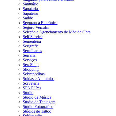
Santuário
Sapatarias
Sapateiro
Saúde
Segurança Eletrônica
Seguro Veícular
Seleção e Agenciamento de Mão de Obra
Self Service
Sementeira
Serigrafia
Serralharias
Serraria
Serviços
Sex Shop
Shopping
Sobrancelhas
Soldas e Alumínios
Sorveteria
SPA P/ Pés
Studio
Studio de Música
Studio de Tatuagem
Stúdio Fotográfico
Stúdios de Tattoo
Sublimação