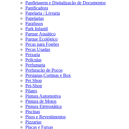
Panfletagem e Digitalização de Documentos
Panificadora
Papelaria / Livraria
Papelarias
Parafusos
Park Infantil
Parque Aquático
Parque Ecológico
Peças para Fogões
Peças Usadas
Peixaria
Películas
Perfumaria
Perfuração de Poços
Persianas,Cortinas e Box
Pet Shop
Pet-Shop
Pilates
Pintura Automotiva
Pintura de Motos
Pintura Eletrostática
Piscinas
Pisos e Revestimentos
Pizzarias
Placas e Faixas