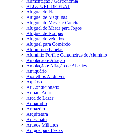
Alimentação / Gastronomia
ALUGUEL DE FLAT
Aluguel de Flat
Aluguel de Máquinas
Aluguel de Mesas e Cadeiras
Aluguel de Mesas para Jogos
Aluguel de Roupas
Aluguel de veículos
Aluguel para Comércio
Alumínio e Panelas
Alumínio,Perfil e Cantoneiras de Alumínio
Amolação e Afiação
Amolação e Afiação de Alicates
Antiquário
Aparelhos Auditivos
Aquário
Ar Condicionado
Ar para Auto
Área de Lazer
Armarinho
Armazém
Arquitetura
Artesanato
Artigos Militares
Artigos para Festas