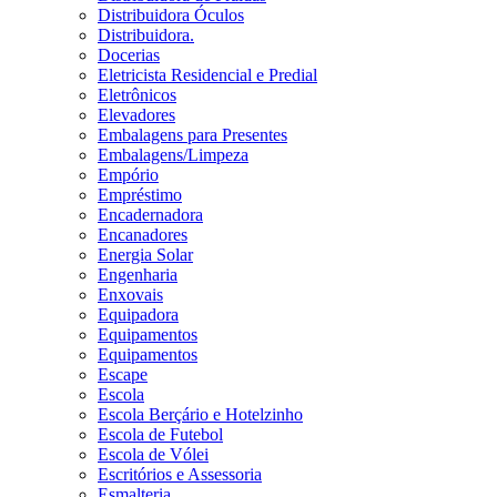
Distribuidora Óculos
Distribuidora.
Docerias
Eletricista Residencial e Predial
Eletrônicos
Elevadores
Embalagens para Presentes
Embalagens/Limpeza
Empório
Empréstimo
Encadernadora
Encanadores
Energia Solar
Engenharia
Enxovais
Equipadora
Equipamentos
Equipamentos
Escape
Escola
Escola Berçário e Hotelzinho
Escola de Futebol
Escola de Vólei
Escritórios e Assessoria
Esmalteria