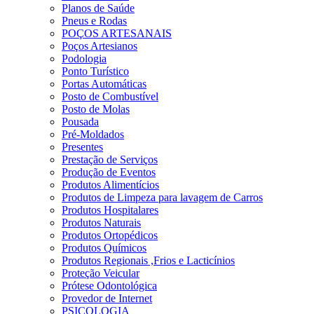
Planos de Saúde
Pneus e Rodas
POÇOS ARTESANAIS
Poços Artesianos
Podologia
Ponto Turístico
Portas Automáticas
Posto de Combustível
Posto de Molas
Pousada
Pré-Moldados
Presentes
Prestação de Serviços
Produção de Eventos
Produtos Alimentícios
Produtos de Limpeza para lavagem de Carros
Produtos Hospitalares
Produtos Naturais
Produtos Ortopédicos
Produtos Químicos
Produtos Regionais ,Frios e Lacticínios
Proteção Veicular
Prótese Odontológica
Provedor de Internet
PSICOLOGIA