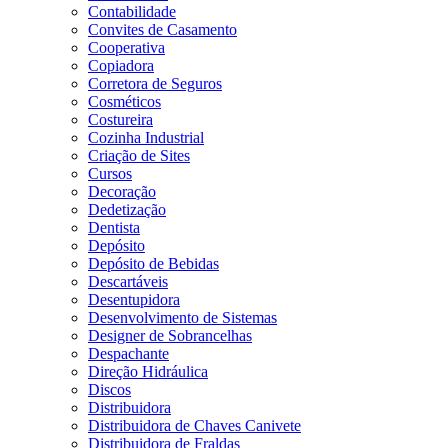
Contabilidade
Convites de Casamento
Cooperativa
Copiadora
Corretora de Seguros
Cosméticos
Costureira
Cozinha Industrial
Criação de Sites
Cursos
Decoração
Dedetização
Dentista
Depósito
Depósito de Bebidas
Descartáveis
Desentupidora
Desenvolvimento de Sistemas
Designer de Sobrancelhas
Despachante
Direção Hidráulica
Discos
Distribuidora
Distribuidora de Chaves Canivete
Distribuidora de Fraldas