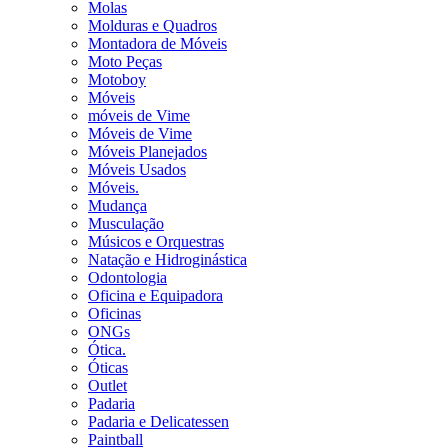
Molas
Molduras e Quadros
Montadora de Móveis
Moto Peças
Motoboy
Móveis
móveis de Vime
Móveis de Vime
Móveis Planejados
Móveis Usados
Móveis.
Mudança
Musculação
Músicos e Orquestras
Natação e Hidroginástica
Odontologia
Oficina e Equipadora
Oficinas
ONGs
Ótica.
Óticas
Outlet
Padaria
Padaria e Delicatessen
Paintball