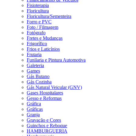
Fisioterapia
Floricultura
Floricultura/Sementeira
Forro e PVC
Foto / Filmagem
Fotógrafo
Fretes e Mudanças
Frigorífico
Frios e Laticínios
Frutaria
Funilaria e Pintura Automotiva
Galeteria
Games
Gás Butano
Gás Cozinha
Gás Natural Veicular (GNV)
Gases Hospitalares
Gesso e Reformas
Gráfica
Gráficas
Granja
Gravação e Cores
Guinchos e Reboque
HAMBURGUERIA