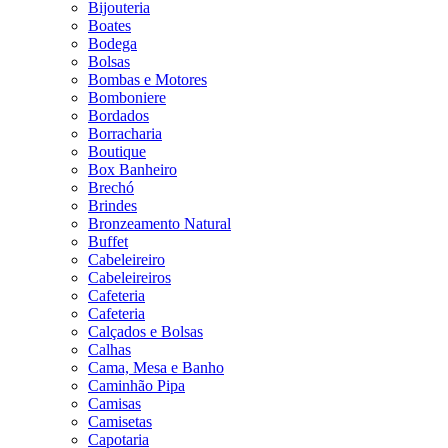
Bijouteria
Boates
Bodega
Bolsas
Bombas e Motores
Bomboniere
Bordados
Borracharia
Boutique
Box Banheiro
Brechó
Brindes
Bronzeamento Natural
Buffet
Cabeleireiro
Cabeleireiros
Cafeteria
Cafeteria
Calçados e Bolsas
Calhas
Cama, Mesa e Banho
Caminhão Pipa
Camisas
Camisetas
Capotaria