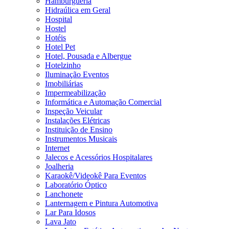
Hamburgueria
Hidraúlica em Geral
Hospital
Hostel
Hotéis
Hotel Pet
Hotel, Pousada e Albergue
Hotelzinho
Iluminação Eventos
Imobiliárias
Impermeabilização
Informática e Automação Comercial
Inspeção Veicular
Instalações Elétricas
Instituição de Ensino
Instrumentos Musicais
Internet
Jalecos e Acessórios Hospitalares
Joalheria
Karaokê/Videokê Para Eventos
Laboratório Óptico
Lanchonete
Lanternagem e Pintura Automotiva
Lar Para Idosos
Lava Jato