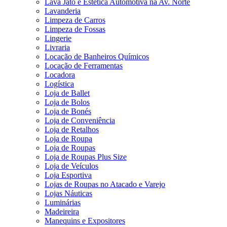
Lava Jato e Estética Automotiva na Av. Norte
Lavanderia
Limpeza de Carros
Limpeza de Fossas
Lingerie
Livraria
Locação de Banheiros Químicos
Locação de Ferramentas
Locadora
Logística
Loja de Ballet
Loja de Bolos
Loja de Bonés
Loja de Conveniência
Loja de Retalhos
Loja de Roupa
Loja de Roupas
Loja de Roupas Plus Size
Loja de Veículos
Loja Esportiva
Lojas de Roupas no Atacado e Varejo
Lojas Náuticas
Luminárias
Madeireira
Manequins e Expositores