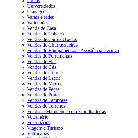
Unhas
Universidades
Usinagens
Varais e redes
Variedades
Venda de Casa
Vendas de Cabelos
Vendas de Carros Usados
Vendas de Churrasqueiras
Vendas de Equipamentos e Assistência Técnica
Vendas de Ferramentas
Vendas de Flat
Vendas de Gás
Vendas de Granito
Vendas de Laços
Vendas de Motos
Vendas de Peças
Vendas de Portas
Vendas de Tambores
Vendas de Terrenos
Vendas e Manutenção em Empilhadeiras
Veterinário
Veterinários
Viagem e Turismo
Vidraçarias