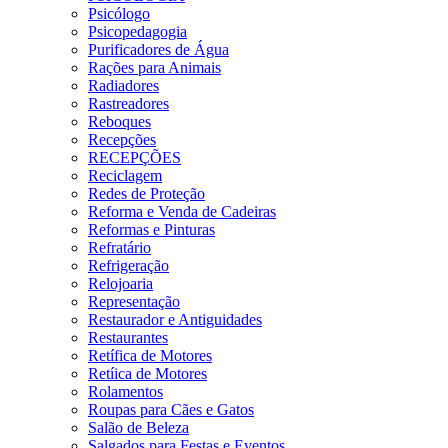
Psicólogo
Psicopedagogia
Purificadores de Água
Rações para Animais
Radiadores
Rastreadores
Reboques
Recepções
RECEPÇÕES
Reciclagem
Redes de Proteção
Reforma e Venda de Cadeiras
Reformas e Pinturas
Refratário
Refrigeração
Relojoaria
Representação
Restaurador e Antiguidades
Restaurantes
Retífica de Motores
Retíica de Motores
Rolamentos
Roupas para Cães e Gatos
Salão de Beleza
Salgados para Festas e Eventos