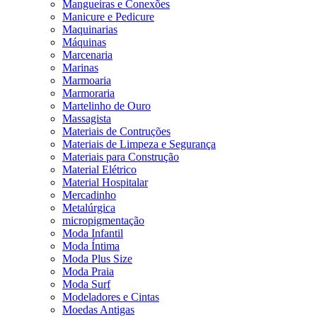
Mangueiras e Conexões
Manicure e Pedicure
Maquinarias
Máquinas
Marcenaria
Marinas
Marmoaria
Marmoraria
Martelinho de Ouro
Massagista
Materiais de Contruções
Materiais de Limpeza e Segurança
Materiais para Construção
Material Elétrico
Material Hospitalar
Mercadinho
Metalúrgica
micropigmentação
Moda Infantil
Moda Íntima
Moda Plus Size
Moda Praia
Moda Surf
Modeladores e Cintas
Moedas Antigas