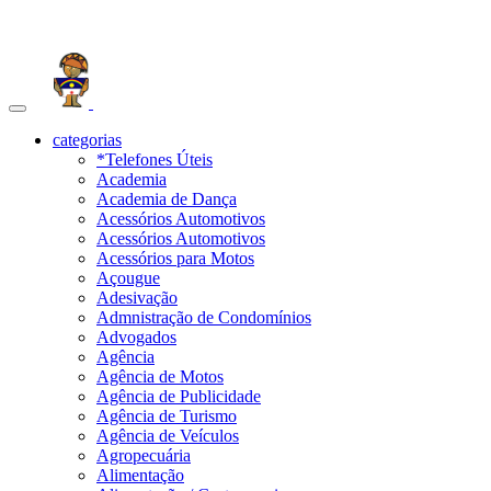
Toggle
navigation
categorias
*Telefones Úteis
Academia
Academia de Dança
Acessórios Automotivos
Acessórios Automotivos
Acessórios para Motos
Açougue
Adesivação
Admnistração de Condomínios
Advogados
Agência
Agência de Motos
Agência de Publicidade
Agência de Turismo
Agência de Veículos
Agropecuária
Alimentação