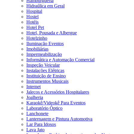
Hamburgueria
Hidraúlica em Geral
Hospital
Hostel
Hotéis
Hotel Pet
Hotel, Pousada e Albergue
Hotelzinho
Iluminação Eventos
Imobiliárias
Impermeabilização
Informática e Automação Comercial
Inspeção Veicular
Instalações Elétricas
Instituição de Ensino
Instrumentos Musicais
Internet
Jalecos e Acessórios Hospitalares
Joalheria
Karaokê/Videokê Para Eventos
Laboratório Óptico
Lanchonete
Lanternagem e Pintura Automotiva
Lar Para Idosos
Lava Jato