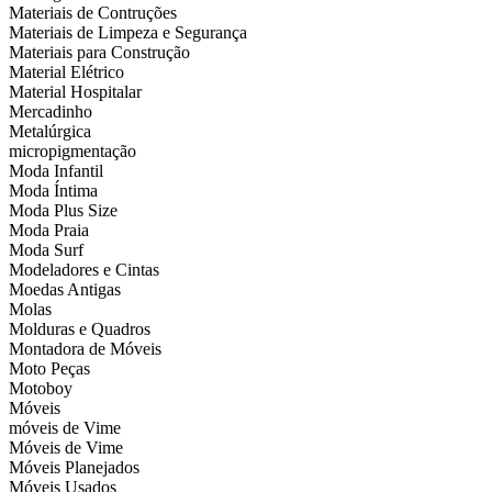
Materiais de Contruções
Materiais de Limpeza e Segurança
Materiais para Construção
Material Elétrico
Material Hospitalar
Mercadinho
Metalúrgica
micropigmentação
Moda Infantil
Moda Íntima
Moda Plus Size
Moda Praia
Moda Surf
Modeladores e Cintas
Moedas Antigas
Molas
Molduras e Quadros
Montadora de Móveis
Moto Peças
Motoboy
Móveis
móveis de Vime
Móveis de Vime
Móveis Planejados
Móveis Usados