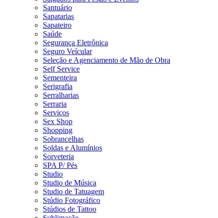
Santuário
Sapatarias
Sapateiro
Saúde
Segurança Eletrônica
Seguro Veícular
Seleção e Agenciamento de Mão de Obra
Self Service
Sementeira
Serigrafia
Serralharias
Serraria
Serviços
Sex Shop
Shopping
Sobrancelhas
Soldas e Alumínios
Sorveteria
SPA P/ Pés
Studio
Studio de Música
Studio de Tatuagem
Stúdio Fotográfico
Stúdios de Tattoo
Sublimação