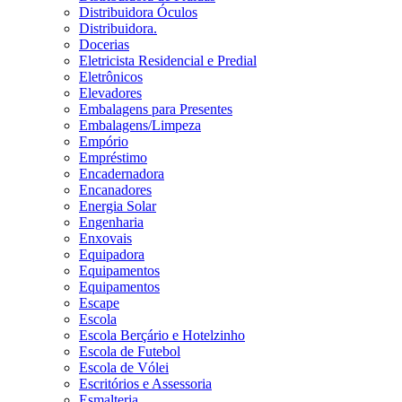
Distribuidora Óculos
Distribuidora.
Docerias
Eletricista Residencial e Predial
Eletrônicos
Elevadores
Embalagens para Presentes
Embalagens/Limpeza
Empório
Empréstimo
Encadernadora
Encanadores
Energia Solar
Engenharia
Enxovais
Equipadora
Equipamentos
Equipamentos
Escape
Escola
Escola Berçário e Hotelzinho
Escola de Futebol
Escola de Vólei
Escritórios e Assessoria
Esmalteria