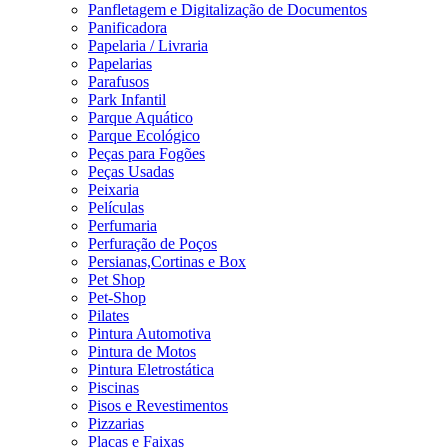
Panfletagem e Digitalização de Documentos
Panificadora
Papelaria / Livraria
Papelarias
Parafusos
Park Infantil
Parque Aquático
Parque Ecológico
Peças para Fogões
Peças Usadas
Peixaria
Películas
Perfumaria
Perfuração de Poços
Persianas,Cortinas e Box
Pet Shop
Pet-Shop
Pilates
Pintura Automotiva
Pintura de Motos
Pintura Eletrostática
Piscinas
Pisos e Revestimentos
Pizzarias
Placas e Faixas