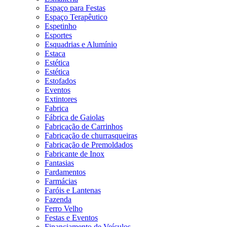
Espaço para Festas
Espaço Terapêutico
Espetinho
Esportes
Esquadrias e Alumínio
Estaca
Estética
Estética
Estofados
Eventos
Extintores
Fabrica
Fábrica de Gaiolas
Fabricação de Carrinhos
Fabricação de churrasqueiras
Fabricação de Premoldados
Fabricante de Inox
Fantasias
Fardamentos
Farmácias
Faróis e Lantenas
Fazenda
Ferro Velho
Festas e Eventos
Financiamento de Veículos