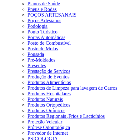
Planos de Saúde
Pneus e Rodas
POÇOS ARTESANAIS
Poços Artesianos
Podologia
Ponto Turístico
Portas Automáticas
Posto de Combustível
Posto de Molas
Pousada
Pré-Moldados
Presentes
Prestação de Serviços
Produção de Eventos
Produtos Alimentícios
Produtos de Limpeza para lavagem de Carros
Produtos Hospitalares
Produtos Naturais
Produtos Ortopédicos
Produtos Químicos
Produtos Regionais ,Frios e Lacticínios
Proteção Veicular
Prótese Odontológica
Provedor de Internet
PSICOLOGIA