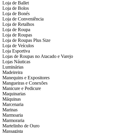
Loja de Ballet
Loja de Bolos
Loja de Bonés
Loja de Conveniência
Loja de Retalhos
Loja de Roupa
Loja de Roupas
Loja de Roupas Plus Size
Loja de Veículos
Loja Esportiva
Lojas de Roupas no Atacado e Varejo
Lojas Náuticas
Luminárias
Madeireira
Manequins e Expositores
Mangueiras e Conexões
Manicure e Pedicure
Maquinarias
Máquinas
Marcenaria
Marinas
Marmoaria
Marmoraria
Martelinho de Ouro
Massagista