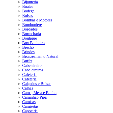
Bijouteria
Boates
Bodega
Bolsas
Bombas e Motores
Bomboniere
Bordados
Borracharia
Boutique
Box Banheiro
Brechó
Brindes
Bronzeamento Natural
Buffet
Cabeleireiro
Cabeleireiros
Cafeteria
Cafeteria
Calçados e Bolsas
Calhas
Cama, Mesa e Banho
Caminhão Pipa
Camisas
Camisetas
Capotaria