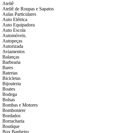
Ateliê
Ateliê de Roupas e Sapatos
Aulas Particulares
Auto Elétrica
Auto Equipadora
Auto Escola
Automóveis.
Autopeças
Autorizada
Aviamentos
Balanças
Barbearia
Bares
Baterias
Bicicletas
Bijouteria
Boates
Bodega
Bolsas
Bombas e Motores
Bomboniere
Bordados
Borracharia
Boutique
Box Banheiro