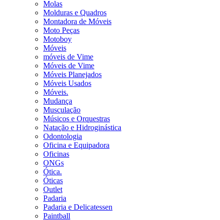
Molas
Molduras e Quadros
Montadora de Móveis
Moto Peças
Motoboy
Móveis
móveis de Vime
Móveis de Vime
Móveis Planejados
Móveis Usados
Móveis.
Mudança
Musculação
Músicos e Orquestras
Natação e Hidroginástica
Odontologia
Oficina e Equipadora
Oficinas
ONGs
Ótica.
Óticas
Outlet
Padaria
Padaria e Delicatessen
Paintball