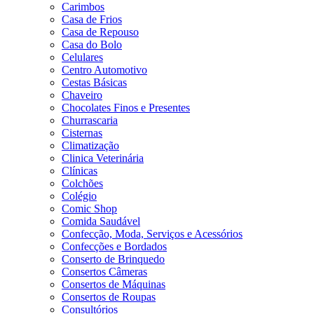
Carimbos
Casa de Frios
Casa de Repouso
Casa do Bolo
Celulares
Centro Automotivo
Cestas Básicas
Chaveiro
Chocolates Finos e Presentes
Churrascaria
Cisternas
Climatização
Clinica Veterinária
Clínicas
Colchões
Colégio
Comic Shop
Comida Saudável
Confecção, Moda, Serviços e Acessórios
Confecções e Bordados
Conserto de Brinquedo
Consertos Câmeras
Consertos de Máquinas
Consertos de Roupas
Consultórios