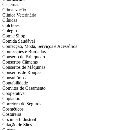
Cisternas
Climatização
Clinica Veterinária
Clínicas
Colchões
Colégio
Comic Shop
Comida Saudável
Confecção, Moda, Serviços e Acessórios
Confecções e Bordados
Conserto de Brinquedo
Consertos Câmeras
Consertos de Máquinas
Consertos de Roupas
Consultórios
Contabilidade
Convites de Casamento
Cooperativa
Copiadora
Corretora de Seguros
Cosméticos
Costureira
Cozinha Industrial
Criação de Sites
Cursos