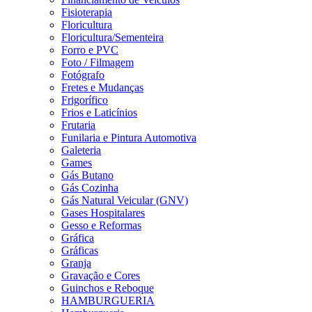
Fisioterapia
Floricultura
Floricultura/Sementeira
Forro e PVC
Foto / Filmagem
Fotógrafo
Fretes e Mudanças
Frigorífico
Frios e Laticínios
Frutaria
Funilaria e Pintura Automotiva
Galeteria
Games
Gás Butano
Gás Cozinha
Gás Natural Veicular (GNV)
Gases Hospitalares
Gesso e Reformas
Gráfica
Gráficas
Granja
Gravação e Cores
Guinchos e Reboque
HAMBURGUERIA