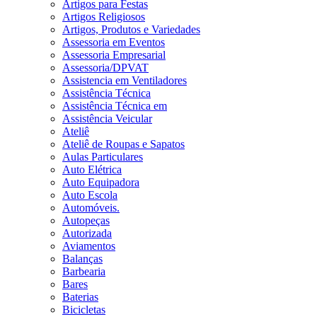
Artigos para Festas
Artigos Religiosos
Artigos, Produtos e Variedades
Assessoria em Eventos
Assessoria Empresarial
Assessoria/DPVAT
Assistencia em Ventiladores
Assistência Técnica
Assistência Técnica em
Assistência Veicular
Ateliê
Ateliê de Roupas e Sapatos
Aulas Particulares
Auto Elétrica
Auto Equipadora
Auto Escola
Automóveis.
Autopeças
Autorizada
Aviamentos
Balanças
Barbearia
Bares
Baterias
Bicicletas