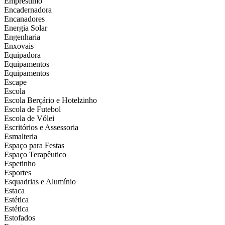
Empréstimo
Encadernadora
Encanadores
Energia Solar
Engenharia
Enxovais
Equipadora
Equipamentos
Equipamentos
Escape
Escola
Escola Berçário e Hotelzinho
Escola de Futebol
Escola de Vólei
Escritórios e Assessoria
Esmalteria
Espaço para Festas
Espaço Terapêutico
Espetinho
Esportes
Esquadrias e Alumínio
Estaca
Estética
Estética
Estofados