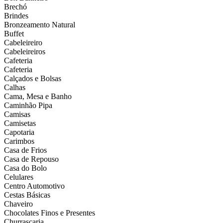
Brechó
Brindes
Bronzeamento Natural
Buffet
Cabeleireiro
Cabeleireiros
Cafeteria
Cafeteria
Calçados e Bolsas
Calhas
Cama, Mesa e Banho
Caminhão Pipa
Camisas
Camisetas
Capotaria
Carimbos
Casa de Frios
Casa de Repouso
Casa do Bolo
Celulares
Centro Automotivo
Cestas Básicas
Chaveiro
Chocolates Finos e Presentes
Churrascaria