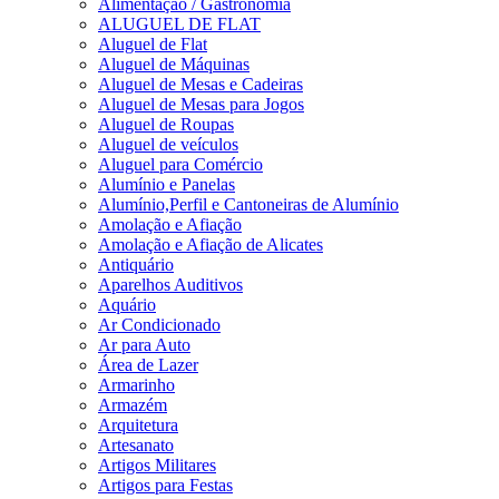
Alimentação / Gastronomia
ALUGUEL DE FLAT
Aluguel de Flat
Aluguel de Máquinas
Aluguel de Mesas e Cadeiras
Aluguel de Mesas para Jogos
Aluguel de Roupas
Aluguel de veículos
Aluguel para Comércio
Alumínio e Panelas
Alumínio,Perfil e Cantoneiras de Alumínio
Amolação e Afiação
Amolação e Afiação de Alicates
Antiquário
Aparelhos Auditivos
Aquário
Ar Condicionado
Ar para Auto
Área de Lazer
Armarinho
Armazém
Arquitetura
Artesanato
Artigos Militares
Artigos para Festas