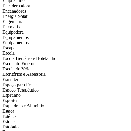
Empréstimo
Encadernadora
Encanadores
Energia Solar
Engenharia
Enxovais
Equipadora
Equipamentos
Equipamentos
Escape
Escola
Escola Berçário e Hotelzinho
Escola de Futebol
Escola de Vólei
Escritórios e Assessoria
Esmalteria
Espaço para Festas
Espaço Terapêutico
Espetinho
Esportes
Esquadrias e Alumínio
Estaca
Estética
Estética
Estofados