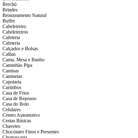
Brechó
Brindes
Bronzeamento Natural
Buffet
Cabeleireiro
Cabeleireiros
Cafeteria
Cafeteria
Calçados e Bolsas
Calhas
Cama, Mesa e Banho
Caminhão Pipa
Camisas
Camisetas
Capotaria
Carimbos
Casa de Frios
Casa de Repouso
Casa do Bolo
Celulares
Centro Automotivo
Cestas Básicas
Chaveiro
Chocolates Finos e Presentes
Churrascaria