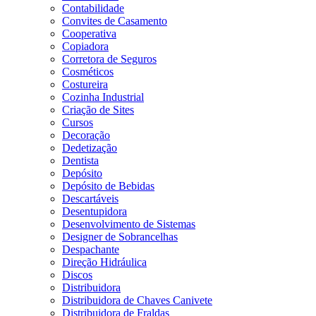
Contabilidade
Convites de Casamento
Cooperativa
Copiadora
Corretora de Seguros
Cosméticos
Costureira
Cozinha Industrial
Criação de Sites
Cursos
Decoração
Dedetização
Dentista
Depósito
Depósito de Bebidas
Descartáveis
Desentupidora
Desenvolvimento de Sistemas
Designer de Sobrancelhas
Despachante
Direção Hidráulica
Discos
Distribuidora
Distribuidora de Chaves Canivete
Distribuidora de Fraldas