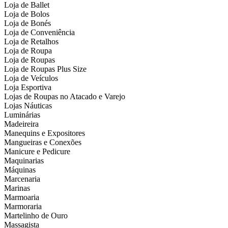
Loja de Ballet
Loja de Bolos
Loja de Bonés
Loja de Conveniência
Loja de Retalhos
Loja de Roupa
Loja de Roupas
Loja de Roupas Plus Size
Loja de Veículos
Loja Esportiva
Lojas de Roupas no Atacado e Varejo
Lojas Náuticas
Luminárias
Madeireira
Manequins e Expositores
Mangueiras e Conexões
Manicure e Pedicure
Maquinarias
Máquinas
Marcenaria
Marinas
Marmoaria
Marmoraria
Martelinho de Ouro
Massagista