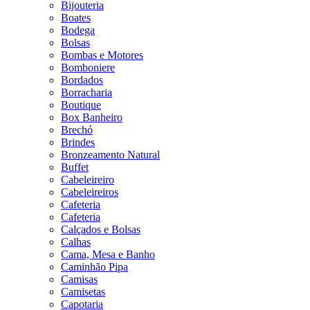
Bijouteria
Boates
Bodega
Bolsas
Bombas e Motores
Bomboniere
Bordados
Borracharia
Boutique
Box Banheiro
Brechó
Brindes
Bronzeamento Natural
Buffet
Cabeleireiro
Cabeleireiros
Cafeteria
Cafeteria
Calçados e Bolsas
Calhas
Cama, Mesa e Banho
Caminhão Pipa
Camisas
Camisetas
Capotaria