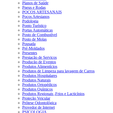
Planos de Saúde
Pneus e Rodas
POÇOS ARTESANAIS
Poços Artesianos
Podologia
Ponto Turístico
Portas Automáticas
Posto de Combustível
Posto de Molas
Pousada
Pré-Moldados
Presentes
Prestação de Serviços
Produção de Eventos
Produtos Alimentícios
Produtos de Limpeza para lavagem de Carros
Produtos Hospitalares
Produtos Naturais
Produtos Ortopédicos
Produtos Químicos
Produtos Regionais ,Frios e Lacticínios
Proteção Veicular
Prótese Odontológica
Provedor de Internet
PSICOLOGIA