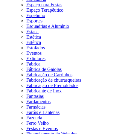
Espaço para Festas
Espaço Terapêutico
Espetinho
Esportes
Esquadrias e Alumínio
Estaca
Estética
Estética
Estofados
Eventos
Extintores
Fabrica
Fábrica de Gaiolas
Fabricação de Carrinhos
Fabricação de churrasqueiras
Fabricação de Premoldados
Fabricante de Inox
Fantasias
Fardamentos
Farmácias
Faróis e Lantenas
Fazenda
Ferro Velho
Festas e Eventos
Financiamento de Veículos