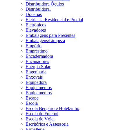
Distribuidora Óculos
Distribuidora.
Docerias
Eletricista Residencial e Predial
Eletrônicos
Elevadores
Embalagens para Presentes
Embalagens/Limpeza
Empório
Empréstimo
Encadernadora
Encanadores
Energia Solar
Engenharia
Enxovais
Equipadora
Equipamentos
Equipamentos
Escape
Escola
Escola Berçário e Hotelzinho
Escola de Futebol
Escola de Vólei
Escritórios e Assessoria
Esmalteria