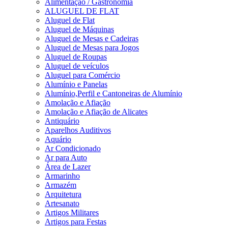
Alimentação / Gastronomia
ALUGUEL DE FLAT
Aluguel de Flat
Aluguel de Máquinas
Aluguel de Mesas e Cadeiras
Aluguel de Mesas para Jogos
Aluguel de Roupas
Aluguel de veículos
Aluguel para Comércio
Alumínio e Panelas
Alumínio,Perfil e Cantoneiras de Alumínio
Amolação e Afiação
Amolação e Afiação de Alicates
Antiquário
Aparelhos Auditivos
Aquário
Ar Condicionado
Ar para Auto
Área de Lazer
Armarinho
Armazém
Arquitetura
Artesanato
Artigos Militares
Artigos para Festas