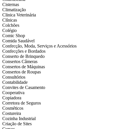
Cisternas
Climatização
Clinica Veterinária
Clínicas
Colchões
Colégio
Comic Shop
Comida Saudável
Confecção, Moda, Serviços e Acessórios
Confecções e Bordados
Conserto de Brinquedo
Consertos Câmeras
Consertos de Máquinas
Consertos de Roupas
Consultórios
Contabilidade
Convites de Casamento
Cooperativa
Copiadora
Corretora de Seguros
Cosméticos
Costureira
Cozinha Industrial
Criação de Sites
Cursos