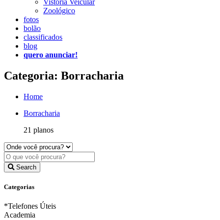
Vistoria Veicular
Zoológico
fotos
bolão
classificados
blog
quero anunciar!
Categoria: Borracharia
Home
Borracharia
21 planos
Search
Categorias
*Telefones Úteis
Academia