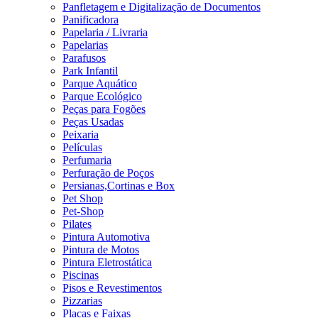
Panfletagem e Digitalização de Documentos
Panificadora
Papelaria / Livraria
Papelarias
Parafusos
Park Infantil
Parque Aquático
Parque Ecológico
Peças para Fogões
Peças Usadas
Peixaria
Películas
Perfumaria
Perfuração de Poços
Persianas,Cortinas e Box
Pet Shop
Pet-Shop
Pilates
Pintura Automotiva
Pintura de Motos
Pintura Eletrostática
Piscinas
Pisos e Revestimentos
Pizzarias
Placas e Faixas