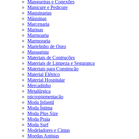
Mangueiras e Conexões
Manicure e Pedicure
Maquinarias
Máquinas
Marcenaria
Marinas
Marmoaria
Marmoraria
Martelinho de Ouro
Massagista
Materiais de Contruções
Materiais de Limpeza e Segurança
Materiais para Construção
Material Elétrico
Material Hospitalar
Mercadinho
Metalúrgica
micropigmentação
Moda Infantil
Moda Íntima
Moda Plus Size
Moda Praia
Moda Surf
Modeladores e Cintas
Moedas Antigas