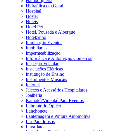
Hamburgueria
Hidraúlica em Geral
Hospital
Hostel
Hotéis
Hotel Pet
Hotel, Pousada e Albergue
Hotelzinho
Iluminação Eventos
Imobiliárias
Impermeabilização
Informática e Automação Comercial
Inspeção Veicular
Instalações Elétricas
Instituição de Ensino
Instrumentos Musicais
Internet
Jalecos e Acessórios Hospitalares
Joalheria
Karaokê/Videokê Para Eventos
Laboratório Óptico
Lanchonete
Lanternagem e Pintura Automotiva
Lar Para Idosos
Lava Jato