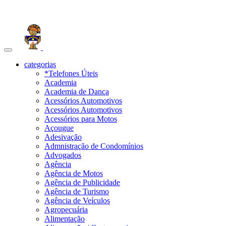
Toggle
navigation
categorias
*Telefones Úteis
Academia
Academia de Dança
Acessórios Automotivos
Acessórios Automotivos
Acessórios para Motos
Açougue
Adesivação
Admnistração de Condomínios
Advogados
Agência
Agência de Motos
Agência de Publicidade
Agência de Turismo
Agência de Veículos
Agropecuária
Alimentação