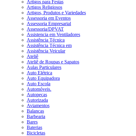
Artigos para Festas
Artigos Religiosos
Artigos, Produtos e Variedades
Assessoria em Eventos
Assessoria Empresarial
Assessoria/DPVAT
Assistencia em Ventiladores
Assistência Técnica
Assistência Técnica em
Assistência Veicular
Ateliê
Ateliê de Roupas e Sapatos
Aulas Particulares
Auto Elétrica
Auto Equipadora
Auto Escola
Automóveis.
Autopeças
Autorizada
Aviamentos
Balanças
Barbearia
Bares
Baterias
Bicicletas