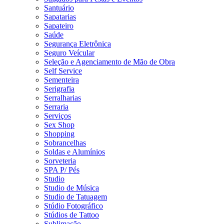
Santuário
Sapatarias
Sapateiro
Saúde
Segurança Eletrônica
Seguro Veícular
Seleção e Agenciamento de Mão de Obra
Self Service
Sementeira
Serigrafia
Serralharias
Serraria
Serviços
Sex Shop
Shopping
Sobrancelhas
Soldas e Alumínios
Sorveteria
SPA P/ Pés
Studio
Studio de Música
Studio de Tatuagem
Stúdio Fotográfico
Stúdios de Tattoo
Sublimação