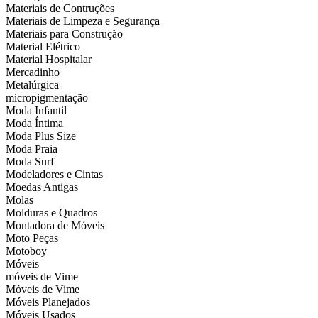
Materiais de Contruções
Materiais de Limpeza e Segurança
Materiais para Construção
Material Elétrico
Material Hospitalar
Mercadinho
Metalúrgica
micropigmentação
Moda Infantil
Moda Íntima
Moda Plus Size
Moda Praia
Moda Surf
Modeladores e Cintas
Moedas Antigas
Molas
Molduras e Quadros
Montadora de Móveis
Moto Peças
Motoboy
Móveis
móveis de Vime
Móveis de Vime
Móveis Planejados
Móveis Usados