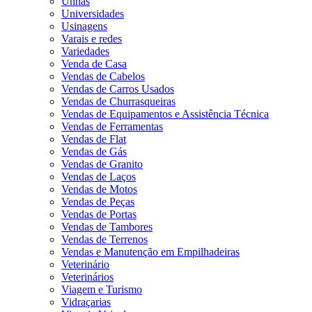
Unhas
Universidades
Usinagens
Varais e redes
Variedades
Venda de Casa
Vendas de Cabelos
Vendas de Carros Usados
Vendas de Churrasqueiras
Vendas de Equipamentos e Assistência Técnica
Vendas de Ferramentas
Vendas de Flat
Vendas de Gás
Vendas de Granito
Vendas de Laços
Vendas de Motos
Vendas de Peças
Vendas de Portas
Vendas de Tambores
Vendas de Terrenos
Vendas e Manutenção em Empilhadeiras
Veterinário
Veterinários
Viagem e Turismo
Vidraçarias