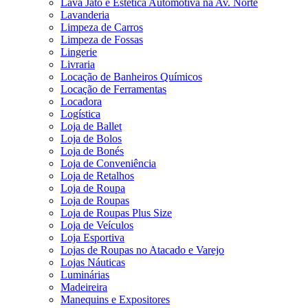
Lava Jato e Estética Automotiva na Av. Norte
Lavanderia
Limpeza de Carros
Limpeza de Fossas
Lingerie
Livraria
Locação de Banheiros Químicos
Locação de Ferramentas
Locadora
Logística
Loja de Ballet
Loja de Bolos
Loja de Bonés
Loja de Conveniência
Loja de Retalhos
Loja de Roupa
Loja de Roupas
Loja de Roupas Plus Size
Loja de Veículos
Loja Esportiva
Lojas de Roupas no Atacado e Varejo
Lojas Náuticas
Luminárias
Madeireira
Manequins e Expositores