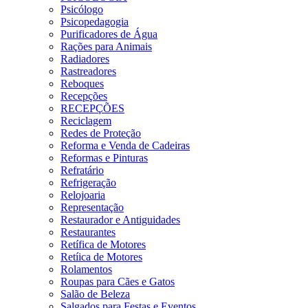
Psicólogo
Psicopedagogia
Purificadores de Água
Rações para Animais
Radiadores
Rastreadores
Reboques
Recepções
RECEPÇÕES
Reciclagem
Redes de Proteção
Reforma e Venda de Cadeiras
Reformas e Pinturas
Refratário
Refrigeração
Relojoaria
Representação
Restaurador e Antiguidades
Restaurantes
Retífica de Motores
Retíica de Motores
Rolamentos
Roupas para Cães e Gatos
Salão de Beleza
Salgados para Festas e Eventos