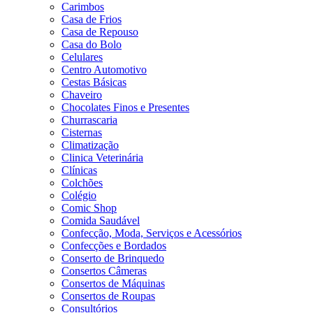
Carimbos
Casa de Frios
Casa de Repouso
Casa do Bolo
Celulares
Centro Automotivo
Cestas Básicas
Chaveiro
Chocolates Finos e Presentes
Churrascaria
Cisternas
Climatização
Clinica Veterinária
Clínicas
Colchões
Colégio
Comic Shop
Comida Saudável
Confecção, Moda, Serviços e Acessórios
Confecções e Bordados
Conserto de Brinquedo
Consertos Câmeras
Consertos de Máquinas
Consertos de Roupas
Consultórios