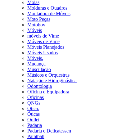
Molas
Molduras e Quadros
Montadora de Móveis
Moto Peças
Motoboy
Móveis
móveis de Vime
Móveis de Vime
Móveis Planejados
Móveis Usados
Móveis.
Mudança
Musculação
Músicos e Orquestras
Natação e Hidroginástica
Odontologia
Oficina e Equipadora
Oficinas
ONGs
Ótica.
Óticas
Outlet
Padaria
Padaria e Delicatessen
Paintball