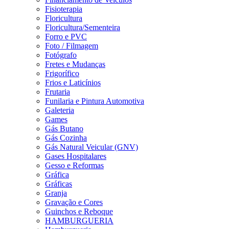
Fisioterapia
Floricultura
Floricultura/Sementeira
Forro e PVC
Foto / Filmagem
Fotógrafo
Fretes e Mudanças
Frigorífico
Frios e Laticínios
Frutaria
Funilaria e Pintura Automotiva
Galeteria
Games
Gás Butano
Gás Cozinha
Gás Natural Veicular (GNV)
Gases Hospitalares
Gesso e Reformas
Gráfica
Gráficas
Granja
Gravação e Cores
Guinchos e Reboque
HAMBURGUERIA