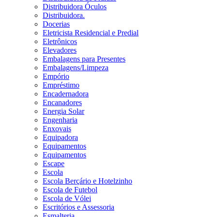
Distribuidora Óculos
Distribuidora.
Docerias
Eletricista Residencial e Predial
Eletrônicos
Elevadores
Embalagens para Presentes
Embalagens/Limpeza
Empório
Empréstimo
Encadernadora
Encanadores
Energia Solar
Engenharia
Enxovais
Equipadora
Equipamentos
Equipamentos
Escape
Escola
Escola Berçário e Hotelzinho
Escola de Futebol
Escola de Vólei
Escritórios e Assessoria
Esmalteria