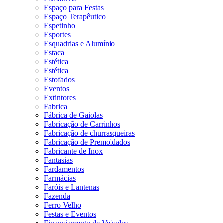
Espaço para Festas
Espaço Terapêutico
Espetinho
Esportes
Esquadrias e Alumínio
Estaca
Estética
Estética
Estofados
Eventos
Extintores
Fabrica
Fábrica de Gaiolas
Fabricação de Carrinhos
Fabricação de churrasqueiras
Fabricação de Premoldados
Fabricante de Inox
Fantasias
Fardamentos
Farmácias
Faróis e Lantenas
Fazenda
Ferro Velho
Festas e Eventos
Financiamento de Veículos