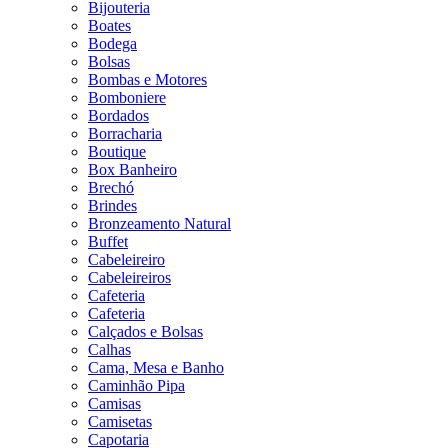
Bijouteria
Boates
Bodega
Bolsas
Bombas e Motores
Bomboniere
Bordados
Borracharia
Boutique
Box Banheiro
Brechó
Brindes
Bronzeamento Natural
Buffet
Cabeleireiro
Cabeleireiros
Cafeteria
Cafeteria
Calçados e Bolsas
Calhas
Cama, Mesa e Banho
Caminhão Pipa
Camisas
Camisetas
Capotaria