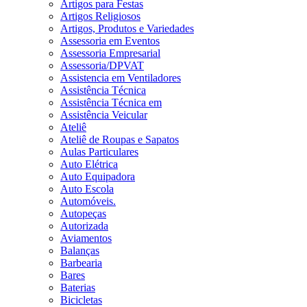
Artigos para Festas
Artigos Religiosos
Artigos, Produtos e Variedades
Assessoria em Eventos
Assessoria Empresarial
Assessoria/DPVAT
Assistencia em Ventiladores
Assistência Técnica
Assistência Técnica em
Assistência Veicular
Ateliê
Ateliê de Roupas e Sapatos
Aulas Particulares
Auto Elétrica
Auto Equipadora
Auto Escola
Automóveis.
Autopeças
Autorizada
Aviamentos
Balanças
Barbearia
Bares
Baterias
Bicicletas