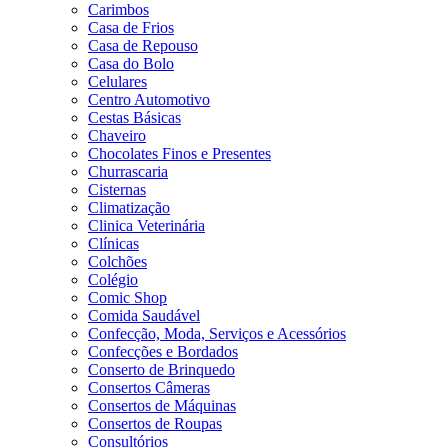
Carimbos
Casa de Frios
Casa de Repouso
Casa do Bolo
Celulares
Centro Automotivo
Cestas Básicas
Chaveiro
Chocolates Finos e Presentes
Churrascaria
Cisternas
Climatização
Clinica Veterinária
Clínicas
Colchões
Colégio
Comic Shop
Comida Saudável
Confecção, Moda, Serviços e Acessórios
Confecções e Bordados
Conserto de Brinquedo
Consertos Câmeras
Consertos de Máquinas
Consertos de Roupas
Consultórios