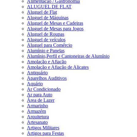
Alimentação / Gastronomia
ALUGUEL DE FLAT
Aluguel de Flat
Aluguel de Máquinas
Aluguel de Mesas e Cadeiras
Aluguel de Mesas para Jogos
Aluguel de Roupas
Aluguel de veículos
Aluguel para Comércio
Alumínio e Panelas
Alumínio,Perfil e Cantoneiras de Alumínio
Amolação e Afiação
Amolação e Afiação de Alicates
Antiquário
Aparelhos Auditivos
Aquário
Ar Condicionado
Ar para Auto
Área de Lazer
Armarinho
Armazém
Arquitetura
Artesanato
Artigos Militares
Artigos para Festas