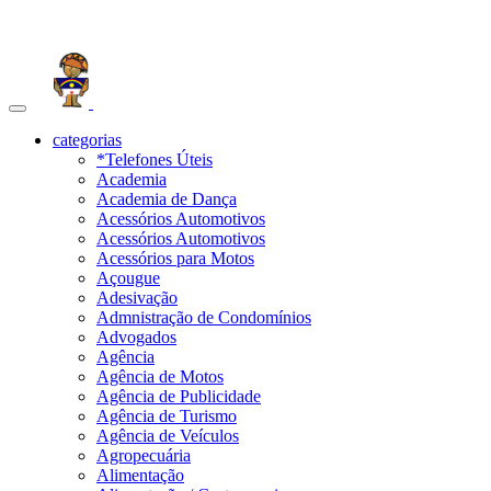
Toggle
navigation
categorias
*Telefones Úteis
Academia
Academia de Dança
Acessórios Automotivos
Acessórios Automotivos
Acessórios para Motos
Açougue
Adesivação
Admnistração de Condomínios
Advogados
Agência
Agência de Motos
Agência de Publicidade
Agência de Turismo
Agência de Veículos
Agropecuária
Alimentação