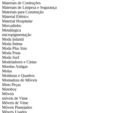
Materiais de Contruções
Materiais de Limpeza e Segurança
Materiais para Construção
Material Elétrico
Material Hospitalar
Mercadinho
Metalúrgica
micropigmentação
Moda Infantil
Moda Íntima
Moda Plus Size
Moda Praia
Moda Surf
Modeladores e Cintas
Moedas Antigas
Molas
Molduras e Quadros
Montadora de Móveis
Moto Peças
Motoboy
Móveis
móveis de Vime
Móveis de Vime
Móveis Planejados
Móveis Usados