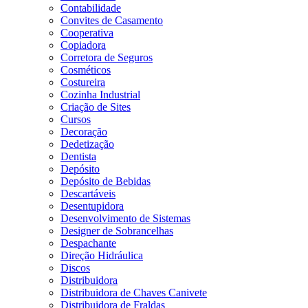
Contabilidade
Convites de Casamento
Cooperativa
Copiadora
Corretora de Seguros
Cosméticos
Costureira
Cozinha Industrial
Criação de Sites
Cursos
Decoração
Dedetização
Dentista
Depósito
Depósito de Bebidas
Descartáveis
Desentupidora
Desenvolvimento de Sistemas
Designer de Sobrancelhas
Despachante
Direção Hidráulica
Discos
Distribuidora
Distribuidora de Chaves Canivete
Distribuidora de Fraldas