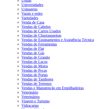
Unhas
Universidades
Usinagens
Varais e redes
Variedades
Venda de Casa
Vendas de Cabelos
Vendas de Carros Usados
Vendas de Churrasqueiras
Vendas de Equipamentos e Assistência Técnica
Vendas de Ferramentas
Vendas de Flat
Vendas de Gás
Vendas de Granito
Vendas de Laços
Vendas de Motos
Vendas de Peças
Vendas de Portas
Vendas de Tambores
Vendas de Terrenos
Vendas e Manutenção em Empilhadeiras
Veterinário
Veterinários
Viagem e Turismo
Vidraçarias