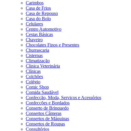
Carimbos
Casa de Frios
Casa de Repouso
Casa do Bolo
Celulares
Centro Automotivo
Cestas Básicas
Chaveiro
Chocolates Finos e Presentes
Churrascaria
Cisternas
Climatização
Clinica Veterinária
Clínicas
Colchões
Colégio
Comic Shop
Comida Saudável
Confecção, Moda, Serviços e Acessórios
Confecções e Bordados
Conserto de Brinquedo
Consertos Câmeras
Consertos de Máquinas
Consertos de Roupas
Consultórios