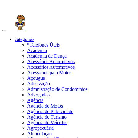
Toggle
navigation
categorias
*Telefones Úteis
Academia
Academia de Dança
Acessórios Automotivos
Acessórios Automotivos
Acessórios para Motos
Açougue
Adesivação
Admnistração de Condomínios
Advogados
Agência
Agência de Motos
Agência de Publicidade
Agência de Turismo
Agência de Veículos
Agropecuária
Alimentação