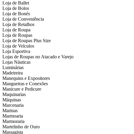
Loja de Ballet
Loja de Bolos
Loja de Bonés
Loja de Conveniência
Loja de Retalhos
Loja de Roupa
Loja de Roupas
Loja de Roupas Plus Size
Loja de Veículos
Loja Esportiva
Lojas de Roupas no Atacado e Varejo
Lojas Náuticas
Luminárias
Madeireira
Manequins e Expositores
Mangueiras e Conexões
Manicure e Pedicure
Maquinarias
Máquinas
Marcenaria
Marinas
Marmoaria
Marmoraria
Martelinho de Ouro
Massagista