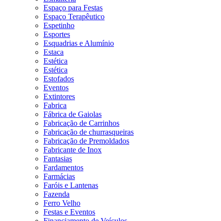
Espaço para Festas
Espaço Terapêutico
Espetinho
Esportes
Esquadrias e Alumínio
Estaca
Estética
Estética
Estofados
Eventos
Extintores
Fabrica
Fábrica de Gaiolas
Fabricação de Carrinhos
Fabricação de churrasqueiras
Fabricação de Premoldados
Fabricante de Inox
Fantasias
Fardamentos
Farmácias
Faróis e Lantenas
Fazenda
Ferro Velho
Festas e Eventos
Financiamento de Veículos