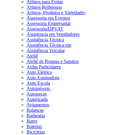
Artigos para Festas
Artigos Religiosos
Artigos, Produtos e Variedades
Assessoria em Eventos
Assessoria Empresarial
Assessoria/DPVAT
Assistencia em Ventiladores
Assistência Técnica
Assistência Técnica em
Assistência Veicular
Ateliê
Ateliê de Roupas e Sapatos
Aulas Particulares
Auto Elétrica
Auto Equipadora
Auto Escola
Automóveis.
Autopeças
Autorizada
Aviamentos
Balanças
Barbearia
Bares
Baterias
Bicicletas