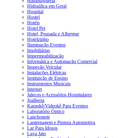
Hamburgueria
Hidraúlica em Geral
Hospital
Hostel
Hotéis
Hotel Pet
Hotel, Pousada e Albergue
Hotelzinho
Iluminação Eventos
Imobiliárias
Impermeabilização
Informática e Automação Comercial
Inspeção Veicular
Instalações Elétricas
Instituição de Ensino
Instrumentos Musicais
Internet
Jalecos e Acessórios Hospitalares
Joalheria
Karaokê/Videokê Para Eventos
Laboratório Óptico
Lanchonete
Lanternagem e Pintura Automotiva
Lar Para Idosos
Lava Jato