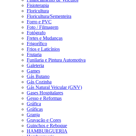
Fisioterapia
Floricultura
Floricultura/Sementeira
Forro e PVC
Foto / Filmagem
Fotógrafo
Fretes e Mudanças
Frigorífico
Frios e Laticínios
Frutaria
Funilaria e Pintura Automotiva
Galeteria
Games
Gás Butano
Gás Cozinha
Gás Natural Veicular (GNV)
Gases Hospitalares
Gesso e Reformas
Gráfica
Gráficas
Granja
Gravação e Cores
Guinchos e Reboque
HAMBURGUERIA