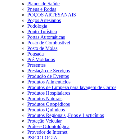
Planos de Saúde
Pneus e Rodas
POÇOS ARTESANAIS
Poços Artesianos
Podologia
Ponto Turístico
Portas Automáticas
Posto de Combustível
Posto de Molas
Pousada
Pré-Moldados
Presentes
Prestação de Serviços
Produção de Eventos
Produtos Alimentícios
Produtos de Limpeza para lavagem de Carros
Produtos Hospitalares
Produtos Naturais
Produtos Ortopédicos
Produtos Químicos
Produtos Regionais ,Frios e Lacticínios
Proteção Veicular
Prótese Odontológica
Provedor de Internet
PSICOLOGIA