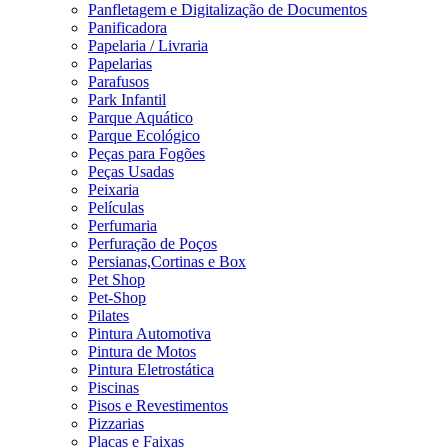
Panfletagem e Digitalização de Documentos
Panificadora
Papelaria / Livraria
Papelarias
Parafusos
Park Infantil
Parque Aquático
Parque Ecológico
Peças para Fogões
Peças Usadas
Peixaria
Películas
Perfumaria
Perfuração de Poços
Persianas,Cortinas e Box
Pet Shop
Pet-Shop
Pilates
Pintura Automotiva
Pintura de Motos
Pintura Eletrostática
Piscinas
Pisos e Revestimentos
Pizzarias
Placas e Faixas