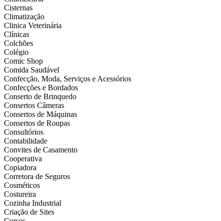
Cisternas
Climatização
Clinica Veterinária
Clínicas
Colchões
Colégio
Comic Shop
Comida Saudável
Confecção, Moda, Serviços e Acessórios
Confecções e Bordados
Conserto de Brinquedo
Consertos Câmeras
Consertos de Máquinas
Consertos de Roupas
Consultórios
Contabilidade
Convites de Casamento
Cooperativa
Copiadora
Corretora de Seguros
Cosméticos
Costureira
Cozinha Industrial
Criação de Sites
Cursos