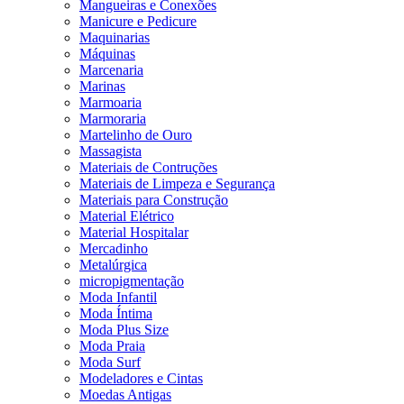
Mangueiras e Conexões
Manicure e Pedicure
Maquinarias
Máquinas
Marcenaria
Marinas
Marmoaria
Marmoraria
Martelinho de Ouro
Massagista
Materiais de Contruções
Materiais de Limpeza e Segurança
Materiais para Construção
Material Elétrico
Material Hospitalar
Mercadinho
Metalúrgica
micropigmentação
Moda Infantil
Moda Íntima
Moda Plus Size
Moda Praia
Moda Surf
Modeladores e Cintas
Moedas Antigas