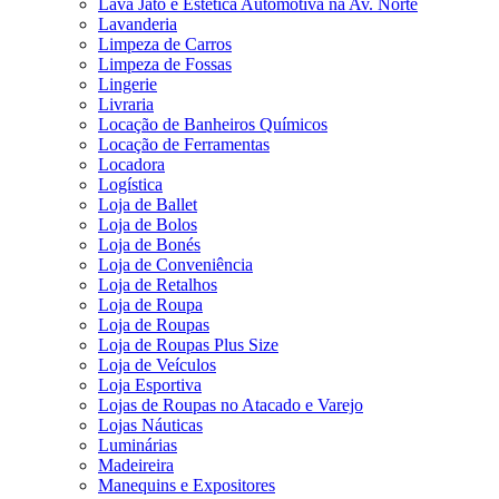
Lava Jato e Estética Automotiva na Av. Norte
Lavanderia
Limpeza de Carros
Limpeza de Fossas
Lingerie
Livraria
Locação de Banheiros Químicos
Locação de Ferramentas
Locadora
Logística
Loja de Ballet
Loja de Bolos
Loja de Bonés
Loja de Conveniência
Loja de Retalhos
Loja de Roupa
Loja de Roupas
Loja de Roupas Plus Size
Loja de Veículos
Loja Esportiva
Lojas de Roupas no Atacado e Varejo
Lojas Náuticas
Luminárias
Madeireira
Manequins e Expositores