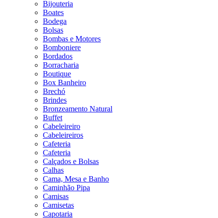
Bijouteria
Boates
Bodega
Bolsas
Bombas e Motores
Bomboniere
Bordados
Borracharia
Boutique
Box Banheiro
Brechó
Brindes
Bronzeamento Natural
Buffet
Cabeleireiro
Cabeleireiros
Cafeteria
Cafeteria
Calçados e Bolsas
Calhas
Cama, Mesa e Banho
Caminhão Pipa
Camisas
Camisetas
Capotaria