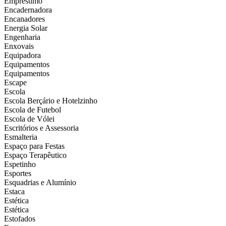
Empréstimo
Encadernadora
Encanadores
Energia Solar
Engenharia
Enxovais
Equipadora
Equipamentos
Equipamentos
Escape
Escola
Escola Berçário e Hotelzinho
Escola de Futebol
Escola de Vólei
Escritórios e Assessoria
Esmalteria
Espaço para Festas
Espaço Terapêutico
Espetinho
Esportes
Esquadrias e Alumínio
Estaca
Estética
Estética
Estofados