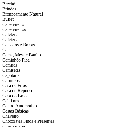
Brechó
Brindes
Bronzeamento Natural
Buffet
Cabeleireiro
Cabeleireiros
Cafeteria
Cafeteria
Calçados e Bolsas
Calhas
Cama, Mesa e Banho
Caminhão Pipa
Camisas
Camisetas
Capotaria
Carimbos
Casa de Frios
Casa de Repouso
Casa do Bolo
Celulares
Centro Automotivo
Cestas Básicas
Chaveiro
Chocolates Finos e Presentes
Churrascaria