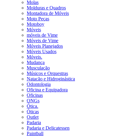
Molas
Molduras e Quadros
Montadora de Móveis
Moto Peças
Motoboy
Móveis
móveis de Vime
Móveis de Vime
Móveis Planejados
Móveis Usados
Móveis.
Mudança
Musculação
Músicos e Orquestras
Natação e Hidroginástica
Odontologia
Oficina e Equipadora
Oficinas
ONGs
Ótica.
Óticas
Outlet
Padaria
Padaria e Delicatessen
Paintball