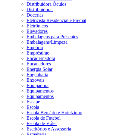
Distribuidora Óculos
Distribuidora.
Docerias
Eletricista Residencial e Predial
Eletrônicos
Elevadores
Embalagens para Presentes
Embalagens/Limpeza
Empório
Empréstimo
Encadernadora
Encanadores
Energia Solar
Engenharia
Enxovais
Equipadora
Equipamentos
Equipamentos
Escape
Escola
Escola Berçário e Hotelzinho
Escola de Futebol
Escola de Vólei
Escritórios e Assessoria
Esmalteria