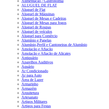
Alimentação / Gastronomia
ALUGUEL DE FLAT
Aluguel de Flat
Aluguel de Máquinas
Aluguel de Mesas e Cadeiras
Aluguel de Mesas para Jogos
Aluguel de Roupas
Aluguel de veículos
Aluguel para Comércio
Alumínio e Panelas
Alumínio,Perfil e Cantoneiras de Alumínio
Amolação e Afiação
Amolação e Afiação de Alicates
Antiquário
Aparelhos Auditivos
Aquário
Ar Condicionado
Ar para Auto
Área de Lazer
Armarinho
Armazém
Arquitetura
Artesanato
Artigos Militares
Artigos para Festas