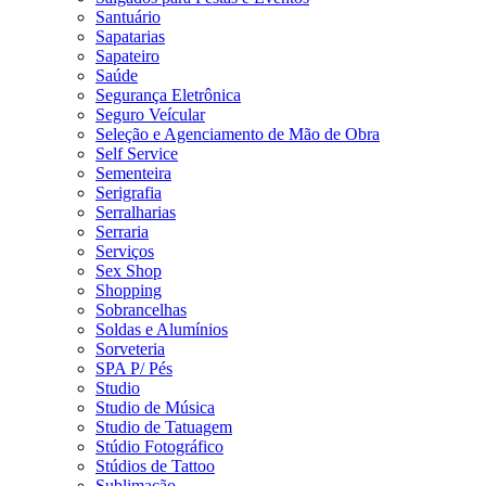
Santuário
Sapatarias
Sapateiro
Saúde
Segurança Eletrônica
Seguro Veícular
Seleção e Agenciamento de Mão de Obra
Self Service
Sementeira
Serigrafia
Serralharias
Serraria
Serviços
Sex Shop
Shopping
Sobrancelhas
Soldas e Alumínios
Sorveteria
SPA P/ Pés
Studio
Studio de Música
Studio de Tatuagem
Stúdio Fotográfico
Stúdios de Tattoo
Sublimação