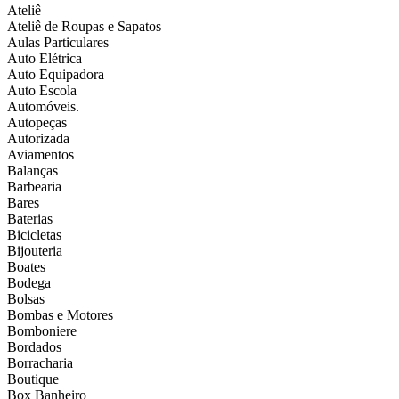
Ateliê
Ateliê de Roupas e Sapatos
Aulas Particulares
Auto Elétrica
Auto Equipadora
Auto Escola
Automóveis.
Autopeças
Autorizada
Aviamentos
Balanças
Barbearia
Bares
Baterias
Bicicletas
Bijouteria
Boates
Bodega
Bolsas
Bombas e Motores
Bomboniere
Bordados
Borracharia
Boutique
Box Banheiro