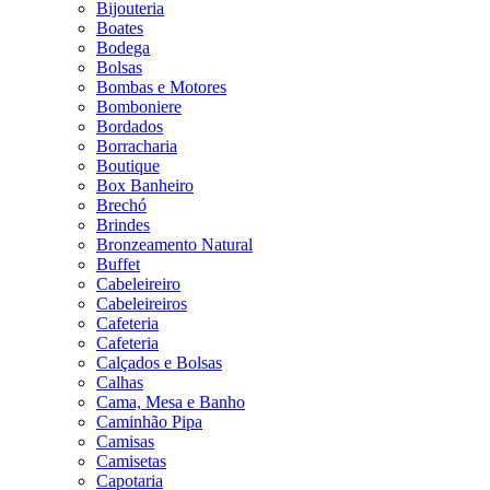
Bijouteria
Boates
Bodega
Bolsas
Bombas e Motores
Bomboniere
Bordados
Borracharia
Boutique
Box Banheiro
Brechó
Brindes
Bronzeamento Natural
Buffet
Cabeleireiro
Cabeleireiros
Cafeteria
Cafeteria
Calçados e Bolsas
Calhas
Cama, Mesa e Banho
Caminhão Pipa
Camisas
Camisetas
Capotaria