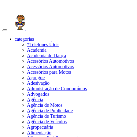
Toggle
navigation
categorias
*Telefones Úteis
Academia
Academia de Dança
Acessórios Automotivos
Acessórios Automotivos
Acessórios para Motos
Açougue
Adesivação
Admnistração de Condomínios
Advogados
Agência
Agência de Motos
Agência de Publicidade
Agência de Turismo
Agência de Veículos
Agropecuária
Alimentação