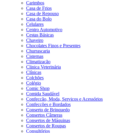
Carimbos
Casa de Frios
Casa de Repouso
Casa do Bolo
Celulares
Centro Automotivo
Cestas Básicas
Chaveiro
Chocolates Finos e Presentes
Churrascaria
Cisternas
Climatização
Clinica Veterinária
Clínicas
Colchões
Colégio
Comic Shop
Comida Saudável
Confecção, Moda, Serviços e Acessórios
Confecções e Bordados
Conserto de Brinquedo
Consertos Câmeras
Consertos de Máquinas
Consertos de Roupas
Consultórios