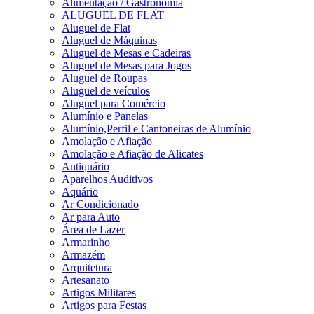
Alimentação / Gastronomia
ALUGUEL DE FLAT
Aluguel de Flat
Aluguel de Máquinas
Aluguel de Mesas e Cadeiras
Aluguel de Mesas para Jogos
Aluguel de Roupas
Aluguel de veículos
Aluguel para Comércio
Alumínio e Panelas
Alumínio,Perfil e Cantoneiras de Alumínio
Amolação e Afiação
Amolação e Afiação de Alicates
Antiquário
Aparelhos Auditivos
Aquário
Ar Condicionado
Ar para Auto
Área de Lazer
Armarinho
Armazém
Arquitetura
Artesanato
Artigos Militares
Artigos para Festas