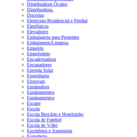
Distribuidora Óculos
Distribuidora.
Docerias
Eletricista Residencial e Predial
Eletrônicos
Elevadores
Embalagens para Presentes
Embalagens/Limpeza
Empório
Empréstimo
Encadernadora
Encanadores
Energia Solar
Engenharia
Enxovais
Equipadora
Equipamentos
Equipamentos
Escape
Escola
Escola Berçário e Hotelzinho
Escola de Futebol
Escola de Vólei
Escritórios e Assessoria
Esmalteria