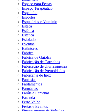
Espaço para Festas
Espaço Terapêutico
Espetinho
Esportes
Esquadrias e Alumínio
Estaca
Estética
Estética
Estofados
Eventos
Extintores
Fabrica
Fábrica de Gaiolas
Fabricação de Carrinhos
Fabricação de churrasqueiras
Fabricação de Premoldados
Fabricante de Inox
Fantasias
Fardamentos
Farmácias
Faróis e Lantenas
Fazenda
Ferro Velho
Festas e Eventos
Financiamento de Veículos