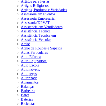
Artigos para Festas
Artigos Religiosos
Artigos, Produtos e Variedades
Assessoria em Eventos
Assessoria Empresarial
Assessoria/DPVAT
Assistencia em Ventiladores
Assistência Técnica
Assistência Técnica em
Assistência Veicular
Ateliê
Ateliê de Roupas e Sapatos
Aulas Particulares
Auto Elétrica
Auto Equipadora
Auto Escola
Automóveis.
Autopeças
Autorizada
Aviamentos
Balanças
Barbearia
Bares
Baterias
Bicicletas