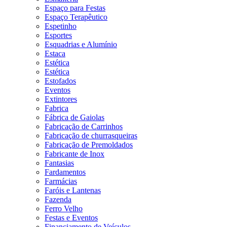
Espaço para Festas
Espaço Terapêutico
Espetinho
Esportes
Esquadrias e Alumínio
Estaca
Estética
Estética
Estofados
Eventos
Extintores
Fabrica
Fábrica de Gaiolas
Fabricação de Carrinhos
Fabricação de churrasqueiras
Fabricação de Premoldados
Fabricante de Inox
Fantasias
Fardamentos
Farmácias
Faróis e Lantenas
Fazenda
Ferro Velho
Festas e Eventos
Financiamento de Veículos