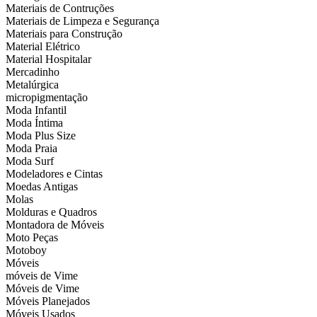
Materiais de Contruções
Materiais de Limpeza e Segurança
Materiais para Construção
Material Elétrico
Material Hospitalar
Mercadinho
Metalúrgica
micropigmentação
Moda Infantil
Moda Íntima
Moda Plus Size
Moda Praia
Moda Surf
Modeladores e Cintas
Moedas Antigas
Molas
Molduras e Quadros
Montadora de Móveis
Moto Peças
Motoboy
Móveis
móveis de Vime
Móveis de Vime
Móveis Planejados
Móveis Usados