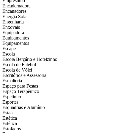
Empréstimo
Encadernadora
Encanadores
Energia Solar
Engenharia
Enxovais
Equipadora
Equipamentos
Equipamentos
Escape
Escola
Escola Berçário e Hotelzinho
Escola de Futebol
Escola de Vólei
Escritórios e Assessoria
Esmalteria
Espaço para Festas
Espaço Terapêutico
Espetinho
Esportes
Esquadrias e Alumínio
Estaca
Estética
Estética
Estofados