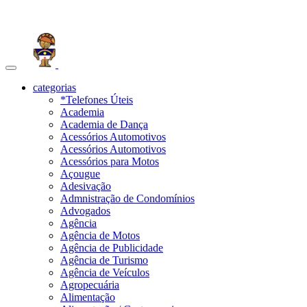
Toggle
navigation
categorias
*Telefones Úteis
Academia
Academia de Dança
Acessórios Automotivos
Acessórios Automotivos
Acessórios para Motos
Açougue
Adesivação
Admnistração de Condomínios
Advogados
Agência
Agência de Motos
Agência de Publicidade
Agência de Turismo
Agência de Veículos
Agropecuária
Alimentação