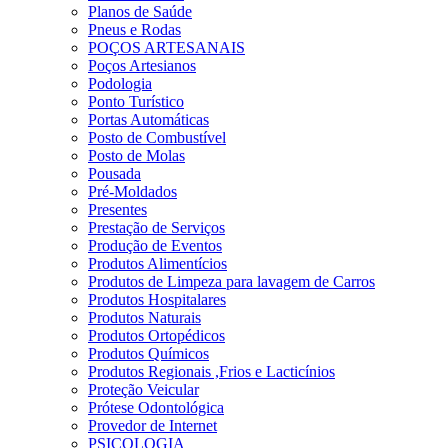
Planos de Saúde
Pneus e Rodas
POÇOS ARTESANAIS
Poços Artesianos
Podologia
Ponto Turístico
Portas Automáticas
Posto de Combustível
Posto de Molas
Pousada
Pré-Moldados
Presentes
Prestação de Serviços
Produção de Eventos
Produtos Alimentícios
Produtos de Limpeza para lavagem de Carros
Produtos Hospitalares
Produtos Naturais
Produtos Ortopédicos
Produtos Químicos
Produtos Regionais ,Frios e Lacticínios
Proteção Veicular
Prótese Odontológica
Provedor de Internet
PSICOLOGIA