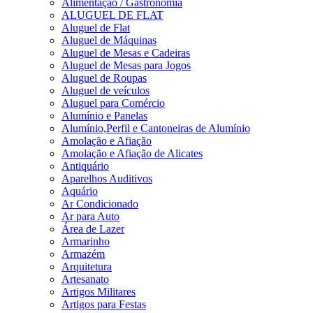
Alimentação / Gastronomia
ALUGUEL DE FLAT
Aluguel de Flat
Aluguel de Máquinas
Aluguel de Mesas e Cadeiras
Aluguel de Mesas para Jogos
Aluguel de Roupas
Aluguel de veículos
Aluguel para Comércio
Alumínio e Panelas
Alumínio,Perfil e Cantoneiras de Alumínio
Amolação e Afiação
Amolação e Afiação de Alicates
Antiquário
Aparelhos Auditivos
Aquário
Ar Condicionado
Ar para Auto
Área de Lazer
Armarinho
Armazém
Arquitetura
Artesanato
Artigos Militares
Artigos para Festas