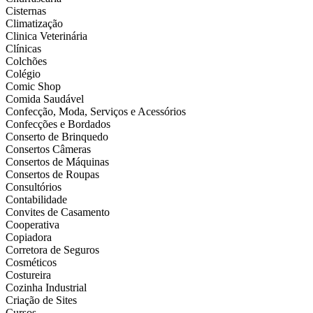
Cisternas
Climatização
Clinica Veterinária
Clínicas
Colchões
Colégio
Comic Shop
Comida Saudável
Confecção, Moda, Serviços e Acessórios
Confecções e Bordados
Conserto de Brinquedo
Consertos Câmeras
Consertos de Máquinas
Consertos de Roupas
Consultórios
Contabilidade
Convites de Casamento
Cooperativa
Copiadora
Corretora de Seguros
Cosméticos
Costureira
Cozinha Industrial
Criação de Sites
Cursos