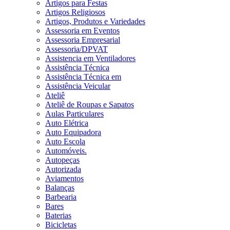
Artigos para Festas
Artigos Religiosos
Artigos, Produtos e Variedades
Assessoria em Eventos
Assessoria Empresarial
Assessoria/DPVAT
Assistencia em Ventiladores
Assistência Técnica
Assistência Técnica em
Assistência Veicular
Ateliê
Ateliê de Roupas e Sapatos
Aulas Particulares
Auto Elétrica
Auto Equipadora
Auto Escola
Automóveis.
Autopeças
Autorizada
Aviamentos
Balanças
Barbearia
Bares
Baterias
Bicicletas