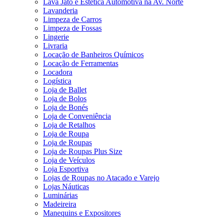
Lava Jato e Estética Automotiva na Av. Norte
Lavanderia
Limpeza de Carros
Limpeza de Fossas
Lingerie
Livraria
Locação de Banheiros Químicos
Locação de Ferramentas
Locadora
Logística
Loja de Ballet
Loja de Bolos
Loja de Bonés
Loja de Conveniência
Loja de Retalhos
Loja de Roupa
Loja de Roupas
Loja de Roupas Plus Size
Loja de Veículos
Loja Esportiva
Lojas de Roupas no Atacado e Varejo
Lojas Náuticas
Luminárias
Madeireira
Manequins e Expositores