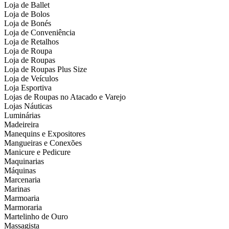
Loja de Ballet
Loja de Bolos
Loja de Bonés
Loja de Conveniência
Loja de Retalhos
Loja de Roupa
Loja de Roupas
Loja de Roupas Plus Size
Loja de Veículos
Loja Esportiva
Lojas de Roupas no Atacado e Varejo
Lojas Náuticas
Luminárias
Madeireira
Manequins e Expositores
Mangueiras e Conexões
Manicure e Pedicure
Maquinarias
Máquinas
Marcenaria
Marinas
Marmoaria
Marmoraria
Martelinho de Ouro
Massagista