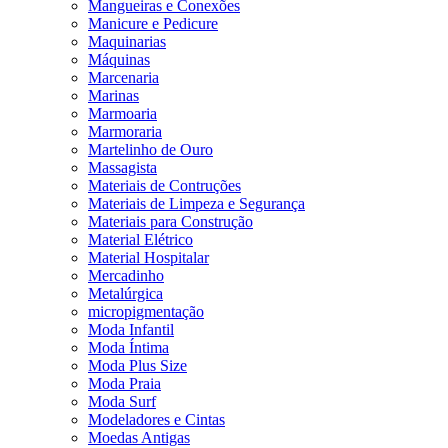
Mangueiras e Conexões
Manicure e Pedicure
Maquinarias
Máquinas
Marcenaria
Marinas
Marmoaria
Marmoraria
Martelinho de Ouro
Massagista
Materiais de Contruções
Materiais de Limpeza e Segurança
Materiais para Construção
Material Elétrico
Material Hospitalar
Mercadinho
Metalúrgica
micropigmentação
Moda Infantil
Moda Íntima
Moda Plus Size
Moda Praia
Moda Surf
Modeladores e Cintas
Moedas Antigas