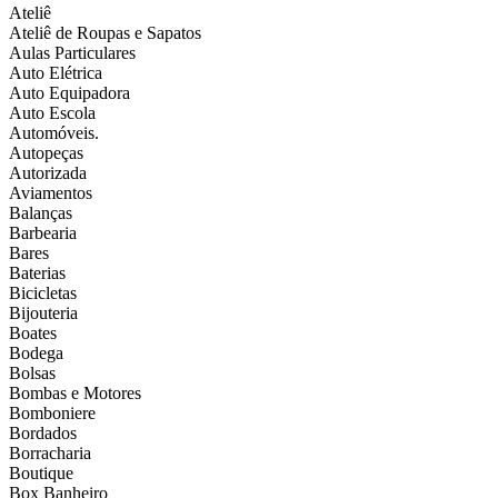
Ateliê
Ateliê de Roupas e Sapatos
Aulas Particulares
Auto Elétrica
Auto Equipadora
Auto Escola
Automóveis.
Autopeças
Autorizada
Aviamentos
Balanças
Barbearia
Bares
Baterias
Bicicletas
Bijouteria
Boates
Bodega
Bolsas
Bombas e Motores
Bomboniere
Bordados
Borracharia
Boutique
Box Banheiro