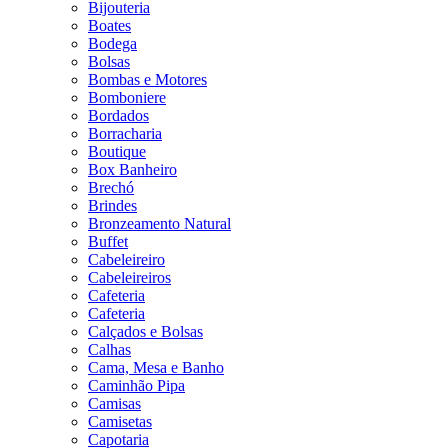
Bijouteria
Boates
Bodega
Bolsas
Bombas e Motores
Bomboniere
Bordados
Borracharia
Boutique
Box Banheiro
Brechó
Brindes
Bronzeamento Natural
Buffet
Cabeleireiro
Cabeleireiros
Cafeteria
Cafeteria
Calçados e Bolsas
Calhas
Cama, Mesa e Banho
Caminhão Pipa
Camisas
Camisetas
Capotaria