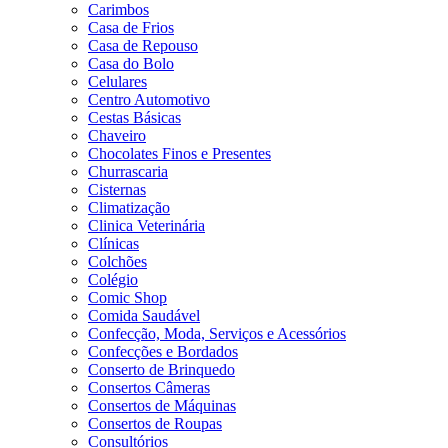
Carimbos
Casa de Frios
Casa de Repouso
Casa do Bolo
Celulares
Centro Automotivo
Cestas Básicas
Chaveiro
Chocolates Finos e Presentes
Churrascaria
Cisternas
Climatização
Clinica Veterinária
Clínicas
Colchões
Colégio
Comic Shop
Comida Saudável
Confecção, Moda, Serviços e Acessórios
Confecções e Bordados
Conserto de Brinquedo
Consertos Câmeras
Consertos de Máquinas
Consertos de Roupas
Consultórios