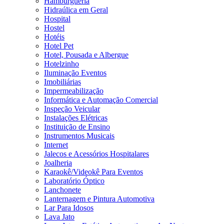
Hamburgueria
Hidraúlica em Geral
Hospital
Hostel
Hotéis
Hotel Pet
Hotel, Pousada e Albergue
Hotelzinho
Iluminação Eventos
Imobiliárias
Impermeabilização
Informática e Automação Comercial
Inspeção Veicular
Instalações Elétricas
Instituição de Ensino
Instrumentos Musicais
Internet
Jalecos e Acessórios Hospitalares
Joalheria
Karaokê/Videokê Para Eventos
Laboratório Óptico
Lanchonete
Lanternagem e Pintura Automotiva
Lar Para Idosos
Lava Jato