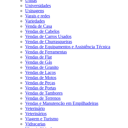
Unhas
Universidades
Usinagens
Varais e redes
Variedades
Venda de Casa
Vendas de Cabelos
Vendas de Carros Usados
Vendas de Churrasqueiras
Vendas de Equipamentos e Assistência Técnica
Vendas de Ferramentas
Vendas de Flat
Vendas de Gás
Vendas de Granito
Vendas de Laços
Vendas de Motos
Vendas de Peças
Vendas de Portas
Vendas de Tambores
Vendas de Terrenos
Vendas e Manutenção em Empilhadeiras
Veterinário
Veterinários
Viagem e Turismo
Vidraçarias