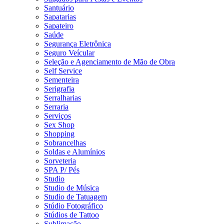
Santuário
Sapatarias
Sapateiro
Saúde
Segurança Eletrônica
Seguro Veícular
Seleção e Agenciamento de Mão de Obra
Self Service
Sementeira
Serigrafia
Serralharias
Serraria
Serviços
Sex Shop
Shopping
Sobrancelhas
Soldas e Alumínios
Sorveteria
SPA P/ Pés
Studio
Studio de Música
Studio de Tatuagem
Stúdio Fotográfico
Stúdios de Tattoo
Sublimação