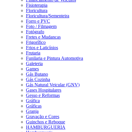
Fisioterapia
Floricultura
Floricultura/Sementeira
Forro e PVC
Foto / Filmagem
Fotógrafo
Fretes e Mudanças
Frigorífico
Frios e Laticínios
Frutaria
Funilaria e Pintura Automotiva
Galeteria
Games
Gás Butano
Gás Cozinha
Gás Natural Veicular (GNV)
Gases Hospitalares
Gesso e Reformas
Gráfica
Gráficas
Granja
Gravação e Cores
Guinchos e Reboque
HAMBURGUERIA