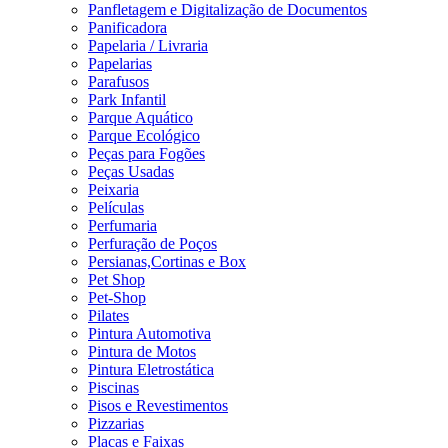
Panfletagem e Digitalização de Documentos
Panificadora
Papelaria / Livraria
Papelarias
Parafusos
Park Infantil
Parque Aquático
Parque Ecológico
Peças para Fogões
Peças Usadas
Peixaria
Películas
Perfumaria
Perfuração de Poços
Persianas,Cortinas e Box
Pet Shop
Pet-Shop
Pilates
Pintura Automotiva
Pintura de Motos
Pintura Eletrostática
Piscinas
Pisos e Revestimentos
Pizzarias
Placas e Faixas