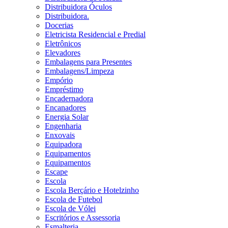
Distribuidora Óculos
Distribuidora.
Docerias
Eletricista Residencial e Predial
Eletrônicos
Elevadores
Embalagens para Presentes
Embalagens/Limpeza
Empório
Empréstimo
Encadernadora
Encanadores
Energia Solar
Engenharia
Enxovais
Equipadora
Equipamentos
Equipamentos
Escape
Escola
Escola Berçário e Hotelzinho
Escola de Futebol
Escola de Vólei
Escritórios e Assessoria
Esmalteria