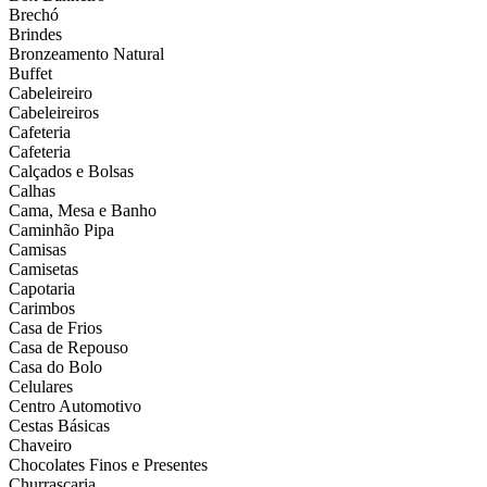
Brechó
Brindes
Bronzeamento Natural
Buffet
Cabeleireiro
Cabeleireiros
Cafeteria
Cafeteria
Calçados e Bolsas
Calhas
Cama, Mesa e Banho
Caminhão Pipa
Camisas
Camisetas
Capotaria
Carimbos
Casa de Frios
Casa de Repouso
Casa do Bolo
Celulares
Centro Automotivo
Cestas Básicas
Chaveiro
Chocolates Finos e Presentes
Churrascaria