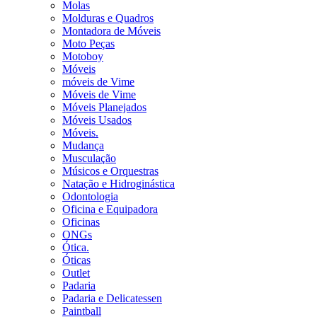
Molas
Molduras e Quadros
Montadora de Móveis
Moto Peças
Motoboy
Móveis
móveis de Vime
Móveis de Vime
Móveis Planejados
Móveis Usados
Móveis.
Mudança
Musculação
Músicos e Orquestras
Natação e Hidroginástica
Odontologia
Oficina e Equipadora
Oficinas
ONGs
Ótica.
Óticas
Outlet
Padaria
Padaria e Delicatessen
Paintball