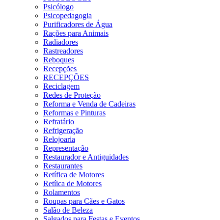
Psicólogo
Psicopedagogia
Purificadores de Água
Rações para Animais
Radiadores
Rastreadores
Reboques
Recepções
RECEPÇÕES
Reciclagem
Redes de Proteção
Reforma e Venda de Cadeiras
Reformas e Pinturas
Refratário
Refrigeração
Relojoaria
Representação
Restaurador e Antiguidades
Restaurantes
Retífica de Motores
Retíica de Motores
Rolamentos
Roupas para Cães e Gatos
Salão de Beleza
Salgados para Festas e Eventos