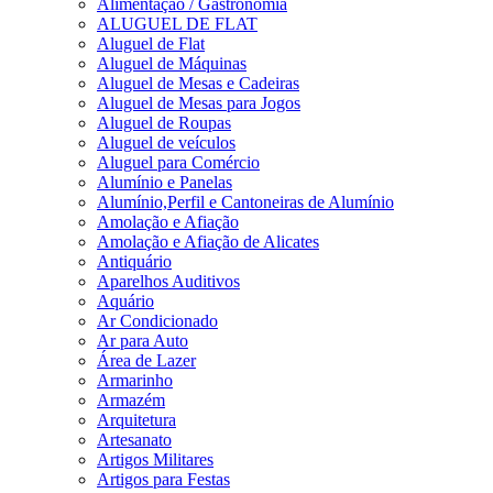
Alimentação / Gastronomia
ALUGUEL DE FLAT
Aluguel de Flat
Aluguel de Máquinas
Aluguel de Mesas e Cadeiras
Aluguel de Mesas para Jogos
Aluguel de Roupas
Aluguel de veículos
Aluguel para Comércio
Alumínio e Panelas
Alumínio,Perfil e Cantoneiras de Alumínio
Amolação e Afiação
Amolação e Afiação de Alicates
Antiquário
Aparelhos Auditivos
Aquário
Ar Condicionado
Ar para Auto
Área de Lazer
Armarinho
Armazém
Arquitetura
Artesanato
Artigos Militares
Artigos para Festas