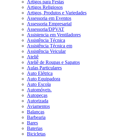
Artigos para Festas
Artigos Religiosos
Artigos, Produtos e Variedades
Assessoria em Eventos
Assessoria Empresarial
Assessoria/DPVAT
Assistencia em Ventiladores
Assistência Técnica
Assistência Técnica em
Assistência Veicular
Ateliê
Ateliê de Roupas e Sapatos
Aulas Particulares
Auto Elétrica
Auto Equipadora
Auto Escola
Automóveis.
Autopeças
Autorizada
Aviamentos
Balanças
Barbearia
Bares
Baterias
Bicicletas