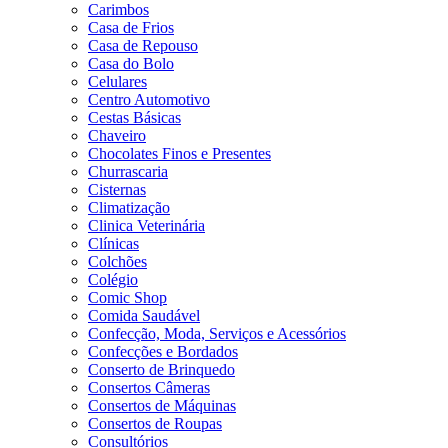
Carimbos
Casa de Frios
Casa de Repouso
Casa do Bolo
Celulares
Centro Automotivo
Cestas Básicas
Chaveiro
Chocolates Finos e Presentes
Churrascaria
Cisternas
Climatização
Clinica Veterinária
Clínicas
Colchões
Colégio
Comic Shop
Comida Saudável
Confecção, Moda, Serviços e Acessórios
Confecções e Bordados
Conserto de Brinquedo
Consertos Câmeras
Consertos de Máquinas
Consertos de Roupas
Consultórios