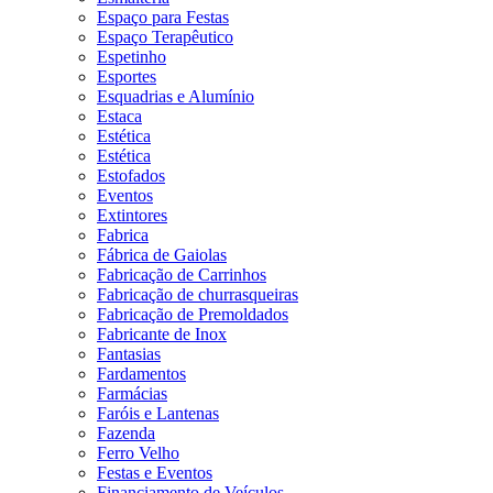
Espaço para Festas
Espaço Terapêutico
Espetinho
Esportes
Esquadrias e Alumínio
Estaca
Estética
Estética
Estofados
Eventos
Extintores
Fabrica
Fábrica de Gaiolas
Fabricação de Carrinhos
Fabricação de churrasqueiras
Fabricação de Premoldados
Fabricante de Inox
Fantasias
Fardamentos
Farmácias
Faróis e Lantenas
Fazenda
Ferro Velho
Festas e Eventos
Financiamento de Veículos