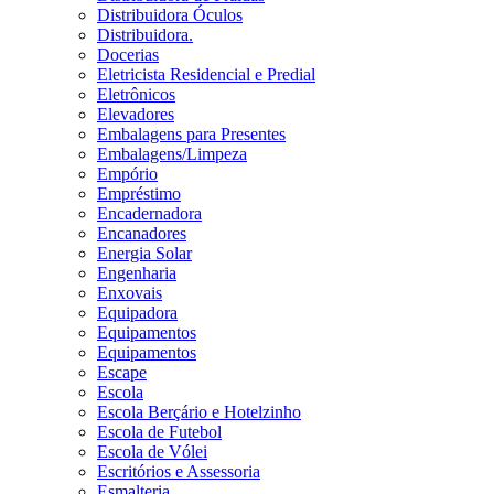
Distribuidora Óculos
Distribuidora.
Docerias
Eletricista Residencial e Predial
Eletrônicos
Elevadores
Embalagens para Presentes
Embalagens/Limpeza
Empório
Empréstimo
Encadernadora
Encanadores
Energia Solar
Engenharia
Enxovais
Equipadora
Equipamentos
Equipamentos
Escape
Escola
Escola Berçário e Hotelzinho
Escola de Futebol
Escola de Vólei
Escritórios e Assessoria
Esmalteria