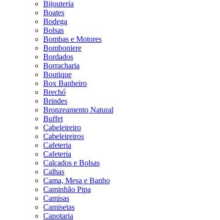
Bijouteria
Boates
Bodega
Bolsas
Bombas e Motores
Bomboniere
Bordados
Borracharia
Boutique
Box Banheiro
Brechó
Brindes
Bronzeamento Natural
Buffet
Cabeleireiro
Cabeleireiros
Cafeteria
Cafeteria
Calçados e Bolsas
Calhas
Cama, Mesa e Banho
Caminhão Pipa
Camisas
Camisetas
Capotaria