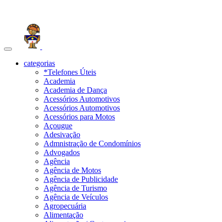
Toggle
navigation
categorias
*Telefones Úteis
Academia
Academia de Dança
Acessórios Automotivos
Acessórios Automotivos
Acessórios para Motos
Açougue
Adesivação
Admnistração de Condomínios
Advogados
Agência
Agência de Motos
Agência de Publicidade
Agência de Turismo
Agência de Veículos
Agropecuária
Alimentação