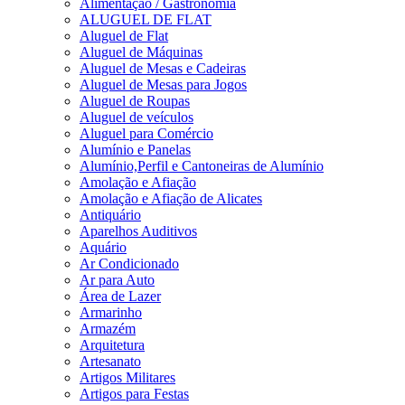
Alimentação / Gastronomia
ALUGUEL DE FLAT
Aluguel de Flat
Aluguel de Máquinas
Aluguel de Mesas e Cadeiras
Aluguel de Mesas para Jogos
Aluguel de Roupas
Aluguel de veículos
Aluguel para Comércio
Alumínio e Panelas
Alumínio,Perfil e Cantoneiras de Alumínio
Amolação e Afiação
Amolação e Afiação de Alicates
Antiquário
Aparelhos Auditivos
Aquário
Ar Condicionado
Ar para Auto
Área de Lazer
Armarinho
Armazém
Arquitetura
Artesanato
Artigos Militares
Artigos para Festas