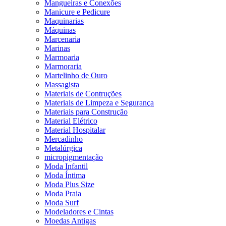
Mangueiras e Conexões
Manicure e Pedicure
Maquinarias
Máquinas
Marcenaria
Marinas
Marmoaria
Marmoraria
Martelinho de Ouro
Massagista
Materiais de Contruções
Materiais de Limpeza e Segurança
Materiais para Construção
Material Elétrico
Material Hospitalar
Mercadinho
Metalúrgica
micropigmentação
Moda Infantil
Moda Íntima
Moda Plus Size
Moda Praia
Moda Surf
Modeladores e Cintas
Moedas Antigas