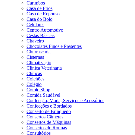
Carimbos
Casa de Frios
Casa de Repouso
Casa do Bolo
Celulares
Centro Automotivo
Cestas Básicas
Chaveiro
Chocolates Finos e Presentes
Churrascaria
Cisternas
Climatização
Clinica Veterinária
Clínicas
Colchões
Colégio
Comic Shop
Comida Saudável
Confecção, Moda, Serviços e Acessórios
Confecções e Bordados
Conserto de Brinquedo
Consertos Câmeras
Consertos de Máquinas
Consertos de Roupas
Consultórios