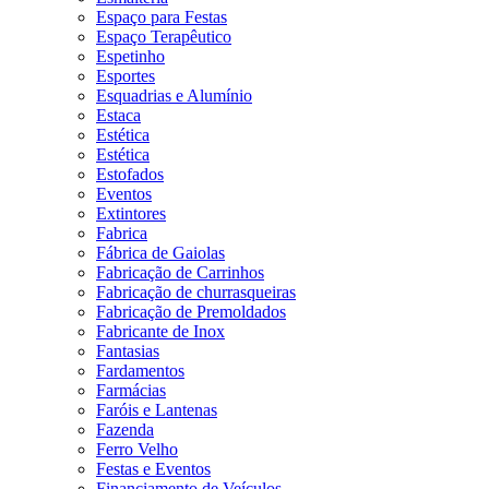
Espaço para Festas
Espaço Terapêutico
Espetinho
Esportes
Esquadrias e Alumínio
Estaca
Estética
Estética
Estofados
Eventos
Extintores
Fabrica
Fábrica de Gaiolas
Fabricação de Carrinhos
Fabricação de churrasqueiras
Fabricação de Premoldados
Fabricante de Inox
Fantasias
Fardamentos
Farmácias
Faróis e Lantenas
Fazenda
Ferro Velho
Festas e Eventos
Financiamento de Veículos