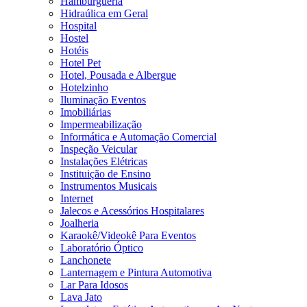
Hamburgueria
Hidraúlica em Geral
Hospital
Hostel
Hotéis
Hotel Pet
Hotel, Pousada e Albergue
Hotelzinho
Iluminação Eventos
Imobiliárias
Impermeabilização
Informática e Automação Comercial
Inspeção Veicular
Instalações Elétricas
Instituição de Ensino
Instrumentos Musicais
Internet
Jalecos e Acessórios Hospitalares
Joalheria
Karaokê/Videokê Para Eventos
Laboratório Óptico
Lanchonete
Lanternagem e Pintura Automotiva
Lar Para Idosos
Lava Jato