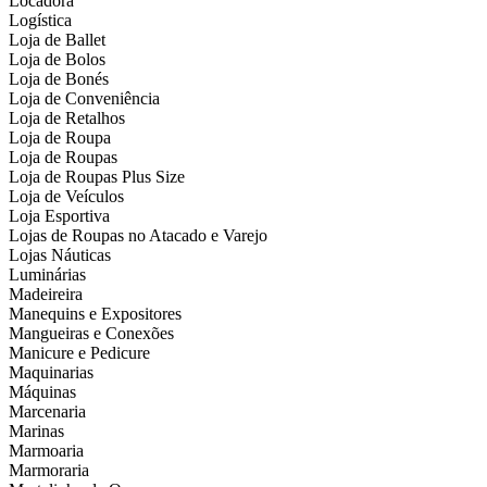
Locadora
Logística
Loja de Ballet
Loja de Bolos
Loja de Bonés
Loja de Conveniência
Loja de Retalhos
Loja de Roupa
Loja de Roupas
Loja de Roupas Plus Size
Loja de Veículos
Loja Esportiva
Lojas de Roupas no Atacado e Varejo
Lojas Náuticas
Luminárias
Madeireira
Manequins e Expositores
Mangueiras e Conexões
Manicure e Pedicure
Maquinarias
Máquinas
Marcenaria
Marinas
Marmoaria
Marmoraria