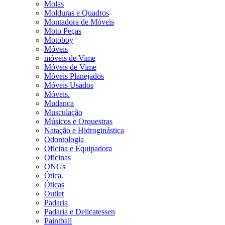
Molas
Molduras e Quadros
Montadora de Móveis
Moto Peças
Motoboy
Móveis
móveis de Vime
Móveis de Vime
Móveis Planejados
Móveis Usados
Móveis.
Mudança
Musculação
Músicos e Orquestras
Natação e Hidroginástica
Odontologia
Oficina e Equipadora
Oficinas
ONGs
Ótica.
Óticas
Outlet
Padaria
Padaria e Delicatessen
Paintball