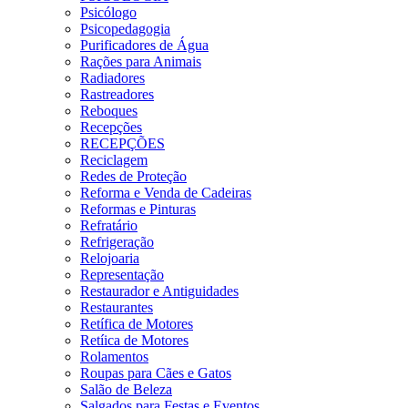
Psicólogo
Psicopedagogia
Purificadores de Água
Rações para Animais
Radiadores
Rastreadores
Reboques
Recepções
RECEPÇÕES
Reciclagem
Redes de Proteção
Reforma e Venda de Cadeiras
Reformas e Pinturas
Refratário
Refrigeração
Relojoaria
Representação
Restaurador e Antiguidades
Restaurantes
Retífica de Motores
Retíica de Motores
Rolamentos
Roupas para Cães e Gatos
Salão de Beleza
Salgados para Festas e Eventos