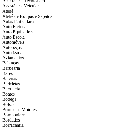
Assistência Técnica em
Assistência Veicular
Ateliê
Ateliê de Roupas e Sapatos
Aulas Particulares
Auto Elétrica
Auto Equipadora
Auto Escola
Automóveis.
Autopeças
Autorizada
Aviamentos
Balanças
Barbearia
Bares
Baterias
Bicicletas
Bijouteria
Boates
Bodega
Bolsas
Bombas e Motores
Bomboniere
Bordados
Borracharia