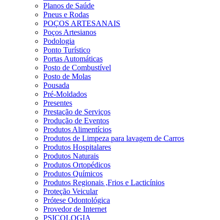
Planos de Saúde
Pneus e Rodas
POÇOS ARTESANAIS
Poços Artesianos
Podologia
Ponto Turístico
Portas Automáticas
Posto de Combustível
Posto de Molas
Pousada
Pré-Moldados
Presentes
Prestação de Serviços
Produção de Eventos
Produtos Alimentícios
Produtos de Limpeza para lavagem de Carros
Produtos Hospitalares
Produtos Naturais
Produtos Ortopédicos
Produtos Químicos
Produtos Regionais ,Frios e Lacticínios
Proteção Veicular
Prótese Odontológica
Provedor de Internet
PSICOLOGIA