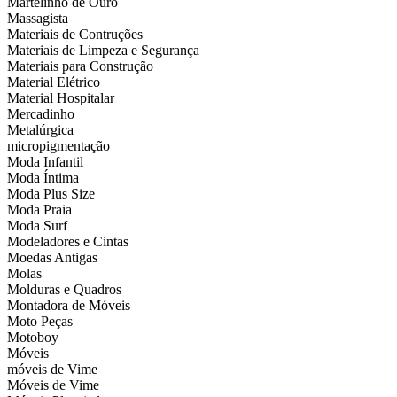
Martelinho de Ouro
Massagista
Materiais de Contruções
Materiais de Limpeza e Segurança
Materiais para Construção
Material Elétrico
Material Hospitalar
Mercadinho
Metalúrgica
micropigmentação
Moda Infantil
Moda Íntima
Moda Plus Size
Moda Praia
Moda Surf
Modeladores e Cintas
Moedas Antigas
Molas
Molduras e Quadros
Montadora de Móveis
Moto Peças
Motoboy
Móveis
móveis de Vime
Móveis de Vime