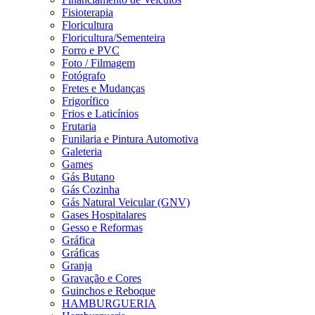
Fisioterapia
Floricultura
Floricultura/Sementeira
Forro e PVC
Foto / Filmagem
Fotógrafo
Fretes e Mudanças
Frigorífico
Frios e Laticínios
Frutaria
Funilaria e Pintura Automotiva
Galeteria
Games
Gás Butano
Gás Cozinha
Gás Natural Veicular (GNV)
Gases Hospitalares
Gesso e Reformas
Gráfica
Gráficas
Granja
Gravação e Cores
Guinchos e Reboque
HAMBURGUERIA