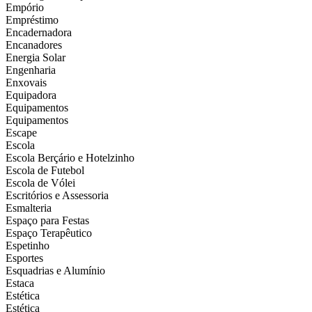
Empório
Empréstimo
Encadernadora
Encanadores
Energia Solar
Engenharia
Enxovais
Equipadora
Equipamentos
Equipamentos
Escape
Escola
Escola Berçário e Hotelzinho
Escola de Futebol
Escola de Vólei
Escritórios e Assessoria
Esmalteria
Espaço para Festas
Espaço Terapêutico
Espetinho
Esportes
Esquadrias e Alumínio
Estaca
Estética
Estética