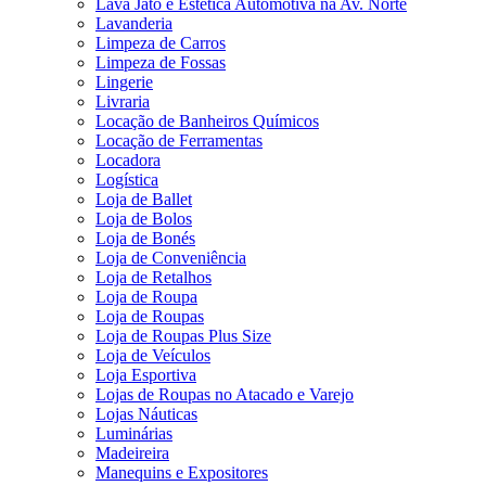
Lava Jato e Estética Automotiva na Av. Norte
Lavanderia
Limpeza de Carros
Limpeza de Fossas
Lingerie
Livraria
Locação de Banheiros Químicos
Locação de Ferramentas
Locadora
Logística
Loja de Ballet
Loja de Bolos
Loja de Bonés
Loja de Conveniência
Loja de Retalhos
Loja de Roupa
Loja de Roupas
Loja de Roupas Plus Size
Loja de Veículos
Loja Esportiva
Lojas de Roupas no Atacado e Varejo
Lojas Náuticas
Luminárias
Madeireira
Manequins e Expositores