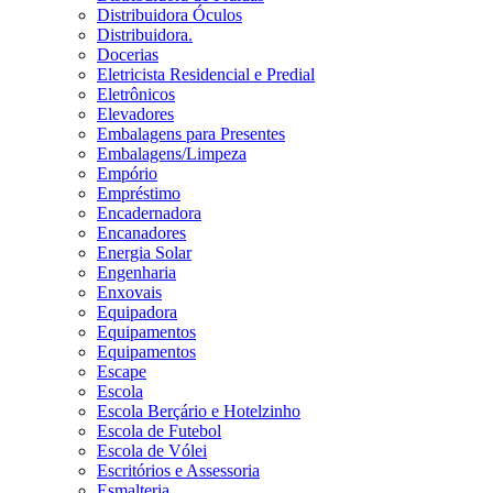
Distribuidora Óculos
Distribuidora.
Docerias
Eletricista Residencial e Predial
Eletrônicos
Elevadores
Embalagens para Presentes
Embalagens/Limpeza
Empório
Empréstimo
Encadernadora
Encanadores
Energia Solar
Engenharia
Enxovais
Equipadora
Equipamentos
Equipamentos
Escape
Escola
Escola Berçário e Hotelzinho
Escola de Futebol
Escola de Vólei
Escritórios e Assessoria
Esmalteria