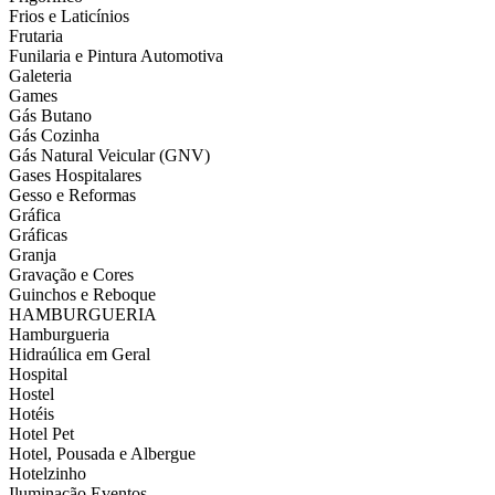
Frios e Laticínios
Frutaria
Funilaria e Pintura Automotiva
Galeteria
Games
Gás Butano
Gás Cozinha
Gás Natural Veicular (GNV)
Gases Hospitalares
Gesso e Reformas
Gráfica
Gráficas
Granja
Gravação e Cores
Guinchos e Reboque
HAMBURGUERIA
Hamburgueria
Hidraúlica em Geral
Hospital
Hostel
Hotéis
Hotel Pet
Hotel, Pousada e Albergue
Hotelzinho
Iluminação Eventos