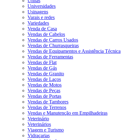
Unhas
Universidades
Usinagens
Varais e redes
Variedades
Venda de Casa
Vendas de Cabelos
Vendas de Carros Usados
Vendas de Churrasqueiras
Vendas de Equipamentos e Assistência Técnica
Vendas de Ferramentas
Vendas de Flat
Vendas de Gás
Vendas de Granito
Vendas de Laços
Vendas de Motos
Vendas de Peças
Vendas de Portas
Vendas de Tambores
Vendas de Terrenos
Vendas e Manutenção em Empilhadeiras
Veterinário
Veterinários
Viagem e Turismo
Vidraçarias