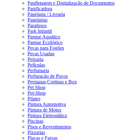
Panfletagem e Digitalização de Documentos
Panificadora
Papelaria / Livraria
Papelarias
Parafusos
Park Infantil
Parque Aquático
Parque Ecológico
Peças para Fogões
Peças Usadas
Peixaria
Películas
Perfumaria
Perfuração de Poços
Persianas,Cortinas e Box
Pet Shop
Pet-Shop
Pilates
Pintura Automotiva
Pintura de Motos
Pintura Eletrostática
Piscinas
Pisos e Revestimentos
Pizzarias
Placas e Faixas