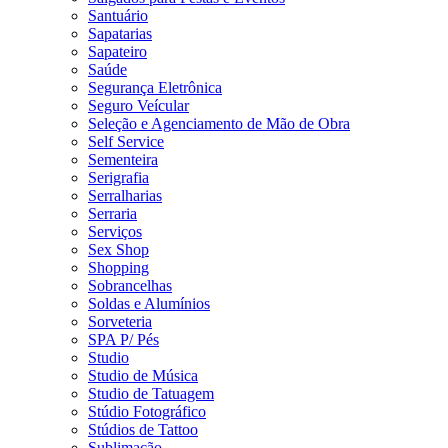
Santuário
Sapatarias
Sapateiro
Saúde
Segurança Eletrônica
Seguro Veícular
Seleção e Agenciamento de Mão de Obra
Self Service
Sementeira
Serigrafia
Serralharias
Serraria
Serviços
Sex Shop
Shopping
Sobrancelhas
Soldas e Alumínios
Sorveteria
SPA P/ Pés
Studio
Studio de Música
Studio de Tatuagem
Stúdio Fotográfico
Stúdios de Tattoo
Sublimação