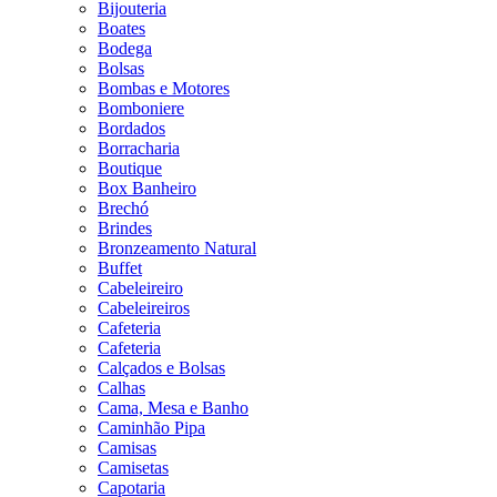
Bijouteria
Boates
Bodega
Bolsas
Bombas e Motores
Bomboniere
Bordados
Borracharia
Boutique
Box Banheiro
Brechó
Brindes
Bronzeamento Natural
Buffet
Cabeleireiro
Cabeleireiros
Cafeteria
Cafeteria
Calçados e Bolsas
Calhas
Cama, Mesa e Banho
Caminhão Pipa
Camisas
Camisetas
Capotaria