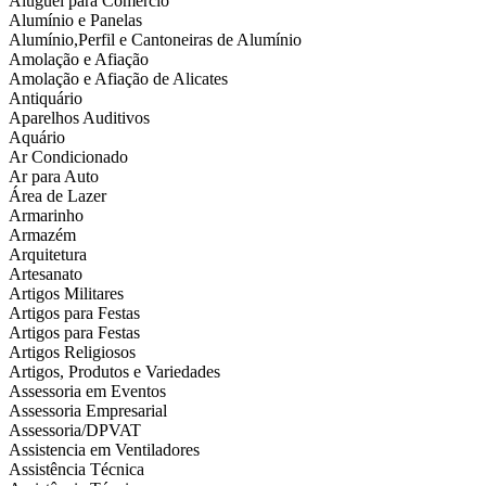
Aluguel para Comércio
Alumínio e Panelas
Alumínio,Perfil e Cantoneiras de Alumínio
Amolação e Afiação
Amolação e Afiação de Alicates
Antiquário
Aparelhos Auditivos
Aquário
Ar Condicionado
Ar para Auto
Área de Lazer
Armarinho
Armazém
Arquitetura
Artesanato
Artigos Militares
Artigos para Festas
Artigos para Festas
Artigos Religiosos
Artigos, Produtos e Variedades
Assessoria em Eventos
Assessoria Empresarial
Assessoria/DPVAT
Assistencia em Ventiladores
Assistência Técnica