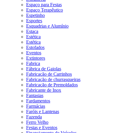
Espaço para Festas
Espaço Terapêutico
Espetinho
Esportes
Esquadrias e Alumínio
Estaca
Estética
Estética
Estofados
Eventos
Extintores
Fabrica
Fábrica de Gaiolas
Fabricação de Carrinhos
Fabricação de churrasqueiras
Fabricação de Premoldados
Fabricante de Inox
Fantasias
Fardamentos
Farmácias
Faróis e Lantenas
Fazenda
Ferro Velho
Festas e Eventos
Financiamento de Veículos