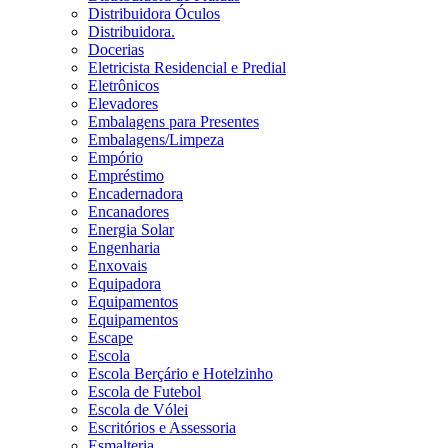
Distribuidora Óculos
Distribuidora.
Docerias
Eletricista Residencial e Predial
Eletrônicos
Elevadores
Embalagens para Presentes
Embalagens/Limpeza
Empório
Empréstimo
Encadernadora
Encanadores
Energia Solar
Engenharia
Enxovais
Equipadora
Equipamentos
Equipamentos
Escape
Escola
Escola Berçário e Hotelzinho
Escola de Futebol
Escola de Vólei
Escritórios e Assessoria
Esmalteria