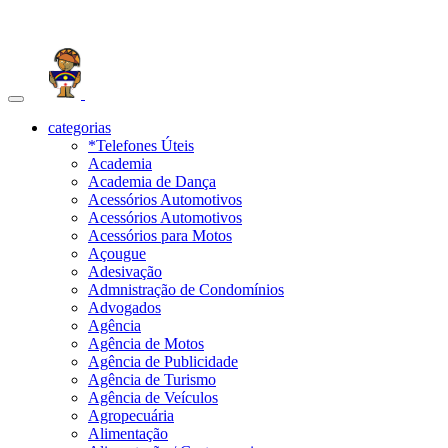
Toggle
navigation
categorias
*Telefones Úteis
Academia
Academia de Dança
Acessórios Automotivos
Acessórios Automotivos
Acessórios para Motos
Açougue
Adesivação
Admnistração de Condomínios
Advogados
Agência
Agência de Motos
Agência de Publicidade
Agência de Turismo
Agência de Veículos
Agropecuária
Alimentação