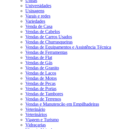
Unhas
Universidades
Usinagens
Varais e redes
Variedades
Venda de Casa
Vendas de Cabelos
Vendas de Carros Usados
Vendas de Churrasqueiras
Vendas de Equipamentos e Assistência Técnica
Vendas de Ferramentas
Vendas de Flat
Vendas de Gás
Vendas de Granito
Vendas de Laços
Vendas de Motos
Vendas de Peças
Vendas de Portas
Vendas de Tambores
Vendas de Terrenos
Vendas e Manutenção em Empilhadeiras
Veterinário
Veterinários
Viagem e Turismo
Vidraçarias