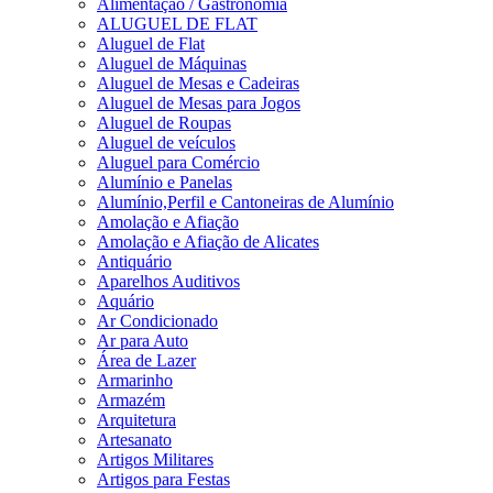
Alimentação / Gastronomia
ALUGUEL DE FLAT
Aluguel de Flat
Aluguel de Máquinas
Aluguel de Mesas e Cadeiras
Aluguel de Mesas para Jogos
Aluguel de Roupas
Aluguel de veículos
Aluguel para Comércio
Alumínio e Panelas
Alumínio,Perfil e Cantoneiras de Alumínio
Amolação e Afiação
Amolação e Afiação de Alicates
Antiquário
Aparelhos Auditivos
Aquário
Ar Condicionado
Ar para Auto
Área de Lazer
Armarinho
Armazém
Arquitetura
Artesanato
Artigos Militares
Artigos para Festas