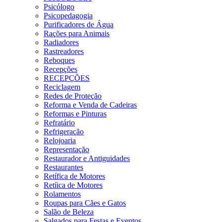
Psicólogo
Psicopedagogia
Purificadores de Água
Rações para Animais
Radiadores
Rastreadores
Reboques
Recepções
RECEPÇÕES
Reciclagem
Redes de Proteção
Reforma e Venda de Cadeiras
Reformas e Pinturas
Refratário
Refrigeração
Relojoaria
Representação
Restaurador e Antiguidades
Restaurantes
Retífica de Motores
Retíica de Motores
Rolamentos
Roupas para Cães e Gatos
Salão de Beleza
Salgados para Festas e Eventos