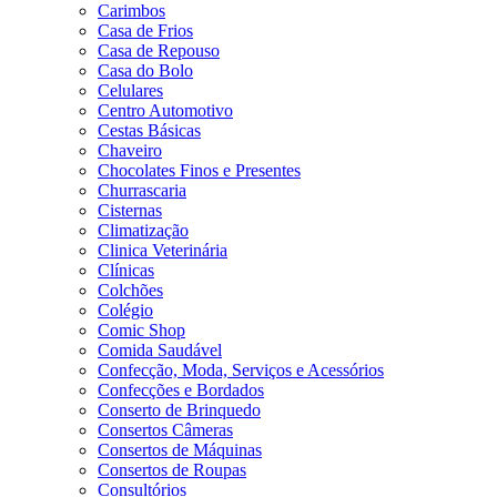
Carimbos
Casa de Frios
Casa de Repouso
Casa do Bolo
Celulares
Centro Automotivo
Cestas Básicas
Chaveiro
Chocolates Finos e Presentes
Churrascaria
Cisternas
Climatização
Clinica Veterinária
Clínicas
Colchões
Colégio
Comic Shop
Comida Saudável
Confecção, Moda, Serviços e Acessórios
Confecções e Bordados
Conserto de Brinquedo
Consertos Câmeras
Consertos de Máquinas
Consertos de Roupas
Consultórios