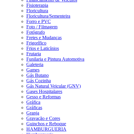
Fisioterapia
Floricultura
Floricultura/Sementeira
Forro e PVC
Foto / Filmagem
Fotógrafo
Fretes e Mudanças
Frigorífico
Frios e Laticínios
Frutaria
Funilaria e Pintura Automotiva
Galeteria
Games
Gás Butano
Gás Cozinha
Gás Natural Veicular (GNV)
Gases Hospitalares
Gesso e Reformas
Gráfica
Gráficas
Granja
Gravação e Cores
Guinchos e Reboque
HAMBURGUERIA