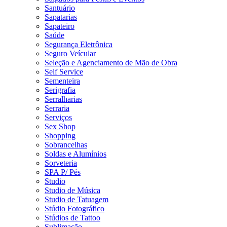
Santuário
Sapatarias
Sapateiro
Saúde
Segurança Eletrônica
Seguro Veícular
Seleção e Agenciamento de Mão de Obra
Self Service
Sementeira
Serigrafia
Serralharias
Serraria
Serviços
Sex Shop
Shopping
Sobrancelhas
Soldas e Alumínios
Sorveteria
SPA P/ Pés
Studio
Studio de Música
Studio de Tatuagem
Stúdio Fotográfico
Stúdios de Tattoo
Sublimação