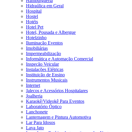
Hamburgueria
Hidraúlica em Geral
Hospital
Hostel
Hotéis
Hotel Pet
Hotel, Pousada e Albergue
Hotelzinho
Iluminação Eventos
Imobiliárias
Impermeabilização
Informática e Automação Comercial
Inspeção Veicular
Instalações Elétricas
Instituição de Ensino
Instrumentos Musicais
Internet
Jalecos e Acessórios Hospitalares
Joalheria
Karaokê/Videokê Para Eventos
Laboratório Óptico
Lanchonete
Lanternagem e Pintura Automotiva
Lar Para Idosos
Lava Jato