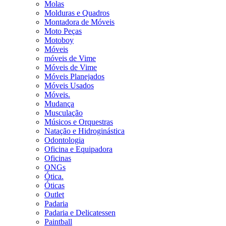
Molas
Molduras e Quadros
Montadora de Móveis
Moto Peças
Motoboy
Móveis
móveis de Vime
Móveis de Vime
Móveis Planejados
Móveis Usados
Móveis.
Mudança
Musculação
Músicos e Orquestras
Natação e Hidroginástica
Odontologia
Oficina e Equipadora
Oficinas
ONGs
Ótica.
Óticas
Outlet
Padaria
Padaria e Delicatessen
Paintball