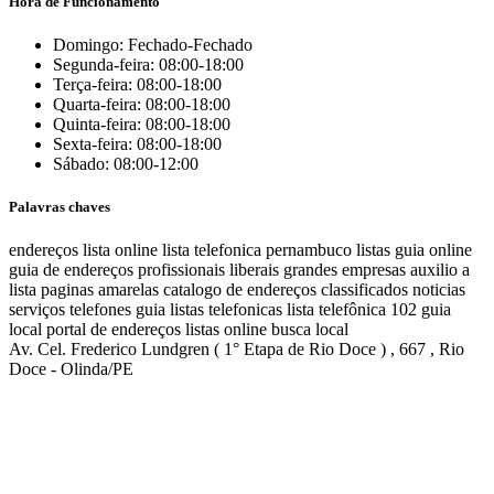
Hora de Funcionamento
Domingo: Fechado-Fechado
Segunda-feira: 08:00-18:00
Terça-feira: 08:00-18:00
Quarta-feira: 08:00-18:00
Quinta-feira: 08:00-18:00
Sexta-feira: 08:00-18:00
Sábado: 08:00-12:00
Palavras chaves
endereços
lista online
lista telefonica
pernambuco listas
guia online
guia de endereços
profissionais liberais
grandes empresas
auxilio a
lista
paginas amarelas
catalogo de endereços
classificados
noticias
serviços
telefones
guia
listas telefonicas
lista telefônica
102
guia
local
portal de endereços
listas online
busca local
Av. Cel. Frederico Lundgren ( 1° Etapa de Rio Doce ) , 667 , Rio
Doce - Olinda/PE