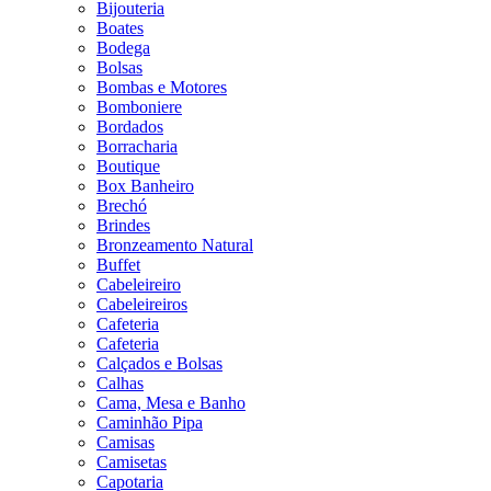
Bijouteria
Boates
Bodega
Bolsas
Bombas e Motores
Bomboniere
Bordados
Borracharia
Boutique
Box Banheiro
Brechó
Brindes
Bronzeamento Natural
Buffet
Cabeleireiro
Cabeleireiros
Cafeteria
Cafeteria
Calçados e Bolsas
Calhas
Cama, Mesa e Banho
Caminhão Pipa
Camisas
Camisetas
Capotaria