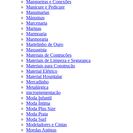
Mangueiras e Conexões
Manicure e Pedicure
Maquinarias
Máquinas
Marcenaria
Marinas
Marmoaria
Marmoraria
Martelinho de Ouro
Massagista
Materiais de Contruções
Materiais de Limpeza e Segurança
Materiais para Construção
Material Elétrico
Material Hospitalar
Mercadinho
Metalúrgica
micropigmentação
Moda Infantil
Moda Íntima
Moda Plus Size
Moda Praia
Moda Surf
Modeladores e Cintas
Moedas Antigas