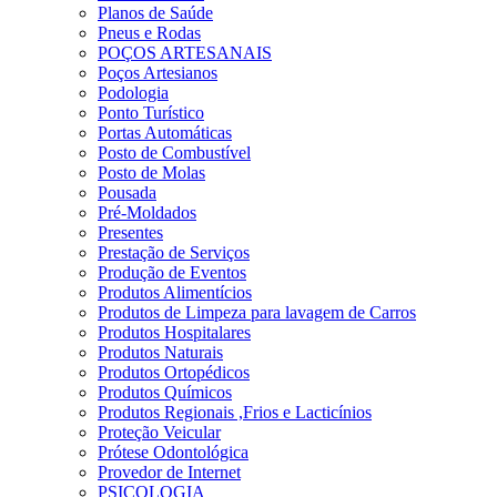
Planos de Saúde
Pneus e Rodas
POÇOS ARTESANAIS
Poços Artesianos
Podologia
Ponto Turístico
Portas Automáticas
Posto de Combustível
Posto de Molas
Pousada
Pré-Moldados
Presentes
Prestação de Serviços
Produção de Eventos
Produtos Alimentícios
Produtos de Limpeza para lavagem de Carros
Produtos Hospitalares
Produtos Naturais
Produtos Ortopédicos
Produtos Químicos
Produtos Regionais ,Frios e Lacticínios
Proteção Veicular
Prótese Odontológica
Provedor de Internet
PSICOLOGIA