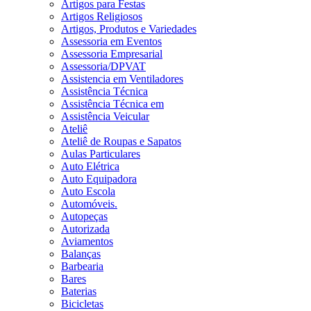
Artigos para Festas
Artigos Religiosos
Artigos, Produtos e Variedades
Assessoria em Eventos
Assessoria Empresarial
Assessoria/DPVAT
Assistencia em Ventiladores
Assistência Técnica
Assistência Técnica em
Assistência Veicular
Ateliê
Ateliê de Roupas e Sapatos
Aulas Particulares
Auto Elétrica
Auto Equipadora
Auto Escola
Automóveis.
Autopeças
Autorizada
Aviamentos
Balanças
Barbearia
Bares
Baterias
Bicicletas