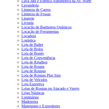
Lava Jato e Estética Automotiva na Av. Norte
Lavanderia
Limpeza de Carros
Limpeza de Fossas
Lingerie
Livraria
Locação de Banheiros Químicos
Locação de Ferramentas
Locadora
Logística
Loja de Ballet
Loja de Bolos
Loja de Bonés
Loja de Conveniência
Loja de Retalhos
Loja de Roupa
Loja de Roupas
Loja de Roupas Plus Size
Loja de Veículos
Loja Esportiva
Lojas de Roupas no Atacado e Varejo
Lojas Náuticas
Luminárias
Madeireira
Manequins e Expositores