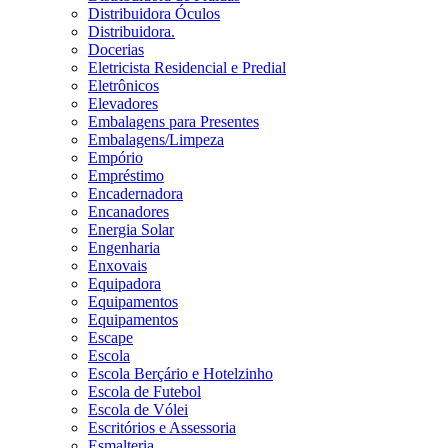
Distribuidora Óculos
Distribuidora.
Docerias
Eletricista Residencial e Predial
Eletrônicos
Elevadores
Embalagens para Presentes
Embalagens/Limpeza
Empório
Empréstimo
Encadernadora
Encanadores
Energia Solar
Engenharia
Enxovais
Equipadora
Equipamentos
Equipamentos
Escape
Escola
Escola Berçário e Hotelzinho
Escola de Futebol
Escola de Vólei
Escritórios e Assessoria
Esmalteria