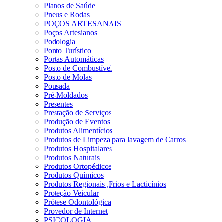
Planos de Saúde
Pneus e Rodas
POÇOS ARTESANAIS
Poços Artesianos
Podologia
Ponto Turístico
Portas Automáticas
Posto de Combustível
Posto de Molas
Pousada
Pré-Moldados
Presentes
Prestação de Serviços
Produção de Eventos
Produtos Alimentícios
Produtos de Limpeza para lavagem de Carros
Produtos Hospitalares
Produtos Naturais
Produtos Ortopédicos
Produtos Químicos
Produtos Regionais ,Frios e Lacticínios
Proteção Veicular
Prótese Odontológica
Provedor de Internet
PSICOLOGIA