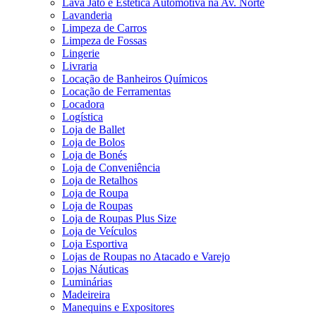
Lava Jato e Estética Automotiva na Av. Norte
Lavanderia
Limpeza de Carros
Limpeza de Fossas
Lingerie
Livraria
Locação de Banheiros Químicos
Locação de Ferramentas
Locadora
Logística
Loja de Ballet
Loja de Bolos
Loja de Bonés
Loja de Conveniência
Loja de Retalhos
Loja de Roupa
Loja de Roupas
Loja de Roupas Plus Size
Loja de Veículos
Loja Esportiva
Lojas de Roupas no Atacado e Varejo
Lojas Náuticas
Luminárias
Madeireira
Manequins e Expositores