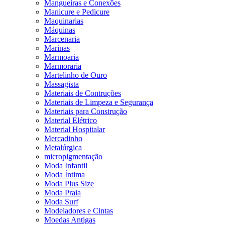
Mangueiras e Conexões
Manicure e Pedicure
Maquinarias
Máquinas
Marcenaria
Marinas
Marmoaria
Marmoraria
Martelinho de Ouro
Massagista
Materiais de Contruções
Materiais de Limpeza e Segurança
Materiais para Construção
Material Elétrico
Material Hospitalar
Mercadinho
Metalúrgica
micropigmentação
Moda Infantil
Moda Íntima
Moda Plus Size
Moda Praia
Moda Surf
Modeladores e Cintas
Moedas Antigas