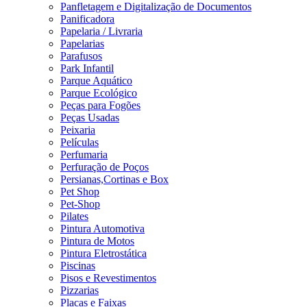
Panfletagem e Digitalização de Documentos
Panificadora
Papelaria / Livraria
Papelarias
Parafusos
Park Infantil
Parque Aquático
Parque Ecológico
Peças para Fogões
Peças Usadas
Peixaria
Películas
Perfumaria
Perfuração de Poços
Persianas,Cortinas e Box
Pet Shop
Pet-Shop
Pilates
Pintura Automotiva
Pintura de Motos
Pintura Eletrostática
Piscinas
Pisos e Revestimentos
Pizzarias
Placas e Faixas