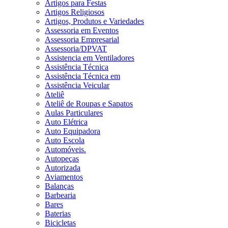
Artigos para Festas
Artigos Religiosos
Artigos, Produtos e Variedades
Assessoria em Eventos
Assessoria Empresarial
Assessoria/DPVAT
Assistencia em Ventiladores
Assistência Técnica
Assistência Técnica em
Assistência Veicular
Ateliê
Ateliê de Roupas e Sapatos
Aulas Particulares
Auto Elétrica
Auto Equipadora
Auto Escola
Automóveis.
Autopeças
Autorizada
Aviamentos
Balanças
Barbearia
Bares
Baterias
Bicicletas