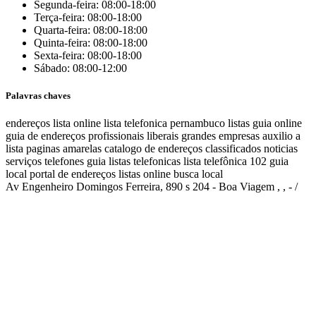
Segunda-feira: 08:00-18:00
Terça-feira: 08:00-18:00
Quarta-feira: 08:00-18:00
Quinta-feira: 08:00-18:00
Sexta-feira: 08:00-18:00
Sábado: 08:00-12:00
Palavras chaves
endereços
lista online
lista telefonica
pernambuco listas
guia online
guia de endereços
profissionais liberais
grandes empresas
auxilio a
lista
paginas amarelas
catalogo de endereços
classificados
noticias
serviços
telefones
guia
listas telefonicas
lista telefônica
102
guia
local
portal de endereços
listas online
busca local
Av Engenheiro Domingos Ferreira, 890 s 204 - Boa Viagem , , - /