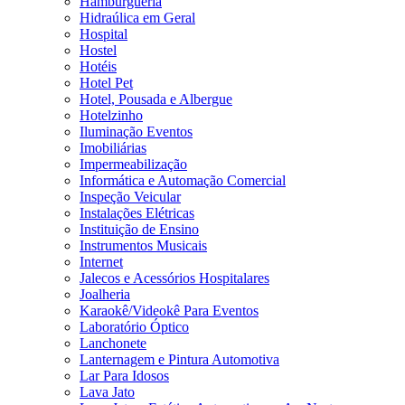
Hamburgueria
Hidraúlica em Geral
Hospital
Hostel
Hotéis
Hotel Pet
Hotel, Pousada e Albergue
Hotelzinho
Iluminação Eventos
Imobiliárias
Impermeabilização
Informática e Automação Comercial
Inspeção Veicular
Instalações Elétricas
Instituição de Ensino
Instrumentos Musicais
Internet
Jalecos e Acessórios Hospitalares
Joalheria
Karaokê/Videokê Para Eventos
Laboratório Óptico
Lanchonete
Lanternagem e Pintura Automotiva
Lar Para Idosos
Lava Jato