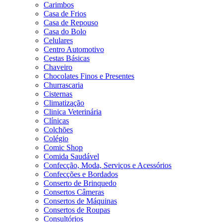
Carimbos
Casa de Frios
Casa de Repouso
Casa do Bolo
Celulares
Centro Automotivo
Cestas Básicas
Chaveiro
Chocolates Finos e Presentes
Churrascaria
Cisternas
Climatização
Clinica Veterinária
Clínicas
Colchões
Colégio
Comic Shop
Comida Saudável
Confecção, Moda, Serviços e Acessórios
Confecções e Bordados
Conserto de Brinquedo
Consertos Câmeras
Consertos de Máquinas
Consertos de Roupas
Consultórios