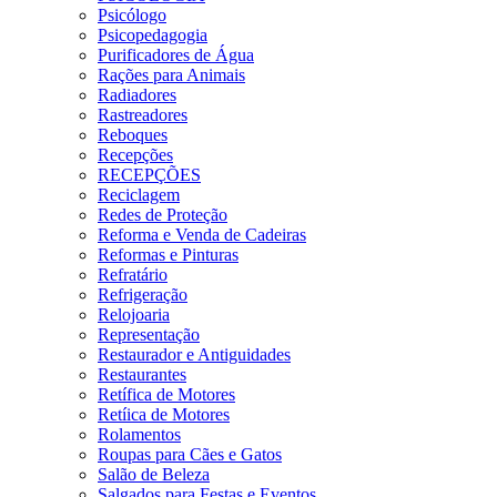
Psicólogo
Psicopedagogia
Purificadores de Água
Rações para Animais
Radiadores
Rastreadores
Reboques
Recepções
RECEPÇÕES
Reciclagem
Redes de Proteção
Reforma e Venda de Cadeiras
Reformas e Pinturas
Refratário
Refrigeração
Relojoaria
Representação
Restaurador e Antiguidades
Restaurantes
Retífica de Motores
Retíica de Motores
Rolamentos
Roupas para Cães e Gatos
Salão de Beleza
Salgados para Festas e Eventos