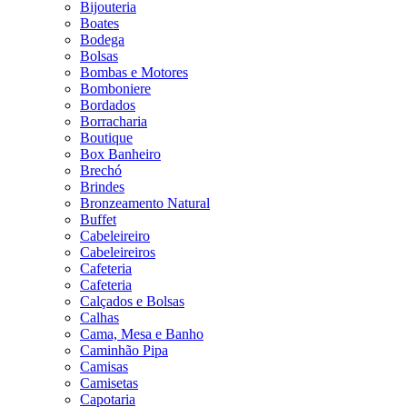
Bijouteria
Boates
Bodega
Bolsas
Bombas e Motores
Bomboniere
Bordados
Borracharia
Boutique
Box Banheiro
Brechó
Brindes
Bronzeamento Natural
Buffet
Cabeleireiro
Cabeleireiros
Cafeteria
Cafeteria
Calçados e Bolsas
Calhas
Cama, Mesa e Banho
Caminhão Pipa
Camisas
Camisetas
Capotaria