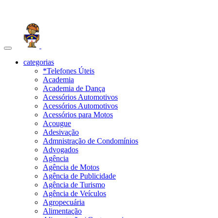
Toggle
navigation
categorias
*Telefones Úteis
Academia
Academia de Dança
Acessórios Automotivos
Acessórios Automotivos
Acessórios para Motos
Açougue
Adesivação
Admnistração de Condomínios
Advogados
Agência
Agência de Motos
Agência de Publicidade
Agência de Turismo
Agência de Veículos
Agropecuária
Alimentação