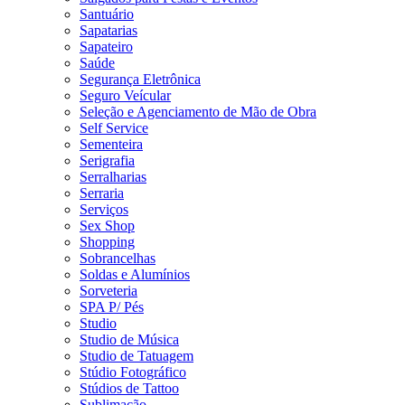
Santuário
Sapatarias
Sapateiro
Saúde
Segurança Eletrônica
Seguro Veícular
Seleção e Agenciamento de Mão de Obra
Self Service
Sementeira
Serigrafia
Serralharias
Serraria
Serviços
Sex Shop
Shopping
Sobrancelhas
Soldas e Alumínios
Sorveteria
SPA P/ Pés
Studio
Studio de Música
Studio de Tatuagem
Stúdio Fotográfico
Stúdios de Tattoo
Sublimação