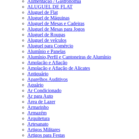
Alimentação / Gastronomia
ALUGUEL DE FLAT
Aluguel de Flat
Aluguel de Máquinas
Aluguel de Mesas e Cadeiras
Aluguel de Mesas para Jogos
Aluguel de Roupas
Aluguel de veículos
Aluguel para Comércio
Alumínio e Panelas
Alumínio,Perfil e Cantoneiras de Alumínio
Amolação e Afiação
Amolação e Afiação de Alicates
Antiquário
Aparelhos Auditivos
Aquário
Ar Condicionado
Ar para Auto
Área de Lazer
Armarinho
Armazém
Arquitetura
Artesanato
Artigos Militares
Artigos para Festas