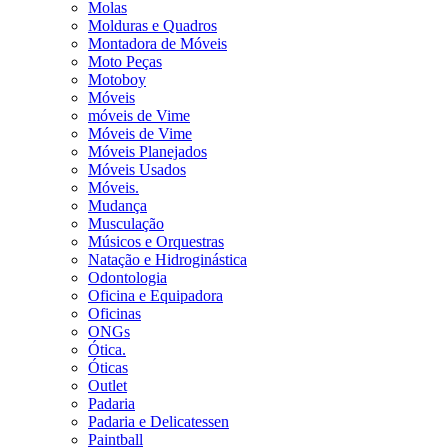
Molas
Molduras e Quadros
Montadora de Móveis
Moto Peças
Motoboy
Móveis
móveis de Vime
Móveis de Vime
Móveis Planejados
Móveis Usados
Móveis.
Mudança
Musculação
Músicos e Orquestras
Natação e Hidroginástica
Odontologia
Oficina e Equipadora
Oficinas
ONGs
Ótica.
Óticas
Outlet
Padaria
Padaria e Delicatessen
Paintball