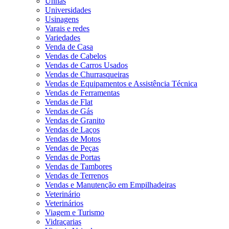
Unhas
Universidades
Usinagens
Varais e redes
Variedades
Venda de Casa
Vendas de Cabelos
Vendas de Carros Usados
Vendas de Churrasqueiras
Vendas de Equipamentos e Assistência Técnica
Vendas de Ferramentas
Vendas de Flat
Vendas de Gás
Vendas de Granito
Vendas de Laços
Vendas de Motos
Vendas de Peças
Vendas de Portas
Vendas de Tambores
Vendas de Terrenos
Vendas e Manutenção em Empilhadeiras
Veterinário
Veterinários
Viagem e Turismo
Vidraçarias