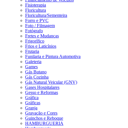
Fisioterapia
Floricultura
Floricultura/Sementeira
Forro e PVC
Foto / Filmagem
Fotógrafo
Fretes e Mudanças
Frigorífico
Frios e Laticínios
Frutaria
Funilaria e Pintura Automotiva
Galeteria
Games
Gás Butano
Gás Cozinha
Gás Natural Veicular (GNV)
Gases Hospitalares
Gesso e Reformas
Gráfica
Gráficas
Granja
Gravação e Cores
Guinchos e Reboque
HAMBURGUERIA