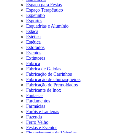
Espaço para Festas
Espaço Terapêutico
Espetinho
Esportes
Esquadrias e Alumínio
Estaca
Estética
Estética
Estofados
Eventos
Extintores
Fabrica
Fábrica de Gaiolas
Fabricação de Carrinhos
Fabricação de churrasqueiras
Fabricação de Premoldados
Fabricante de Inox
Fantasias
Fardamentos
Farmácias
Faróis e Lantenas
Fazenda
Ferro Velho
Festas e Eventos
Financiamento de Veículos