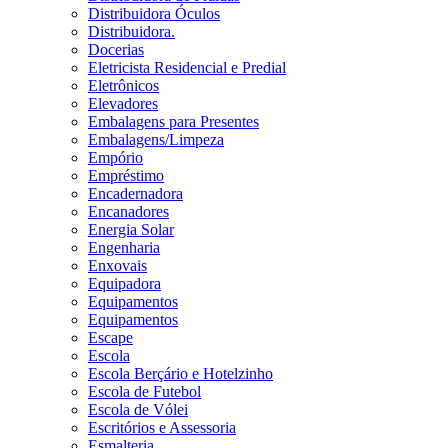
Distribuidora Óculos
Distribuidora.
Docerias
Eletricista Residencial e Predial
Eletrônicos
Elevadores
Embalagens para Presentes
Embalagens/Limpeza
Empório
Empréstimo
Encadernadora
Encanadores
Energia Solar
Engenharia
Enxovais
Equipadora
Equipamentos
Equipamentos
Escape
Escola
Escola Berçário e Hotelzinho
Escola de Futebol
Escola de Vólei
Escritórios e Assessoria
Esmalteria