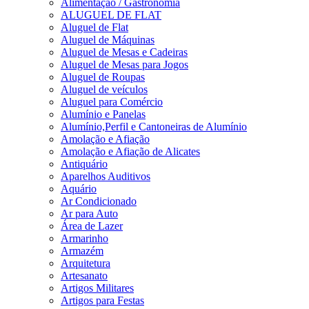
Alimentação / Gastronomia
ALUGUEL DE FLAT
Aluguel de Flat
Aluguel de Máquinas
Aluguel de Mesas e Cadeiras
Aluguel de Mesas para Jogos
Aluguel de Roupas
Aluguel de veículos
Aluguel para Comércio
Alumínio e Panelas
Alumínio,Perfil e Cantoneiras de Alumínio
Amolação e Afiação
Amolação e Afiação de Alicates
Antiquário
Aparelhos Auditivos
Aquário
Ar Condicionado
Ar para Auto
Área de Lazer
Armarinho
Armazém
Arquitetura
Artesanato
Artigos Militares
Artigos para Festas