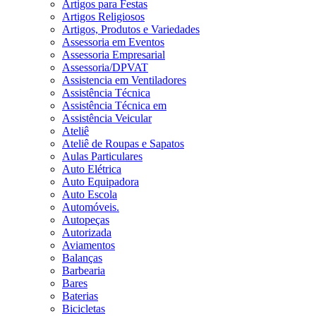
Artigos para Festas
Artigos Religiosos
Artigos, Produtos e Variedades
Assessoria em Eventos
Assessoria Empresarial
Assessoria/DPVAT
Assistencia em Ventiladores
Assistência Técnica
Assistência Técnica em
Assistência Veicular
Ateliê
Ateliê de Roupas e Sapatos
Aulas Particulares
Auto Elétrica
Auto Equipadora
Auto Escola
Automóveis.
Autopeças
Autorizada
Aviamentos
Balanças
Barbearia
Bares
Baterias
Bicicletas