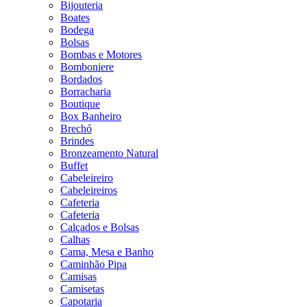
Bijouteria
Boates
Bodega
Bolsas
Bombas e Motores
Bomboniere
Bordados
Borracharia
Boutique
Box Banheiro
Brechó
Brindes
Bronzeamento Natural
Buffet
Cabeleireiro
Cabeleireiros
Cafeteria
Cafeteria
Calçados e Bolsas
Calhas
Cama, Mesa e Banho
Caminhão Pipa
Camisas
Camisetas
Capotaria