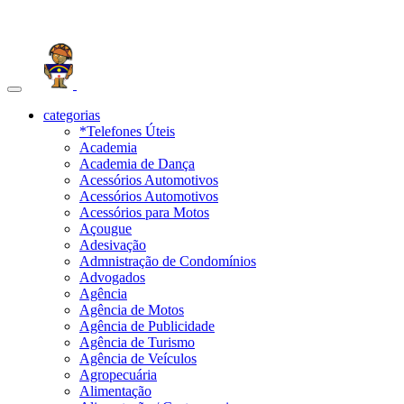
Toggle
navigation
categorias
*Telefones Úteis
Academia
Academia de Dança
Acessórios Automotivos
Acessórios Automotivos
Acessórios para Motos
Açougue
Adesivação
Admnistração de Condomínios
Advogados
Agência
Agência de Motos
Agência de Publicidade
Agência de Turismo
Agência de Veículos
Agropecuária
Alimentação