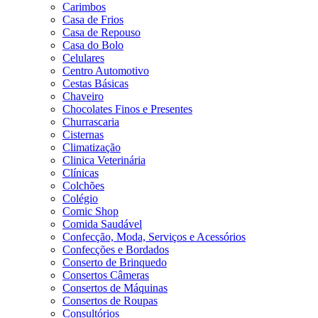
Carimbos
Casa de Frios
Casa de Repouso
Casa do Bolo
Celulares
Centro Automotivo
Cestas Básicas
Chaveiro
Chocolates Finos e Presentes
Churrascaria
Cisternas
Climatização
Clinica Veterinária
Clínicas
Colchões
Colégio
Comic Shop
Comida Saudável
Confecção, Moda, Serviços e Acessórios
Confecções e Bordados
Conserto de Brinquedo
Consertos Câmeras
Consertos de Máquinas
Consertos de Roupas
Consultórios