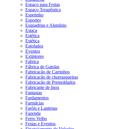
Espaço para Festas
Espaço Terapêutico
Espetinho
Esportes
Esquadrias e Alumínio
Estaca
Estética
Estética
Estofados
Eventos
Extintores
Fabrica
Fábrica de Gaiolas
Fabricação de Carrinhos
Fabricação de churrasqueiras
Fabricação de Premoldados
Fabricante de Inox
Fantasias
Fardamentos
Farmácias
Faróis e Lantenas
Fazenda
Ferro Velho
Festas e Eventos
Financiamento de Veículos