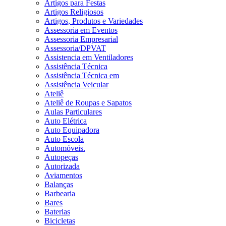
Artigos para Festas
Artigos Religiosos
Artigos, Produtos e Variedades
Assessoria em Eventos
Assessoria Empresarial
Assessoria/DPVAT
Assistencia em Ventiladores
Assistência Técnica
Assistência Técnica em
Assistência Veicular
Ateliê
Ateliê de Roupas e Sapatos
Aulas Particulares
Auto Elétrica
Auto Equipadora
Auto Escola
Automóveis.
Autopeças
Autorizada
Aviamentos
Balanças
Barbearia
Bares
Baterias
Bicicletas