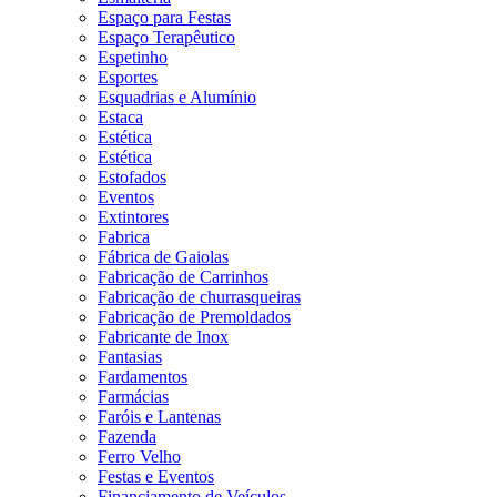
Espaço para Festas
Espaço Terapêutico
Espetinho
Esportes
Esquadrias e Alumínio
Estaca
Estética
Estética
Estofados
Eventos
Extintores
Fabrica
Fábrica de Gaiolas
Fabricação de Carrinhos
Fabricação de churrasqueiras
Fabricação de Premoldados
Fabricante de Inox
Fantasias
Fardamentos
Farmácias
Faróis e Lantenas
Fazenda
Ferro Velho
Festas e Eventos
Financiamento de Veículos