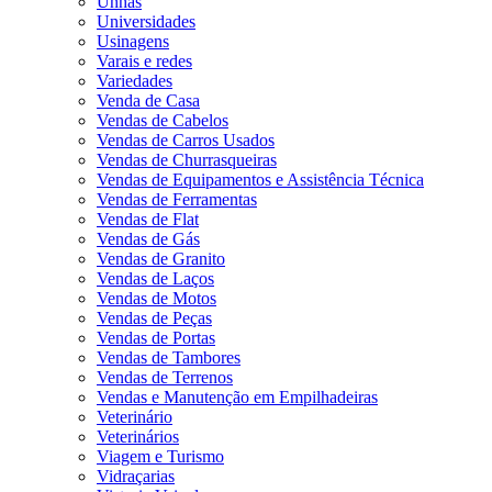
Unhas
Universidades
Usinagens
Varais e redes
Variedades
Venda de Casa
Vendas de Cabelos
Vendas de Carros Usados
Vendas de Churrasqueiras
Vendas de Equipamentos e Assistência Técnica
Vendas de Ferramentas
Vendas de Flat
Vendas de Gás
Vendas de Granito
Vendas de Laços
Vendas de Motos
Vendas de Peças
Vendas de Portas
Vendas de Tambores
Vendas de Terrenos
Vendas e Manutenção em Empilhadeiras
Veterinário
Veterinários
Viagem e Turismo
Vidraçarias