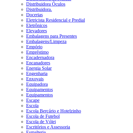
Distribuidora Óculos
Distribuidora.
Docerias
Eletricista Residencial e Predial
Eletrônicos
Elevadores
Embalagens para Presentes
Embalagens/Limpeza
Empório
Empréstimo
Encadernadora
Encanadores
Energia Solar
Engenharia
Enxovais
Equipadora
Equipamentos
Equipamentos
Escape
Escola
Escola Berçário e Hotelzinho
Escola de Futebol
Escola de Vólei
Escritórios e Assessoria
Esmalteria