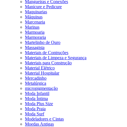
Mangueiras e Conexões
Manicure e Pedicure
Maquinarias
Máquinas
Marcenaria
Marinas
Marmoaria
Marmoraria
Martelinho de Ouro
Massagista
Materiais de Contruções
Materiais de Limpeza e Segurança
Materiais para Construção
Material Elétrico
Material Hospitalar
Mercadinho
Metalúrgica
micropigmentação
Moda Infantil
Moda Íntima
Moda Plus Size
Moda Praia
Moda Surf
Modeladores e Cintas
Moedas Antigas