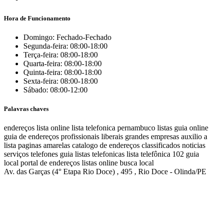
Hora de Funcionamento
Domingo: Fechado-Fechado
Segunda-feira: 08:00-18:00
Terça-feira: 08:00-18:00
Quarta-feira: 08:00-18:00
Quinta-feira: 08:00-18:00
Sexta-feira: 08:00-18:00
Sábado: 08:00-12:00
Palavras chaves
endereços
lista online
lista telefonica
pernambuco listas
guia online
guia de endereços
profissionais liberais
grandes empresas
auxilio a
lista
paginas amarelas
catalogo de endereços
classificados
noticias
serviços
telefones
guia
listas telefonicas
lista telefônica
102
guia
local
portal de endereços
listas online
busca local
Av. das Garças (4° Etapa Rio Doce) , 495 , Rio Doce - Olinda/PE