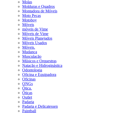
Molas
Molduras e Quadros
Montadora de Móveis
Moto Peças
Motoboy
Móveis
móveis de Vime
Móveis de Vime
Móveis Planejados
Móveis Usados
Móveis.
Mudança
Musculação
Músicos e Orquestras
Natação e Hidroginástica
Odontologia
Oficina e Equipadora
Oficinas
ONGs
Ótica.
Óticas
Outlet
Padaria
Padaria e Delicatessen
Paintball