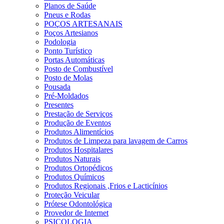
Planos de Saúde
Pneus e Rodas
POÇOS ARTESANAIS
Poços Artesianos
Podologia
Ponto Turístico
Portas Automáticas
Posto de Combustível
Posto de Molas
Pousada
Pré-Moldados
Presentes
Prestação de Serviços
Produção de Eventos
Produtos Alimentícios
Produtos de Limpeza para lavagem de Carros
Produtos Hospitalares
Produtos Naturais
Produtos Ortopédicos
Produtos Químicos
Produtos Regionais ,Frios e Lacticínios
Proteção Veicular
Prótese Odontológica
Provedor de Internet
PSICOLOGIA