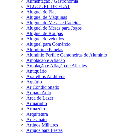
Alimentação / Gastronomia
ALUGUEL DE FLAT
Aluguel de Flat
Aluguel de Máquinas
Aluguel de Mesas e Cadeiras
Aluguel de Mesas para Jogos
Aluguel de Roupas
Aluguel de veículos
Aluguel para Comércio
Alumínio e Panelas
Alumínio,Perfil e Cantoneiras de Alumínio
Amolação e Afiação
Amolação e Afiação de Alicates
Antiquário
Aparelhos Auditivos
Aquário
Ar Condicionado
Ar para Auto
Área de Lazer
Armarinho
Armazém
Arquitetura
Artesanato
Artigos Militares
Artigos para Festas