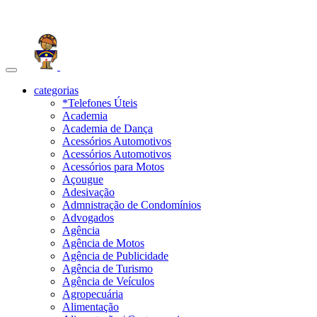
Toggle
navigation
categorias
*Telefones Úteis
Academia
Academia de Dança
Acessórios Automotivos
Acessórios Automotivos
Acessórios para Motos
Açougue
Adesivação
Admnistração de Condomínios
Advogados
Agência
Agência de Motos
Agência de Publicidade
Agência de Turismo
Agência de Veículos
Agropecuária
Alimentação