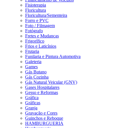
Fisioterapia
Floricultura
Floricultura/Sementeira
Forro e PVC
Foto / Filmagem
Fotógrafo
Fretes e Mudanças
Frigorífico
Frios e Laticínios
Frutaria
Funilaria e Pintura Automotiva
Galeteria
Games
Gás Butano
Gás Cozinha
Gás Natural Veicular (GNV)
Gases Hospitalares
Gesso e Reformas
Gráfica
Gráficas
Granja
Gravação e Cores
Guinchos e Reboque
HAMBURGUERIA