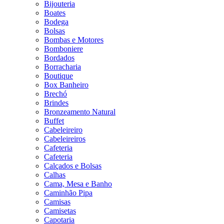
Bijouteria
Boates
Bodega
Bolsas
Bombas e Motores
Bomboniere
Bordados
Borracharia
Boutique
Box Banheiro
Brechó
Brindes
Bronzeamento Natural
Buffet
Cabeleireiro
Cabeleireiros
Cafeteria
Cafeteria
Calçados e Bolsas
Calhas
Cama, Mesa e Banho
Caminhão Pipa
Camisas
Camisetas
Capotaria