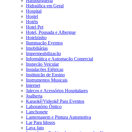
Hamburgueria
Hidraúlica em Geral
Hospital
Hostel
Hotéis
Hotel Pet
Hotel, Pousada e Albergue
Hotelzinho
Iluminação Eventos
Imobiliárias
Impermeabilização
Informática e Automação Comercial
Inspeção Veicular
Instalações Elétricas
Instituição de Ensino
Instrumentos Musicais
Internet
Jalecos e Acessórios Hospitalares
Joalheria
Karaokê/Videokê Para Eventos
Laboratório Óptico
Lanchonete
Lanternagem e Pintura Automotiva
Lar Para Idosos
Lava Jato