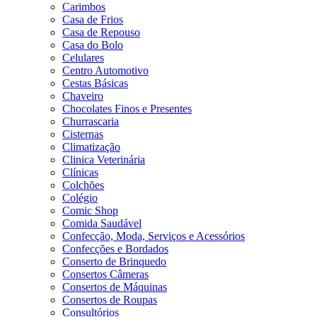
Carimbos
Casa de Frios
Casa de Repouso
Casa do Bolo
Celulares
Centro Automotivo
Cestas Básicas
Chaveiro
Chocolates Finos e Presentes
Churrascaria
Cisternas
Climatização
Clinica Veterinária
Clínicas
Colchões
Colégio
Comic Shop
Comida Saudável
Confecção, Moda, Serviços e Acessórios
Confecções e Bordados
Conserto de Brinquedo
Consertos Câmeras
Consertos de Máquinas
Consertos de Roupas
Consultórios