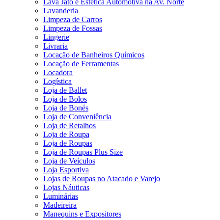
Lava Jato e Estética Automotiva na Av. Norte
Lavanderia
Limpeza de Carros
Limpeza de Fossas
Lingerie
Livraria
Locação de Banheiros Químicos
Locação de Ferramentas
Locadora
Logística
Loja de Ballet
Loja de Bolos
Loja de Bonés
Loja de Conveniência
Loja de Retalhos
Loja de Roupa
Loja de Roupas
Loja de Roupas Plus Size
Loja de Veículos
Loja Esportiva
Lojas de Roupas no Atacado e Varejo
Lojas Náuticas
Luminárias
Madeireira
Manequins e Expositores