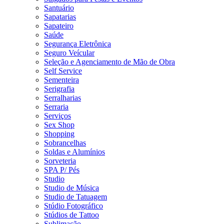
Santuário
Sapatarias
Sapateiro
Saúde
Segurança Eletrônica
Seguro Veícular
Seleção e Agenciamento de Mão de Obra
Self Service
Sementeira
Serigrafia
Serralharias
Serraria
Serviços
Sex Shop
Shopping
Sobrancelhas
Soldas e Alumínios
Sorveteria
SPA P/ Pés
Studio
Studio de Música
Studio de Tatuagem
Stúdio Fotográfico
Stúdios de Tattoo
Sublimação