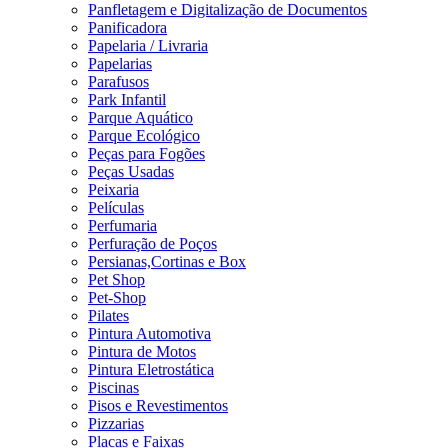
Panfletagem e Digitalização de Documentos
Panificadora
Papelaria / Livraria
Papelarias
Parafusos
Park Infantil
Parque Aquático
Parque Ecológico
Peças para Fogões
Peças Usadas
Peixaria
Películas
Perfumaria
Perfuração de Poços
Persianas,Cortinas e Box
Pet Shop
Pet-Shop
Pilates
Pintura Automotiva
Pintura de Motos
Pintura Eletrostática
Piscinas
Pisos e Revestimentos
Pizzarias
Placas e Faixas