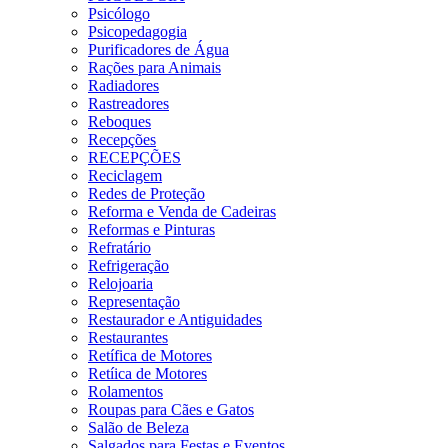
Psicólogo
Psicopedagogia
Purificadores de Água
Rações para Animais
Radiadores
Rastreadores
Reboques
Recepções
RECEPÇÕES
Reciclagem
Redes de Proteção
Reforma e Venda de Cadeiras
Reformas e Pinturas
Refratário
Refrigeração
Relojoaria
Representação
Restaurador e Antiguidades
Restaurantes
Retífica de Motores
Retíica de Motores
Rolamentos
Roupas para Cães e Gatos
Salão de Beleza
Salgados para Festas e Eventos