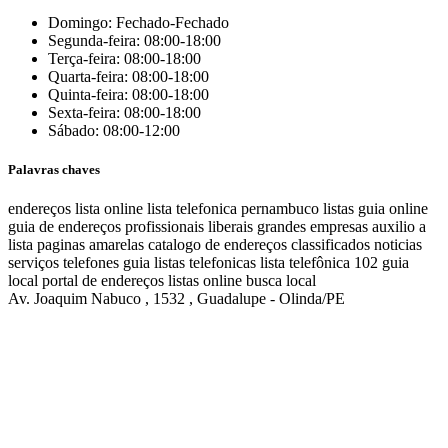
Domingo: Fechado-Fechado
Segunda-feira: 08:00-18:00
Terça-feira: 08:00-18:00
Quarta-feira: 08:00-18:00
Quinta-feira: 08:00-18:00
Sexta-feira: 08:00-18:00
Sábado: 08:00-12:00
Palavras chaves
endereços
lista online
lista telefonica
pernambuco listas
guia online
guia de endereços
profissionais liberais
grandes empresas
auxilio a
lista
paginas amarelas
catalogo de endereços
classificados
noticias
serviços
telefones
guia
listas telefonicas
lista telefônica
102
guia
local
portal de endereços
listas online
busca local
Av. Joaquim Nabuco , 1532 , Guadalupe - Olinda/PE