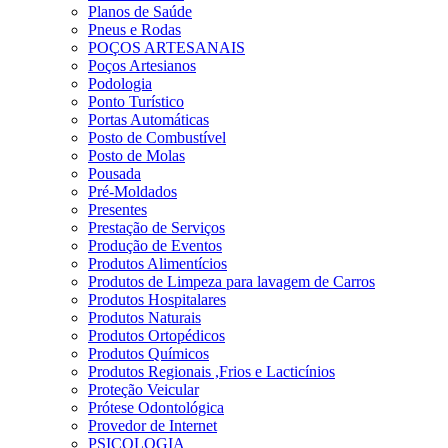
Planos de Saúde
Pneus e Rodas
POÇOS ARTESANAIS
Poços Artesianos
Podologia
Ponto Turístico
Portas Automáticas
Posto de Combustível
Posto de Molas
Pousada
Pré-Moldados
Presentes
Prestação de Serviços
Produção de Eventos
Produtos Alimentícios
Produtos de Limpeza para lavagem de Carros
Produtos Hospitalares
Produtos Naturais
Produtos Ortopédicos
Produtos Químicos
Produtos Regionais ,Frios e Lacticínios
Proteção Veicular
Prótese Odontológica
Provedor de Internet
PSICOLOGIA