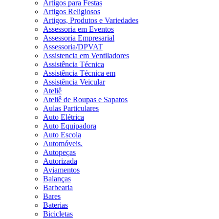
Artigos para Festas
Artigos Religiosos
Artigos, Produtos e Variedades
Assessoria em Eventos
Assessoria Empresarial
Assessoria/DPVAT
Assistencia em Ventiladores
Assistência Técnica
Assistência Técnica em
Assistência Veicular
Ateliê
Ateliê de Roupas e Sapatos
Aulas Particulares
Auto Elétrica
Auto Equipadora
Auto Escola
Automóveis.
Autopeças
Autorizada
Aviamentos
Balanças
Barbearia
Bares
Baterias
Bicicletas