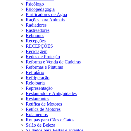
Psicólogo
Psicopedagogia
Purificadores de Água
Rações para Animais
Radiadores
Rastreadores
Reboques
Recepções
RECEPÇÕES
Reciclagem
Redes de Proteção
Reforma e Venda de Cadeiras
Reformas e Pinturas
Refratário
Refrigeração
Relojoaria
Representação
Restaurador e Antiguidades
Restaurantes
Retífica de Motores
Retíica de Motores
Rolamentos
Roupas para Cães e Gatos
Salão de Beleza
Salgados para Festas e Eventos