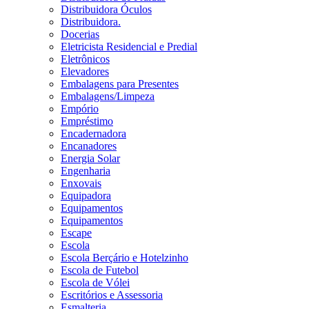
Distribuidora Óculos
Distribuidora.
Docerias
Eletricista Residencial e Predial
Eletrônicos
Elevadores
Embalagens para Presentes
Embalagens/Limpeza
Empório
Empréstimo
Encadernadora
Encanadores
Energia Solar
Engenharia
Enxovais
Equipadora
Equipamentos
Equipamentos
Escape
Escola
Escola Berçário e Hotelzinho
Escola de Futebol
Escola de Vólei
Escritórios e Assessoria
Esmalteria