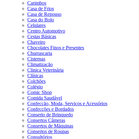
Carimbos
Casa de Frios
Casa de Repouso
Casa do Bolo
Celulares
Centro Automotivo
Cestas Básicas
Chaveiro
Chocolates Finos e Presentes
Churrascaria
Cisternas
Climatização
Clinica Veterinária
Clínicas
Colchões
Colégio
Comic Shop
Comida Saudável
Confecção, Moda, Serviços e Acessórios
Confecções e Bordados
Conserto de Brinquedo
Consertos Câmeras
Consertos de Máquinas
Consertos de Roupas
Consultórios