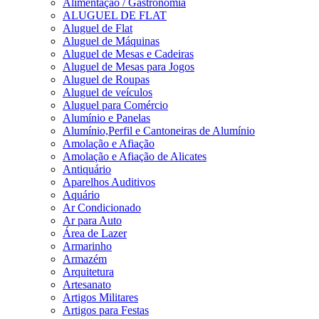
Alimentação / Gastronomia
ALUGUEL DE FLAT
Aluguel de Flat
Aluguel de Máquinas
Aluguel de Mesas e Cadeiras
Aluguel de Mesas para Jogos
Aluguel de Roupas
Aluguel de veículos
Aluguel para Comércio
Alumínio e Panelas
Alumínio,Perfil e Cantoneiras de Alumínio
Amolação e Afiação
Amolação e Afiação de Alicates
Antiquário
Aparelhos Auditivos
Aquário
Ar Condicionado
Ar para Auto
Área de Lazer
Armarinho
Armazém
Arquitetura
Artesanato
Artigos Militares
Artigos para Festas