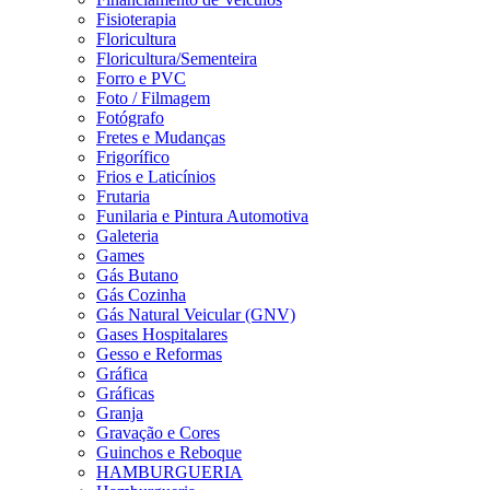
Fisioterapia
Floricultura
Floricultura/Sementeira
Forro e PVC
Foto / Filmagem
Fotógrafo
Fretes e Mudanças
Frigorífico
Frios e Laticínios
Frutaria
Funilaria e Pintura Automotiva
Galeteria
Games
Gás Butano
Gás Cozinha
Gás Natural Veicular (GNV)
Gases Hospitalares
Gesso e Reformas
Gráfica
Gráficas
Granja
Gravação e Cores
Guinchos e Reboque
HAMBURGUERIA