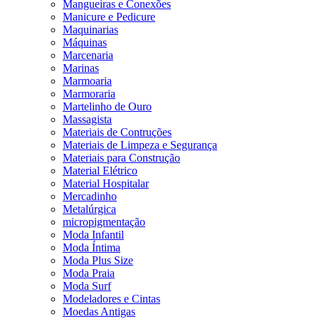
Mangueiras e Conexões
Manicure e Pedicure
Maquinarias
Máquinas
Marcenaria
Marinas
Marmoaria
Marmoraria
Martelinho de Ouro
Massagista
Materiais de Contruções
Materiais de Limpeza e Segurança
Materiais para Construção
Material Elétrico
Material Hospitalar
Mercadinho
Metalúrgica
micropigmentação
Moda Infantil
Moda Íntima
Moda Plus Size
Moda Praia
Moda Surf
Modeladores e Cintas
Moedas Antigas