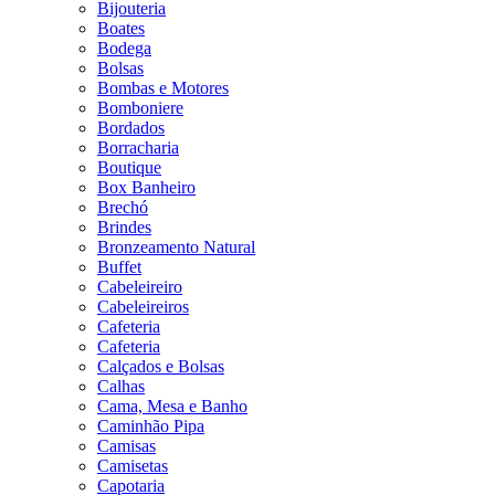
Bijouteria
Boates
Bodega
Bolsas
Bombas e Motores
Bomboniere
Bordados
Borracharia
Boutique
Box Banheiro
Brechó
Brindes
Bronzeamento Natural
Buffet
Cabeleireiro
Cabeleireiros
Cafeteria
Cafeteria
Calçados e Bolsas
Calhas
Cama, Mesa e Banho
Caminhão Pipa
Camisas
Camisetas
Capotaria