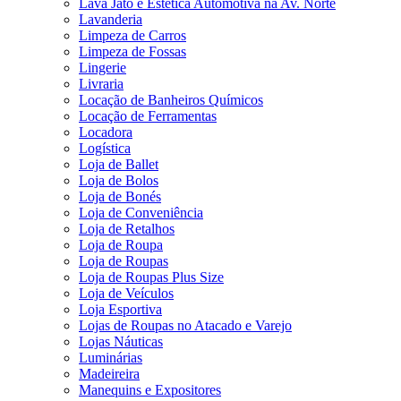
Lava Jato e Estética Automotiva na Av. Norte
Lavanderia
Limpeza de Carros
Limpeza de Fossas
Lingerie
Livraria
Locação de Banheiros Químicos
Locação de Ferramentas
Locadora
Logística
Loja de Ballet
Loja de Bolos
Loja de Bonés
Loja de Conveniência
Loja de Retalhos
Loja de Roupa
Loja de Roupas
Loja de Roupas Plus Size
Loja de Veículos
Loja Esportiva
Lojas de Roupas no Atacado e Varejo
Lojas Náuticas
Luminárias
Madeireira
Manequins e Expositores