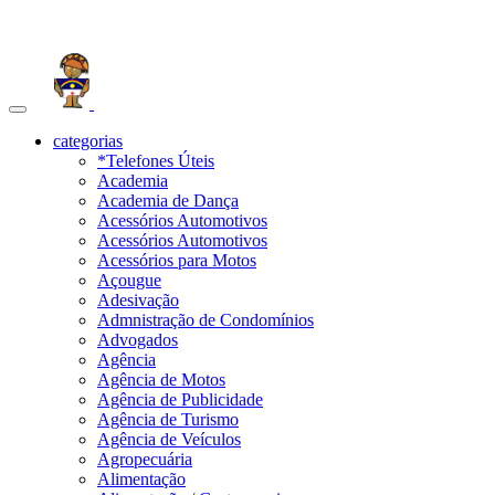
Toggle
navigation
categorias
*Telefones Úteis
Academia
Academia de Dança
Acessórios Automotivos
Acessórios Automotivos
Acessórios para Motos
Açougue
Adesivação
Admnistração de Condomínios
Advogados
Agência
Agência de Motos
Agência de Publicidade
Agência de Turismo
Agência de Veículos
Agropecuária
Alimentação