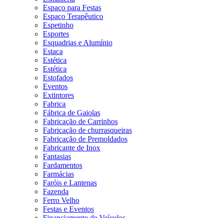
Espaço para Festas
Espaço Terapêutico
Espetinho
Esportes
Esquadrias e Alumínio
Estaca
Estética
Estética
Estofados
Eventos
Extintores
Fabrica
Fábrica de Gaiolas
Fabricação de Carrinhos
Fabricação de churrasqueiras
Fabricação de Premoldados
Fabricante de Inox
Fantasias
Fardamentos
Farmácias
Faróis e Lantenas
Fazenda
Ferro Velho
Festas e Eventos
Financiamento de Veículos