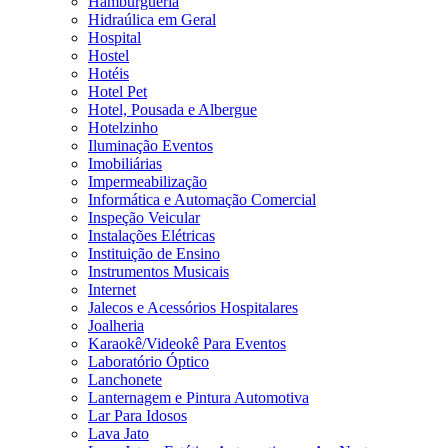
Hamburgueria
Hidraúlica em Geral
Hospital
Hostel
Hotéis
Hotel Pet
Hotel, Pousada e Albergue
Hotelzinho
Iluminação Eventos
Imobiliárias
Impermeabilização
Informática e Automação Comercial
Inspeção Veicular
Instalações Elétricas
Instituição de Ensino
Instrumentos Musicais
Internet
Jalecos e Acessórios Hospitalares
Joalheria
Karaokê/Videokê Para Eventos
Laboratório Óptico
Lanchonete
Lanternagem e Pintura Automotiva
Lar Para Idosos
Lava Jato