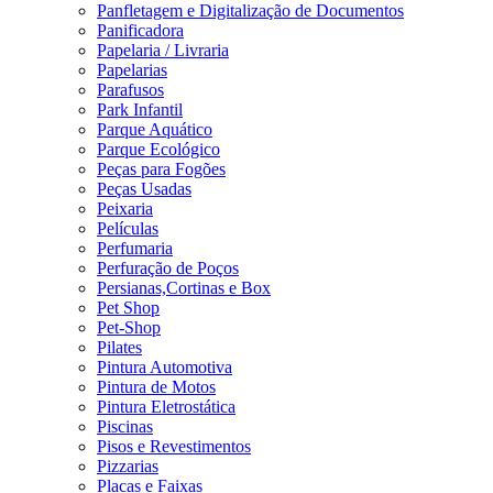
Panfletagem e Digitalização de Documentos
Panificadora
Papelaria / Livraria
Papelarias
Parafusos
Park Infantil
Parque Aquático
Parque Ecológico
Peças para Fogões
Peças Usadas
Peixaria
Películas
Perfumaria
Perfuração de Poços
Persianas,Cortinas e Box
Pet Shop
Pet-Shop
Pilates
Pintura Automotiva
Pintura de Motos
Pintura Eletrostática
Piscinas
Pisos e Revestimentos
Pizzarias
Placas e Faixas