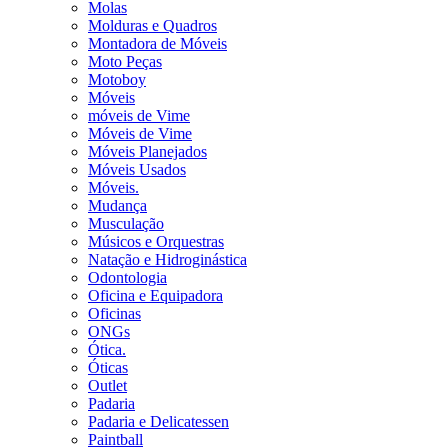
Molas
Molduras e Quadros
Montadora de Móveis
Moto Peças
Motoboy
Móveis
móveis de Vime
Móveis de Vime
Móveis Planejados
Móveis Usados
Móveis.
Mudança
Musculação
Músicos e Orquestras
Natação e Hidroginástica
Odontologia
Oficina e Equipadora
Oficinas
ONGs
Ótica.
Óticas
Outlet
Padaria
Padaria e Delicatessen
Paintball