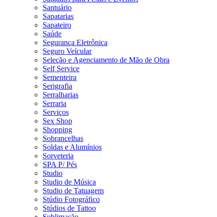
Santuário
Sapatarias
Sapateiro
Saúde
Segurança Eletrônica
Seguro Veícular
Seleção e Agenciamento de Mão de Obra
Self Service
Sementeira
Serigrafia
Serralharias
Serraria
Serviços
Sex Shop
Shopping
Sobrancelhas
Soldas e Alumínios
Sorveteria
SPA P/ Pés
Studio
Studio de Música
Studio de Tatuagem
Stúdio Fotográfico
Stúdios de Tattoo
Sublimação