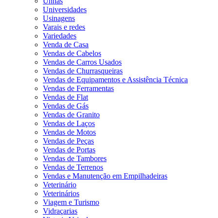
Unhas
Universidades
Usinagens
Varais e redes
Variedades
Venda de Casa
Vendas de Cabelos
Vendas de Carros Usados
Vendas de Churrasqueiras
Vendas de Equipamentos e Assistência Técnica
Vendas de Ferramentas
Vendas de Flat
Vendas de Gás
Vendas de Granito
Vendas de Laços
Vendas de Motos
Vendas de Peças
Vendas de Portas
Vendas de Tambores
Vendas de Terrenos
Vendas e Manutenção em Empilhadeiras
Veterinário
Veterinários
Viagem e Turismo
Vidraçarias