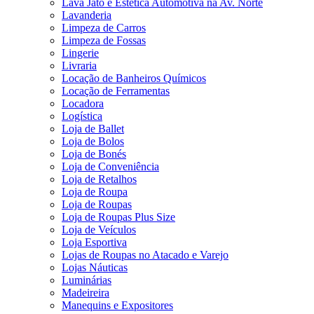
Lava Jato e Estética Automotiva na Av. Norte
Lavanderia
Limpeza de Carros
Limpeza de Fossas
Lingerie
Livraria
Locação de Banheiros Químicos
Locação de Ferramentas
Locadora
Logística
Loja de Ballet
Loja de Bolos
Loja de Bonés
Loja de Conveniência
Loja de Retalhos
Loja de Roupa
Loja de Roupas
Loja de Roupas Plus Size
Loja de Veículos
Loja Esportiva
Lojas de Roupas no Atacado e Varejo
Lojas Náuticas
Luminárias
Madeireira
Manequins e Expositores