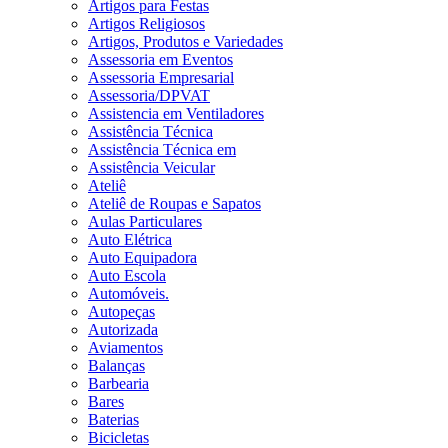
Artigos para Festas
Artigos Religiosos
Artigos, Produtos e Variedades
Assessoria em Eventos
Assessoria Empresarial
Assessoria/DPVAT
Assistencia em Ventiladores
Assistência Técnica
Assistência Técnica em
Assistência Veicular
Ateliê
Ateliê de Roupas e Sapatos
Aulas Particulares
Auto Elétrica
Auto Equipadora
Auto Escola
Automóveis.
Autopeças
Autorizada
Aviamentos
Balanças
Barbearia
Bares
Baterias
Bicicletas