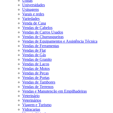
Unhas
Universidades
Usinagens
Varais e redes
Variedades
Venda de Casa
Vendas de Cabelos
Vendas de Carros Usados
Vendas de Churrasqueiras
Vendas de Equipamentos e Assistência Técnica
Vendas de Ferramentas
Vendas de Flat
Vendas de Gás
Vendas de Granito
Vendas de Laços
Vendas de Motos
Vendas de Peças
Vendas de Portas
Vendas de Tambores
Vendas de Terrenos
Vendas e Manutenção em Empilhadeiras
Veterinário
Veterinários
Viagem e Turismo
Vidraçarias