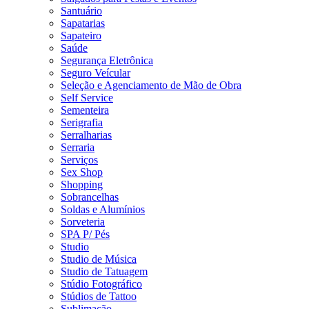
Santuário
Sapatarias
Sapateiro
Saúde
Segurança Eletrônica
Seguro Veícular
Seleção e Agenciamento de Mão de Obra
Self Service
Sementeira
Serigrafia
Serralharias
Serraria
Serviços
Sex Shop
Shopping
Sobrancelhas
Soldas e Alumínios
Sorveteria
SPA P/ Pés
Studio
Studio de Música
Studio de Tatuagem
Stúdio Fotográfico
Stúdios de Tattoo
Sublimação