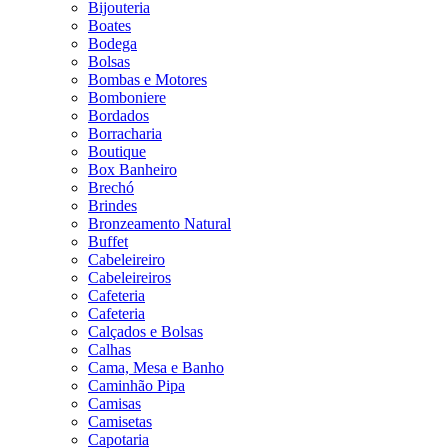
Bijouteria
Boates
Bodega
Bolsas
Bombas e Motores
Bomboniere
Bordados
Borracharia
Boutique
Box Banheiro
Brechó
Brindes
Bronzeamento Natural
Buffet
Cabeleireiro
Cabeleireiros
Cafeteria
Cafeteria
Calçados e Bolsas
Calhas
Cama, Mesa e Banho
Caminhão Pipa
Camisas
Camisetas
Capotaria