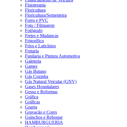
Fisioterapia
Floricultura
Floricultura/Sementeira
Forro e PVC
Foto / Filmagem
Fotógrafo
Fretes e Mudanças
Frigorífico
Frios e Laticínios
Frutaria
Funilaria e Pintura Automotiva
Galeteria
Games
Gás Butano
Gás Cozinha
Gás Natural Veicular (GNV)
Gases Hospitalares
Gesso e Reformas
Gráfica
Gráficas
Granja
Gravação e Cores
Guinchos e Reboque
HAMBURGUERIA