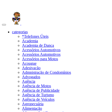
Toggle
navigation
categorias
*Telefones Úteis
Academia
Academia de Dança
Acessórios Automotivos
Acessórios Automotivos
Acessórios para Motos
Açougue
Adesivação
Admnistração de Condomínios
Advogados
Agência
Agência de Motos
Agência de Publicidade
Agência de Turismo
Agência de Veículos
Agropecuária
Alimentação