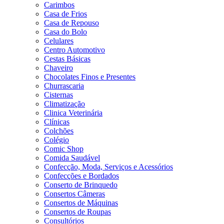
Carimbos
Casa de Frios
Casa de Repouso
Casa do Bolo
Celulares
Centro Automotivo
Cestas Básicas
Chaveiro
Chocolates Finos e Presentes
Churrascaria
Cisternas
Climatização
Clinica Veterinária
Clínicas
Colchões
Colégio
Comic Shop
Comida Saudável
Confecção, Moda, Serviços e Acessórios
Confecções e Bordados
Conserto de Brinquedo
Consertos Câmeras
Consertos de Máquinas
Consertos de Roupas
Consultórios