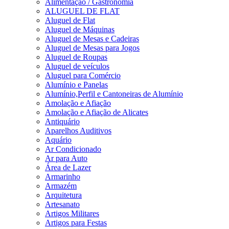
Alimentação / Gastronomia
ALUGUEL DE FLAT
Aluguel de Flat
Aluguel de Máquinas
Aluguel de Mesas e Cadeiras
Aluguel de Mesas para Jogos
Aluguel de Roupas
Aluguel de veículos
Aluguel para Comércio
Alumínio e Panelas
Alumínio,Perfil e Cantoneiras de Alumínio
Amolação e Afiação
Amolação e Afiação de Alicates
Antiquário
Aparelhos Auditivos
Aquário
Ar Condicionado
Ar para Auto
Área de Lazer
Armarinho
Armazém
Arquitetura
Artesanato
Artigos Militares
Artigos para Festas