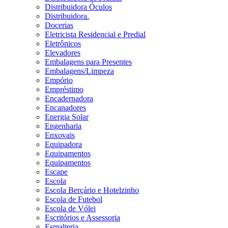
Distribuidora Óculos
Distribuidora.
Docerias
Eletricista Residencial e Predial
Eletrônicos
Elevadores
Embalagens para Presentes
Embalagens/Limpeza
Empório
Empréstimo
Encadernadora
Encanadores
Energia Solar
Engenharia
Enxovais
Equipadora
Equipamentos
Equipamentos
Escape
Escola
Escola Berçário e Hotelzinho
Escola de Futebol
Escola de Vólei
Escritórios e Assessoria
Esmalteria