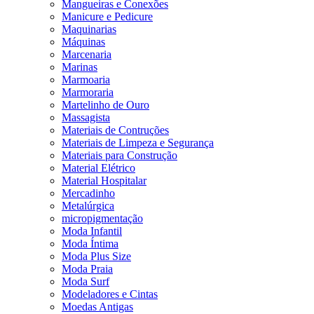
Mangueiras e Conexões
Manicure e Pedicure
Maquinarias
Máquinas
Marcenaria
Marinas
Marmoaria
Marmoraria
Martelinho de Ouro
Massagista
Materiais de Contruções
Materiais de Limpeza e Segurança
Materiais para Construção
Material Elétrico
Material Hospitalar
Mercadinho
Metalúrgica
micropigmentação
Moda Infantil
Moda Íntima
Moda Plus Size
Moda Praia
Moda Surf
Modeladores e Cintas
Moedas Antigas