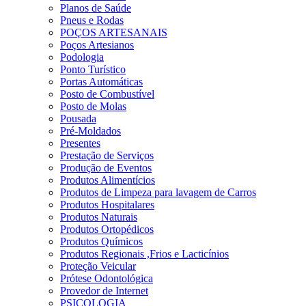
Planos de Saúde
Pneus e Rodas
POÇOS ARTESANAIS
Poços Artesianos
Podologia
Ponto Turístico
Portas Automáticas
Posto de Combustível
Posto de Molas
Pousada
Pré-Moldados
Presentes
Prestação de Serviços
Produção de Eventos
Produtos Alimentícios
Produtos de Limpeza para lavagem de Carros
Produtos Hospitalares
Produtos Naturais
Produtos Ortopédicos
Produtos Químicos
Produtos Regionais ,Frios e Lacticínios
Proteção Veicular
Prótese Odontológica
Provedor de Internet
PSICOLOGIA