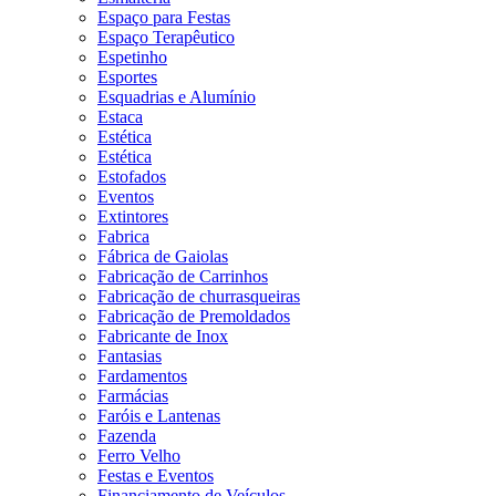
Espaço para Festas
Espaço Terapêutico
Espetinho
Esportes
Esquadrias e Alumínio
Estaca
Estética
Estética
Estofados
Eventos
Extintores
Fabrica
Fábrica de Gaiolas
Fabricação de Carrinhos
Fabricação de churrasqueiras
Fabricação de Premoldados
Fabricante de Inox
Fantasias
Fardamentos
Farmácias
Faróis e Lantenas
Fazenda
Ferro Velho
Festas e Eventos
Financiamento de Veículos