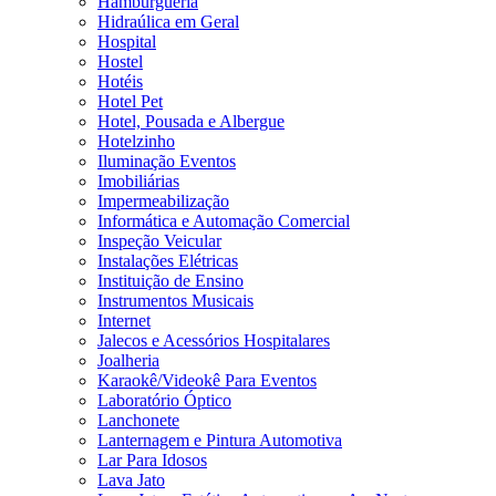
Hamburgueria
Hidraúlica em Geral
Hospital
Hostel
Hotéis
Hotel Pet
Hotel, Pousada e Albergue
Hotelzinho
Iluminação Eventos
Imobiliárias
Impermeabilização
Informática e Automação Comercial
Inspeção Veicular
Instalações Elétricas
Instituição de Ensino
Instrumentos Musicais
Internet
Jalecos e Acessórios Hospitalares
Joalheria
Karaokê/Videokê Para Eventos
Laboratório Óptico
Lanchonete
Lanternagem e Pintura Automotiva
Lar Para Idosos
Lava Jato