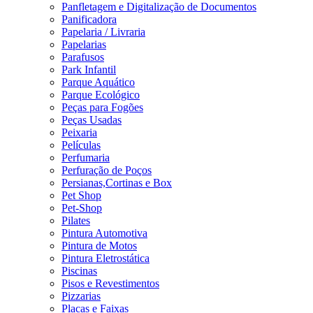
Panfletagem e Digitalização de Documentos
Panificadora
Papelaria / Livraria
Papelarias
Parafusos
Park Infantil
Parque Aquático
Parque Ecológico
Peças para Fogões
Peças Usadas
Peixaria
Películas
Perfumaria
Perfuração de Poços
Persianas,Cortinas e Box
Pet Shop
Pet-Shop
Pilates
Pintura Automotiva
Pintura de Motos
Pintura Eletrostática
Piscinas
Pisos e Revestimentos
Pizzarias
Placas e Faixas