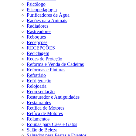
Psicólogo
Psicopedagogia
Purificadores de Água
Rações para Animais
Radiadores
Rastreadores
Reboques
Recepções
RECEPÇÕES
Reciclagem
Redes de Proteção
Reforma e Venda de Cadeiras
Reformas e Pinturas
Refratário
Refrigeração
Relojoaria
Representação
Restaurador e Antiguidades
Restaurantes
Retífica de Motores
Retíica de Motores
Rolamentos
Roupas para Cães e Gatos
Salão de Beleza
Salgados para Festas e Eventos