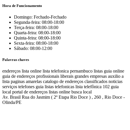
Hora de Funcionamento
Domingo: Fechado-Fechado
Segunda-feira: 08:00-18:00
Terça-feira: 08:00-18:00
Quarta-feira: 08:00-18:00
Quinta-feira: 08:00-18:00
Sexta-feira: 08:00-18:00
Sábado: 08:00-12:00
Palavras chaves
endereços
lista online
lista telefonica
pernambuco listas
guia online
guia de endereços
profissionais liberais
grandes empresas
auxilio a
lista
paginas amarelas
catalogo de endereços
classificados
noticias
serviços
telefones
guia
listas telefonicas
lista telefônica
102
guia
local
portal de endereços
listas online
busca local
Av. Brasil Rua do Jasmim ( 2º Etapa Rio Doce ) , 260 , Rio Doce -
Olinda/PE