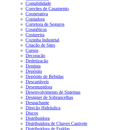
Contabilidade
Convites de Casamento
Cooperativa
Copiadora
Corretora de Seguros
Cosméticos
Costureira
Cozinha Industrial
Criação de Sites
Cursos
Decoração
Dedetização
Dentista
Depósito
Depósito de Bebidas
Descartáveis
Desentupidora
Desenvolvimento de Sistemas
Designer de Sobrancelhas
Despachante
Direção Hidráulica
Discos
Distribuidora
Distribuidora de Chaves Canivete
Distribuidora de Fraldas