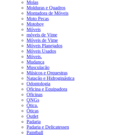
Molas
Molduras e Quadros
Montadora de Móveis
Moto Peças
Motoboy
Móveis
móveis de Vime
Móveis de Vime
Móveis Planejados
Móveis Usados
Móveis.
Mudança
Musculação
Músicos e Orquestras
Natação e Hidroginástica
Odontologia
Oficina e Equipadora
Oficinas
ONGs
Ótica.
Óticas
Outlet
Padaria
Padaria e Delicatessen
Paintball