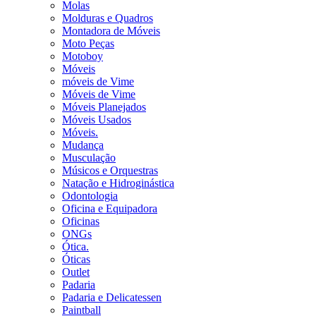
Molas
Molduras e Quadros
Montadora de Móveis
Moto Peças
Motoboy
Móveis
móveis de Vime
Móveis de Vime
Móveis Planejados
Móveis Usados
Móveis.
Mudança
Musculação
Músicos e Orquestras
Natação e Hidroginástica
Odontologia
Oficina e Equipadora
Oficinas
ONGs
Ótica.
Óticas
Outlet
Padaria
Padaria e Delicatessen
Paintball