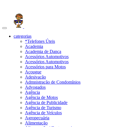
Toggle
navigation
categorias
*Telefones Úteis
Academia
Academia de Dança
Acessórios Automotivos
Acessórios Automotivos
Acessórios para Motos
Açougue
Adesivação
Admnistração de Condomínios
Advogados
Agência
Agência de Motos
Agência de Publicidade
Agência de Turismo
Agência de Veículos
Agropecuária
Alimentação