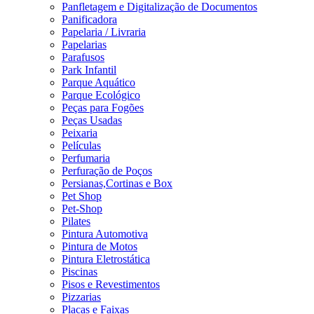
Panfletagem e Digitalização de Documentos
Panificadora
Papelaria / Livraria
Papelarias
Parafusos
Park Infantil
Parque Aquático
Parque Ecológico
Peças para Fogões
Peças Usadas
Peixaria
Películas
Perfumaria
Perfuração de Poços
Persianas,Cortinas e Box
Pet Shop
Pet-Shop
Pilates
Pintura Automotiva
Pintura de Motos
Pintura Eletrostática
Piscinas
Pisos e Revestimentos
Pizzarias
Placas e Faixas