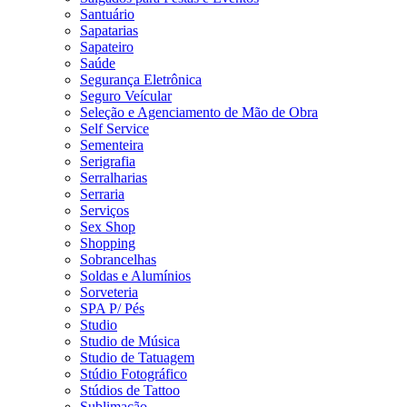
Santuário
Sapatarias
Sapateiro
Saúde
Segurança Eletrônica
Seguro Veícular
Seleção e Agenciamento de Mão de Obra
Self Service
Sementeira
Serigrafia
Serralharias
Serraria
Serviços
Sex Shop
Shopping
Sobrancelhas
Soldas e Alumínios
Sorveteria
SPA P/ Pés
Studio
Studio de Música
Studio de Tatuagem
Stúdio Fotográfico
Stúdios de Tattoo
Sublimação