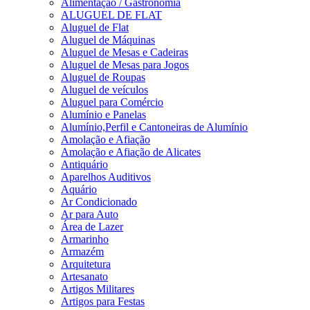
Alimentação / Gastronomia
ALUGUEL DE FLAT
Aluguel de Flat
Aluguel de Máquinas
Aluguel de Mesas e Cadeiras
Aluguel de Mesas para Jogos
Aluguel de Roupas
Aluguel de veículos
Aluguel para Comércio
Alumínio e Panelas
Alumínio,Perfil e Cantoneiras de Alumínio
Amolação e Afiação
Amolação e Afiação de Alicates
Antiquário
Aparelhos Auditivos
Aquário
Ar Condicionado
Ar para Auto
Área de Lazer
Armarinho
Armazém
Arquitetura
Artesanato
Artigos Militares
Artigos para Festas