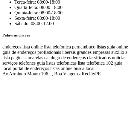
Terça-feira: 08:00-18:00
Quarta-feira: 08:00-18:00
Quinta-feira: 08:00-18:00
Sexta-feira: 08:00-18:00
Sábado: 08:00-12:00
Palavras chaves
endereços
lista online
lista telefonica
pernambuco listas
guia online
guia de endereços
profissionais liberais
grandes empresas
auxilio a
lista
paginas amarelas
catalogo de endereços
classificados
noticias
serviços
telefones
guia
listas telefonicas
lista telefônica
102
guia
local
portal de endereços
listas online
busca local
Av Armindo Moura 196 , , Boa Viagem - Recife/PE