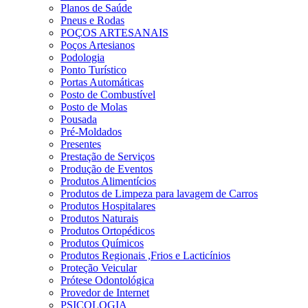
Planos de Saúde
Pneus e Rodas
POÇOS ARTESANAIS
Poços Artesianos
Podologia
Ponto Turístico
Portas Automáticas
Posto de Combustível
Posto de Molas
Pousada
Pré-Moldados
Presentes
Prestação de Serviços
Produção de Eventos
Produtos Alimentícios
Produtos de Limpeza para lavagem de Carros
Produtos Hospitalares
Produtos Naturais
Produtos Ortopédicos
Produtos Químicos
Produtos Regionais ,Frios e Lacticínios
Proteção Veicular
Prótese Odontológica
Provedor de Internet
PSICOLOGIA