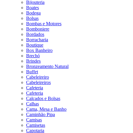
Bijouteria
Boates
Bodega
Bolsas
Bombas e Motores
Bomboniere
Bordados
Borracharia
Boutique
Box Banheiro
Brechó
Brindes
Bronzeamento Natural
Buffet
Cabeleireiro
Cabeleireiros
Cafeteria
Cafeteria
Calçados e Bolsas
Calhas
Cama, Mesa e Banho
Caminhão Pipa
Camisas
Camisetas
Capotaria