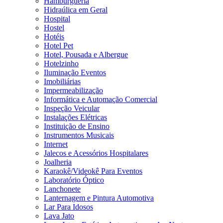
Hamburgueria
Hidraúlica em Geral
Hospital
Hostel
Hotéis
Hotel Pet
Hotel, Pousada e Albergue
Hotelzinho
Iluminação Eventos
Imobiliárias
Impermeabilização
Informática e Automação Comercial
Inspeção Veicular
Instalações Elétricas
Instituição de Ensino
Instrumentos Musicais
Internet
Jalecos e Acessórios Hospitalares
Joalheria
Karaokê/Videokê Para Eventos
Laboratório Óptico
Lanchonete
Lanternagem e Pintura Automotiva
Lar Para Idosos
Lava Jato