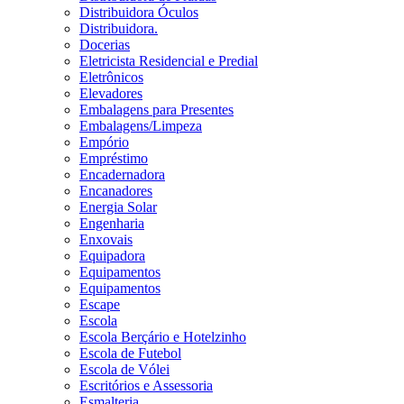
Distribuidora Óculos
Distribuidora.
Docerias
Eletricista Residencial e Predial
Eletrônicos
Elevadores
Embalagens para Presentes
Embalagens/Limpeza
Empório
Empréstimo
Encadernadora
Encanadores
Energia Solar
Engenharia
Enxovais
Equipadora
Equipamentos
Equipamentos
Escape
Escola
Escola Berçário e Hotelzinho
Escola de Futebol
Escola de Vólei
Escritórios e Assessoria
Esmalteria