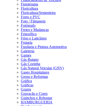
Fisioterapia
Floricultura
Floricultura/Sementeira
Forro e PVC
Foto / Filmagem
Fotógrafo
Fretes e Mudanças
Frigorífico
Frios e Laticínios
Frutaria
Funilaria e Pintura Automotiva
Galeteria
Games
Gás Butano
Gás Cozinha
Gás Natural Veicular (GNV)
Gases Hospitalares
Gesso e Reformas
Gráfica
Gráficas
Granja
Gravação e Cores
Guinchos e Reboque
HAMBURGUERIA