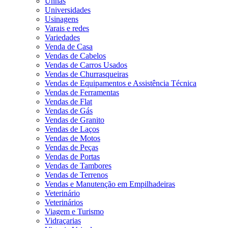
Unhas
Universidades
Usinagens
Varais e redes
Variedades
Venda de Casa
Vendas de Cabelos
Vendas de Carros Usados
Vendas de Churrasqueiras
Vendas de Equipamentos e Assistência Técnica
Vendas de Ferramentas
Vendas de Flat
Vendas de Gás
Vendas de Granito
Vendas de Laços
Vendas de Motos
Vendas de Peças
Vendas de Portas
Vendas de Tambores
Vendas de Terrenos
Vendas e Manutenção em Empilhadeiras
Veterinário
Veterinários
Viagem e Turismo
Vidraçarias