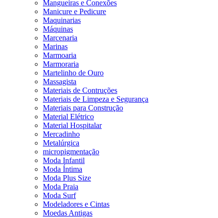
Mangueiras e Conexões
Manicure e Pedicure
Maquinarias
Máquinas
Marcenaria
Marinas
Marmoaria
Marmoraria
Martelinho de Ouro
Massagista
Materiais de Contruções
Materiais de Limpeza e Segurança
Materiais para Construção
Material Elétrico
Material Hospitalar
Mercadinho
Metalúrgica
micropigmentação
Moda Infantil
Moda Íntima
Moda Plus Size
Moda Praia
Moda Surf
Modeladores e Cintas
Moedas Antigas