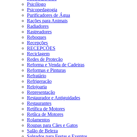
Psicólogo
Psicopedagogia
Purificadores de Água
Rações para Animais
Radiadores
Rastreadores
Reboques
Recepções
RECEPÇÕES
Reciclagem
Redes de Proteção
Reforma e Venda de Cadeiras
Reformas e Pinturas
Refratário
Refrigeração
Relojoaria
Representação
Restaurador e Antiguidades
Restaurantes
Retífica de Motores
Retíica de Motores
Rolamentos
Roupas para Cães e Gatos
Salão de Beleza
Salgados para Festas e Eventos