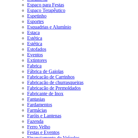
Espaço para Festas
Espaço Terapêutico
Espetinho
Esportes
Esquadrias e Alumínio
Estaca
Estética
Estética
Estofados
Eventos
Extintores
Fabrica
Fábrica de Gaiolas
Fabricação de Carrinhos
Fabricação de churrasqueiras
Fabricação de Premoldados
Fabricante de Inox
Fantasias
Fardamentos
Farmácias
Faróis e Lantenas
Fazenda
Ferro Velho
Festas e Eventos
Financiamento de Veículos