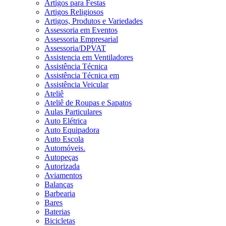
Artigos para Festas
Artigos Religiosos
Artigos, Produtos e Variedades
Assessoria em Eventos
Assessoria Empresarial
Assessoria/DPVAT
Assistencia em Ventiladores
Assistência Técnica
Assistência Técnica em
Assistência Veicular
Ateliê
Ateliê de Roupas e Sapatos
Aulas Particulares
Auto Elétrica
Auto Equipadora
Auto Escola
Automóveis.
Autopeças
Autorizada
Aviamentos
Balanças
Barbearia
Bares
Baterias
Bicicletas