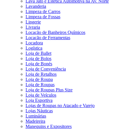
Lava Jato e Estética Automotiva na Av. Norte
Lavanderia
Limpeza de Carros
Limpeza de Fossas
Lingerie
Livraria
Locação de Banheiros Químicos
Locação de Ferramentas
Locadora
Logística
Loja de Ballet
Loja de Bolos
Loja de Bonés
Loja de Conveniência
Loja de Retalhos
Loja de Roupa
Loja de Roupas
Loja de Roupas Plus Size
Loja de Veículos
Loja Esportiva
Lojas de Roupas no Atacado e Varejo
Lojas Náuticas
Luminárias
Madeireira
Manequins e Expositores