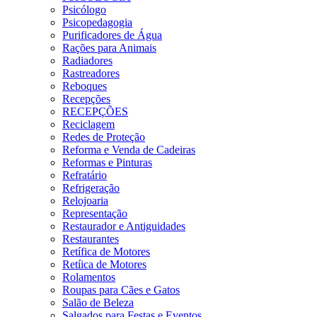
Psicólogo
Psicopedagogia
Purificadores de Água
Rações para Animais
Radiadores
Rastreadores
Reboques
Recepções
RECEPÇÕES
Reciclagem
Redes de Proteção
Reforma e Venda de Cadeiras
Reformas e Pinturas
Refratário
Refrigeração
Relojoaria
Representação
Restaurador e Antiguidades
Restaurantes
Retífica de Motores
Retíica de Motores
Rolamentos
Roupas para Cães e Gatos
Salão de Beleza
Salgados para Festas e Eventos