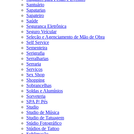
Santuário
Sapatarias
Sapateiro
Saúde
Segurança Eletrônica
Seguro Veícular
Seleção e Agenciamento de Mão de Obra
Self Service
Sementeira
Serigrafia
Serralharias
Serraria
Serviços
Sex Shop
Shopping
Sobrancelhas
Soldas e Alumínios
Sorveteria
SPA P/ Pés
Studio
Studio de Música
Studio de Tatuagem
Stúdio Fotográfico
Stúdios de Tattoo
Sublimação