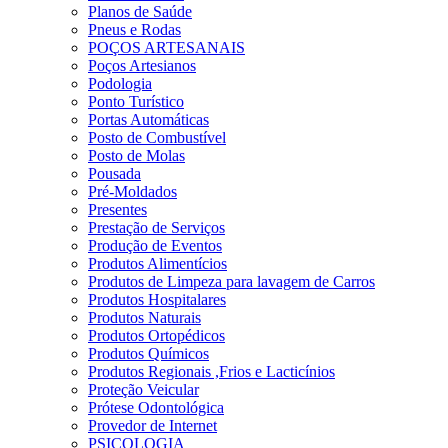
Planos de Saúde
Pneus e Rodas
POÇOS ARTESANAIS
Poços Artesianos
Podologia
Ponto Turístico
Portas Automáticas
Posto de Combustível
Posto de Molas
Pousada
Pré-Moldados
Presentes
Prestação de Serviços
Produção de Eventos
Produtos Alimentícios
Produtos de Limpeza para lavagem de Carros
Produtos Hospitalares
Produtos Naturais
Produtos Ortopédicos
Produtos Químicos
Produtos Regionais ,Frios e Lacticínios
Proteção Veicular
Prótese Odontológica
Provedor de Internet
PSICOLOGIA