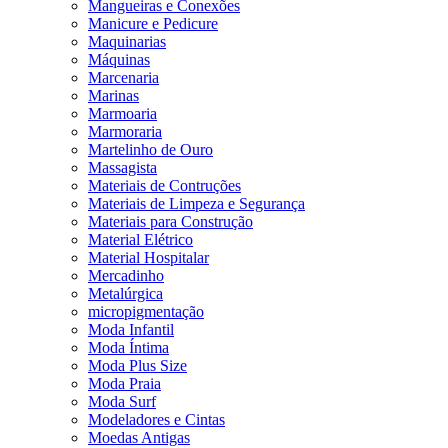
Mangueiras e Conexões
Manicure e Pedicure
Maquinarias
Máquinas
Marcenaria
Marinas
Marmoaria
Marmoraria
Martelinho de Ouro
Massagista
Materiais de Contruções
Materiais de Limpeza e Segurança
Materiais para Construção
Material Elétrico
Material Hospitalar
Mercadinho
Metalúrgica
micropigmentação
Moda Infantil
Moda Íntima
Moda Plus Size
Moda Praia
Moda Surf
Modeladores e Cintas
Moedas Antigas