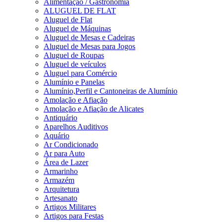
Alimentação / Gastronomia
ALUGUEL DE FLAT
Aluguel de Flat
Aluguel de Máquinas
Aluguel de Mesas e Cadeiras
Aluguel de Mesas para Jogos
Aluguel de Roupas
Aluguel de veículos
Aluguel para Comércio
Alumínio e Panelas
Alumínio,Perfil e Cantoneiras de Alumínio
Amolação e Afiação
Amolação e Afiação de Alicates
Antiquário
Aparelhos Auditivos
Aquário
Ar Condicionado
Ar para Auto
Área de Lazer
Armarinho
Armazém
Arquitetura
Artesanato
Artigos Militares
Artigos para Festas