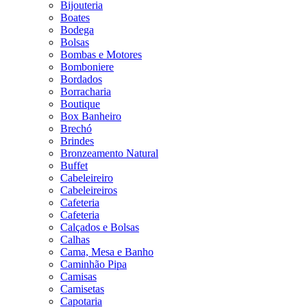
Bijouteria
Boates
Bodega
Bolsas
Bombas e Motores
Bomboniere
Bordados
Borracharia
Boutique
Box Banheiro
Brechó
Brindes
Bronzeamento Natural
Buffet
Cabeleireiro
Cabeleireiros
Cafeteria
Cafeteria
Calçados e Bolsas
Calhas
Cama, Mesa e Banho
Caminhão Pipa
Camisas
Camisetas
Capotaria