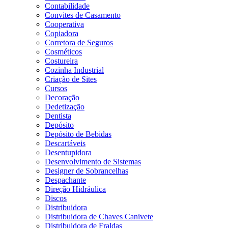
Contabilidade
Convites de Casamento
Cooperativa
Copiadora
Corretora de Seguros
Cosméticos
Costureira
Cozinha Industrial
Criação de Sites
Cursos
Decoração
Dedetização
Dentista
Depósito
Depósito de Bebidas
Descartáveis
Desentupidora
Desenvolvimento de Sistemas
Designer de Sobrancelhas
Despachante
Direção Hidráulica
Discos
Distribuidora
Distribuidora de Chaves Canivete
Distribuidora de Fraldas