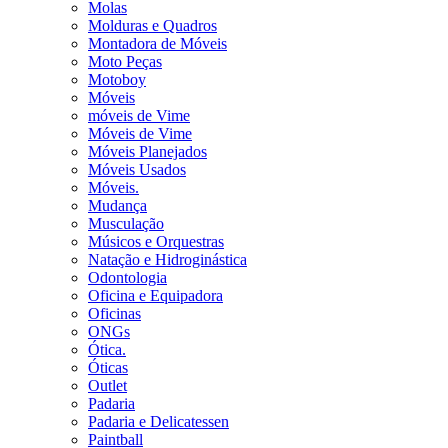
Molas
Molduras e Quadros
Montadora de Móveis
Moto Peças
Motoboy
Móveis
móveis de Vime
Móveis de Vime
Móveis Planejados
Móveis Usados
Móveis.
Mudança
Musculação
Músicos e Orquestras
Natação e Hidroginástica
Odontologia
Oficina e Equipadora
Oficinas
ONGs
Ótica.
Óticas
Outlet
Padaria
Padaria e Delicatessen
Paintball