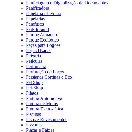
Panfletagem e Digitalização de Documentos
Panificadora
Papelaria / Livraria
Papelarias
Parafusos
Park Infantil
Parque Aquático
Parque Ecológico
Peças para Fogões
Peças Usadas
Peixaria
Películas
Perfumaria
Perfuração de Poços
Persianas,Cortinas e Box
Pet Shop
Pet-Shop
Pilates
Pintura Automotiva
Pintura de Motos
Pintura Eletrostática
Piscinas
Pisos e Revestimentos
Pizzarias
Placas e Faixas