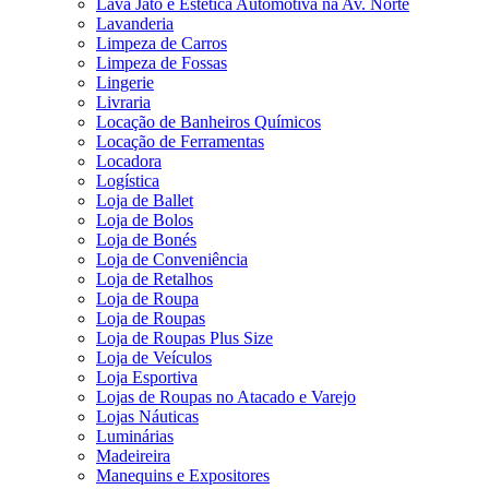
Lava Jato e Estética Automotiva na Av. Norte
Lavanderia
Limpeza de Carros
Limpeza de Fossas
Lingerie
Livraria
Locação de Banheiros Químicos
Locação de Ferramentas
Locadora
Logística
Loja de Ballet
Loja de Bolos
Loja de Bonés
Loja de Conveniência
Loja de Retalhos
Loja de Roupa
Loja de Roupas
Loja de Roupas Plus Size
Loja de Veículos
Loja Esportiva
Lojas de Roupas no Atacado e Varejo
Lojas Náuticas
Luminárias
Madeireira
Manequins e Expositores