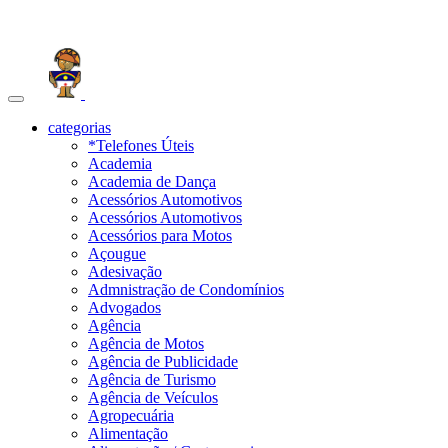
Toggle
navigation
categorias
*Telefones Úteis
Academia
Academia de Dança
Acessórios Automotivos
Acessórios Automotivos
Acessórios para Motos
Açougue
Adesivação
Admnistração de Condomínios
Advogados
Agência
Agência de Motos
Agência de Publicidade
Agência de Turismo
Agência de Veículos
Agropecuária
Alimentação