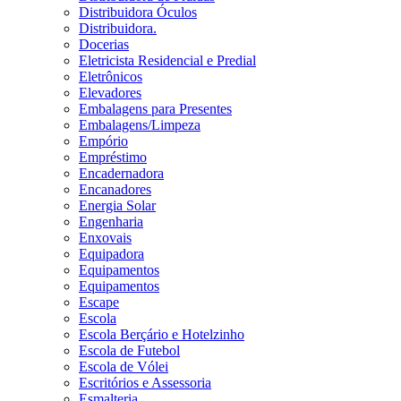
Distribuidora Óculos
Distribuidora.
Docerias
Eletricista Residencial e Predial
Eletrônicos
Elevadores
Embalagens para Presentes
Embalagens/Limpeza
Empório
Empréstimo
Encadernadora
Encanadores
Energia Solar
Engenharia
Enxovais
Equipadora
Equipamentos
Equipamentos
Escape
Escola
Escola Berçário e Hotelzinho
Escola de Futebol
Escola de Vólei
Escritórios e Assessoria
Esmalteria