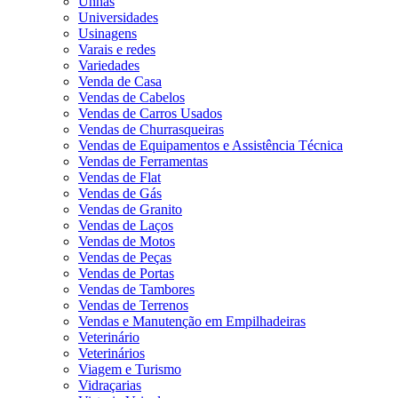
Unhas
Universidades
Usinagens
Varais e redes
Variedades
Venda de Casa
Vendas de Cabelos
Vendas de Carros Usados
Vendas de Churrasqueiras
Vendas de Equipamentos e Assistência Técnica
Vendas de Ferramentas
Vendas de Flat
Vendas de Gás
Vendas de Granito
Vendas de Laços
Vendas de Motos
Vendas de Peças
Vendas de Portas
Vendas de Tambores
Vendas de Terrenos
Vendas e Manutenção em Empilhadeiras
Veterinário
Veterinários
Viagem e Turismo
Vidraçarias