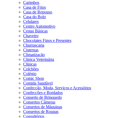
Carimbos
Casa de Frios
Casa de Repouso
Casa do Bolo
Celulares
Centro Automotivo
Cestas Básicas
Chaveiro
Chocolates Finos e Presentes
Churrascaria
Cisternas
Climatização
Clinica Veterinária
Clínicas
Colchões
Colégio
Comic Shop
Comida Saudável
Confecção, Moda, Serviços e Acessórios
Confecções e Bordados
Conserto de Brinquedo
Consertos Câmeras
Consertos de Máquinas
Consertos de Roupas
Consultórios