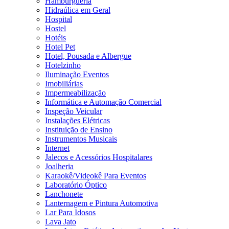
Hamburgueria
Hidraúlica em Geral
Hospital
Hostel
Hotéis
Hotel Pet
Hotel, Pousada e Albergue
Hotelzinho
Iluminação Eventos
Imobiliárias
Impermeabilização
Informática e Automação Comercial
Inspeção Veicular
Instalações Elétricas
Instituição de Ensino
Instrumentos Musicais
Internet
Jalecos e Acessórios Hospitalares
Joalheria
Karaokê/Videokê Para Eventos
Laboratório Óptico
Lanchonete
Lanternagem e Pintura Automotiva
Lar Para Idosos
Lava Jato