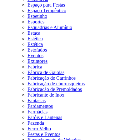
Espaço para Festas
Espaço Terapêutico
Espetinho
Esportes
Esquadrias e Alumínio
Estaca
Estética
Estética
Estofados
Eventos
Extintores
Fabrica
Fábrica de Gaiolas
Fabricação de Carrinhos
Fabricação de churrasqueiras
Fabricação de Premoldados
Fabricante de Inox
Fantasias
Fardamentos
Farmácias
Faróis e Lantenas
Fazenda
Ferro Velho
Festas e Eventos
Financiamento de Veículos