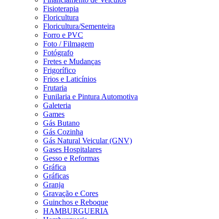
Fisioterapia
Floricultura
Floricultura/Sementeira
Forro e PVC
Foto / Filmagem
Fotógrafo
Fretes e Mudanças
Frigorífico
Frios e Laticínios
Frutaria
Funilaria e Pintura Automotiva
Galeteria
Games
Gás Butano
Gás Cozinha
Gás Natural Veicular (GNV)
Gases Hospitalares
Gesso e Reformas
Gráfica
Gráficas
Granja
Gravação e Cores
Guinchos e Reboque
HAMBURGUERIA