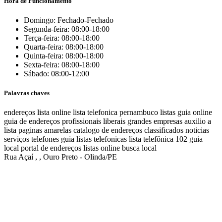
Hora de Funcionamento
Domingo: Fechado-Fechado
Segunda-feira: 08:00-18:00
Terça-feira: 08:00-18:00
Quarta-feira: 08:00-18:00
Quinta-feira: 08:00-18:00
Sexta-feira: 08:00-18:00
Sábado: 08:00-12:00
Palavras chaves
endereços
lista online
lista telefonica
pernambuco listas
guia online
guia de endereços
profissionais liberais
grandes empresas
auxilio a
lista
paginas amarelas
catalogo de endereços
classificados
noticias
serviços
telefones
guia
listas telefonicas
lista telefônica
102
guia
local
portal de endereços
listas online
busca local
Rua Açaí , , Ouro Preto - Olinda/PE