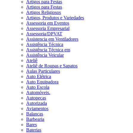
Artigos para Festas
Artigos para Festas
Artigos Religiosos
Artigos, Produtos e Variedades
Assessoria em Eventos
Assessoria Empresarial
Assessoria/DPVAT
Assistencia em Ventiladores
Assistência Técnica
Assistência Técnica em
Assistência Veicular
Ateliê
Ateliê de Roupas e Sapatos
Aulas Particulares
Auto Elétrica
Auto Equipadora
Auto Escola
Automóveis.
Autopeças
Autorizada
Aviamentos
Balanças
Barbearia
Bares
Baterias