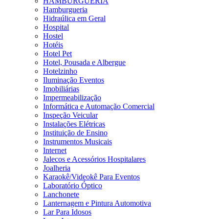
HAMBURGUERIA
Hamburgueria
Hidraúlica em Geral
Hospital
Hostel
Hotéis
Hotel Pet
Hotel, Pousada e Albergue
Hotelzinho
Iluminação Eventos
Imobiliárias
Impermeabilização
Informática e Automação Comercial
Inspeção Veicular
Instalações Elétricas
Instituição de Ensino
Instrumentos Musicais
Internet
Jalecos e Acessórios Hospitalares
Joalheria
Karaokê/Videokê Para Eventos
Laboratório Óptico
Lanchonete
Lanternagem e Pintura Automotiva
Lar Para Idosos