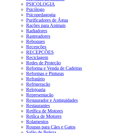
PSICOLOGIA
Psicólogo
Psicopedagogia
Purificadores de Água
Rações para Animais
Radiadores
Rastreadores
Reboques
Recepções
RECEPÇÕES
Reciclagem
Redes de Proteção
Reforma e Venda de Cadeiras
Reformas e Pinturas
Refratário
Refrigeração
Relojoaria
Representação
Restaurador e Antiguidades
Restaurantes
Retífica de Motores
Retíica de Motores
Rolamentos
Roupas para Cães e Gatos
Salão de Beleza