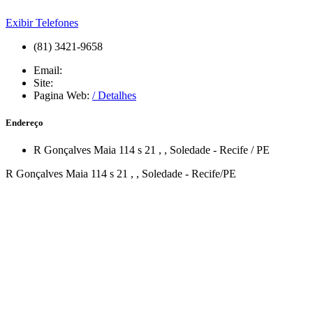
Exibir Telefones
(81) 3421-9658
Email:
Site:
Pagina Web:
/ Detalhes
Endereço
R Gonçalves Maia 114 s 21
,
,
Soledade
-
Recife
/
PE
R Gonçalves Maia 114 s 21 , , Soledade - Recife/PE