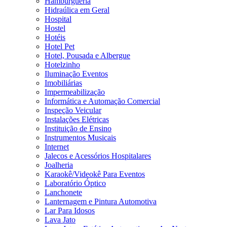
Hamburgueria
Hidraúlica em Geral
Hospital
Hostel
Hotéis
Hotel Pet
Hotel, Pousada e Albergue
Hotelzinho
Iluminação Eventos
Imobiliárias
Impermeabilização
Informática e Automação Comercial
Inspeção Veicular
Instalações Elétricas
Instituição de Ensino
Instrumentos Musicais
Internet
Jalecos e Acessórios Hospitalares
Joalheria
Karaokê/Videokê Para Eventos
Laboratório Óptico
Lanchonete
Lanternagem e Pintura Automotiva
Lar Para Idosos
Lava Jato