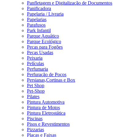
Panfletagem e Digitalização de Documentos
Panificadora
Papelaria / Livraria
Papelarias
Parafusos
Park Infantil
Parque Aquático
Parque Ecológico
Peças para Fogões
Peças Usadas
Peixaria
Películas
Perfumaria
Perfuração de Poços
Persianas,Cortinas e Box
Pet Shop
Pet-Shop
Pilates
Pintura Automotiva
Pintura de Motos
Pintura Eletrostática
Piscinas
Pisos e Revestimentos
Pizzarias
Placas e Faixas