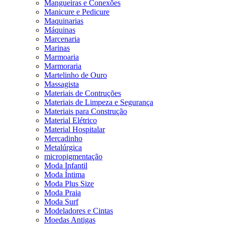
Mangueiras e Conexões
Manicure e Pedicure
Maquinarias
Máquinas
Marcenaria
Marinas
Marmoaria
Marmoraria
Martelinho de Ouro
Massagista
Materiais de Contruções
Materiais de Limpeza e Segurança
Materiais para Construção
Material Elétrico
Material Hospitalar
Mercadinho
Metalúrgica
micropigmentação
Moda Infantil
Moda Íntima
Moda Plus Size
Moda Praia
Moda Surf
Modeladores e Cintas
Moedas Antigas