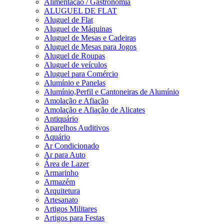
Alimentação / Gastronomia
ALUGUEL DE FLAT
Aluguel de Flat
Aluguel de Máquinas
Aluguel de Mesas e Cadeiras
Aluguel de Mesas para Jogos
Aluguel de Roupas
Aluguel de veículos
Aluguel para Comércio
Alumínio e Panelas
Alumínio,Perfil e Cantoneiras de Alumínio
Amolação e Afiação
Amolação e Afiação de Alicates
Antiquário
Aparelhos Auditivos
Aquário
Ar Condicionado
Ar para Auto
Área de Lazer
Armarinho
Armazém
Arquitetura
Artesanato
Artigos Militares
Artigos para Festas