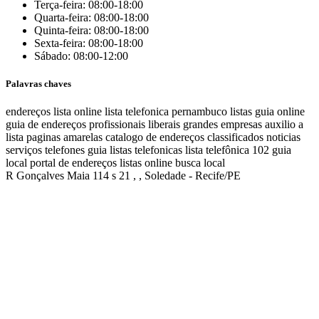
Terça-feira: 08:00-18:00
Quarta-feira: 08:00-18:00
Quinta-feira: 08:00-18:00
Sexta-feira: 08:00-18:00
Sábado: 08:00-12:00
Palavras chaves
endereços
lista online
lista telefonica
pernambuco listas
guia online
guia de endereços
profissionais liberais
grandes empresas
auxilio a
lista
paginas amarelas
catalogo de endereços
classificados
noticias
serviços
telefones
guia
listas telefonicas
lista telefônica
102
guia
local
portal de endereços
listas online
busca local
R Gonçalves Maia 114 s 21 , , Soledade - Recife/PE