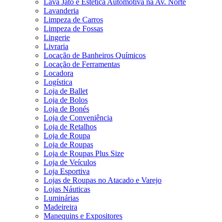
Lava Jato e Estética Automotiva na Av. Norte
Lavanderia
Limpeza de Carros
Limpeza de Fossas
Lingerie
Livraria
Locação de Banheiros Químicos
Locação de Ferramentas
Locadora
Logística
Loja de Ballet
Loja de Bolos
Loja de Bonés
Loja de Conveniência
Loja de Retalhos
Loja de Roupa
Loja de Roupas
Loja de Roupas Plus Size
Loja de Veículos
Loja Esportiva
Lojas de Roupas no Atacado e Varejo
Lojas Náuticas
Luminárias
Madeireira
Manequins e Expositores