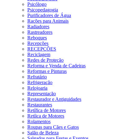
Psicólogo
Psicopedagogia
Purificadores de Água
Rações para Animais
Radiadores
Rastreadores
Reboques
Recepções
RECEPÇÕES
Reciclagem
Redes de Proteção
Reforma e Venda de Cadeiras
Reformas e Pinturas
Refratário
Refrigeração
Relojoaria
Representação
Restaurador e Antiguidades
Restaurantes
Retífica de Motores
Retíica de Motores
Rolamentos
Roupas para Cães e Gatos
Salão de Beleza
Salgados para Festas e Eventos