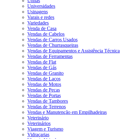
Unhas
Universidades
Usinagens
Varais e redes
Variedades
Venda de Casa
Vendas de Cabelos
Vendas de Carros Usados
Vendas de Churrasqueiras
Vendas de Equipamentos e Assistência Técnica
Vendas de Ferramentas
Vendas de Flat
Vendas de Gás
Vendas de Granito
Vendas de Laços
Vendas de Motos
Vendas de Peças
Vendas de Portas
Vendas de Tambores
Vendas de Terrenos
Vendas e Manutenção em Empilhadeiras
Veterinário
Veterinários
Viagem e Turismo
Vidraçarias