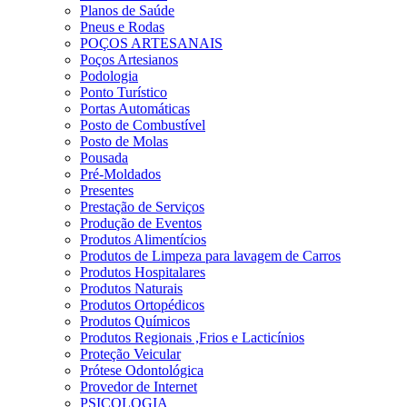
Planos de Saúde
Pneus e Rodas
POÇOS ARTESANAIS
Poços Artesianos
Podologia
Ponto Turístico
Portas Automáticas
Posto de Combustível
Posto de Molas
Pousada
Pré-Moldados
Presentes
Prestação de Serviços
Produção de Eventos
Produtos Alimentícios
Produtos de Limpeza para lavagem de Carros
Produtos Hospitalares
Produtos Naturais
Produtos Ortopédicos
Produtos Químicos
Produtos Regionais ,Frios e Lacticínios
Proteção Veicular
Prótese Odontológica
Provedor de Internet
PSICOLOGIA