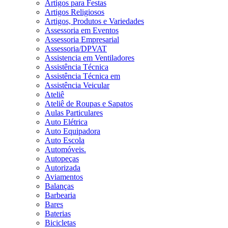
Artigos para Festas
Artigos Religiosos
Artigos, Produtos e Variedades
Assessoria em Eventos
Assessoria Empresarial
Assessoria/DPVAT
Assistencia em Ventiladores
Assistência Técnica
Assistência Técnica em
Assistência Veicular
Ateliê
Ateliê de Roupas e Sapatos
Aulas Particulares
Auto Elétrica
Auto Equipadora
Auto Escola
Automóveis.
Autopeças
Autorizada
Aviamentos
Balanças
Barbearia
Bares
Baterias
Bicicletas