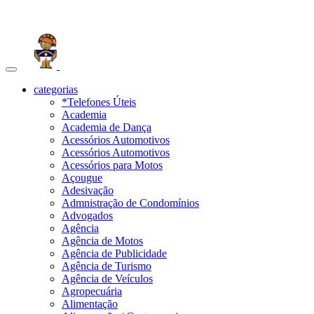
Toggle
navigation
categorias
*Telefones Úteis
Academia
Academia de Dança
Acessórios Automotivos
Acessórios Automotivos
Acessórios para Motos
Açougue
Adesivação
Admnistração de Condomínios
Advogados
Agência
Agência de Motos
Agência de Publicidade
Agência de Turismo
Agência de Veículos
Agropecuária
Alimentação