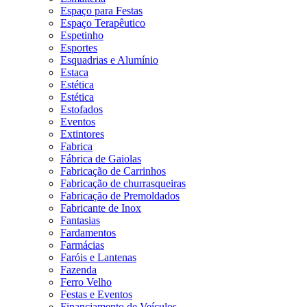
Espaço para Festas
Espaço Terapêutico
Espetinho
Esportes
Esquadrias e Alumínio
Estaca
Estética
Estética
Estofados
Eventos
Extintores
Fabrica
Fábrica de Gaiolas
Fabricação de Carrinhos
Fabricação de churrasqueiras
Fabricação de Premoldados
Fabricante de Inox
Fantasias
Fardamentos
Farmácias
Faróis e Lantenas
Fazenda
Ferro Velho
Festas e Eventos
Financiamento de Veículos