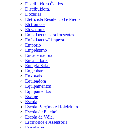
Distribuidora Óculos
Distribuidora.
Docerias
Eletricista Residencial e Predial
Eletrônicos
Elevadores
Embalagens para Presentes
Embalagens/Limpeza
Empório
Empréstimo
Encadernadora
Encanadores
Energia Solar
Engenharia
Enxovais
Equipadora
Equipamentos
Equipamentos
Escape
Escola
Escola Berçário e Hotelzinho
Escola de Futebol
Escola de Vólei
Escritórios e Assessoria
Esmalteria