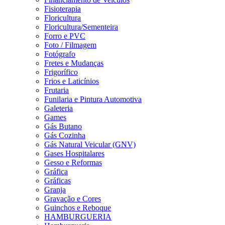
Fisioterapia
Floricultura
Floricultura/Sementeira
Forro e PVC
Foto / Filmagem
Fotógrafo
Fretes e Mudanças
Frigorífico
Frios e Laticínios
Frutaria
Funilaria e Pintura Automotiva
Galeteria
Games
Gás Butano
Gás Cozinha
Gás Natural Veicular (GNV)
Gases Hospitalares
Gesso e Reformas
Gráfica
Gráficas
Granja
Gravação e Cores
Guinchos e Reboque
HAMBURGUERIA