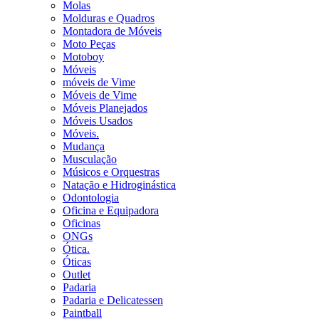
Molas
Molduras e Quadros
Montadora de Móveis
Moto Peças
Motoboy
Móveis
móveis de Vime
Móveis de Vime
Móveis Planejados
Móveis Usados
Móveis.
Mudança
Musculação
Músicos e Orquestras
Natação e Hidroginástica
Odontologia
Oficina e Equipadora
Oficinas
ONGs
Ótica.
Óticas
Outlet
Padaria
Padaria e Delicatessen
Paintball