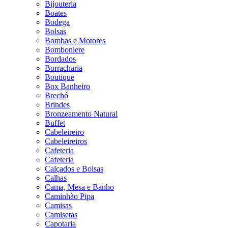
Bijouteria
Boates
Bodega
Bolsas
Bombas e Motores
Bomboniere
Bordados
Borracharia
Boutique
Box Banheiro
Brechó
Brindes
Bronzeamento Natural
Buffet
Cabeleireiro
Cabeleireiros
Cafeteria
Cafeteria
Calçados e Bolsas
Calhas
Cama, Mesa e Banho
Caminhão Pipa
Camisas
Camisetas
Capotaria