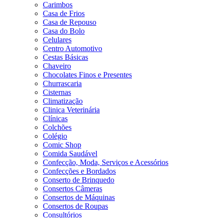
Carimbos
Casa de Frios
Casa de Repouso
Casa do Bolo
Celulares
Centro Automotivo
Cestas Básicas
Chaveiro
Chocolates Finos e Presentes
Churrascaria
Cisternas
Climatização
Clinica Veterinária
Clínicas
Colchões
Colégio
Comic Shop
Comida Saudável
Confecção, Moda, Serviços e Acessórios
Confecções e Bordados
Conserto de Brinquedo
Consertos Câmeras
Consertos de Máquinas
Consertos de Roupas
Consultórios