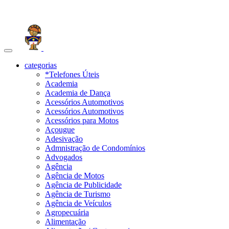
Toggle
navigation
categorias
*Telefones Úteis
Academia
Academia de Dança
Acessórios Automotivos
Acessórios Automotivos
Acessórios para Motos
Açougue
Adesivação
Admnistração de Condomínios
Advogados
Agência
Agência de Motos
Agência de Publicidade
Agência de Turismo
Agência de Veículos
Agropecuária
Alimentação