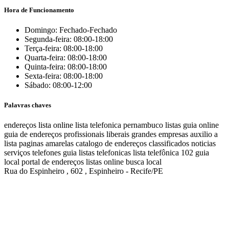
Hora de Funcionamento
Domingo: Fechado-Fechado
Segunda-feira: 08:00-18:00
Terça-feira: 08:00-18:00
Quarta-feira: 08:00-18:00
Quinta-feira: 08:00-18:00
Sexta-feira: 08:00-18:00
Sábado: 08:00-12:00
Palavras chaves
endereços
lista online
lista telefonica
pernambuco listas
guia online
guia de endereços
profissionais liberais
grandes empresas
auxilio a
lista
paginas amarelas
catalogo de endereços
classificados
noticias
serviços
telefones
guia
listas telefonicas
lista telefônica
102
guia
local
portal de endereços
listas online
busca local
Rua do Espinheiro , 602 , Espinheiro - Recife/PE