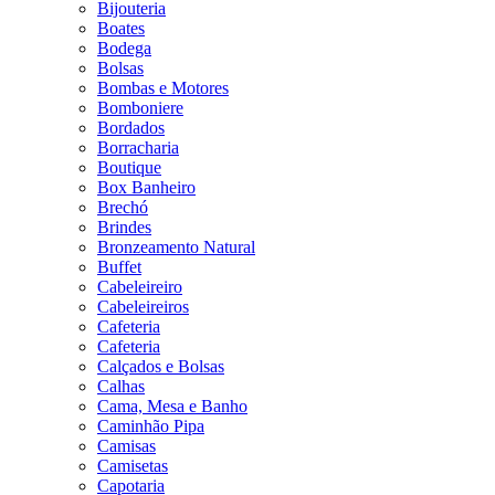
Bijouteria
Boates
Bodega
Bolsas
Bombas e Motores
Bomboniere
Bordados
Borracharia
Boutique
Box Banheiro
Brechó
Brindes
Bronzeamento Natural
Buffet
Cabeleireiro
Cabeleireiros
Cafeteria
Cafeteria
Calçados e Bolsas
Calhas
Cama, Mesa e Banho
Caminhão Pipa
Camisas
Camisetas
Capotaria