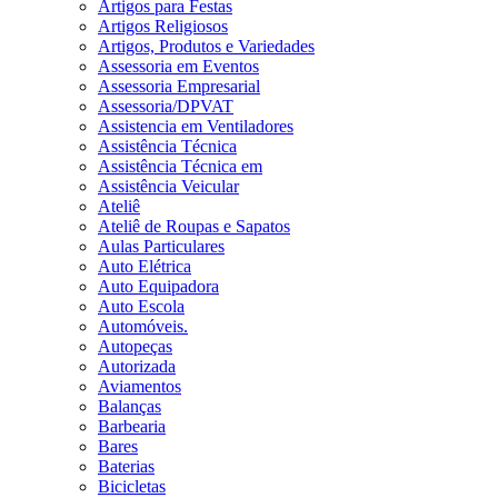
Artigos para Festas
Artigos Religiosos
Artigos, Produtos e Variedades
Assessoria em Eventos
Assessoria Empresarial
Assessoria/DPVAT
Assistencia em Ventiladores
Assistência Técnica
Assistência Técnica em
Assistência Veicular
Ateliê
Ateliê de Roupas e Sapatos
Aulas Particulares
Auto Elétrica
Auto Equipadora
Auto Escola
Automóveis.
Autopeças
Autorizada
Aviamentos
Balanças
Barbearia
Bares
Baterias
Bicicletas