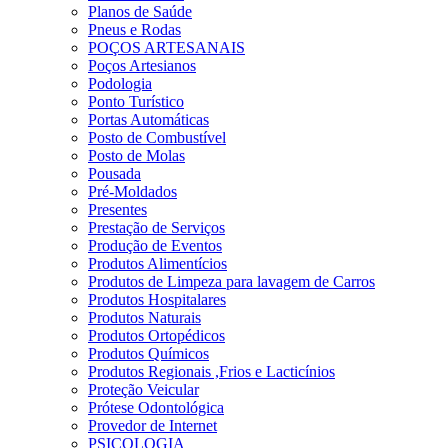
Planos de Saúde
Pneus e Rodas
POÇOS ARTESANAIS
Poços Artesianos
Podologia
Ponto Turístico
Portas Automáticas
Posto de Combustível
Posto de Molas
Pousada
Pré-Moldados
Presentes
Prestação de Serviços
Produção de Eventos
Produtos Alimentícios
Produtos de Limpeza para lavagem de Carros
Produtos Hospitalares
Produtos Naturais
Produtos Ortopédicos
Produtos Químicos
Produtos Regionais ,Frios e Lacticínios
Proteção Veicular
Prótese Odontológica
Provedor de Internet
PSICOLOGIA