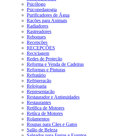
Psicólogo
Psicopedagogia
Purificadores de Água
Rações para Animais
Radiadores
Rastreadores
Reboques
Recepções
RECEPÇÕES
Reciclagem
Redes de Proteção
Reforma e Venda de Cadeiras
Reformas e Pinturas
Refratário
Refrigeração
Relojoaria
Representação
Restaurador e Antiguidades
Restaurantes
Retífica de Motores
Retíica de Motores
Rolamentos
Roupas para Cães e Gatos
Salão de Beleza
Salgados para Festas e Eventos