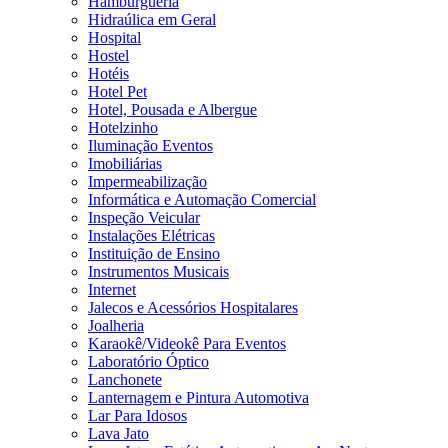
Hamburgueria
Hidraúlica em Geral
Hospital
Hostel
Hotéis
Hotel Pet
Hotel, Pousada e Albergue
Hotelzinho
Iluminação Eventos
Imobiliárias
Impermeabilização
Informática e Automação Comercial
Inspeção Veicular
Instalações Elétricas
Instituição de Ensino
Instrumentos Musicais
Internet
Jalecos e Acessórios Hospitalares
Joalheria
Karaokê/Videokê Para Eventos
Laboratório Óptico
Lanchonete
Lanternagem e Pintura Automotiva
Lar Para Idosos
Lava Jato