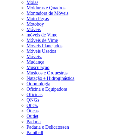
Molas
Molduras e Quadros
Montadora de Móveis
Moto Peças
Motoboy
Móveis
móveis de Vime
Móveis de Vime
Móveis Planejados
Móveis Usados
Móveis.
Mudança
Musculação
Músicos e Orquestras
Natação e Hidroginástica
Odontologia
Oficina e Equipadora
Oficinas
ONGs
Ótica.
Óticas
Outlet
Padaria
Padaria e Delicatessen
Paintball