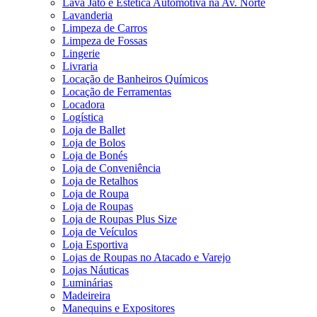
Lava Jato e Estética Automotiva na Av. Norte
Lavanderia
Limpeza de Carros
Limpeza de Fossas
Lingerie
Livraria
Locação de Banheiros Químicos
Locação de Ferramentas
Locadora
Logística
Loja de Ballet
Loja de Bolos
Loja de Bonés
Loja de Conveniência
Loja de Retalhos
Loja de Roupa
Loja de Roupas
Loja de Roupas Plus Size
Loja de Veículos
Loja Esportiva
Lojas de Roupas no Atacado e Varejo
Lojas Náuticas
Luminárias
Madeireira
Manequins e Expositores