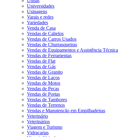
Unhas
Universidades
Usinagens
Varais e redes
Variedades
Venda de Casa
Vendas de Cabelos
Vendas de Carros Usados
Vendas de Churrasqueiras
Vendas de Equipamentos e Assistência Técnica
Vendas de Ferramentas
Vendas de Flat
Vendas de Gás
Vendas de Granito
Vendas de Laços
Vendas de Motos
Vendas de Peças
Vendas de Portas
Vendas de Tambores
Vendas de Terrenos
Vendas e Manutenção em Empilhadeiras
Veterinário
Veterinários
Viagem e Turismo
Vidraçarias