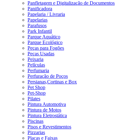
Panfletagem e Digitalização de Documentos
Panificadora
Papelaria / Livraria
Papelarias
Parafusos
Park Infantil
Parque Aquático
Parque Ecológico
Peças para Fogões
Peças Usadas
Peixaria
Películas
Perfumaria
Perfuração de Poços
Persianas,Cortinas e Box
Pet Shop
Pet-Shop
Pilates
Pintura Automotiva
Pintura de Motos
Pintura Eletrostática
Piscinas
Pisos e Revestimentos
Pizzarias
Placas e Faixas