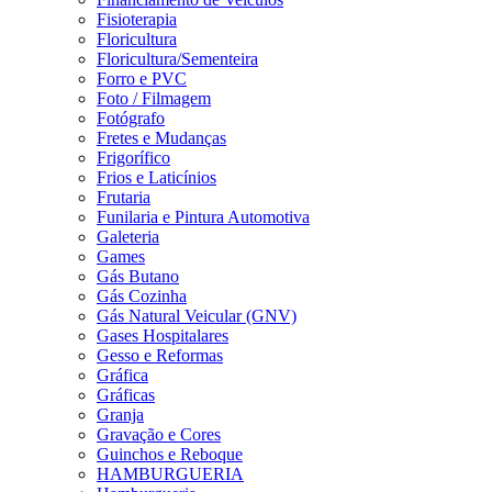
Fisioterapia
Floricultura
Floricultura/Sementeira
Forro e PVC
Foto / Filmagem
Fotógrafo
Fretes e Mudanças
Frigorífico
Frios e Laticínios
Frutaria
Funilaria e Pintura Automotiva
Galeteria
Games
Gás Butano
Gás Cozinha
Gás Natural Veicular (GNV)
Gases Hospitalares
Gesso e Reformas
Gráfica
Gráficas
Granja
Gravação e Cores
Guinchos e Reboque
HAMBURGUERIA