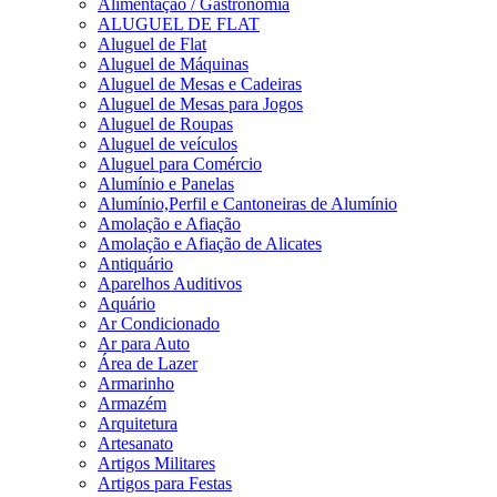
Alimentação / Gastronomia
ALUGUEL DE FLAT
Aluguel de Flat
Aluguel de Máquinas
Aluguel de Mesas e Cadeiras
Aluguel de Mesas para Jogos
Aluguel de Roupas
Aluguel de veículos
Aluguel para Comércio
Alumínio e Panelas
Alumínio,Perfil e Cantoneiras de Alumínio
Amolação e Afiação
Amolação e Afiação de Alicates
Antiquário
Aparelhos Auditivos
Aquário
Ar Condicionado
Ar para Auto
Área de Lazer
Armarinho
Armazém
Arquitetura
Artesanato
Artigos Militares
Artigos para Festas