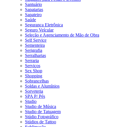
Santuário
Sapatarias
Sapateiro
Saúde
Segurança Eletrônica
Seguro Veícular
Seleção e Agenciamento de Mão de Obra
Self Service
Sementeira
Serigrafia
Serralharias
Serraria
Serviços
Sex Shop
Shopping
Sobrancelhas
Soldas e Alumínios
Sorveteria
SPA P/ Pés
Studio
Studio de Música
Studio de Tatuagem
Stúdio Fotográfico
Stúdios de Tattoo
Sublimação