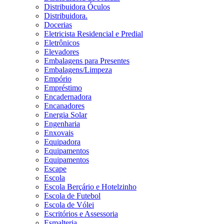
Distribuidora Óculos
Distribuidora.
Docerias
Eletricista Residencial e Predial
Eletrônicos
Elevadores
Embalagens para Presentes
Embalagens/Limpeza
Empório
Empréstimo
Encadernadora
Encanadores
Energia Solar
Engenharia
Enxovais
Equipadora
Equipamentos
Equipamentos
Escape
Escola
Escola Berçário e Hotelzinho
Escola de Futebol
Escola de Vólei
Escritórios e Assessoria
Esmalteria