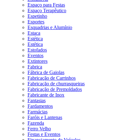
Espaço para Festas
Espaço Terapêutico
Espetinho
Esportes
Esquadrias e Alumínio
Estaca
Estética
Estética
Estofados
Eventos
Extintores
Fabrica
Fábrica de Gaiolas
Fabricação de Carrinhos
Fabricação de churrasqueiras
Fabricação de Premoldados
Fabricante de Inox
Fantasias
Fardamentos
Farmácias
Faróis e Lantenas
Fazenda
Ferro Velho
Festas e Eventos
Financiamento de Veículos