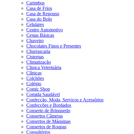
Carimbos
Casa de Frios
Casa de Repouso
Casa do Bolo
Celulares
Centro Automotivo
Cestas Básicas
Chaveiro
Chocolates Finos e Presentes
Churrascaria
Cisternas
Climatização
Clinica Veterinária
Clínicas
Colchões
Colégio
Comic Shop
Comida Saudável
Confecção, Moda, Serviços e Acessórios
Confecções e Bordados
Conserto de Brinquedo
Consertos Câmeras
Consertos de Máquinas
Consertos de Roupas
Consultórios