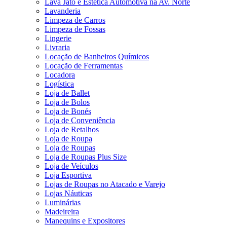
Lava Jato e Estética Automotiva na Av. Norte
Lavanderia
Limpeza de Carros
Limpeza de Fossas
Lingerie
Livraria
Locação de Banheiros Químicos
Locação de Ferramentas
Locadora
Logística
Loja de Ballet
Loja de Bolos
Loja de Bonés
Loja de Conveniência
Loja de Retalhos
Loja de Roupa
Loja de Roupas
Loja de Roupas Plus Size
Loja de Veículos
Loja Esportiva
Lojas de Roupas no Atacado e Varejo
Lojas Náuticas
Luminárias
Madeireira
Manequins e Expositores