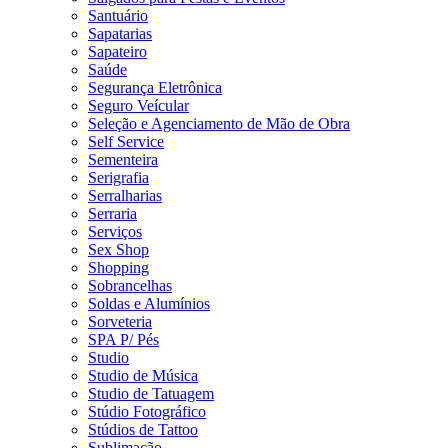
Santuário
Sapatarias
Sapateiro
Saúde
Segurança Eletrônica
Seguro Veícular
Seleção e Agenciamento de Mão de Obra
Self Service
Sementeira
Serigrafia
Serralharias
Serraria
Serviços
Sex Shop
Shopping
Sobrancelhas
Soldas e Alumínios
Sorveteria
SPA P/ Pés
Studio
Studio de Música
Studio de Tatuagem
Stúdio Fotográfico
Stúdios de Tattoo
Sublimação