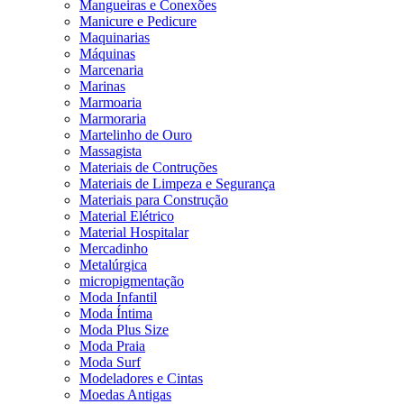
Mangueiras e Conexões
Manicure e Pedicure
Maquinarias
Máquinas
Marcenaria
Marinas
Marmoaria
Marmoraria
Martelinho de Ouro
Massagista
Materiais de Contruções
Materiais de Limpeza e Segurança
Materiais para Construção
Material Elétrico
Material Hospitalar
Mercadinho
Metalúrgica
micropigmentação
Moda Infantil
Moda Íntima
Moda Plus Size
Moda Praia
Moda Surf
Modeladores e Cintas
Moedas Antigas