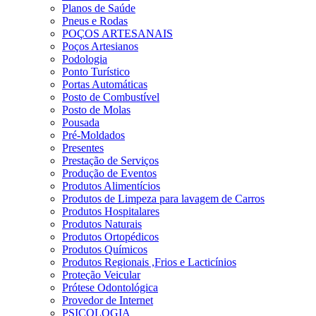
Planos de Saúde
Pneus e Rodas
POÇOS ARTESANAIS
Poços Artesianos
Podologia
Ponto Turístico
Portas Automáticas
Posto de Combustível
Posto de Molas
Pousada
Pré-Moldados
Presentes
Prestação de Serviços
Produção de Eventos
Produtos Alimentícios
Produtos de Limpeza para lavagem de Carros
Produtos Hospitalares
Produtos Naturais
Produtos Ortopédicos
Produtos Químicos
Produtos Regionais ,Frios e Lacticínios
Proteção Veicular
Prótese Odontológica
Provedor de Internet
PSICOLOGIA