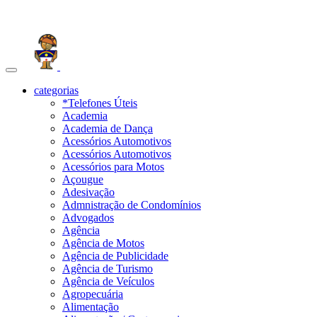
Toggle
navigation
categorias
*Telefones Úteis
Academia
Academia de Dança
Acessórios Automotivos
Acessórios Automotivos
Acessórios para Motos
Açougue
Adesivação
Admnistração de Condomínios
Advogados
Agência
Agência de Motos
Agência de Publicidade
Agência de Turismo
Agência de Veículos
Agropecuária
Alimentação