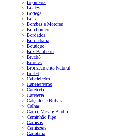
Bijouteria
Boates
Bodega
Bolsas
Bombas e Motores
Bomboniere
Bordados
Borracharia
Boutique
Box Banheiro
Brechó
Brindes
Bronzeamento Natural
Buffet
Cabeleireiro
Cabeleireiros
Cafeteria
Cafeteria
Calçados e Bolsas
Calhas
Cama, Mesa e Banho
Caminhão Pipa
Camisas
Camisetas
Capotaria