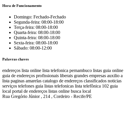
Hora de Funcionamento
Domingo: Fechado-Fechado
Segunda-feira: 08:00-18:00
Terça-feira: 08:00-18:00
Quarta-feira: 08:00-18:00
Quinta-feira: 08:00-18:00
Sexta-feira: 08:00-18:00
Sábado: 08:00-12:00
Palavras chaves
endereços
lista online
lista telefonica
pernambuco listas
guia online
guia de endereços
profissionais liberais
grandes empresas
auxilio a
lista
paginas amarelas
catalogo de endereços
classificados
noticias
serviços
telefones
guia
listas telefonicas
lista telefônica
102
guia
local
portal de endereços
listas online
busca local
Rua Gregório Júnior , 214 , Cordeiro - Recife/PE