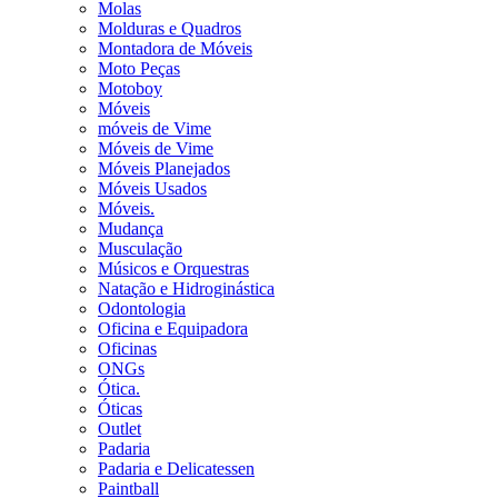
Molas
Molduras e Quadros
Montadora de Móveis
Moto Peças
Motoboy
Móveis
móveis de Vime
Móveis de Vime
Móveis Planejados
Móveis Usados
Móveis.
Mudança
Musculação
Músicos e Orquestras
Natação e Hidroginástica
Odontologia
Oficina e Equipadora
Oficinas
ONGs
Ótica.
Óticas
Outlet
Padaria
Padaria e Delicatessen
Paintball