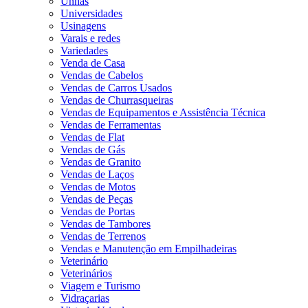
Unhas
Universidades
Usinagens
Varais e redes
Variedades
Venda de Casa
Vendas de Cabelos
Vendas de Carros Usados
Vendas de Churrasqueiras
Vendas de Equipamentos e Assistência Técnica
Vendas de Ferramentas
Vendas de Flat
Vendas de Gás
Vendas de Granito
Vendas de Laços
Vendas de Motos
Vendas de Peças
Vendas de Portas
Vendas de Tambores
Vendas de Terrenos
Vendas e Manutenção em Empilhadeiras
Veterinário
Veterinários
Viagem e Turismo
Vidraçarias