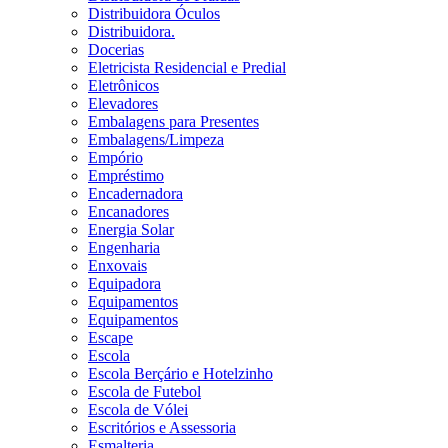
Distribuidora Óculos
Distribuidora.
Docerias
Eletricista Residencial e Predial
Eletrônicos
Elevadores
Embalagens para Presentes
Embalagens/Limpeza
Empório
Empréstimo
Encadernadora
Encanadores
Energia Solar
Engenharia
Enxovais
Equipadora
Equipamentos
Equipamentos
Escape
Escola
Escola Berçário e Hotelzinho
Escola de Futebol
Escola de Vólei
Escritórios e Assessoria
Esmalteria