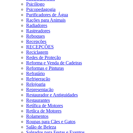
Psicólogo
Psicopedagogia
Purificadores de Água
Rações para Animais
Radiadores
Rastreadores
Reboques
Recepções
RECEPÇÕES
Reciclagem
Redes de Proteção
Reforma e Venda de Cadeiras
Reformas e Pinturas
Refratário
Refrigeração
Relojoaria
Representação
Restaurador e Antiguidades
Restaurantes
Retífica de Motores
Retíica de Motores
Rolamentos
Roupas para Cães e Gatos
Salão de Beleza
Salgados para Festas e Eventos