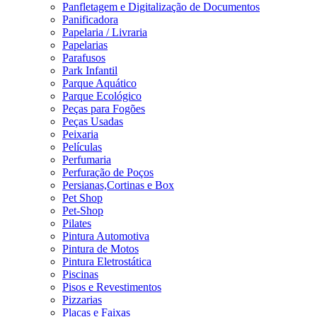
Panfletagem e Digitalização de Documentos
Panificadora
Papelaria / Livraria
Papelarias
Parafusos
Park Infantil
Parque Aquático
Parque Ecológico
Peças para Fogões
Peças Usadas
Peixaria
Películas
Perfumaria
Perfuração de Poços
Persianas,Cortinas e Box
Pet Shop
Pet-Shop
Pilates
Pintura Automotiva
Pintura de Motos
Pintura Eletrostática
Piscinas
Pisos e Revestimentos
Pizzarias
Placas e Faixas