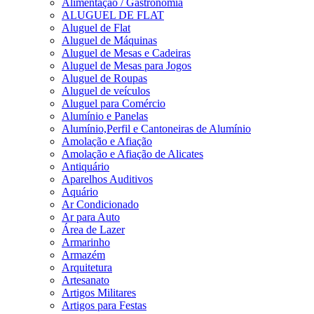
Alimentação / Gastronomia
ALUGUEL DE FLAT
Aluguel de Flat
Aluguel de Máquinas
Aluguel de Mesas e Cadeiras
Aluguel de Mesas para Jogos
Aluguel de Roupas
Aluguel de veículos
Aluguel para Comércio
Alumínio e Panelas
Alumínio,Perfil e Cantoneiras de Alumínio
Amolação e Afiação
Amolação e Afiação de Alicates
Antiquário
Aparelhos Auditivos
Aquário
Ar Condicionado
Ar para Auto
Área de Lazer
Armarinho
Armazém
Arquitetura
Artesanato
Artigos Militares
Artigos para Festas