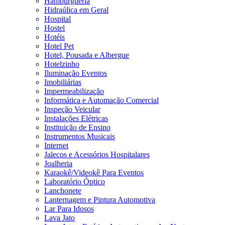
Hamburgueria
Hidraúlica em Geral
Hospital
Hostel
Hotéis
Hotel Pet
Hotel, Pousada e Albergue
Hotelzinho
Iluminação Eventos
Imobiliárias
Impermeabilização
Informática e Automação Comercial
Inspeção Veicular
Instalações Elétricas
Instituição de Ensino
Instrumentos Musicais
Internet
Jalecos e Acessórios Hospitalares
Joalheria
Karaokê/Videokê Para Eventos
Laboratório Óptico
Lanchonete
Lanternagem e Pintura Automotiva
Lar Para Idosos
Lava Jato