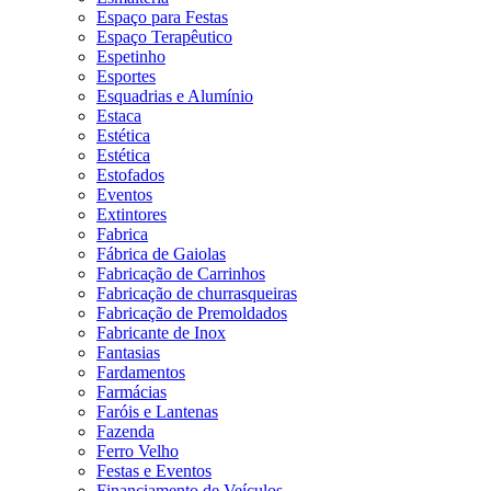
Espaço para Festas
Espaço Terapêutico
Espetinho
Esportes
Esquadrias e Alumínio
Estaca
Estética
Estética
Estofados
Eventos
Extintores
Fabrica
Fábrica de Gaiolas
Fabricação de Carrinhos
Fabricação de churrasqueiras
Fabricação de Premoldados
Fabricante de Inox
Fantasias
Fardamentos
Farmácias
Faróis e Lantenas
Fazenda
Ferro Velho
Festas e Eventos
Financiamento de Veículos