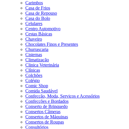
Carimbos
Casa de Frios
Casa de Repouso
Casa do Bolo
Celulares
Centro Automotivo
Cestas Básicas
Chaveiro
Chocolates Finos e Presentes
Churrascaria
Cisternas
Climatização
Clinica Veterinária
Clínicas
Colchões
Colégio
Comic Shop
Comida Saudável
Confecção, Moda, Serviços e Acessórios
Confecções e Bordados
Conserto de Brinquedo
Consertos Câmeras
Consertos de Máquinas
Consertos de Roupas
Consultórios