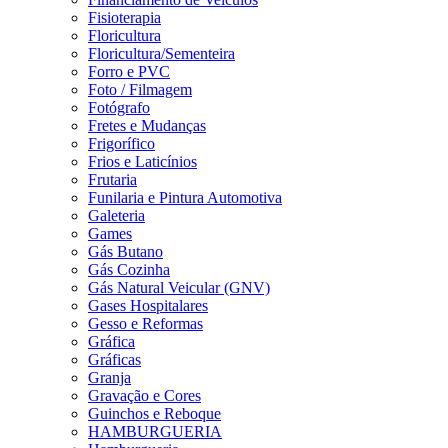
Fisioterapia
Floricultura
Floricultura/Sementeira
Forro e PVC
Foto / Filmagem
Fotógrafo
Fretes e Mudanças
Frigorífico
Frios e Laticínios
Frutaria
Funilaria e Pintura Automotiva
Galeteria
Games
Gás Butano
Gás Cozinha
Gás Natural Veicular (GNV)
Gases Hospitalares
Gesso e Reformas
Gráfica
Gráficas
Granja
Gravação e Cores
Guinchos e Reboque
HAMBURGUERIA