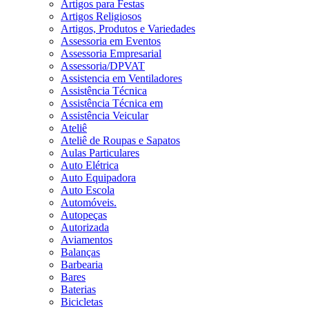
Artigos para Festas
Artigos Religiosos
Artigos, Produtos e Variedades
Assessoria em Eventos
Assessoria Empresarial
Assessoria/DPVAT
Assistencia em Ventiladores
Assistência Técnica
Assistência Técnica em
Assistência Veicular
Ateliê
Ateliê de Roupas e Sapatos
Aulas Particulares
Auto Elétrica
Auto Equipadora
Auto Escola
Automóveis.
Autopeças
Autorizada
Aviamentos
Balanças
Barbearia
Bares
Baterias
Bicicletas