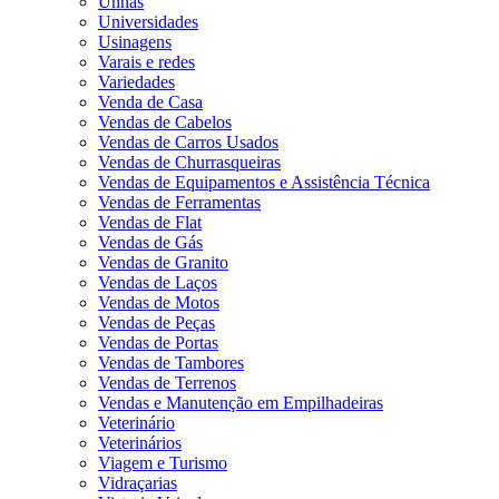
Unhas
Universidades
Usinagens
Varais e redes
Variedades
Venda de Casa
Vendas de Cabelos
Vendas de Carros Usados
Vendas de Churrasqueiras
Vendas de Equipamentos e Assistência Técnica
Vendas de Ferramentas
Vendas de Flat
Vendas de Gás
Vendas de Granito
Vendas de Laços
Vendas de Motos
Vendas de Peças
Vendas de Portas
Vendas de Tambores
Vendas de Terrenos
Vendas e Manutenção em Empilhadeiras
Veterinário
Veterinários
Viagem e Turismo
Vidraçarias