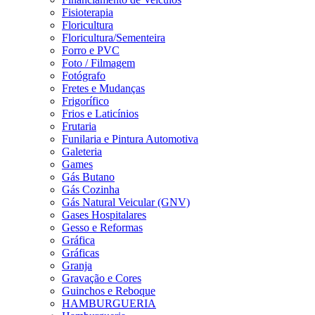
Fisioterapia
Floricultura
Floricultura/Sementeira
Forro e PVC
Foto / Filmagem
Fotógrafo
Fretes e Mudanças
Frigorífico
Frios e Laticínios
Frutaria
Funilaria e Pintura Automotiva
Galeteria
Games
Gás Butano
Gás Cozinha
Gás Natural Veicular (GNV)
Gases Hospitalares
Gesso e Reformas
Gráfica
Gráficas
Granja
Gravação e Cores
Guinchos e Reboque
HAMBURGUERIA