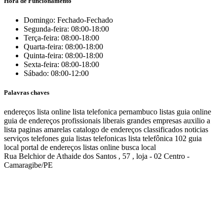
Hora de Funcionamento
Domingo: Fechado-Fechado
Segunda-feira: 08:00-18:00
Terça-feira: 08:00-18:00
Quarta-feira: 08:00-18:00
Quinta-feira: 08:00-18:00
Sexta-feira: 08:00-18:00
Sábado: 08:00-12:00
Palavras chaves
endereços
lista online
lista telefonica
pernambuco listas
guia online
guia de endereços
profissionais liberais
grandes empresas
auxilio a
lista
paginas amarelas
catalogo de endereços
classificados
noticias
serviços
telefones
guia
listas telefonicas
lista telefônica
102
guia
local
portal de endereços
listas online
busca local
Rua Belchior de Athaide dos Santos , 57 , loja - 02 Centro -
Camaragibe/PE