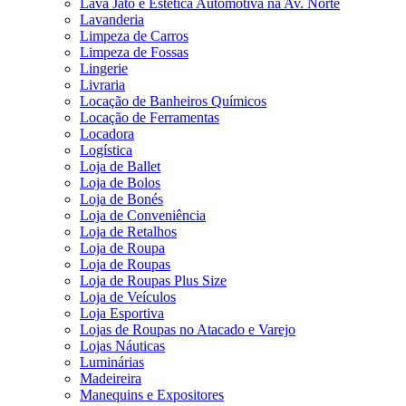
Lava Jato e Estética Automotiva na Av. Norte
Lavanderia
Limpeza de Carros
Limpeza de Fossas
Lingerie
Livraria
Locação de Banheiros Químicos
Locação de Ferramentas
Locadora
Logística
Loja de Ballet
Loja de Bolos
Loja de Bonés
Loja de Conveniência
Loja de Retalhos
Loja de Roupa
Loja de Roupas
Loja de Roupas Plus Size
Loja de Veículos
Loja Esportiva
Lojas de Roupas no Atacado e Varejo
Lojas Náuticas
Luminárias
Madeireira
Manequins e Expositores