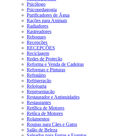
Psicólogo
Psicopedagogia
Purificadores de Água
Rações para Animais
Radiadores
Rastreadores
Reboques
Recepções
RECEPÇÕES
Reciclagem
Redes de Proteção
Reforma e Venda de Cadeiras
Reformas e Pinturas
Refratário
Refrigeração
Relojoaria
Representação
Restaurador e Antiguidades
Restaurantes
Retífica de Motores
Retíica de Motores
Rolamentos
Roupas para Cães e Gatos
Salão de Beleza
Salgados para Festas e Eventos