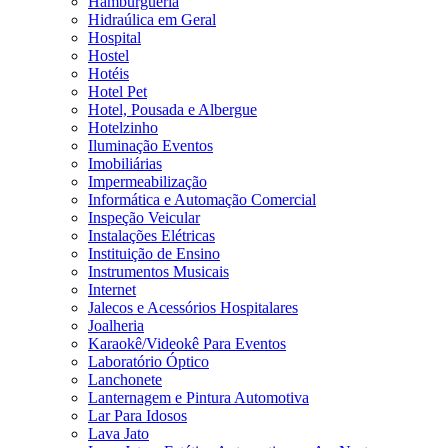
Hamburgueria
Hidraúlica em Geral
Hospital
Hostel
Hotéis
Hotel Pet
Hotel, Pousada e Albergue
Hotelzinho
Iluminação Eventos
Imobiliárias
Impermeabilização
Informática e Automação Comercial
Inspeção Veicular
Instalações Elétricas
Instituição de Ensino
Instrumentos Musicais
Internet
Jalecos e Acessórios Hospitalares
Joalheria
Karaokê/Videokê Para Eventos
Laboratório Óptico
Lanchonete
Lanternagem e Pintura Automotiva
Lar Para Idosos
Lava Jato