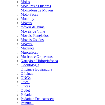
Molas
Molduras e Quadros
Montadora de Móveis
Moto Peças
Motoboy
Móveis
móveis de Vime
Móveis de Vime
Móveis Planejados
Móveis Usados
Móveis.
Mudança
Musculação
Músicos e Orquestras
Natação e Hidroginástica
Odontologia
Oficina e Equipadora
Oficinas
ONGs
Ótica.
Óticas
Outlet
Padaria
Padaria e Delicatessen
Paintball