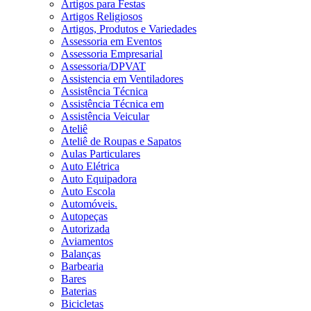
Artigos para Festas
Artigos Religiosos
Artigos, Produtos e Variedades
Assessoria em Eventos
Assessoria Empresarial
Assessoria/DPVAT
Assistencia em Ventiladores
Assistência Técnica
Assistência Técnica em
Assistência Veicular
Ateliê
Ateliê de Roupas e Sapatos
Aulas Particulares
Auto Elétrica
Auto Equipadora
Auto Escola
Automóveis.
Autopeças
Autorizada
Aviamentos
Balanças
Barbearia
Bares
Baterias
Bicicletas