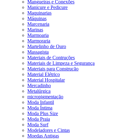
Mangueiras e Conexões
Manicure e Pedicure
Maquinarias
Máquinas
Marcenaria
Marinas
Marmoaria
Marmoraria
Martelinho de Ouro
Massagista
Materiais de Contruções
Materiais de Limpeza e Segurança
Materiais para Construção
Material Elétrico
Material Hospitalar
Mercadinho
Metalúrgica
micropigmentação
Moda Infantil
Moda Íntima
Moda Plus Size
Moda Praia
Moda Surf
Modeladores e Cintas
Moedas Antigas