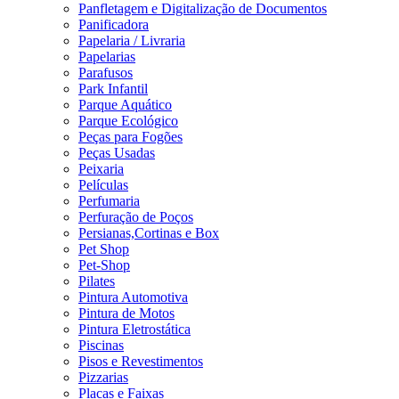
Panfletagem e Digitalização de Documentos
Panificadora
Papelaria / Livraria
Papelarias
Parafusos
Park Infantil
Parque Aquático
Parque Ecológico
Peças para Fogões
Peças Usadas
Peixaria
Películas
Perfumaria
Perfuração de Poços
Persianas,Cortinas e Box
Pet Shop
Pet-Shop
Pilates
Pintura Automotiva
Pintura de Motos
Pintura Eletrostática
Piscinas
Pisos e Revestimentos
Pizzarias
Placas e Faixas