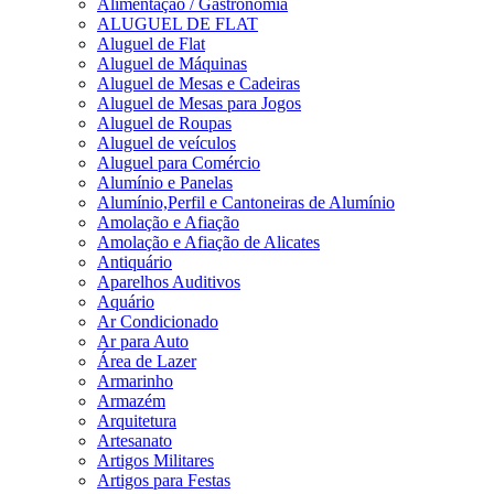
Alimentação / Gastronomia
ALUGUEL DE FLAT
Aluguel de Flat
Aluguel de Máquinas
Aluguel de Mesas e Cadeiras
Aluguel de Mesas para Jogos
Aluguel de Roupas
Aluguel de veículos
Aluguel para Comércio
Alumínio e Panelas
Alumínio,Perfil e Cantoneiras de Alumínio
Amolação e Afiação
Amolação e Afiação de Alicates
Antiquário
Aparelhos Auditivos
Aquário
Ar Condicionado
Ar para Auto
Área de Lazer
Armarinho
Armazém
Arquitetura
Artesanato
Artigos Militares
Artigos para Festas