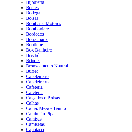
Bijouteria
Boates
Bodega
Bolsas
Bombas e Motores
Bomboniere
Bordados
Borracharia
Boutique
Box Banheiro
Brechó
Brindes
Bronzeamento Natural
Buffet
Cabeleireiro
Cabeleireiros
Cafeteria
Cafeteria
Calçados e Bolsas
Calhas
Cama, Mesa e Banho
Caminhão Pipa
Camisas
Camisetas
Capotaria