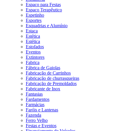
Espaço para Festas
Espaço Terapêutico
Espetinho
Esportes
Esquadrias e Alumínio
Estaca
Estética
Estética
Estofados
Eventos
Extintores
Fabrica
Fábrica de Gaiolas
Fabricação de Carrinhos
Fabricação de churrasqueiras
Fabricação de Premoldados
Fabricante de Inox
Fantasias
Fardamentos
Farmácias
Faróis e Lantenas
Fazenda
Ferro Velho
Festas e Eventos
Financiamento de Veículos