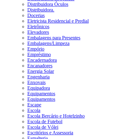
Distribuidora Óculos
Distribuidora.
Docerias
Eletricista Residencial e Predial
Eletrônicos
Elevadores
Embalagens para Presentes
Embalagens/Limpeza
Empório
Empréstimo
Encadernadora
Encanadores
Energia Solar
Engenharia
Enxovais
Equipadora
Equipamentos
Equipamentos
Escape
Escola
Escola Berçário e Hotelzinho
Escola de Futebol
Escola de Vólei
Escritórios e Assessoria
Esmalteria