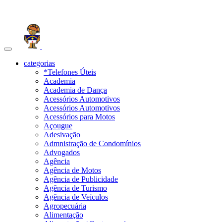
Toggle
navigation
categorias
*Telefones Úteis
Academia
Academia de Dança
Acessórios Automotivos
Acessórios Automotivos
Acessórios para Motos
Açougue
Adesivação
Admnistração de Condomínios
Advogados
Agência
Agência de Motos
Agência de Publicidade
Agência de Turismo
Agência de Veículos
Agropecuária
Alimentação