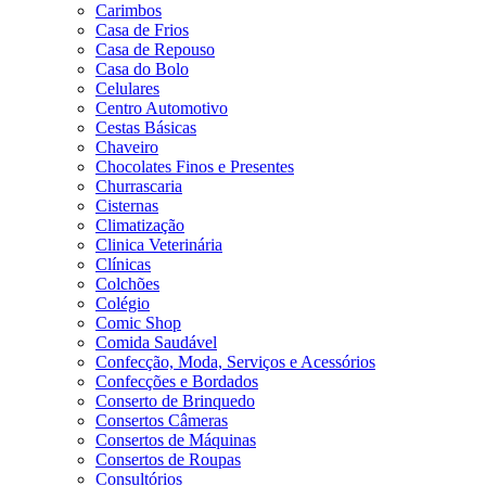
Carimbos
Casa de Frios
Casa de Repouso
Casa do Bolo
Celulares
Centro Automotivo
Cestas Básicas
Chaveiro
Chocolates Finos e Presentes
Churrascaria
Cisternas
Climatização
Clinica Veterinária
Clínicas
Colchões
Colégio
Comic Shop
Comida Saudável
Confecção, Moda, Serviços e Acessórios
Confecções e Bordados
Conserto de Brinquedo
Consertos Câmeras
Consertos de Máquinas
Consertos de Roupas
Consultórios