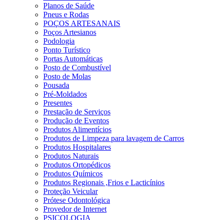
Planos de Saúde
Pneus e Rodas
POÇOS ARTESANAIS
Poços Artesianos
Podologia
Ponto Turístico
Portas Automáticas
Posto de Combustível
Posto de Molas
Pousada
Pré-Moldados
Presentes
Prestação de Serviços
Produção de Eventos
Produtos Alimentícios
Produtos de Limpeza para lavagem de Carros
Produtos Hospitalares
Produtos Naturais
Produtos Ortopédicos
Produtos Químicos
Produtos Regionais ,Frios e Lacticínios
Proteção Veicular
Prótese Odontológica
Provedor de Internet
PSICOLOGIA