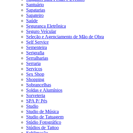
Santuário
Sapatarias
Sapateiro
Saúde
Segurança Eletrônica
Seguro Veícular
Seleção e Agenciamento de Mão de Obra
Self Service
Sementeira
Serigrafia
Serralharias
Serraria
Serviços
Sex Shop
Shopping
Sobrancelhas
Soldas e Alumínios
Sorveteria
SPA P/ Pés
Studio
Studio de Música
Studio de Tatuagem
Stúdio Fotográfico
Stúdios de Tattoo
Sublimação