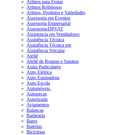
Artigos para Festas
Artigos Religiosos
Artigos, Produtos e Variedades
Assessoria em Eventos
Assessoria Empresarial
Assessoria/DPVAT
Assistencia em Ventiladores
Assistência Técnica
Assistência Técnica em
Assistência Veicular
Ateliê
Ateliê de Roupas e Sapatos
Aulas Particulares
Auto Elétrica
Auto Equipadora
Auto Escola
Automóveis.
Autopeças
Autorizada
Aviamentos
Balanças
Barbearia
Bares
Baterias
Bicicletas