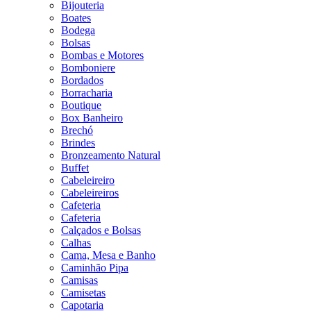
Bijouteria
Boates
Bodega
Bolsas
Bombas e Motores
Bomboniere
Bordados
Borracharia
Boutique
Box Banheiro
Brechó
Brindes
Bronzeamento Natural
Buffet
Cabeleireiro
Cabeleireiros
Cafeteria
Cafeteria
Calçados e Bolsas
Calhas
Cama, Mesa e Banho
Caminhão Pipa
Camisas
Camisetas
Capotaria