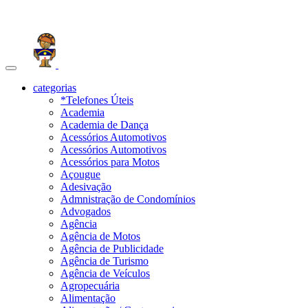
Toggle
navigation
categorias
*Telefones Úteis
Academia
Academia de Dança
Acessórios Automotivos
Acessórios Automotivos
Acessórios para Motos
Açougue
Adesivação
Admnistração de Condomínios
Advogados
Agência
Agência de Motos
Agência de Publicidade
Agência de Turismo
Agência de Veículos
Agropecuária
Alimentação