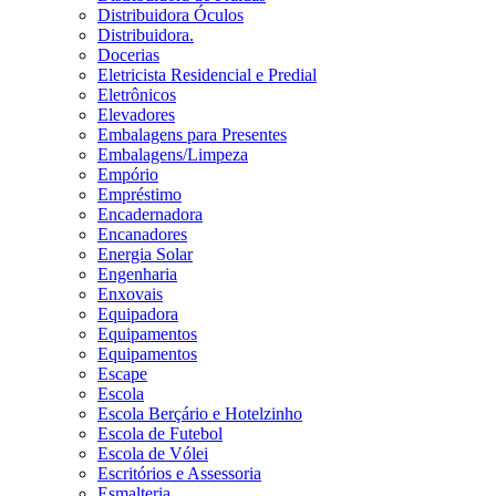
Distribuidora Óculos
Distribuidora.
Docerias
Eletricista Residencial e Predial
Eletrônicos
Elevadores
Embalagens para Presentes
Embalagens/Limpeza
Empório
Empréstimo
Encadernadora
Encanadores
Energia Solar
Engenharia
Enxovais
Equipadora
Equipamentos
Equipamentos
Escape
Escola
Escola Berçário e Hotelzinho
Escola de Futebol
Escola de Vólei
Escritórios e Assessoria
Esmalteria