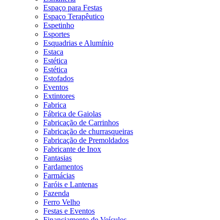
Espaço para Festas
Espaço Terapêutico
Espetinho
Esportes
Esquadrias e Alumínio
Estaca
Estética
Estética
Estofados
Eventos
Extintores
Fabrica
Fábrica de Gaiolas
Fabricação de Carrinhos
Fabricação de churrasqueiras
Fabricação de Premoldados
Fabricante de Inox
Fantasias
Fardamentos
Farmácias
Faróis e Lantenas
Fazenda
Ferro Velho
Festas e Eventos
Financiamento de Veículos