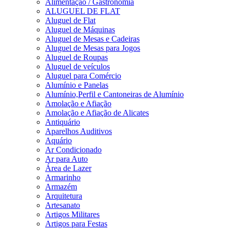
Alimentação / Gastronomia
ALUGUEL DE FLAT
Aluguel de Flat
Aluguel de Máquinas
Aluguel de Mesas e Cadeiras
Aluguel de Mesas para Jogos
Aluguel de Roupas
Aluguel de veículos
Aluguel para Comércio
Alumínio e Panelas
Alumínio,Perfil e Cantoneiras de Alumínio
Amolação e Afiação
Amolação e Afiação de Alicates
Antiquário
Aparelhos Auditivos
Aquário
Ar Condicionado
Ar para Auto
Área de Lazer
Armarinho
Armazém
Arquitetura
Artesanato
Artigos Militares
Artigos para Festas