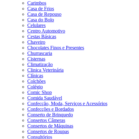
Carimbos
Casa de Frios
Casa de Repouso
Casa do Bolo
Celulares
Centro Automotivo
Cestas Básicas
Chaveiro
Chocolates Finos e Presentes
Churrascaria
Cisternas
Climatização
Clinica Veterinária
Clínicas
Colchões
Colégio
Comic Shop
Comida Saudável
Confecção, Moda, Serviços e Acessórios
Confecções e Bordados
Conserto de Brinquedo
Consertos Câmeras
Consertos de Máquinas
Consertos de Roupas
Consultórios