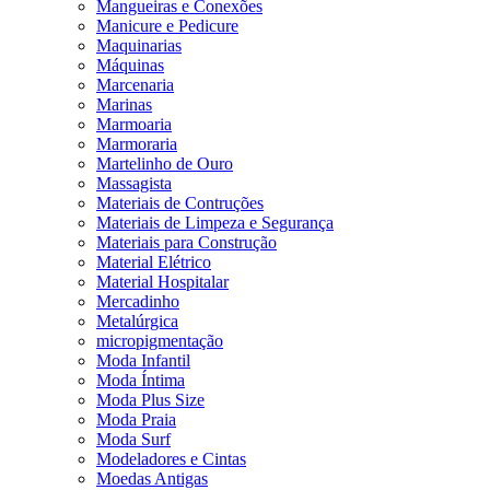
Mangueiras e Conexões
Manicure e Pedicure
Maquinarias
Máquinas
Marcenaria
Marinas
Marmoaria
Marmoraria
Martelinho de Ouro
Massagista
Materiais de Contruções
Materiais de Limpeza e Segurança
Materiais para Construção
Material Elétrico
Material Hospitalar
Mercadinho
Metalúrgica
micropigmentação
Moda Infantil
Moda Íntima
Moda Plus Size
Moda Praia
Moda Surf
Modeladores e Cintas
Moedas Antigas