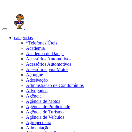
Toggle
navigation
categorias
*Telefones Úteis
Academia
Academia de Dança
Acessórios Automotivos
Acessórios Automotivos
Acessórios para Motos
Açougue
Adesivação
Admnistração de Condomínios
Advogados
Agência
Agência de Motos
Agência de Publicidade
Agência de Turismo
Agência de Veículos
Agropecuária
Alimentação