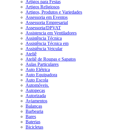
Artigos para Festas
Artigos Religiosos
Artigos, Produtos e Variedades
Assessoria em Eventos
Assessoria Empresarial
Assessoria/DPVAT
Assistencia em Ventiladores
Assistência Técnica
Assistência Técnica em
Assistência Veicular
Ateliê
Ateliê de Roupas e Sapatos
Aulas Particulares
Auto Elétrica
Auto Equipadora
Auto Escola
Automóveis.
Autopeças
Autorizada
Aviamentos
Balanças
Barbearia
Bares
Baterias
Bicicletas