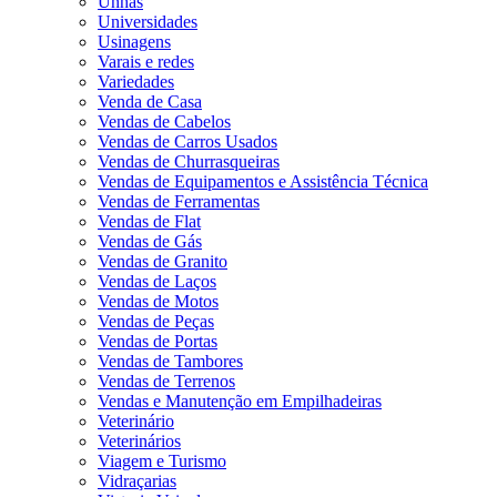
Unhas
Universidades
Usinagens
Varais e redes
Variedades
Venda de Casa
Vendas de Cabelos
Vendas de Carros Usados
Vendas de Churrasqueiras
Vendas de Equipamentos e Assistência Técnica
Vendas de Ferramentas
Vendas de Flat
Vendas de Gás
Vendas de Granito
Vendas de Laços
Vendas de Motos
Vendas de Peças
Vendas de Portas
Vendas de Tambores
Vendas de Terrenos
Vendas e Manutenção em Empilhadeiras
Veterinário
Veterinários
Viagem e Turismo
Vidraçarias