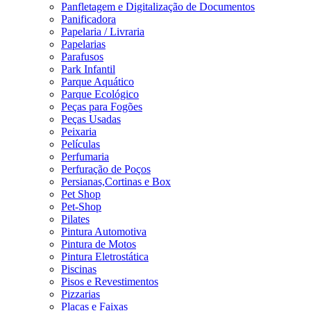
Panfletagem e Digitalização de Documentos
Panificadora
Papelaria / Livraria
Papelarias
Parafusos
Park Infantil
Parque Aquático
Parque Ecológico
Peças para Fogões
Peças Usadas
Peixaria
Películas
Perfumaria
Perfuração de Poços
Persianas,Cortinas e Box
Pet Shop
Pet-Shop
Pilates
Pintura Automotiva
Pintura de Motos
Pintura Eletrostática
Piscinas
Pisos e Revestimentos
Pizzarias
Placas e Faixas