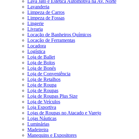
Lava Jato e Estética Automotiva na Av. Norte
Lavanderia
Limpeza de Carros
Limpeza de Fossas
Lingerie
Livraria
Locação de Banheiros Químicos
Locação de Ferramentas
Locadora
Logística
Loja de Ballet
Loja de Bolos
Loja de Bonés
Loja de Conveniência
Loja de Retalhos
Loja de Roupa
Loja de Roupas
Loja de Roupas Plus Size
Loja de Veículos
Loja Esportiva
Lojas de Roupas no Atacado e Varejo
Lojas Náuticas
Luminárias
Madeireira
Manequins e Expositores