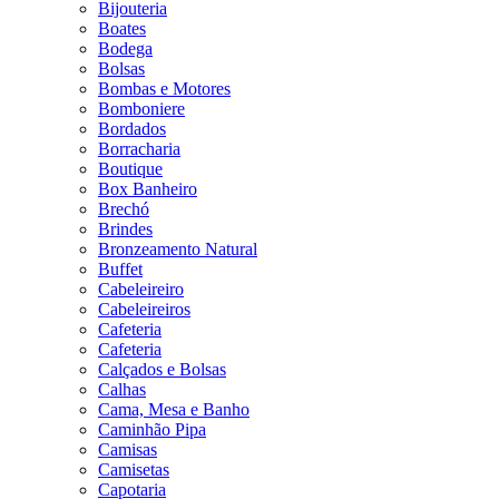
Bijouteria
Boates
Bodega
Bolsas
Bombas e Motores
Bomboniere
Bordados
Borracharia
Boutique
Box Banheiro
Brechó
Brindes
Bronzeamento Natural
Buffet
Cabeleireiro
Cabeleireiros
Cafeteria
Cafeteria
Calçados e Bolsas
Calhas
Cama, Mesa e Banho
Caminhão Pipa
Camisas
Camisetas
Capotaria