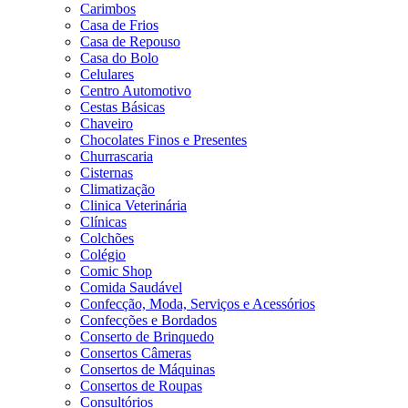
Carimbos
Casa de Frios
Casa de Repouso
Casa do Bolo
Celulares
Centro Automotivo
Cestas Básicas
Chaveiro
Chocolates Finos e Presentes
Churrascaria
Cisternas
Climatização
Clinica Veterinária
Clínicas
Colchões
Colégio
Comic Shop
Comida Saudável
Confecção, Moda, Serviços e Acessórios
Confecções e Bordados
Conserto de Brinquedo
Consertos Câmeras
Consertos de Máquinas
Consertos de Roupas
Consultórios