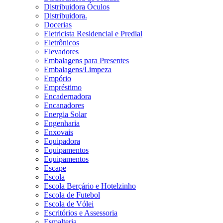
Distribuidora Óculos
Distribuidora.
Docerias
Eletricista Residencial e Predial
Eletrônicos
Elevadores
Embalagens para Presentes
Embalagens/Limpeza
Empório
Empréstimo
Encadernadora
Encanadores
Energia Solar
Engenharia
Enxovais
Equipadora
Equipamentos
Equipamentos
Escape
Escola
Escola Berçário e Hotelzinho
Escola de Futebol
Escola de Vólei
Escritórios e Assessoria
Esmalteria