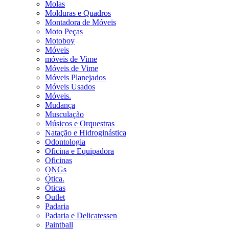
Molas
Molduras e Quadros
Montadora de Móveis
Moto Peças
Motoboy
Móveis
móveis de Vime
Móveis de Vime
Móveis Planejados
Móveis Usados
Móveis.
Mudança
Musculação
Músicos e Orquestras
Natação e Hidroginástica
Odontologia
Oficina e Equipadora
Oficinas
ONGs
Ótica.
Óticas
Outlet
Padaria
Padaria e Delicatessen
Paintball