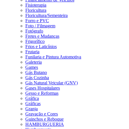
Fisioterapia
Floricultura
Floricultura/Sementeira
Forro e PVC
Foto / Filmagem
Fotógrafo
Fretes e Mudanças
Frigorífico
Frios e Laticínios
Frutaria
Funilaria e Pintura Automotiva
Galeteria
Games
Gás Butano
Gás Cozinha
Gás Natural Veicular (GNV)
Gases Hospitalares
Gesso e Reformas
Gráfica
Gráficas
Granja
Gravação e Cores
Guinchos e Reboque
HAMBURGUERIA