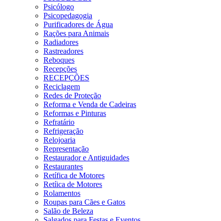
Psicólogo
Psicopedagogia
Purificadores de Água
Rações para Animais
Radiadores
Rastreadores
Reboques
Recepções
RECEPÇÕES
Reciclagem
Redes de Proteção
Reforma e Venda de Cadeiras
Reformas e Pinturas
Refratário
Refrigeração
Relojoaria
Representação
Restaurador e Antiguidades
Restaurantes
Retífica de Motores
Retíica de Motores
Rolamentos
Roupas para Cães e Gatos
Salão de Beleza
Salgados para Festas e Eventos