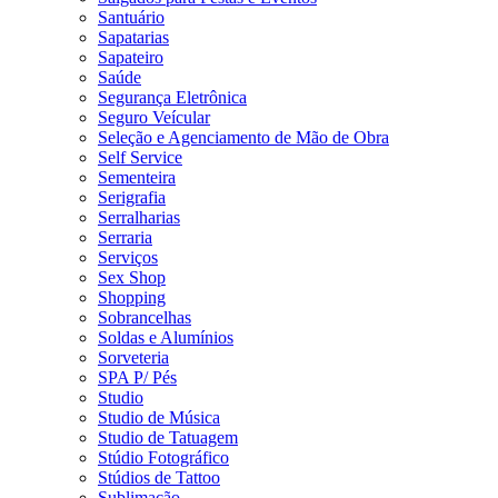
Santuário
Sapatarias
Sapateiro
Saúde
Segurança Eletrônica
Seguro Veícular
Seleção e Agenciamento de Mão de Obra
Self Service
Sementeira
Serigrafia
Serralharias
Serraria
Serviços
Sex Shop
Shopping
Sobrancelhas
Soldas e Alumínios
Sorveteria
SPA P/ Pés
Studio
Studio de Música
Studio de Tatuagem
Stúdio Fotográfico
Stúdios de Tattoo
Sublimação