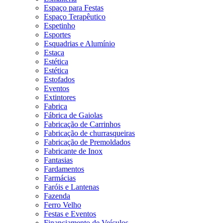
Espaço para Festas
Espaço Terapêutico
Espetinho
Esportes
Esquadrias e Alumínio
Estaca
Estética
Estética
Estofados
Eventos
Extintores
Fabrica
Fábrica de Gaiolas
Fabricação de Carrinhos
Fabricação de churrasqueiras
Fabricação de Premoldados
Fabricante de Inox
Fantasias
Fardamentos
Farmácias
Faróis e Lantenas
Fazenda
Ferro Velho
Festas e Eventos
Financiamento de Veículos