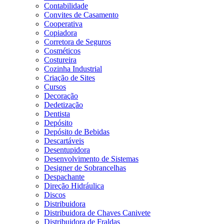
Contabilidade
Convites de Casamento
Cooperativa
Copiadora
Corretora de Seguros
Cosméticos
Costureira
Cozinha Industrial
Criação de Sites
Cursos
Decoração
Dedetização
Dentista
Depósito
Depósito de Bebidas
Descartáveis
Desentupidora
Desenvolvimento de Sistemas
Designer de Sobrancelhas
Despachante
Direção Hidráulica
Discos
Distribuidora
Distribuidora de Chaves Canivete
Distribuidora de Fraldas