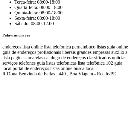
Terça-feira: 08:00-18:00
Quarta-feira: 08:00-18:00
Quinta-feira: 08:00-18:00
Sexta-feira: 08:00-18:00
Sábado: 08:00-12:00
Palavras chaves
endereços
lista online
lista telefonica
pernambuco listas
guia online
guia de endereços
profissionais liberais
grandes empresas
auxilio a
lista
paginas amarelas
catalogo de endereços
classificados
noticias
serviços
telefones
guia
listas telefonicas
lista telefônica
102
guia
local
portal de endereços
listas online
busca local
R Dona Benvinda de Farias , 449 , Boa Viagem - Recife/PE