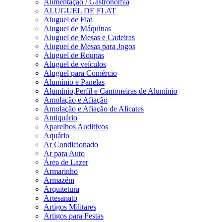
Alimentação / Gastronomia
ALUGUEL DE FLAT
Aluguel de Flat
Aluguel de Máquinas
Aluguel de Mesas e Cadeiras
Aluguel de Mesas para Jogos
Aluguel de Roupas
Aluguel de veículos
Aluguel para Comércio
Alumínio e Panelas
Alumínio,Perfil e Cantoneiras de Alumínio
Amolação e Afiação
Amolação e Afiação de Alicates
Antiquário
Aparelhos Auditivos
Aquário
Ar Condicionado
Ar para Auto
Área de Lazer
Armarinho
Armazém
Arquitetura
Artesanato
Artigos Militares
Artigos para Festas