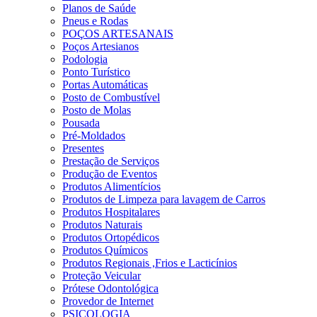
Planos de Saúde
Pneus e Rodas
POÇOS ARTESANAIS
Poços Artesianos
Podologia
Ponto Turístico
Portas Automáticas
Posto de Combustível
Posto de Molas
Pousada
Pré-Moldados
Presentes
Prestação de Serviços
Produção de Eventos
Produtos Alimentícios
Produtos de Limpeza para lavagem de Carros
Produtos Hospitalares
Produtos Naturais
Produtos Ortopédicos
Produtos Químicos
Produtos Regionais ,Frios e Lacticínios
Proteção Veicular
Prótese Odontológica
Provedor de Internet
PSICOLOGIA