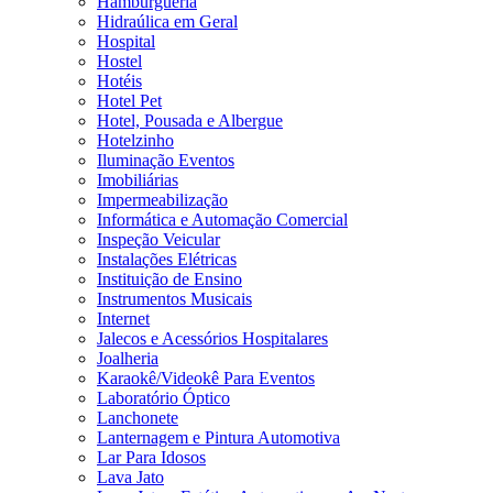
Hamburgueria
Hidraúlica em Geral
Hospital
Hostel
Hotéis
Hotel Pet
Hotel, Pousada e Albergue
Hotelzinho
Iluminação Eventos
Imobiliárias
Impermeabilização
Informática e Automação Comercial
Inspeção Veicular
Instalações Elétricas
Instituição de Ensino
Instrumentos Musicais
Internet
Jalecos e Acessórios Hospitalares
Joalheria
Karaokê/Videokê Para Eventos
Laboratório Óptico
Lanchonete
Lanternagem e Pintura Automotiva
Lar Para Idosos
Lava Jato