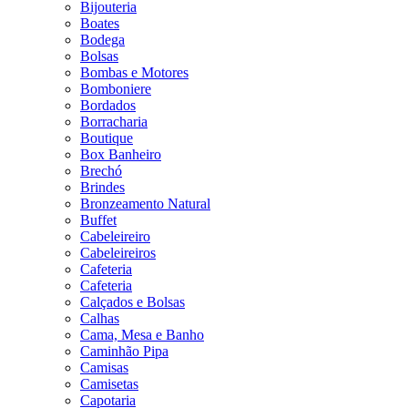
Bijouteria
Boates
Bodega
Bolsas
Bombas e Motores
Bomboniere
Bordados
Borracharia
Boutique
Box Banheiro
Brechó
Brindes
Bronzeamento Natural
Buffet
Cabeleireiro
Cabeleireiros
Cafeteria
Cafeteria
Calçados e Bolsas
Calhas
Cama, Mesa e Banho
Caminhão Pipa
Camisas
Camisetas
Capotaria