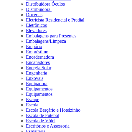
Distribuidora Óculos
Distribuidora.
Docerias
Eletricista Residencial e Predial
Eletrônicos
Elevadores
Embalagens para Presentes
Embalagens/Limpeza
Empório
Empréstimo
Encadernadora
Encanadores
Energia Solar
Engenharia
Enxovais
Equipadora
Equipamentos
Equipamentos
Escape
Escola
Escola Berçário e Hotelzinho
Escola de Futebol
Escola de Vólei
Escritórios e Assessoria
Esmalteria