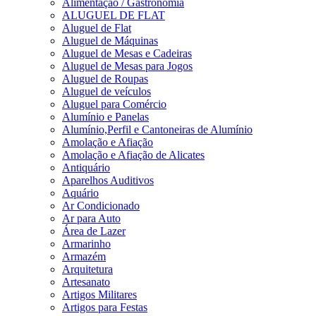
Alimentação / Gastronomia
ALUGUEL DE FLAT
Aluguel de Flat
Aluguel de Máquinas
Aluguel de Mesas e Cadeiras
Aluguel de Mesas para Jogos
Aluguel de Roupas
Aluguel de veículos
Aluguel para Comércio
Alumínio e Panelas
Alumínio,Perfil e Cantoneiras de Alumínio
Amolação e Afiação
Amolação e Afiação de Alicates
Antiquário
Aparelhos Auditivos
Aquário
Ar Condicionado
Ar para Auto
Área de Lazer
Armarinho
Armazém
Arquitetura
Artesanato
Artigos Militares
Artigos para Festas