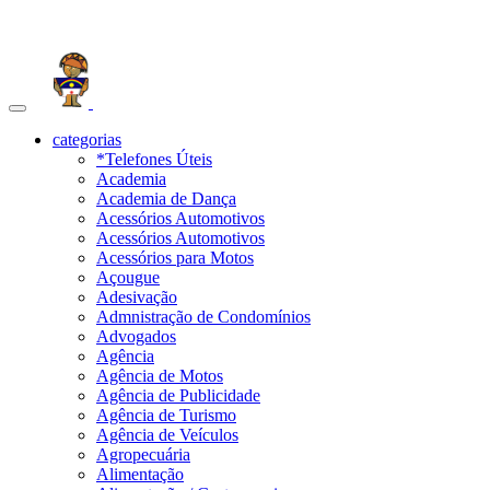
Toggle
navigation
categorias
*Telefones Úteis
Academia
Academia de Dança
Acessórios Automotivos
Acessórios Automotivos
Acessórios para Motos
Açougue
Adesivação
Admnistração de Condomínios
Advogados
Agência
Agência de Motos
Agência de Publicidade
Agência de Turismo
Agência de Veículos
Agropecuária
Alimentação