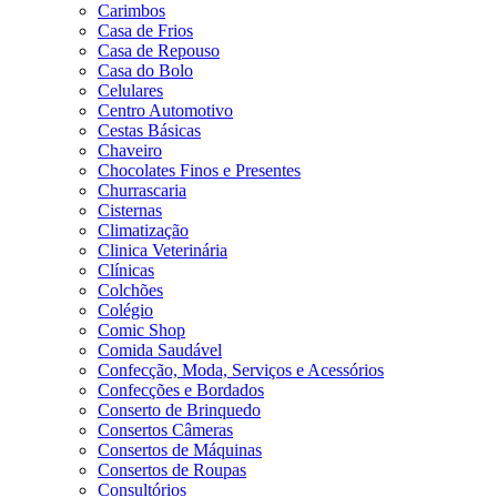
Carimbos
Casa de Frios
Casa de Repouso
Casa do Bolo
Celulares
Centro Automotivo
Cestas Básicas
Chaveiro
Chocolates Finos e Presentes
Churrascaria
Cisternas
Climatização
Clinica Veterinária
Clínicas
Colchões
Colégio
Comic Shop
Comida Saudável
Confecção, Moda, Serviços e Acessórios
Confecções e Bordados
Conserto de Brinquedo
Consertos Câmeras
Consertos de Máquinas
Consertos de Roupas
Consultórios