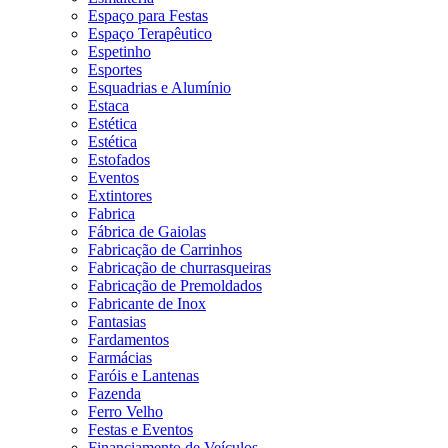
Espaço para Festas
Espaço Terapêutico
Espetinho
Esportes
Esquadrias e Alumínio
Estaca
Estética
Estética
Estofados
Eventos
Extintores
Fabrica
Fábrica de Gaiolas
Fabricação de Carrinhos
Fabricação de churrasqueiras
Fabricação de Premoldados
Fabricante de Inox
Fantasias
Fardamentos
Farmácias
Faróis e Lantenas
Fazenda
Ferro Velho
Festas e Eventos
Financiamento de Veículos