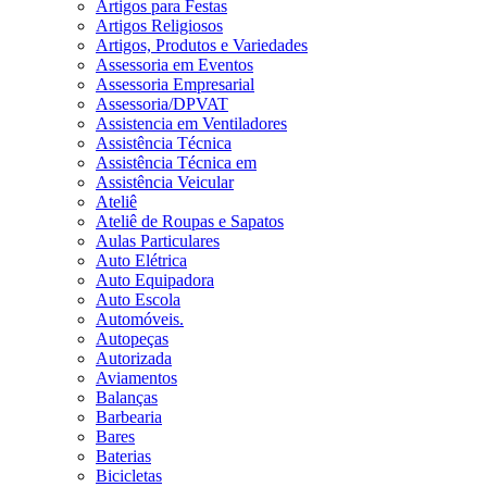
Artigos para Festas
Artigos Religiosos
Artigos, Produtos e Variedades
Assessoria em Eventos
Assessoria Empresarial
Assessoria/DPVAT
Assistencia em Ventiladores
Assistência Técnica
Assistência Técnica em
Assistência Veicular
Ateliê
Ateliê de Roupas e Sapatos
Aulas Particulares
Auto Elétrica
Auto Equipadora
Auto Escola
Automóveis.
Autopeças
Autorizada
Aviamentos
Balanças
Barbearia
Bares
Baterias
Bicicletas