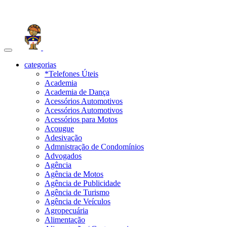
Toggle
navigation
categorias
*Telefones Úteis
Academia
Academia de Dança
Acessórios Automotivos
Acessórios Automotivos
Acessórios para Motos
Açougue
Adesivação
Admnistração de Condomínios
Advogados
Agência
Agência de Motos
Agência de Publicidade
Agência de Turismo
Agência de Veículos
Agropecuária
Alimentação