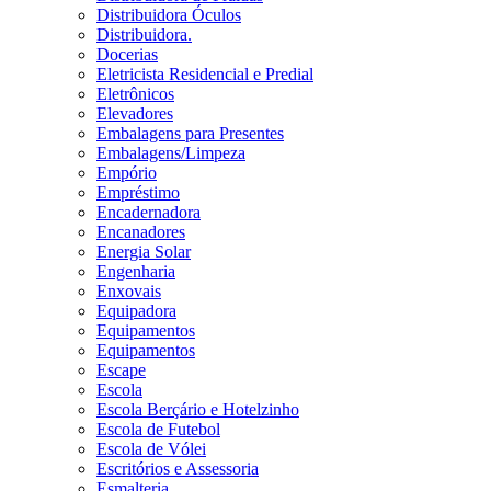
Distribuidora Óculos
Distribuidora.
Docerias
Eletricista Residencial e Predial
Eletrônicos
Elevadores
Embalagens para Presentes
Embalagens/Limpeza
Empório
Empréstimo
Encadernadora
Encanadores
Energia Solar
Engenharia
Enxovais
Equipadora
Equipamentos
Equipamentos
Escape
Escola
Escola Berçário e Hotelzinho
Escola de Futebol
Escola de Vólei
Escritórios e Assessoria
Esmalteria