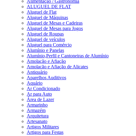
Alimentação / Gastronomia
ALUGUEL DE FLAT
Aluguel de Flat
Aluguel de Máquinas
Aluguel de Mesas e Cadeiras
Aluguel de Mesas para Jogos
Aluguel de Roupas
Aluguel de veículos
Aluguel para Comércio
Alumínio e Panelas
Alumínio,Perfil e Cantoneiras de Alumínio
Amolação e Afiação
Amolação e Afiação de Alicates
Antiquário
Aparelhos Auditivos
Aquário
Ar Condicionado
Ar para Auto
Área de Lazer
Armarinho
Armazém
Arquitetura
Artesanato
Artigos Militares
Artigos para Festas