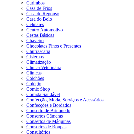
Carimbos
Casa de Frios
Casa de Repouso
Casa do Bolo
Celulares
Centro Automotivo
Cestas Básicas
Chaveiro
Chocolates Finos e Presentes
Churrascaria
Cisternas
Climatização
Clinica Veterinária
Clínicas
Colchões
Colégio
Comic Shop
Comida Saudável
Confecção, Moda, Serviços e Acessórios
Confecções e Bordados
Conserto de Brinquedo
Consertos Câmeras
Consertos de Máquinas
Consertos de Roupas
Consultórios