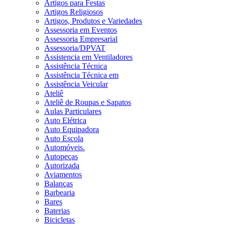
Artigos para Festas
Artigos Religiosos
Artigos, Produtos e Variedades
Assessoria em Eventos
Assessoria Empresarial
Assessoria/DPVAT
Assistencia em Ventiladores
Assistência Técnica
Assistência Técnica em
Assistência Veicular
Ateliê
Ateliê de Roupas e Sapatos
Aulas Particulares
Auto Elétrica
Auto Equipadora
Auto Escola
Automóveis.
Autopeças
Autorizada
Aviamentos
Balanças
Barbearia
Bares
Baterias
Bicicletas