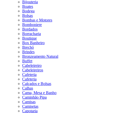
Bijouteria
Boates
Bodega
Bolsas
Bombas e Motores
Bomboniere
Bordados
Borracharia
Boutique
Box Banheiro
Brechó
Brindes
Bronzeamento Natural
Buffet
Cabeleireiro
Cabeleireiros
Cafeteria
Cafeteria
Calçados e Bolsas
Calhas
Cama, Mesa e Banho
Caminhão Pipa
Camisas
Camisetas
Capotaria