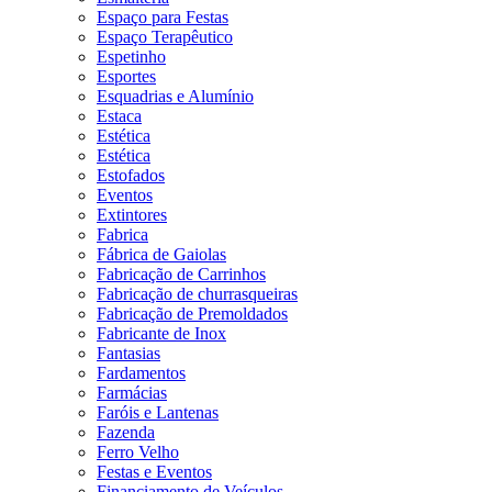
Espaço para Festas
Espaço Terapêutico
Espetinho
Esportes
Esquadrias e Alumínio
Estaca
Estética
Estética
Estofados
Eventos
Extintores
Fabrica
Fábrica de Gaiolas
Fabricação de Carrinhos
Fabricação de churrasqueiras
Fabricação de Premoldados
Fabricante de Inox
Fantasias
Fardamentos
Farmácias
Faróis e Lantenas
Fazenda
Ferro Velho
Festas e Eventos
Financiamento de Veículos