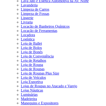
Lava Jato e Estética Automotiva na Av. Norte
Lavanderia
Limpeza de Carros
Limpeza de Fossas
Lingerie
Livraria
Locação de Banheiros Químicos
Locação de Ferramentas
Locadora
Logística
Loja de Ballet
Loja de Bolos
Loja de Bonés
Loja de Conveniência
Loja de Retalhos
Loja de Roupa
Loja de Roupas
Loja de Roupas Plus Size
Loja de Veículos
Loja Esportiva
Lojas de Roupas no Atacado e Varejo
Lojas Náuticas
Luminárias
Madeireira
Manequins e Expositores