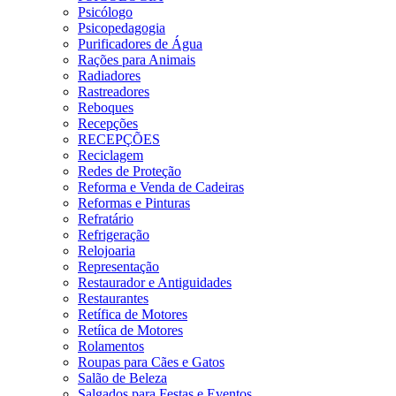
Psicólogo
Psicopedagogia
Purificadores de Água
Rações para Animais
Radiadores
Rastreadores
Reboques
Recepções
RECEPÇÕES
Reciclagem
Redes de Proteção
Reforma e Venda de Cadeiras
Reformas e Pinturas
Refratário
Refrigeração
Relojoaria
Representação
Restaurador e Antiguidades
Restaurantes
Retífica de Motores
Retíica de Motores
Rolamentos
Roupas para Cães e Gatos
Salão de Beleza
Salgados para Festas e Eventos