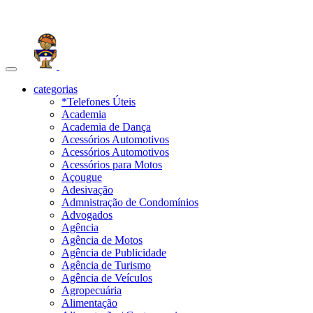
Toggle
navigation
categorias
*Telefones Úteis
Academia
Academia de Dança
Acessórios Automotivos
Acessórios Automotivos
Acessórios para Motos
Açougue
Adesivação
Admnistração de Condomínios
Advogados
Agência
Agência de Motos
Agência de Publicidade
Agência de Turismo
Agência de Veículos
Agropecuária
Alimentação