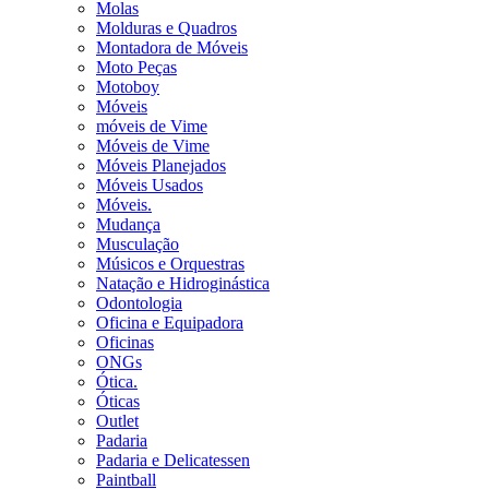
Molas
Molduras e Quadros
Montadora de Móveis
Moto Peças
Motoboy
Móveis
móveis de Vime
Móveis de Vime
Móveis Planejados
Móveis Usados
Móveis.
Mudança
Musculação
Músicos e Orquestras
Natação e Hidroginástica
Odontologia
Oficina e Equipadora
Oficinas
ONGs
Ótica.
Óticas
Outlet
Padaria
Padaria e Delicatessen
Paintball