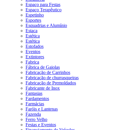
Espaço para Festas
Espaço Terapêutico
Espetinho
Esportes
Esquadrias e Alumínio
Estaca
Estética
Estética
Estofados
Eventos
Extintores
Fabrica
Fábrica de Gaiolas
Fabricação de Carrinhos
Fabricação de churrasqueiras
Fabricação de Premoldados
Fabricante de Inox
Fantasias
Fardamentos
Farmácias
Faróis e Lantenas
Fazenda
Ferro Velho
Festas e Eventos
Financiamento de Veículos