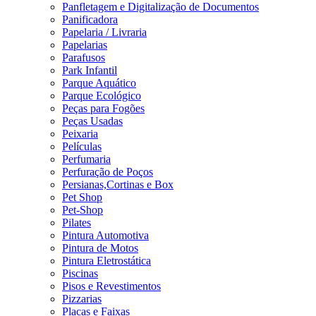
Panfletagem e Digitalização de Documentos
Panificadora
Papelaria / Livraria
Papelarias
Parafusos
Park Infantil
Parque Aquático
Parque Ecológico
Peças para Fogões
Peças Usadas
Peixaria
Películas
Perfumaria
Perfuração de Poços
Persianas,Cortinas e Box
Pet Shop
Pet-Shop
Pilates
Pintura Automotiva
Pintura de Motos
Pintura Eletrostática
Piscinas
Pisos e Revestimentos
Pizzarias
Placas e Faixas