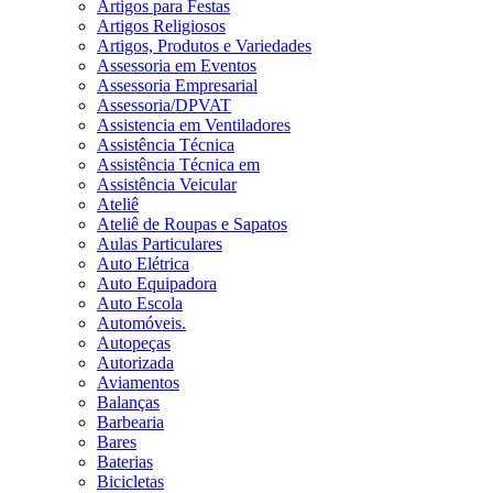
Artigos para Festas
Artigos Religiosos
Artigos, Produtos e Variedades
Assessoria em Eventos
Assessoria Empresarial
Assessoria/DPVAT
Assistencia em Ventiladores
Assistência Técnica
Assistência Técnica em
Assistência Veicular
Ateliê
Ateliê de Roupas e Sapatos
Aulas Particulares
Auto Elétrica
Auto Equipadora
Auto Escola
Automóveis.
Autopeças
Autorizada
Aviamentos
Balanças
Barbearia
Bares
Baterias
Bicicletas