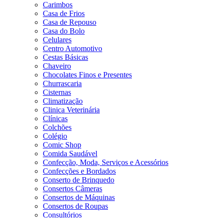
Carimbos
Casa de Frios
Casa de Repouso
Casa do Bolo
Celulares
Centro Automotivo
Cestas Básicas
Chaveiro
Chocolates Finos e Presentes
Churrascaria
Cisternas
Climatização
Clinica Veterinária
Clínicas
Colchões
Colégio
Comic Shop
Comida Saudável
Confecção, Moda, Serviços e Acessórios
Confecções e Bordados
Conserto de Brinquedo
Consertos Câmeras
Consertos de Máquinas
Consertos de Roupas
Consultórios