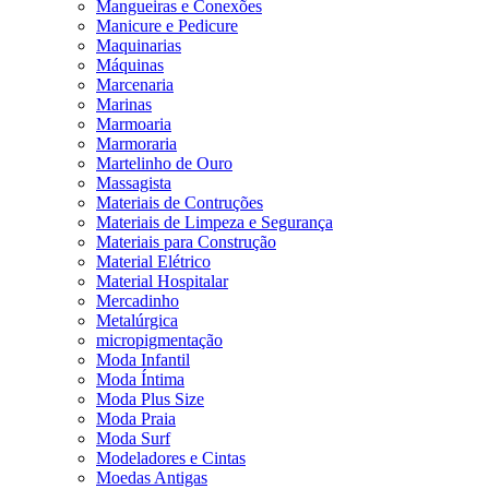
Mangueiras e Conexões
Manicure e Pedicure
Maquinarias
Máquinas
Marcenaria
Marinas
Marmoaria
Marmoraria
Martelinho de Ouro
Massagista
Materiais de Contruções
Materiais de Limpeza e Segurança
Materiais para Construção
Material Elétrico
Material Hospitalar
Mercadinho
Metalúrgica
micropigmentação
Moda Infantil
Moda Íntima
Moda Plus Size
Moda Praia
Moda Surf
Modeladores e Cintas
Moedas Antigas