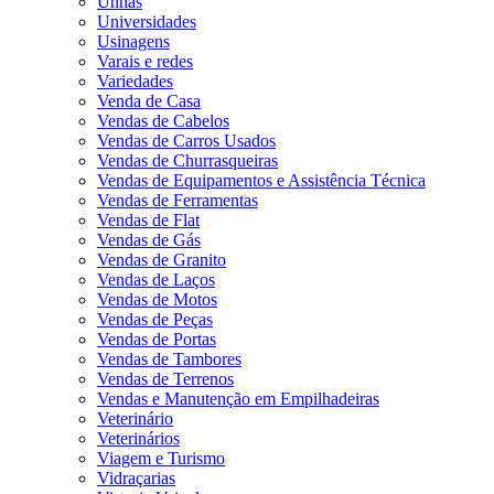
Unhas
Universidades
Usinagens
Varais e redes
Variedades
Venda de Casa
Vendas de Cabelos
Vendas de Carros Usados
Vendas de Churrasqueiras
Vendas de Equipamentos e Assistência Técnica
Vendas de Ferramentas
Vendas de Flat
Vendas de Gás
Vendas de Granito
Vendas de Laços
Vendas de Motos
Vendas de Peças
Vendas de Portas
Vendas de Tambores
Vendas de Terrenos
Vendas e Manutenção em Empilhadeiras
Veterinário
Veterinários
Viagem e Turismo
Vidraçarias