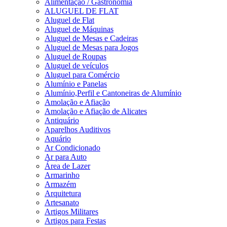
Alimentação / Gastronomia
ALUGUEL DE FLAT
Aluguel de Flat
Aluguel de Máquinas
Aluguel de Mesas e Cadeiras
Aluguel de Mesas para Jogos
Aluguel de Roupas
Aluguel de veículos
Aluguel para Comércio
Alumínio e Panelas
Alumínio,Perfil e Cantoneiras de Alumínio
Amolação e Afiação
Amolação e Afiação de Alicates
Antiquário
Aparelhos Auditivos
Aquário
Ar Condicionado
Ar para Auto
Área de Lazer
Armarinho
Armazém
Arquitetura
Artesanato
Artigos Militares
Artigos para Festas