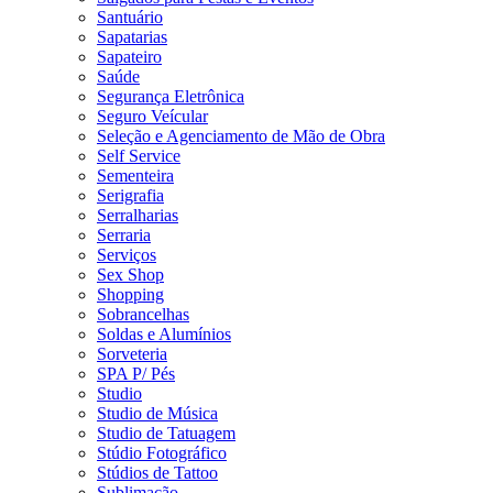
Santuário
Sapatarias
Sapateiro
Saúde
Segurança Eletrônica
Seguro Veícular
Seleção e Agenciamento de Mão de Obra
Self Service
Sementeira
Serigrafia
Serralharias
Serraria
Serviços
Sex Shop
Shopping
Sobrancelhas
Soldas e Alumínios
Sorveteria
SPA P/ Pés
Studio
Studio de Música
Studio de Tatuagem
Stúdio Fotográfico
Stúdios de Tattoo
Sublimação