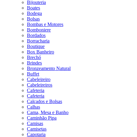
Bijouteria
Boates
Bodega
Bolsas
Bombas e Motores
Bomboniere
Bordados
Borracharia
Boutique
Box Banheiro
Brechó
Brindes
Bronzeamento Natural
Buffet
Cabeleireiro
Cabeleireiros
Cafeteria
Cafeteria
Calçados e Bolsas
Calhas
Cama, Mesa e Banho
Caminhão Pipa
Camisas
Camisetas
Capotaria