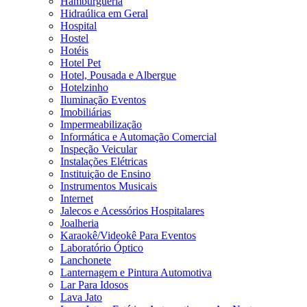
Hamburgueria
Hidraúlica em Geral
Hospital
Hostel
Hotéis
Hotel Pet
Hotel, Pousada e Albergue
Hotelzinho
Iluminação Eventos
Imobiliárias
Impermeabilização
Informática e Automação Comercial
Inspeção Veicular
Instalações Elétricas
Instituição de Ensino
Instrumentos Musicais
Internet
Jalecos e Acessórios Hospitalares
Joalheria
Karaokê/Videokê Para Eventos
Laboratório Óptico
Lanchonete
Lanternagem e Pintura Automotiva
Lar Para Idosos
Lava Jato