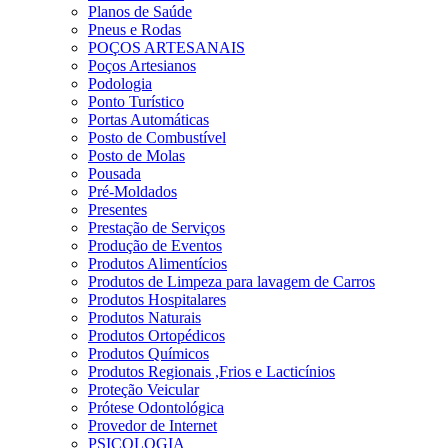
Planos de Saúde
Pneus e Rodas
POÇOS ARTESANAIS
Poços Artesianos
Podologia
Ponto Turístico
Portas Automáticas
Posto de Combustível
Posto de Molas
Pousada
Pré-Moldados
Presentes
Prestação de Serviços
Produção de Eventos
Produtos Alimentícios
Produtos de Limpeza para lavagem de Carros
Produtos Hospitalares
Produtos Naturais
Produtos Ortopédicos
Produtos Químicos
Produtos Regionais ,Frios e Lacticínios
Proteção Veicular
Prótese Odontológica
Provedor de Internet
PSICOLOGIA