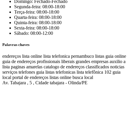
Domingo: Fechado-Fechado
Segunda-feira: 08:00-18:00
Terça-feira: 08:00-18:00
Quarta-feira: 08:00-18:00
Quinta-feira: 08:00-18:00
Sexta-feira: 08:00-18:00
Sábado: 08:00-12:00
Palavras chaves
endereços
lista online
lista telefonica
pernambuco listas
guia online
guia de endereços
profissionais liberais
grandes empresas
auxilio a
lista
paginas amarelas
catalogo de endereços
classificados
noticias
serviços
telefones
guia
listas telefonicas
lista telefônica
102
guia
local
portal de endereços
listas online
busca local
Av. Tabajara , 5 , Cidade tabajara - Olinda/PE