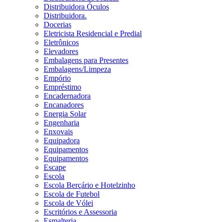
Distribuidora Óculos
Distribuidora.
Docerias
Eletricista Residencial e Predial
Eletrônicos
Elevadores
Embalagens para Presentes
Embalagens/Limpeza
Empório
Empréstimo
Encadernadora
Encanadores
Energia Solar
Engenharia
Enxovais
Equipadora
Equipamentos
Equipamentos
Escape
Escola
Escola Berçário e Hotelzinho
Escola de Futebol
Escola de Vólei
Escritórios e Assessoria
Esmalteria