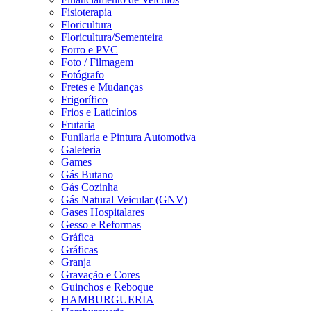
Fisioterapia
Floricultura
Floricultura/Sementeira
Forro e PVC
Foto / Filmagem
Fotógrafo
Fretes e Mudanças
Frigorífico
Frios e Laticínios
Frutaria
Funilaria e Pintura Automotiva
Galeteria
Games
Gás Butano
Gás Cozinha
Gás Natural Veicular (GNV)
Gases Hospitalares
Gesso e Reformas
Gráfica
Gráficas
Granja
Gravação e Cores
Guinchos e Reboque
HAMBURGUERIA