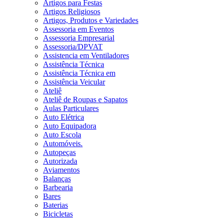
Artigos para Festas
Artigos Religiosos
Artigos, Produtos e Variedades
Assessoria em Eventos
Assessoria Empresarial
Assessoria/DPVAT
Assistencia em Ventiladores
Assistência Técnica
Assistência Técnica em
Assistência Veicular
Ateliê
Ateliê de Roupas e Sapatos
Aulas Particulares
Auto Elétrica
Auto Equipadora
Auto Escola
Automóveis.
Autopeças
Autorizada
Aviamentos
Balanças
Barbearia
Bares
Baterias
Bicicletas