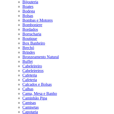
Bijouteria
Boates
Bodega
Bolsas
Bombas e Motores
Bomboniere
Bordados
Borracharia
Boutique
Box Banheiro
Brechó
Brindes
Bronzeamento Natural
Buffet
Cabeleireiro
Cabeleireiros
Cafeteria
Cafeteria
Calçados e Bolsas
Calhas
Cama, Mesa e Banho
Caminhão Pipa
Camisas
Camisetas
Capotaria