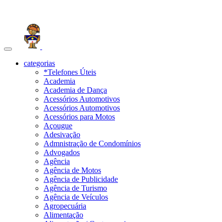
Toggle
navigation
categorias
*Telefones Úteis
Academia
Academia de Dança
Acessórios Automotivos
Acessórios Automotivos
Acessórios para Motos
Açougue
Adesivação
Admnistração de Condomínios
Advogados
Agência
Agência de Motos
Agência de Publicidade
Agência de Turismo
Agência de Veículos
Agropecuária
Alimentação