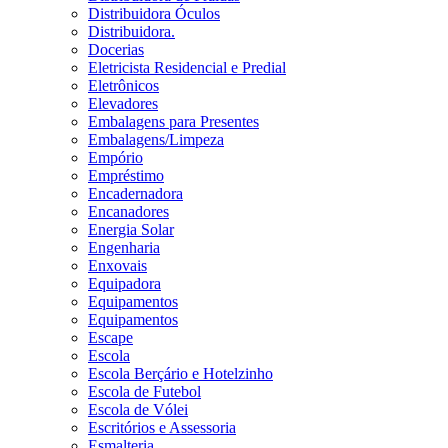
Distribuidora Óculos
Distribuidora.
Docerias
Eletricista Residencial e Predial
Eletrônicos
Elevadores
Embalagens para Presentes
Embalagens/Limpeza
Empório
Empréstimo
Encadernadora
Encanadores
Energia Solar
Engenharia
Enxovais
Equipadora
Equipamentos
Equipamentos
Escape
Escola
Escola Berçário e Hotelzinho
Escola de Futebol
Escola de Vólei
Escritórios e Assessoria
Esmalteria