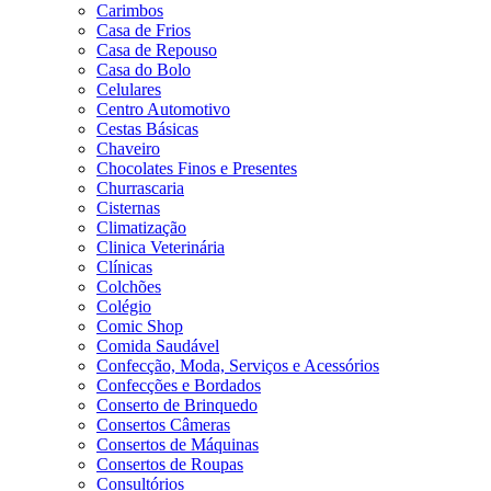
Carimbos
Casa de Frios
Casa de Repouso
Casa do Bolo
Celulares
Centro Automotivo
Cestas Básicas
Chaveiro
Chocolates Finos e Presentes
Churrascaria
Cisternas
Climatização
Clinica Veterinária
Clínicas
Colchões
Colégio
Comic Shop
Comida Saudável
Confecção, Moda, Serviços e Acessórios
Confecções e Bordados
Conserto de Brinquedo
Consertos Câmeras
Consertos de Máquinas
Consertos de Roupas
Consultórios