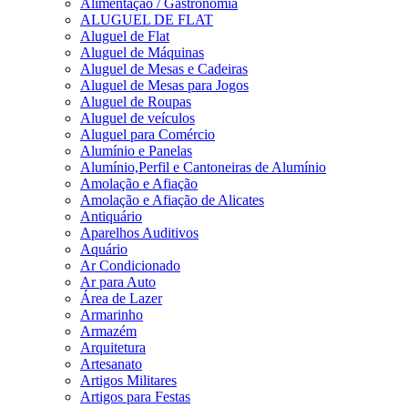
Alimentação / Gastronomia
ALUGUEL DE FLAT
Aluguel de Flat
Aluguel de Máquinas
Aluguel de Mesas e Cadeiras
Aluguel de Mesas para Jogos
Aluguel de Roupas
Aluguel de veículos
Aluguel para Comércio
Alumínio e Panelas
Alumínio,Perfil e Cantoneiras de Alumínio
Amolação e Afiação
Amolação e Afiação de Alicates
Antiquário
Aparelhos Auditivos
Aquário
Ar Condicionado
Ar para Auto
Área de Lazer
Armarinho
Armazém
Arquitetura
Artesanato
Artigos Militares
Artigos para Festas