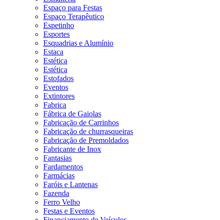
Espaço para Festas
Espaço Terapêutico
Espetinho
Esportes
Esquadrias e Alumínio
Estaca
Estética
Estética
Estofados
Eventos
Extintores
Fabrica
Fábrica de Gaiolas
Fabricação de Carrinhos
Fabricação de churrasqueiras
Fabricação de Premoldados
Fabricante de Inox
Fantasias
Fardamentos
Farmácias
Faróis e Lantenas
Fazenda
Ferro Velho
Festas e Eventos
Financiamento de Veículos