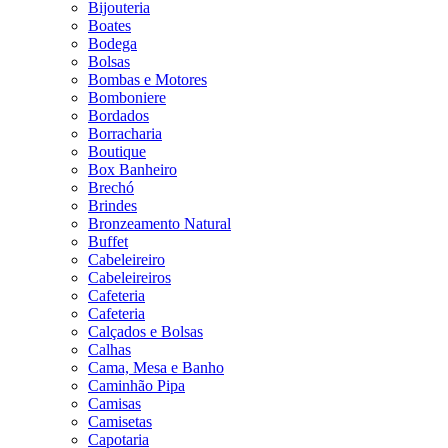
Bijouteria
Boates
Bodega
Bolsas
Bombas e Motores
Bomboniere
Bordados
Borracharia
Boutique
Box Banheiro
Brechó
Brindes
Bronzeamento Natural
Buffet
Cabeleireiro
Cabeleireiros
Cafeteria
Cafeteria
Calçados e Bolsas
Calhas
Cama, Mesa e Banho
Caminhão Pipa
Camisas
Camisetas
Capotaria