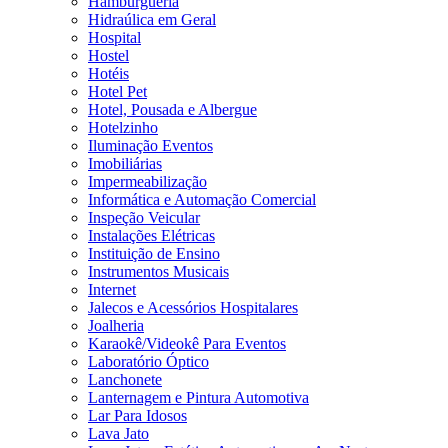
Hamburgueria
Hidraúlica em Geral
Hospital
Hostel
Hotéis
Hotel Pet
Hotel, Pousada e Albergue
Hotelzinho
Iluminação Eventos
Imobiliárias
Impermeabilização
Informática e Automação Comercial
Inspeção Veicular
Instalações Elétricas
Instituição de Ensino
Instrumentos Musicais
Internet
Jalecos e Acessórios Hospitalares
Joalheria
Karaokê/Videokê Para Eventos
Laboratório Óptico
Lanchonete
Lanternagem e Pintura Automotiva
Lar Para Idosos
Lava Jato