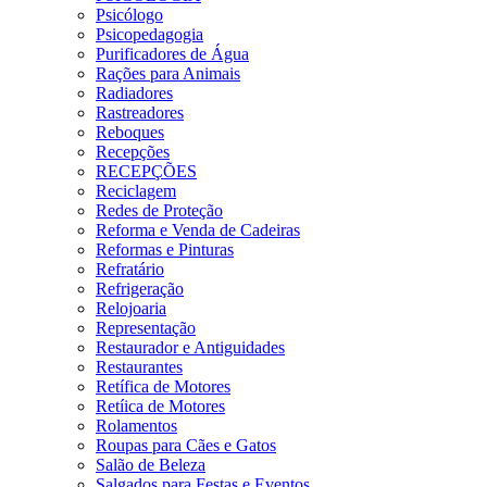
Psicólogo
Psicopedagogia
Purificadores de Água
Rações para Animais
Radiadores
Rastreadores
Reboques
Recepções
RECEPÇÕES
Reciclagem
Redes de Proteção
Reforma e Venda de Cadeiras
Reformas e Pinturas
Refratário
Refrigeração
Relojoaria
Representação
Restaurador e Antiguidades
Restaurantes
Retífica de Motores
Retíica de Motores
Rolamentos
Roupas para Cães e Gatos
Salão de Beleza
Salgados para Festas e Eventos