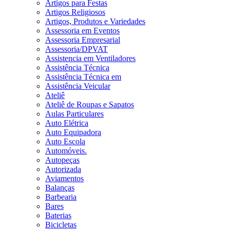
Artigos para Festas
Artigos Religiosos
Artigos, Produtos e Variedades
Assessoria em Eventos
Assessoria Empresarial
Assessoria/DPVAT
Assistencia em Ventiladores
Assistência Técnica
Assistência Técnica em
Assistência Veicular
Ateliê
Ateliê de Roupas e Sapatos
Aulas Particulares
Auto Elétrica
Auto Equipadora
Auto Escola
Automóveis.
Autopeças
Autorizada
Aviamentos
Balanças
Barbearia
Bares
Baterias
Bicicletas