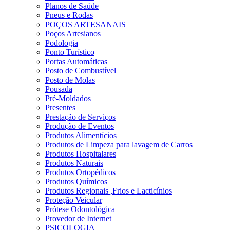
Planos de Saúde
Pneus e Rodas
POÇOS ARTESANAIS
Poços Artesianos
Podologia
Ponto Turístico
Portas Automáticas
Posto de Combustível
Posto de Molas
Pousada
Pré-Moldados
Presentes
Prestação de Serviços
Produção de Eventos
Produtos Alimentícios
Produtos de Limpeza para lavagem de Carros
Produtos Hospitalares
Produtos Naturais
Produtos Ortopédicos
Produtos Químicos
Produtos Regionais ,Frios e Lacticínios
Proteção Veicular
Prótese Odontológica
Provedor de Internet
PSICOLOGIA