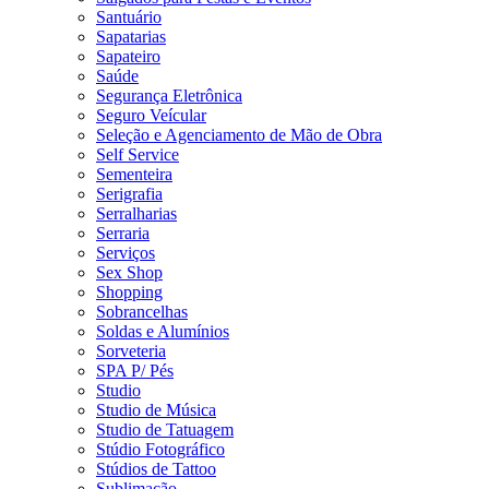
Santuário
Sapatarias
Sapateiro
Saúde
Segurança Eletrônica
Seguro Veícular
Seleção e Agenciamento de Mão de Obra
Self Service
Sementeira
Serigrafia
Serralharias
Serraria
Serviços
Sex Shop
Shopping
Sobrancelhas
Soldas e Alumínios
Sorveteria
SPA P/ Pés
Studio
Studio de Música
Studio de Tatuagem
Stúdio Fotográfico
Stúdios de Tattoo
Sublimação