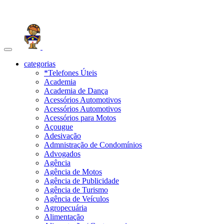
Toggle
navigation
categorias
*Telefones Úteis
Academia
Academia de Dança
Acessórios Automotivos
Acessórios Automotivos
Acessórios para Motos
Açougue
Adesivação
Admnistração de Condomínios
Advogados
Agência
Agência de Motos
Agência de Publicidade
Agência de Turismo
Agência de Veículos
Agropecuária
Alimentação