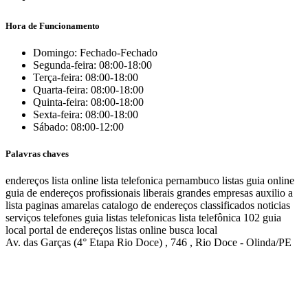
Hora de Funcionamento
Domingo: Fechado-Fechado
Segunda-feira: 08:00-18:00
Terça-feira: 08:00-18:00
Quarta-feira: 08:00-18:00
Quinta-feira: 08:00-18:00
Sexta-feira: 08:00-18:00
Sábado: 08:00-12:00
Palavras chaves
endereços
lista online
lista telefonica
pernambuco listas
guia online
guia de endereços
profissionais liberais
grandes empresas
auxilio a
lista
paginas amarelas
catalogo de endereços
classificados
noticias
serviços
telefones
guia
listas telefonicas
lista telefônica
102
guia
local
portal de endereços
listas online
busca local
Av. das Garças (4° Etapa Rio Doce) , 746 , Rio Doce - Olinda/PE