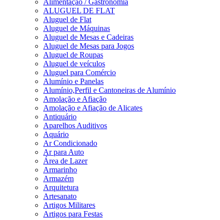
Alimentação / Gastronomia
ALUGUEL DE FLAT
Aluguel de Flat
Aluguel de Máquinas
Aluguel de Mesas e Cadeiras
Aluguel de Mesas para Jogos
Aluguel de Roupas
Aluguel de veículos
Aluguel para Comércio
Alumínio e Panelas
Alumínio,Perfil e Cantoneiras de Alumínio
Amolação e Afiação
Amolação e Afiação de Alicates
Antiquário
Aparelhos Auditivos
Aquário
Ar Condicionado
Ar para Auto
Área de Lazer
Armarinho
Armazém
Arquitetura
Artesanato
Artigos Militares
Artigos para Festas