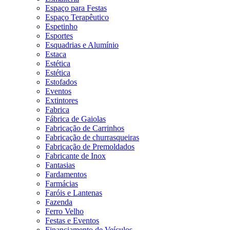
Espaço para Festas
Espaço Terapêutico
Espetinho
Esportes
Esquadrias e Alumínio
Estaca
Estética
Estética
Estofados
Eventos
Extintores
Fabrica
Fábrica de Gaiolas
Fabricação de Carrinhos
Fabricação de churrasqueiras
Fabricação de Premoldados
Fabricante de Inox
Fantasias
Fardamentos
Farmácias
Faróis e Lantenas
Fazenda
Ferro Velho
Festas e Eventos
Financiamento de Veículos