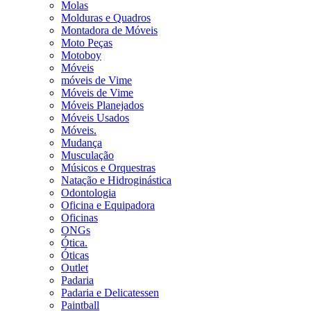
Molas
Molduras e Quadros
Montadora de Móveis
Moto Peças
Motoboy
Móveis
móveis de Vime
Móveis de Vime
Móveis Planejados
Móveis Usados
Móveis.
Mudança
Musculação
Músicos e Orquestras
Natação e Hidroginástica
Odontologia
Oficina e Equipadora
Oficinas
ONGs
Ótica.
Óticas
Outlet
Padaria
Padaria e Delicatessen
Paintball