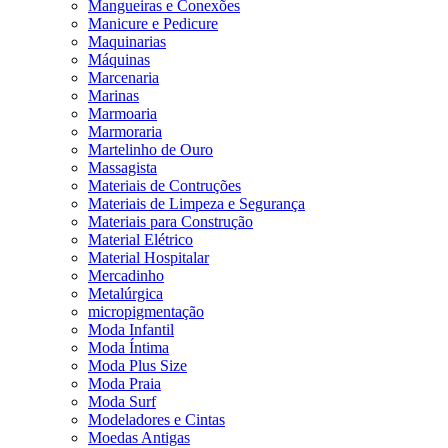
Mangueiras e Conexões
Manicure e Pedicure
Maquinarias
Máquinas
Marcenaria
Marinas
Marmoaria
Marmoraria
Martelinho de Ouro
Massagista
Materiais de Contruções
Materiais de Limpeza e Segurança
Materiais para Construção
Material Elétrico
Material Hospitalar
Mercadinho
Metalúrgica
micropigmentação
Moda Infantil
Moda Íntima
Moda Plus Size
Moda Praia
Moda Surf
Modeladores e Cintas
Moedas Antigas