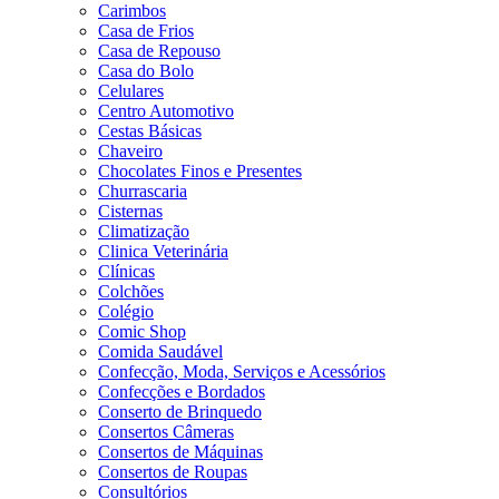
Carimbos
Casa de Frios
Casa de Repouso
Casa do Bolo
Celulares
Centro Automotivo
Cestas Básicas
Chaveiro
Chocolates Finos e Presentes
Churrascaria
Cisternas
Climatização
Clinica Veterinária
Clínicas
Colchões
Colégio
Comic Shop
Comida Saudável
Confecção, Moda, Serviços e Acessórios
Confecções e Bordados
Conserto de Brinquedo
Consertos Câmeras
Consertos de Máquinas
Consertos de Roupas
Consultórios