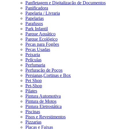
Panfletagem e Digitalização de Documentos
Panificadora
Papelaria / Livraria
Papelarias
Parafusos
Park Infantil
Parque Aquático
Parque Ecológico
Peças para Fogões
Peças Usadas
Peixaria
Películas
Perfumaria
Perfuração de Poços
Persianas,Cortinas e Box
Pet Shop
Pet-Shop
Pilates
Pintura Automotiva
Pintura de Motos
Pintura Eletrostática
Piscinas
Pisos e Revestimentos
Pizzarias
Placas e Faixas