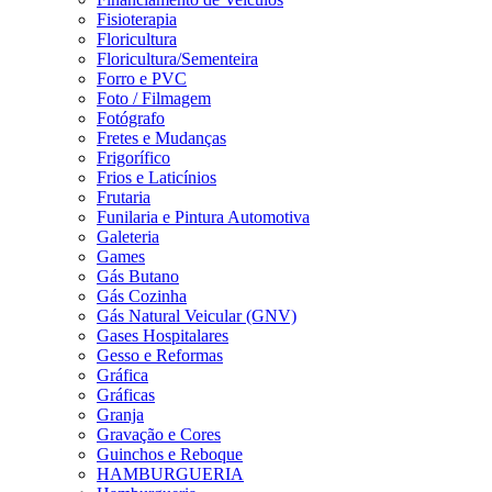
Fisioterapia
Floricultura
Floricultura/Sementeira
Forro e PVC
Foto / Filmagem
Fotógrafo
Fretes e Mudanças
Frigorífico
Frios e Laticínios
Frutaria
Funilaria e Pintura Automotiva
Galeteria
Games
Gás Butano
Gás Cozinha
Gás Natural Veicular (GNV)
Gases Hospitalares
Gesso e Reformas
Gráfica
Gráficas
Granja
Gravação e Cores
Guinchos e Reboque
HAMBURGUERIA