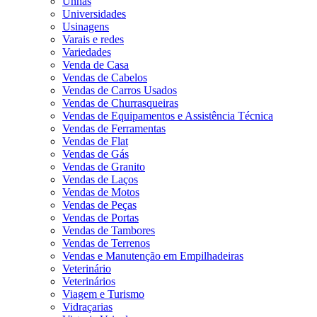
Unhas
Universidades
Usinagens
Varais e redes
Variedades
Venda de Casa
Vendas de Cabelos
Vendas de Carros Usados
Vendas de Churrasqueiras
Vendas de Equipamentos e Assistência Técnica
Vendas de Ferramentas
Vendas de Flat
Vendas de Gás
Vendas de Granito
Vendas de Laços
Vendas de Motos
Vendas de Peças
Vendas de Portas
Vendas de Tambores
Vendas de Terrenos
Vendas e Manutenção em Empilhadeiras
Veterinário
Veterinários
Viagem e Turismo
Vidraçarias