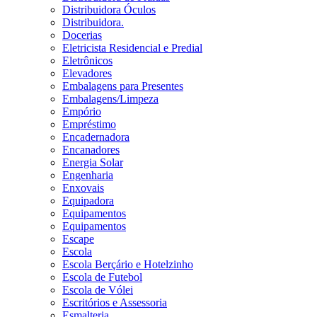
Distribuidora Óculos
Distribuidora.
Docerias
Eletricista Residencial e Predial
Eletrônicos
Elevadores
Embalagens para Presentes
Embalagens/Limpeza
Empório
Empréstimo
Encadernadora
Encanadores
Energia Solar
Engenharia
Enxovais
Equipadora
Equipamentos
Equipamentos
Escape
Escola
Escola Berçário e Hotelzinho
Escola de Futebol
Escola de Vólei
Escritórios e Assessoria
Esmalteria