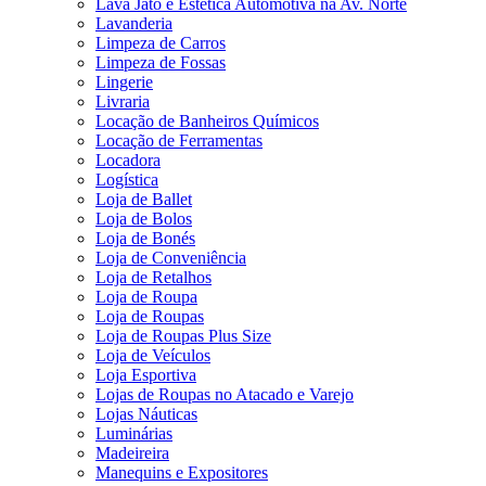
Lava Jato e Estética Automotiva na Av. Norte
Lavanderia
Limpeza de Carros
Limpeza de Fossas
Lingerie
Livraria
Locação de Banheiros Químicos
Locação de Ferramentas
Locadora
Logística
Loja de Ballet
Loja de Bolos
Loja de Bonés
Loja de Conveniência
Loja de Retalhos
Loja de Roupa
Loja de Roupas
Loja de Roupas Plus Size
Loja de Veículos
Loja Esportiva
Lojas de Roupas no Atacado e Varejo
Lojas Náuticas
Luminárias
Madeireira
Manequins e Expositores