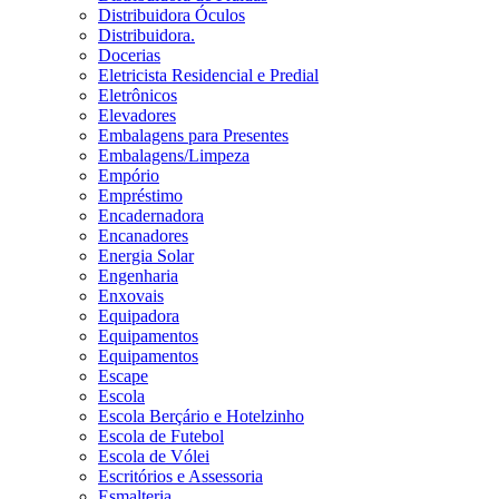
Distribuidora Óculos
Distribuidora.
Docerias
Eletricista Residencial e Predial
Eletrônicos
Elevadores
Embalagens para Presentes
Embalagens/Limpeza
Empório
Empréstimo
Encadernadora
Encanadores
Energia Solar
Engenharia
Enxovais
Equipadora
Equipamentos
Equipamentos
Escape
Escola
Escola Berçário e Hotelzinho
Escola de Futebol
Escola de Vólei
Escritórios e Assessoria
Esmalteria