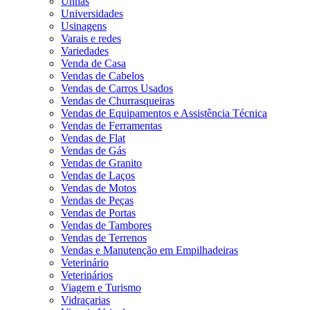
Unhas
Universidades
Usinagens
Varais e redes
Variedades
Venda de Casa
Vendas de Cabelos
Vendas de Carros Usados
Vendas de Churrasqueiras
Vendas de Equipamentos e Assistência Técnica
Vendas de Ferramentas
Vendas de Flat
Vendas de Gás
Vendas de Granito
Vendas de Laços
Vendas de Motos
Vendas de Peças
Vendas de Portas
Vendas de Tambores
Vendas de Terrenos
Vendas e Manutenção em Empilhadeiras
Veterinário
Veterinários
Viagem e Turismo
Vidraçarias