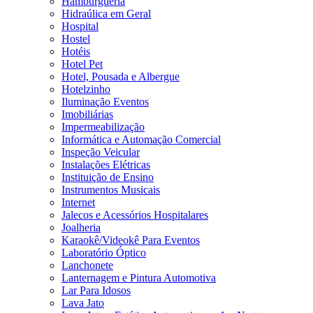
Hamburgueria
Hidraúlica em Geral
Hospital
Hostel
Hotéis
Hotel Pet
Hotel, Pousada e Albergue
Hotelzinho
Iluminação Eventos
Imobiliárias
Impermeabilização
Informática e Automação Comercial
Inspeção Veicular
Instalações Elétricas
Instituição de Ensino
Instrumentos Musicais
Internet
Jalecos e Acessórios Hospitalares
Joalheria
Karaokê/Videokê Para Eventos
Laboratório Óptico
Lanchonete
Lanternagem e Pintura Automotiva
Lar Para Idosos
Lava Jato