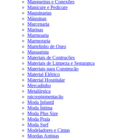
Mangueiras e Conexões
Manicure e Pedicure
Maquinarias
Máquinas
Marcenaria
Marinas
Marmoaria
Marmoraria
Martelinho de Ouro
Massagista
Materiais de Contruções
Materiais de Limpeza e Segurança
Materiais para Construção
Material Elétrico
Material Hospitalar
Mercadinho
Metalúrgica
micropigmentação
Moda Infantil
Moda Íntima
Moda Plus Size
Moda Praia
Moda Surf
Modeladores e Cintas
Moedas Antigas