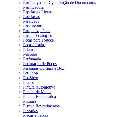
Panfletagem e Digitalização de Documentos
Panificadora
Papelaria / Livraria
Papelarias
Parafusos
Park Infantil
Parque Aquático
Parque Ecológico
Peças para Fogões
Peças Usadas
Peixaria
Películas
Perfumaria
Perfuração de Poços
Persianas,Cortinas e Box
Pet Shop
Pet-Shop
Pilates
Pintura Automotiva
Pintura de Motos
Pintura Eletrostática
Piscinas
Pisos e Revestimentos
Pizzarias
Placas e Faixas