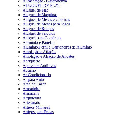
Alimentação / Gastronomia
ALUGUEL DE FLAT
Aluguel de Flat
Aluguel de Máquinas
Aluguel de Mesas e Cadeiras
Aluguel de Mesas para Jogos
Aluguel de Roupas
Aluguel de veículos
Aluguel para Comércio
Alumínio e Panelas
Alumínio,Perfil e Cantoneiras de Alumínio
Amolação e Afiação
Amolação e Afiação de Alicates
Antiquário
Aparelhos Auditivos
Aquário
Ar Condicionado
Ar para Auto
Área de Lazer
Armarinho
Armazém
Arquitetura
Artesanato
Artigos Militares
Artigos para Festas