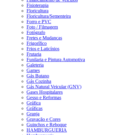
Fisioterapia
Floricultura
Floricultura/Sementeira
Forro e PVC
Foto / Filmagem
Fotógrafo
Fretes e Mudanças
Frigorífico
Frios e Laticínios
Frutaria
Funilaria e Pintura Automotiva
Galeteria
Games
Gás Butano
Gás Cozinha
Gás Natural Veicular (GNV)
Gases Hospitalares
Gesso e Reformas
Gráfica
Gráficas
Granja
Gravação e Cores
Guinchos e Reboque
HAMBURGUERIA