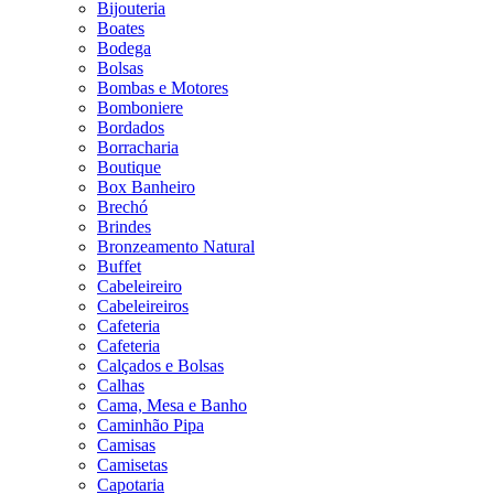
Bijouteria
Boates
Bodega
Bolsas
Bombas e Motores
Bomboniere
Bordados
Borracharia
Boutique
Box Banheiro
Brechó
Brindes
Bronzeamento Natural
Buffet
Cabeleireiro
Cabeleireiros
Cafeteria
Cafeteria
Calçados e Bolsas
Calhas
Cama, Mesa e Banho
Caminhão Pipa
Camisas
Camisetas
Capotaria