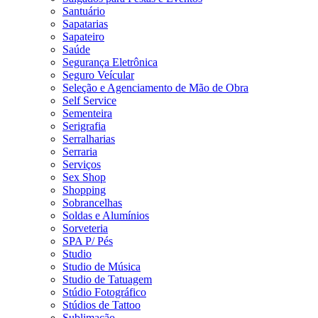
Santuário
Sapatarias
Sapateiro
Saúde
Segurança Eletrônica
Seguro Veícular
Seleção e Agenciamento de Mão de Obra
Self Service
Sementeira
Serigrafia
Serralharias
Serraria
Serviços
Sex Shop
Shopping
Sobrancelhas
Soldas e Alumínios
Sorveteria
SPA P/ Pés
Studio
Studio de Música
Studio de Tatuagem
Stúdio Fotográfico
Stúdios de Tattoo
Sublimação