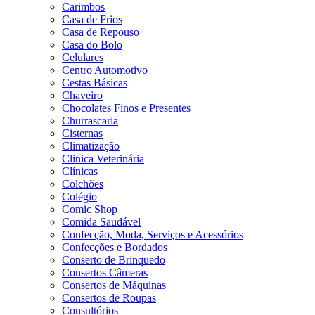
Carimbos
Casa de Frios
Casa de Repouso
Casa do Bolo
Celulares
Centro Automotivo
Cestas Básicas
Chaveiro
Chocolates Finos e Presentes
Churrascaria
Cisternas
Climatização
Clinica Veterinária
Clínicas
Colchões
Colégio
Comic Shop
Comida Saudável
Confecção, Moda, Serviços e Acessórios
Confecções e Bordados
Conserto de Brinquedo
Consertos Câmeras
Consertos de Máquinas
Consertos de Roupas
Consultórios