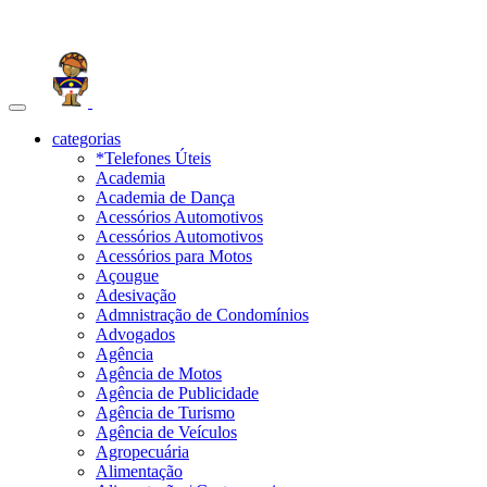
Toggle
navigation
categorias
*Telefones Úteis
Academia
Academia de Dança
Acessórios Automotivos
Acessórios Automotivos
Acessórios para Motos
Açougue
Adesivação
Admnistração de Condomínios
Advogados
Agência
Agência de Motos
Agência de Publicidade
Agência de Turismo
Agência de Veículos
Agropecuária
Alimentação