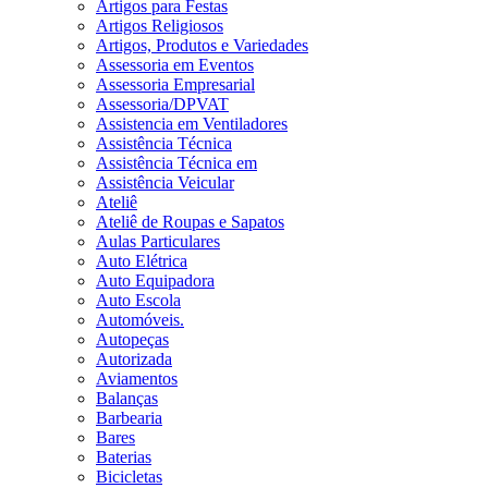
Artigos para Festas
Artigos Religiosos
Artigos, Produtos e Variedades
Assessoria em Eventos
Assessoria Empresarial
Assessoria/DPVAT
Assistencia em Ventiladores
Assistência Técnica
Assistência Técnica em
Assistência Veicular
Ateliê
Ateliê de Roupas e Sapatos
Aulas Particulares
Auto Elétrica
Auto Equipadora
Auto Escola
Automóveis.
Autopeças
Autorizada
Aviamentos
Balanças
Barbearia
Bares
Baterias
Bicicletas