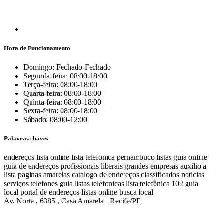
Hora de Funcionamento
Domingo: Fechado-Fechado
Segunda-feira: 08:00-18:00
Terça-feira: 08:00-18:00
Quarta-feira: 08:00-18:00
Quinta-feira: 08:00-18:00
Sexta-feira: 08:00-18:00
Sábado: 08:00-12:00
Palavras chaves
endereços
lista online
lista telefonica
pernambuco listas
guia online
guia de endereços
profissionais liberais
grandes empresas
auxilio a
lista
paginas amarelas
catalogo de endereços
classificados
noticias
serviços
telefones
guia
listas telefonicas
lista telefônica
102
guia
local
portal de endereços
listas online
busca local
Av. Norte , 6385 , Casa Amarela - Recife/PE