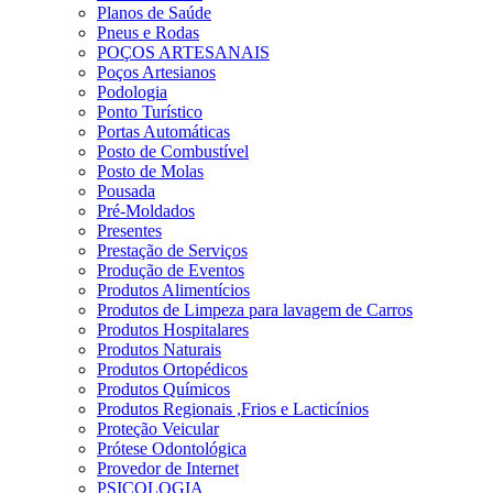
Planos de Saúde
Pneus e Rodas
POÇOS ARTESANAIS
Poços Artesianos
Podologia
Ponto Turístico
Portas Automáticas
Posto de Combustível
Posto de Molas
Pousada
Pré-Moldados
Presentes
Prestação de Serviços
Produção de Eventos
Produtos Alimentícios
Produtos de Limpeza para lavagem de Carros
Produtos Hospitalares
Produtos Naturais
Produtos Ortopédicos
Produtos Químicos
Produtos Regionais ,Frios e Lacticínios
Proteção Veicular
Prótese Odontológica
Provedor de Internet
PSICOLOGIA