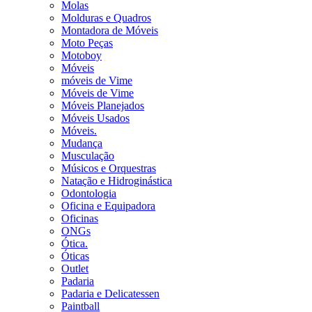
Molas
Molduras e Quadros
Montadora de Móveis
Moto Peças
Motoboy
Móveis
móveis de Vime
Móveis de Vime
Móveis Planejados
Móveis Usados
Móveis.
Mudança
Musculação
Músicos e Orquestras
Natação e Hidroginástica
Odontologia
Oficina e Equipadora
Oficinas
ONGs
Ótica.
Óticas
Outlet
Padaria
Padaria e Delicatessen
Paintball