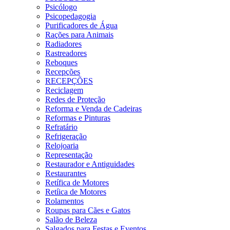
Psicólogo
Psicopedagogia
Purificadores de Água
Rações para Animais
Radiadores
Rastreadores
Reboques
Recepções
RECEPÇÕES
Reciclagem
Redes de Proteção
Reforma e Venda de Cadeiras
Reformas e Pinturas
Refratário
Refrigeração
Relojoaria
Representação
Restaurador e Antiguidades
Restaurantes
Retífica de Motores
Retíica de Motores
Rolamentos
Roupas para Cães e Gatos
Salão de Beleza
Salgados para Festas e Eventos