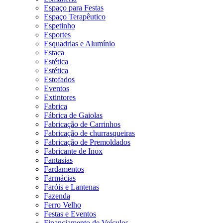
Espaço para Festas
Espaço Terapêutico
Espetinho
Esportes
Esquadrias e Alumínio
Estaca
Estética
Estética
Estofados
Eventos
Extintores
Fabrica
Fábrica de Gaiolas
Fabricação de Carrinhos
Fabricação de churrasqueiras
Fabricação de Premoldados
Fabricante de Inox
Fantasias
Fardamentos
Farmácias
Faróis e Lantenas
Fazenda
Ferro Velho
Festas e Eventos
Financiamento de Veículos