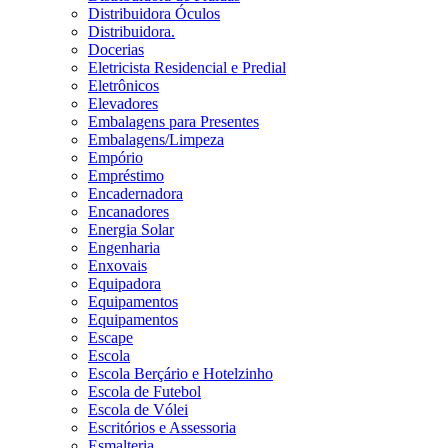
Distribuidora Óculos
Distribuidora.
Docerias
Eletricista Residencial e Predial
Eletrônicos
Elevadores
Embalagens para Presentes
Embalagens/Limpeza
Empório
Empréstimo
Encadernadora
Encanadores
Energia Solar
Engenharia
Enxovais
Equipadora
Equipamentos
Equipamentos
Escape
Escola
Escola Berçário e Hotelzinho
Escola de Futebol
Escola de Vólei
Escritórios e Assessoria
Esmalteria