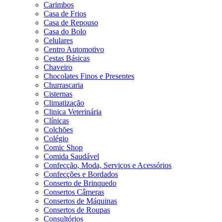
Carimbos
Casa de Frios
Casa de Repouso
Casa do Bolo
Celulares
Centro Automotivo
Cestas Básicas
Chaveiro
Chocolates Finos e Presentes
Churrascaria
Cisternas
Climatização
Clinica Veterinária
Clínicas
Colchões
Colégio
Comic Shop
Comida Saudável
Confecção, Moda, Serviços e Acessórios
Confecções e Bordados
Conserto de Brinquedo
Consertos Câmeras
Consertos de Máquinas
Consertos de Roupas
Consultórios