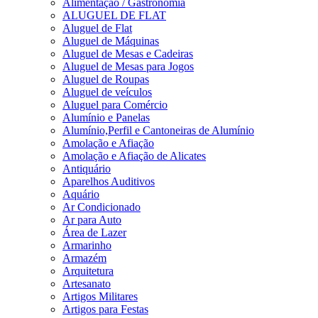
Alimentação / Gastronomia
ALUGUEL DE FLAT
Aluguel de Flat
Aluguel de Máquinas
Aluguel de Mesas e Cadeiras
Aluguel de Mesas para Jogos
Aluguel de Roupas
Aluguel de veículos
Aluguel para Comércio
Alumínio e Panelas
Alumínio,Perfil e Cantoneiras de Alumínio
Amolação e Afiação
Amolação e Afiação de Alicates
Antiquário
Aparelhos Auditivos
Aquário
Ar Condicionado
Ar para Auto
Área de Lazer
Armarinho
Armazém
Arquitetura
Artesanato
Artigos Militares
Artigos para Festas