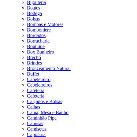
Bijouteria
Boates
Bodega
Bolsas
Bombas e Motores
Bomboniere
Bordados
Borracharia
Boutique
Box Banheiro
Brechó
Brindes
Bronzeamento Natural
Buffet
Cabeleireiro
Cabeleireiros
Cafeteria
Cafeteria
Calçados e Bolsas
Calhas
Cama, Mesa e Banho
Caminhão Pipa
Camisas
Camisetas
Capotaria