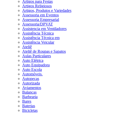
Artigos para Festas
Artigos Religiosos
Artigos, Produtos e Variedades
Assessoria em Eventos
Assessoria Empresarial
Assessoria/DPVAT
Assistencia em Ventiladores
Assistência Técnica
Assistência Técnica em
Assistência Veicular
Ateliê
Ateliê de Roupas e Sapatos
Aulas Particulares
Auto Elétrica
Auto Equipadora
Auto Escola
Automóveis.
Autopeças
Autorizada
Aviamentos
Balanças
Barbearia
Bares
Baterias
Bicicletas