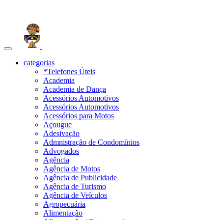
Toggle
navigation
categorias
*Telefones Úteis
Academia
Academia de Dança
Acessórios Automotivos
Acessórios Automotivos
Acessórios para Motos
Açougue
Adesivação
Admnistração de Condomínios
Advogados
Agência
Agência de Motos
Agência de Publicidade
Agência de Turismo
Agência de Veículos
Agropecuária
Alimentação