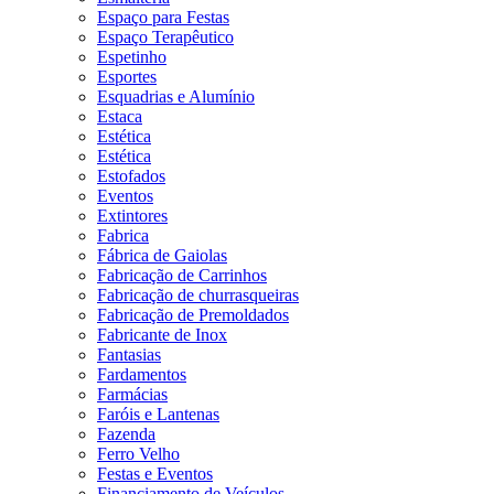
Espaço para Festas
Espaço Terapêutico
Espetinho
Esportes
Esquadrias e Alumínio
Estaca
Estética
Estética
Estofados
Eventos
Extintores
Fabrica
Fábrica de Gaiolas
Fabricação de Carrinhos
Fabricação de churrasqueiras
Fabricação de Premoldados
Fabricante de Inox
Fantasias
Fardamentos
Farmácias
Faróis e Lantenas
Fazenda
Ferro Velho
Festas e Eventos
Financiamento de Veículos