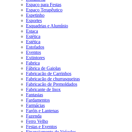
Espaço para Festas
Espaço Terapêutico
Espetinho
Esportes
Esquadrias e Alumínio
Estaca
Estética
Estética
Estofados
Eventos
Extintores
Fabrica
Fábrica de Gaiolas
Fabricação de Carrinhos
Fabricação de churrasqueiras
Fabricação de Premoldados
Fabricante de Inox
Fantasias
Fardamentos
Farmácias
Faróis e Lantenas
Fazenda
Ferro Velho
Festas e Eventos
Financiamento de Veículos