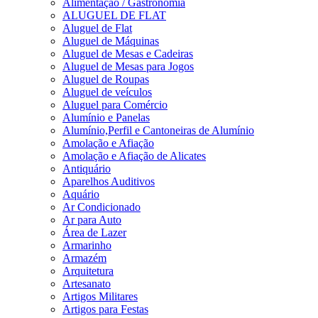
Alimentação / Gastronomia
ALUGUEL DE FLAT
Aluguel de Flat
Aluguel de Máquinas
Aluguel de Mesas e Cadeiras
Aluguel de Mesas para Jogos
Aluguel de Roupas
Aluguel de veículos
Aluguel para Comércio
Alumínio e Panelas
Alumínio,Perfil e Cantoneiras de Alumínio
Amolação e Afiação
Amolação e Afiação de Alicates
Antiquário
Aparelhos Auditivos
Aquário
Ar Condicionado
Ar para Auto
Área de Lazer
Armarinho
Armazém
Arquitetura
Artesanato
Artigos Militares
Artigos para Festas