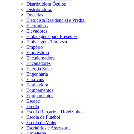
Distribuidora Óculos
Distribuidora.
Docerias
Eletricista Residencial e Predial
Eletrônicos
Elevadores
Embalagens para Presentes
Embalagens/Limpeza
Empório
Empréstimo
Encadernadora
Encanadores
Energia Solar
Engenharia
Enxovais
Equipadora
Equipamentos
Equipamentos
Escape
Escola
Escola Berçário e Hotelzinho
Escola de Futebol
Escola de Vólei
Escritórios e Assessoria
Esmalteria