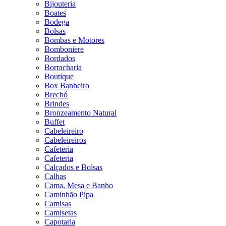
Bijouteria
Boates
Bodega
Bolsas
Bombas e Motores
Bomboniere
Bordados
Borracharia
Boutique
Box Banheiro
Brechó
Brindes
Bronzeamento Natural
Buffet
Cabeleireiro
Cabeleireiros
Cafeteria
Cafeteria
Calçados e Bolsas
Calhas
Cama, Mesa e Banho
Caminhão Pipa
Camisas
Camisetas
Capotaria