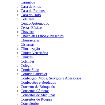
Carimbos
Casa de Frios
Casa de Repouso
Casa do Bolo
Celulares
Centro Automotivo
Cestas Básicas
Chaveiro
Chocolates Finos e Presentes
Churrascaria
Cisternas
Climatização
Clinica Veterinária
Clínicas
Colchões
Colégio
Comic Shop
Comida Saudável
Confecção, Moda, Serviços e Acessórios
Confecções e Bordados
Conserto de Brinquedo
Consertos Câmeras
Consertos de Máquinas
Consertos de Roupas
Consultórios