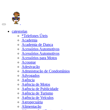
Toggle
navigation
categorias
*Telefones Úteis
Academia
Academia de Dança
Acessórios Automotivos
Acessórios Automotivos
Acessórios para Motos
Açougue
Adesivação
Admnistração de Condomínios
Advogados
Agência
Agência de Motos
Agência de Publicidade
Agência de Turismo
Agência de Veículos
Agropecuária
Alimentação