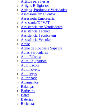
Artigos para Festas
Artigos Religiosos
Artigos, Produtos e Variedades
Assessoria em Eventos
Assessoria Empresarial
Assessoria/DPVAT
Assistencia em Ventiladores
Assistência Técnica
Assistência Técnica em
Assistência Veicular
Ateliê
Ateliê de Roupas e Sapatos
Aulas Particulares
Auto Elétrica
Auto Equipadora
Auto Escola
Automóveis.
Autopeças
Autorizada
Aviamentos
Balanças
Barbearia
Bares
Baterias
Bicicletas