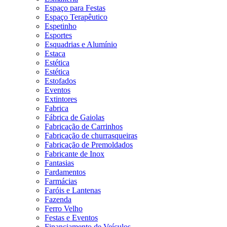
Espaço para Festas
Espaço Terapêutico
Espetinho
Esportes
Esquadrias e Alumínio
Estaca
Estética
Estética
Estofados
Eventos
Extintores
Fabrica
Fábrica de Gaiolas
Fabricação de Carrinhos
Fabricação de churrasqueiras
Fabricação de Premoldados
Fabricante de Inox
Fantasias
Fardamentos
Farmácias
Faróis e Lantenas
Fazenda
Ferro Velho
Festas e Eventos
Financiamento de Veículos