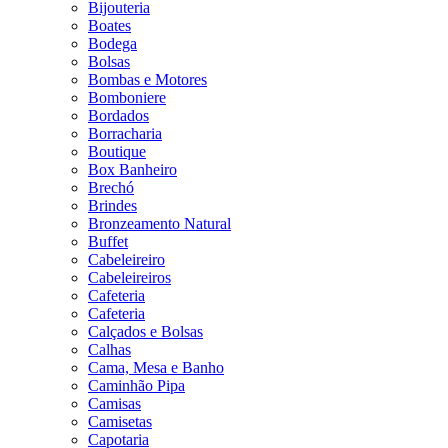
Bijouteria
Boates
Bodega
Bolsas
Bombas e Motores
Bomboniere
Bordados
Borracharia
Boutique
Box Banheiro
Brechó
Brindes
Bronzeamento Natural
Buffet
Cabeleireiro
Cabeleireiros
Cafeteria
Cafeteria
Calçados e Bolsas
Calhas
Cama, Mesa e Banho
Caminhão Pipa
Camisas
Camisetas
Capotaria