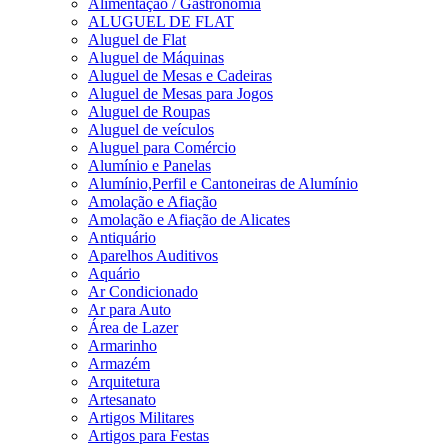
Alimentação / Gastronomia
ALUGUEL DE FLAT
Aluguel de Flat
Aluguel de Máquinas
Aluguel de Mesas e Cadeiras
Aluguel de Mesas para Jogos
Aluguel de Roupas
Aluguel de veículos
Aluguel para Comércio
Alumínio e Panelas
Alumínio,Perfil e Cantoneiras de Alumínio
Amolação e Afiação
Amolação e Afiação de Alicates
Antiquário
Aparelhos Auditivos
Aquário
Ar Condicionado
Ar para Auto
Área de Lazer
Armarinho
Armazém
Arquitetura
Artesanato
Artigos Militares
Artigos para Festas