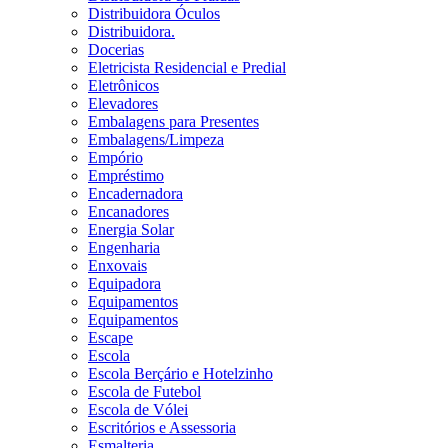
Distribuidora Óculos
Distribuidora.
Docerias
Eletricista Residencial e Predial
Eletrônicos
Elevadores
Embalagens para Presentes
Embalagens/Limpeza
Empório
Empréstimo
Encadernadora
Encanadores
Energia Solar
Engenharia
Enxovais
Equipadora
Equipamentos
Equipamentos
Escape
Escola
Escola Berçário e Hotelzinho
Escola de Futebol
Escola de Vólei
Escritórios e Assessoria
Esmalteria