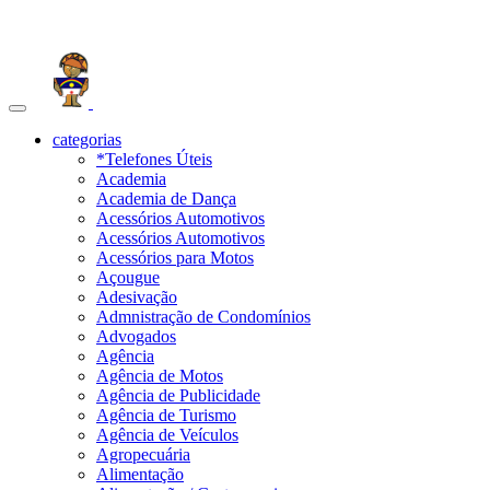
Toggle
navigation
categorias
*Telefones Úteis
Academia
Academia de Dança
Acessórios Automotivos
Acessórios Automotivos
Acessórios para Motos
Açougue
Adesivação
Admnistração de Condomínios
Advogados
Agência
Agência de Motos
Agência de Publicidade
Agência de Turismo
Agência de Veículos
Agropecuária
Alimentação