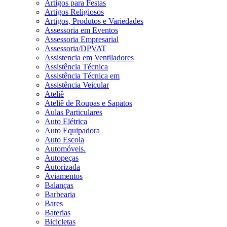
Artigos para Festas
Artigos Religiosos
Artigos, Produtos e Variedades
Assessoria em Eventos
Assessoria Empresarial
Assessoria/DPVAT
Assistencia em Ventiladores
Assistência Técnica
Assistência Técnica em
Assistência Veicular
Ateliê
Ateliê de Roupas e Sapatos
Aulas Particulares
Auto Elétrica
Auto Equipadora
Auto Escola
Automóveis.
Autopeças
Autorizada
Aviamentos
Balanças
Barbearia
Bares
Baterias
Bicicletas