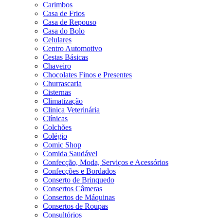
Carimbos
Casa de Frios
Casa de Repouso
Casa do Bolo
Celulares
Centro Automotivo
Cestas Básicas
Chaveiro
Chocolates Finos e Presentes
Churrascaria
Cisternas
Climatização
Clinica Veterinária
Clínicas
Colchões
Colégio
Comic Shop
Comida Saudável
Confecção, Moda, Serviços e Acessórios
Confecções e Bordados
Conserto de Brinquedo
Consertos Câmeras
Consertos de Máquinas
Consertos de Roupas
Consultórios