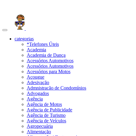
Toggle
navigation
categorias
*Telefones Úteis
Academia
Academia de Dança
Acessórios Automotivos
Acessórios Automotivos
Acessórios para Motos
Açougue
Adesivação
Admnistração de Condomínios
Advogados
Agência
Agência de Motos
Agência de Publicidade
Agência de Turismo
Agência de Veículos
Agropecuária
Alimentação