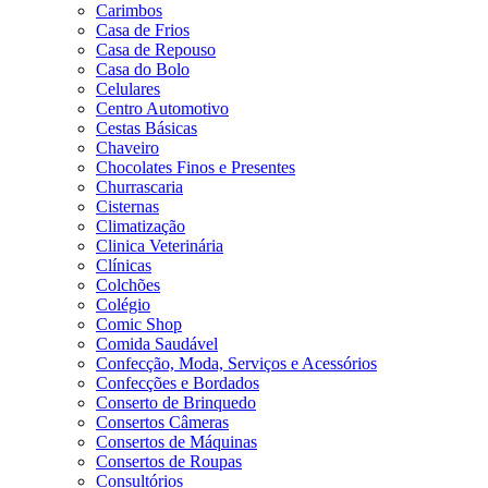
Carimbos
Casa de Frios
Casa de Repouso
Casa do Bolo
Celulares
Centro Automotivo
Cestas Básicas
Chaveiro
Chocolates Finos e Presentes
Churrascaria
Cisternas
Climatização
Clinica Veterinária
Clínicas
Colchões
Colégio
Comic Shop
Comida Saudável
Confecção, Moda, Serviços e Acessórios
Confecções e Bordados
Conserto de Brinquedo
Consertos Câmeras
Consertos de Máquinas
Consertos de Roupas
Consultórios