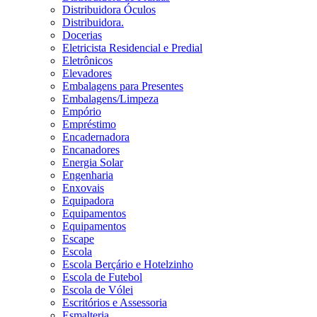
Distribuidora Óculos
Distribuidora.
Docerias
Eletricista Residencial e Predial
Eletrônicos
Elevadores
Embalagens para Presentes
Embalagens/Limpeza
Empório
Empréstimo
Encadernadora
Encanadores
Energia Solar
Engenharia
Enxovais
Equipadora
Equipamentos
Equipamentos
Escape
Escola
Escola Berçário e Hotelzinho
Escola de Futebol
Escola de Vólei
Escritórios e Assessoria
Esmalteria