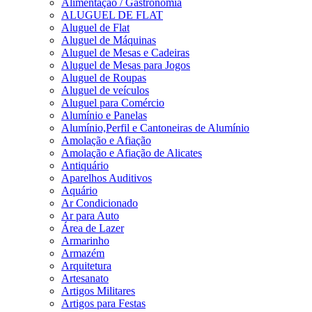
Alimentação / Gastronomia
ALUGUEL DE FLAT
Aluguel de Flat
Aluguel de Máquinas
Aluguel de Mesas e Cadeiras
Aluguel de Mesas para Jogos
Aluguel de Roupas
Aluguel de veículos
Aluguel para Comércio
Alumínio e Panelas
Alumínio,Perfil e Cantoneiras de Alumínio
Amolação e Afiação
Amolação e Afiação de Alicates
Antiquário
Aparelhos Auditivos
Aquário
Ar Condicionado
Ar para Auto
Área de Lazer
Armarinho
Armazém
Arquitetura
Artesanato
Artigos Militares
Artigos para Festas