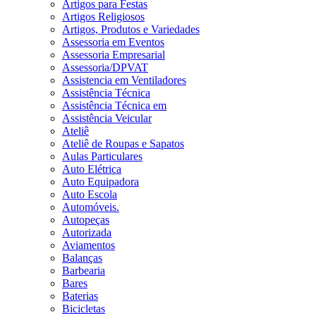
Artigos para Festas
Artigos Religiosos
Artigos, Produtos e Variedades
Assessoria em Eventos
Assessoria Empresarial
Assessoria/DPVAT
Assistencia em Ventiladores
Assistência Técnica
Assistência Técnica em
Assistência Veicular
Ateliê
Ateliê de Roupas e Sapatos
Aulas Particulares
Auto Elétrica
Auto Equipadora
Auto Escola
Automóveis.
Autopeças
Autorizada
Aviamentos
Balanças
Barbearia
Bares
Baterias
Bicicletas