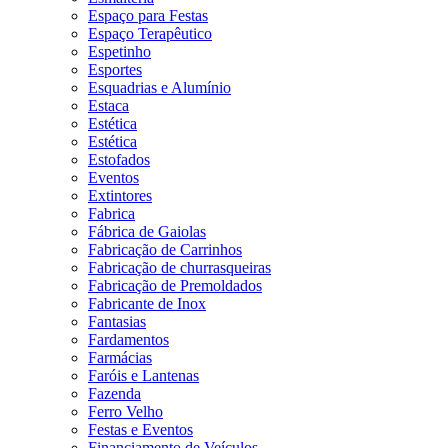
Espaço para Festas
Espaço Terapêutico
Espetinho
Esportes
Esquadrias e Alumínio
Estaca
Estética
Estética
Estofados
Eventos
Extintores
Fabrica
Fábrica de Gaiolas
Fabricação de Carrinhos
Fabricação de churrasqueiras
Fabricação de Premoldados
Fabricante de Inox
Fantasias
Fardamentos
Farmácias
Faróis e Lantenas
Fazenda
Ferro Velho
Festas e Eventos
Financiamento de Veículos