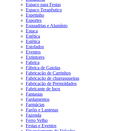
Espaço para Festas
Espaço Terapêutico
Espetinho
Esportes
Esquadrias e Alumínio
Estaca
Estética
Estética
Estofados
Eventos
Extintores
Fabrica
Fábrica de Gaiolas
Fabricação de Carrinhos
Fabricação de churrasqueiras
Fabricação de Premoldados
Fabricante de Inox
Fantasias
Fardamentos
Farmácias
Faróis e Lantenas
Fazenda
Ferro Velho
Festas e Eventos
Financiamento de Veículos