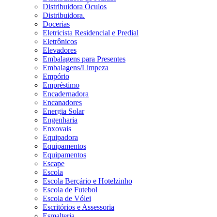
Distribuidora Óculos
Distribuidora.
Docerias
Eletricista Residencial e Predial
Eletrônicos
Elevadores
Embalagens para Presentes
Embalagens/Limpeza
Empório
Empréstimo
Encadernadora
Encanadores
Energia Solar
Engenharia
Enxovais
Equipadora
Equipamentos
Equipamentos
Escape
Escola
Escola Berçário e Hotelzinho
Escola de Futebol
Escola de Vólei
Escritórios e Assessoria
Esmalteria