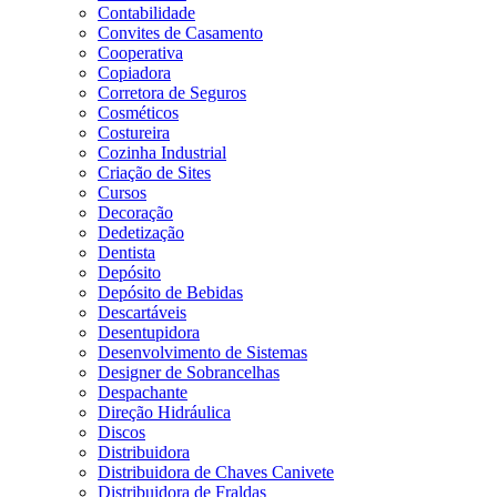
Contabilidade
Convites de Casamento
Cooperativa
Copiadora
Corretora de Seguros
Cosméticos
Costureira
Cozinha Industrial
Criação de Sites
Cursos
Decoração
Dedetização
Dentista
Depósito
Depósito de Bebidas
Descartáveis
Desentupidora
Desenvolvimento de Sistemas
Designer de Sobrancelhas
Despachante
Direção Hidráulica
Discos
Distribuidora
Distribuidora de Chaves Canivete
Distribuidora de Fraldas