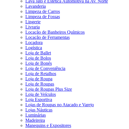
Lava Jato e Estética Automotiva na Av. Norte
Lavanderia
Limpeza de Carros
Limpeza de Fossas
Lingerie
Livraria
Locação de Banheiros Químicos
Locação de Ferramentas
Locadora
Logística
Loja de Ballet
Loja de Bolos
Loja de Bonés
Loja de Conveniência
Loja de Retalhos
Loja de Roupa
Loja de Roupas
Loja de Roupas Plus Size
Loja de Veículos
Loja Esportiva
Lojas de Roupas no Atacado e Varejo
Lojas Náuticas
Luminárias
Madeireira
Manequins e Expositores