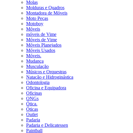
Molas
Molduras e Quadros
Montadora de Móveis
Moto Peças
Motoboy
Móveis
móveis de Vime
Móveis de Vime
Móveis Planejados
Móveis Usados
Móveis.
Mudança
Musculação
Músicos e Orquestras
Natação e Hidroginástica
Odontologia
Oficina e Equipadora
Oficinas
ONGs
Ótica.
Óticas
Outlet
Padaria
Padaria e Delicatessen
Paintball