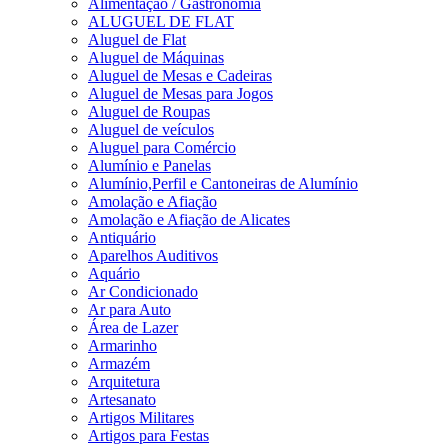
Alimentação / Gastronomia
ALUGUEL DE FLAT
Aluguel de Flat
Aluguel de Máquinas
Aluguel de Mesas e Cadeiras
Aluguel de Mesas para Jogos
Aluguel de Roupas
Aluguel de veículos
Aluguel para Comércio
Alumínio e Panelas
Alumínio,Perfil e Cantoneiras de Alumínio
Amolação e Afiação
Amolação e Afiação de Alicates
Antiquário
Aparelhos Auditivos
Aquário
Ar Condicionado
Ar para Auto
Área de Lazer
Armarinho
Armazém
Arquitetura
Artesanato
Artigos Militares
Artigos para Festas