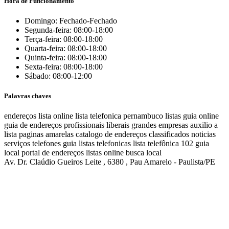
Hora de Funcionamento
Domingo: Fechado-Fechado
Segunda-feira: 08:00-18:00
Terça-feira: 08:00-18:00
Quarta-feira: 08:00-18:00
Quinta-feira: 08:00-18:00
Sexta-feira: 08:00-18:00
Sábado: 08:00-12:00
Palavras chaves
endereços
lista online
lista telefonica
pernambuco listas
guia online
guia de endereços
profissionais liberais
grandes empresas
auxilio a
lista
paginas amarelas
catalogo de endereços
classificados
noticias
serviços
telefones
guia
listas telefonicas
lista telefônica
102
guia
local
portal de endereços
listas online
busca local
Av. Dr. Claúdio Gueiros Leite , 6380 , Pau Amarelo - Paulista/PE