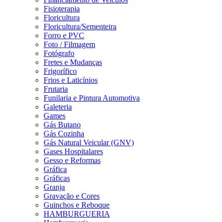
Fisioterapia
Floricultura
Floricultura/Sementeira
Forro e PVC
Foto / Filmagem
Fotógrafo
Fretes e Mudanças
Frigorífico
Frios e Laticínios
Frutaria
Funilaria e Pintura Automotiva
Galeteria
Games
Gás Butano
Gás Cozinha
Gás Natural Veicular (GNV)
Gases Hospitalares
Gesso e Reformas
Gráfica
Gráficas
Granja
Gravação e Cores
Guinchos e Reboque
HAMBURGUERIA