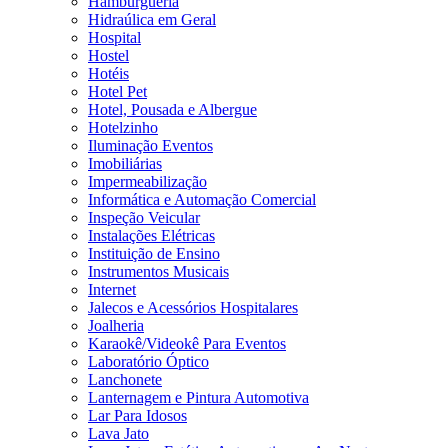
Hamburgueria
Hidraúlica em Geral
Hospital
Hostel
Hotéis
Hotel Pet
Hotel, Pousada e Albergue
Hotelzinho
Iluminação Eventos
Imobiliárias
Impermeabilização
Informática e Automação Comercial
Inspeção Veicular
Instalações Elétricas
Instituição de Ensino
Instrumentos Musicais
Internet
Jalecos e Acessórios Hospitalares
Joalheria
Karaokê/Videokê Para Eventos
Laboratório Óptico
Lanchonete
Lanternagem e Pintura Automotiva
Lar Para Idosos
Lava Jato