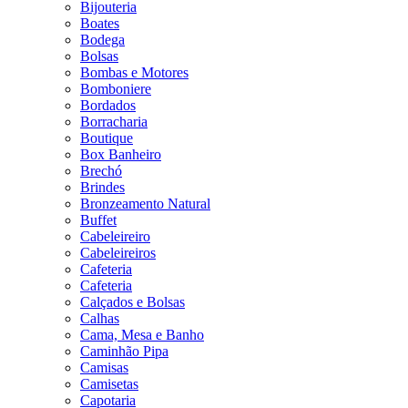
Bijouteria
Boates
Bodega
Bolsas
Bombas e Motores
Bomboniere
Bordados
Borracharia
Boutique
Box Banheiro
Brechó
Brindes
Bronzeamento Natural
Buffet
Cabeleireiro
Cabeleireiros
Cafeteria
Cafeteria
Calçados e Bolsas
Calhas
Cama, Mesa e Banho
Caminhão Pipa
Camisas
Camisetas
Capotaria