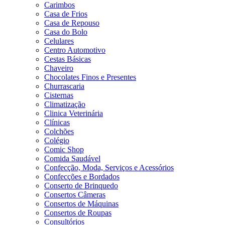
Carimbos
Casa de Frios
Casa de Repouso
Casa do Bolo
Celulares
Centro Automotivo
Cestas Básicas
Chaveiro
Chocolates Finos e Presentes
Churrascaria
Cisternas
Climatização
Clinica Veterinária
Clínicas
Colchões
Colégio
Comic Shop
Comida Saudável
Confecção, Moda, Serviços e Acessórios
Confecções e Bordados
Conserto de Brinquedo
Consertos Câmeras
Consertos de Máquinas
Consertos de Roupas
Consultórios