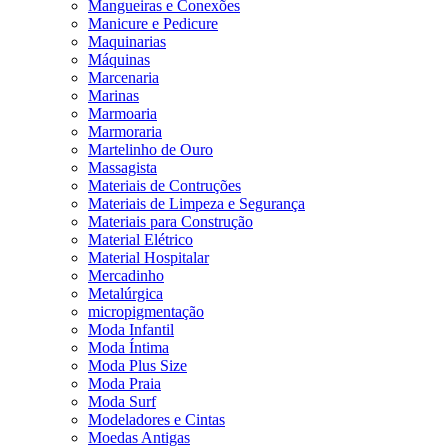
Mangueiras e Conexões
Manicure e Pedicure
Maquinarias
Máquinas
Marcenaria
Marinas
Marmoaria
Marmoraria
Martelinho de Ouro
Massagista
Materiais de Contruções
Materiais de Limpeza e Segurança
Materiais para Construção
Material Elétrico
Material Hospitalar
Mercadinho
Metalúrgica
micropigmentação
Moda Infantil
Moda Íntima
Moda Plus Size
Moda Praia
Moda Surf
Modeladores e Cintas
Moedas Antigas