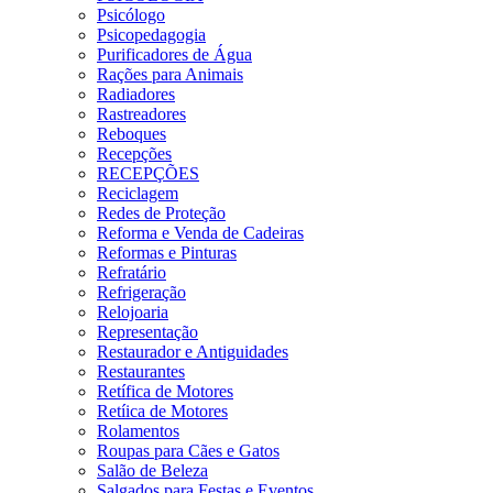
Psicólogo
Psicopedagogia
Purificadores de Água
Rações para Animais
Radiadores
Rastreadores
Reboques
Recepções
RECEPÇÕES
Reciclagem
Redes de Proteção
Reforma e Venda de Cadeiras
Reformas e Pinturas
Refratário
Refrigeração
Relojoaria
Representação
Restaurador e Antiguidades
Restaurantes
Retífica de Motores
Retíica de Motores
Rolamentos
Roupas para Cães e Gatos
Salão de Beleza
Salgados para Festas e Eventos