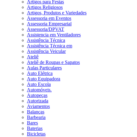
Artigos para Festas
Artigos Religiosos
Artigos, Produtos e Variedades
Assessoria em Eventos
Assessoria Empresarial
Assessoria/DPVAT
Assistencia em Ventiladores
Assistência Técnica
Assistência Técnica em
Assistência Veicular
Ateliê
Ateliê de Roupas e Sapatos
Aulas Particulares
Auto Elétrica
Auto Equipadora
Auto Escola
Automóveis.
Autopeças
Autorizada
Aviamentos
Balanças
Barbearia
Bares
Baterias
Bicicletas