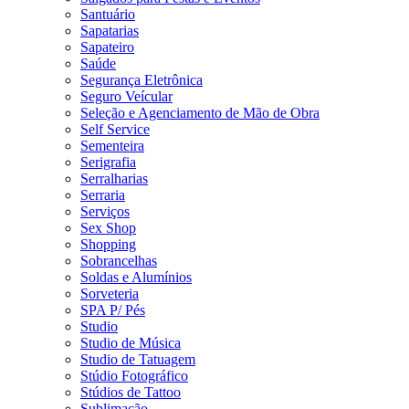
Santuário
Sapatarias
Sapateiro
Saúde
Segurança Eletrônica
Seguro Veícular
Seleção e Agenciamento de Mão de Obra
Self Service
Sementeira
Serigrafia
Serralharias
Serraria
Serviços
Sex Shop
Shopping
Sobrancelhas
Soldas e Alumínios
Sorveteria
SPA P/ Pés
Studio
Studio de Música
Studio de Tatuagem
Stúdio Fotográfico
Stúdios de Tattoo
Sublimação