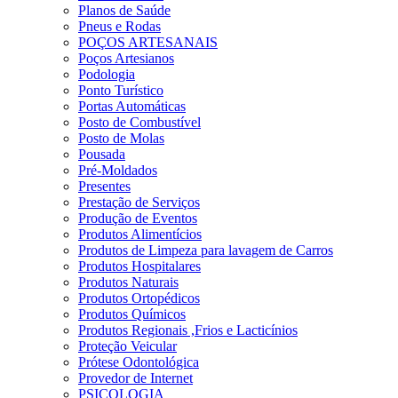
Planos de Saúde
Pneus e Rodas
POÇOS ARTESANAIS
Poços Artesianos
Podologia
Ponto Turístico
Portas Automáticas
Posto de Combustível
Posto de Molas
Pousada
Pré-Moldados
Presentes
Prestação de Serviços
Produção de Eventos
Produtos Alimentícios
Produtos de Limpeza para lavagem de Carros
Produtos Hospitalares
Produtos Naturais
Produtos Ortopédicos
Produtos Químicos
Produtos Regionais ,Frios e Lacticínios
Proteção Veicular
Prótese Odontológica
Provedor de Internet
PSICOLOGIA