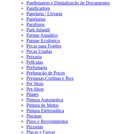
Panfletagem e Digitalização de Documentos
Panificadora
Papelaria / Livraria
Papelarias
Parafusos
Park Infantil
Parque Aquático
Parque Ecológico
Peças para Fogões
Peças Usadas
Peixaria
Películas
Perfumaria
Perfuração de Poços
Persianas,Cortinas e Box
Pet Shop
Pet-Shop
Pilates
Pintura Automotiva
Pintura de Motos
Pintura Eletrostática
Piscinas
Pisos e Revestimentos
Pizzarias
Placas e Faixas