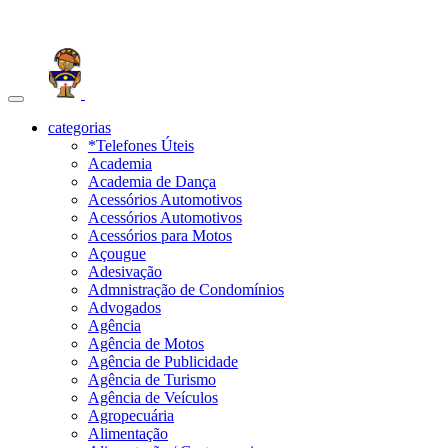
Toggle
navigation
categorias
*Telefones Úteis
Academia
Academia de Dança
Acessórios Automotivos
Acessórios Automotivos
Acessórios para Motos
Açougue
Adesivação
Admnistração de Condomínios
Advogados
Agência
Agência de Motos
Agência de Publicidade
Agência de Turismo
Agência de Veículos
Agropecuária
Alimentação