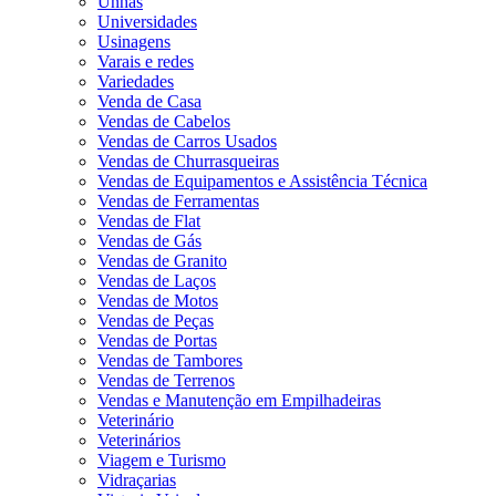
Unhas
Universidades
Usinagens
Varais e redes
Variedades
Venda de Casa
Vendas de Cabelos
Vendas de Carros Usados
Vendas de Churrasqueiras
Vendas de Equipamentos e Assistência Técnica
Vendas de Ferramentas
Vendas de Flat
Vendas de Gás
Vendas de Granito
Vendas de Laços
Vendas de Motos
Vendas de Peças
Vendas de Portas
Vendas de Tambores
Vendas de Terrenos
Vendas e Manutenção em Empilhadeiras
Veterinário
Veterinários
Viagem e Turismo
Vidraçarias