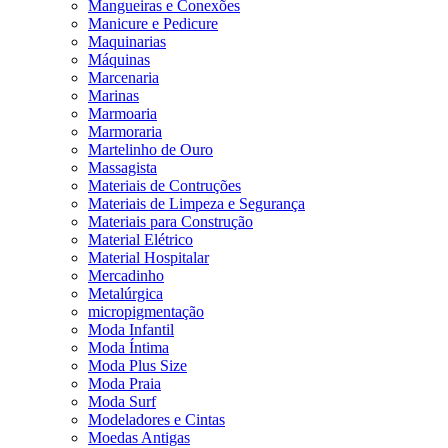
Mangueiras e Conexões
Manicure e Pedicure
Maquinarias
Máquinas
Marcenaria
Marinas
Marmoaria
Marmoraria
Martelinho de Ouro
Massagista
Materiais de Contruções
Materiais de Limpeza e Segurança
Materiais para Construção
Material Elétrico
Material Hospitalar
Mercadinho
Metalúrgica
micropigmentação
Moda Infantil
Moda Íntima
Moda Plus Size
Moda Praia
Moda Surf
Modeladores e Cintas
Moedas Antigas