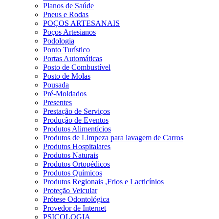
Planos de Saúde
Pneus e Rodas
POÇOS ARTESANAIS
Poços Artesianos
Podologia
Ponto Turístico
Portas Automáticas
Posto de Combustível
Posto de Molas
Pousada
Pré-Moldados
Presentes
Prestação de Serviços
Produção de Eventos
Produtos Alimentícios
Produtos de Limpeza para lavagem de Carros
Produtos Hospitalares
Produtos Naturais
Produtos Ortopédicos
Produtos Químicos
Produtos Regionais ,Frios e Lacticínios
Proteção Veicular
Prótese Odontológica
Provedor de Internet
PSICOLOGIA