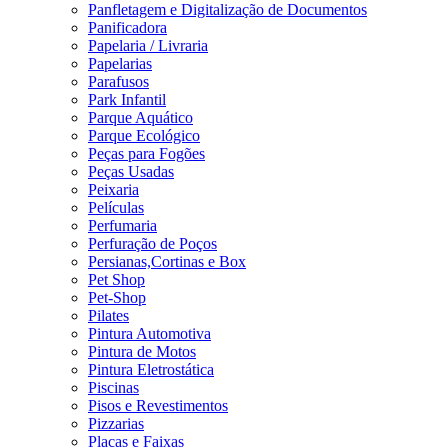
Panfletagem e Digitalização de Documentos
Panificadora
Papelaria / Livraria
Papelarias
Parafusos
Park Infantil
Parque Aquático
Parque Ecológico
Peças para Fogões
Peças Usadas
Peixaria
Películas
Perfumaria
Perfuração de Poços
Persianas,Cortinas e Box
Pet Shop
Pet-Shop
Pilates
Pintura Automotiva
Pintura de Motos
Pintura Eletrostática
Piscinas
Pisos e Revestimentos
Pizzarias
Placas e Faixas