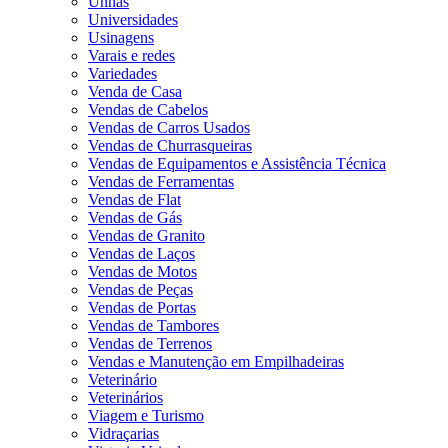
Unhas
Universidades
Usinagens
Varais e redes
Variedades
Venda de Casa
Vendas de Cabelos
Vendas de Carros Usados
Vendas de Churrasqueiras
Vendas de Equipamentos e Assistência Técnica
Vendas de Ferramentas
Vendas de Flat
Vendas de Gás
Vendas de Granito
Vendas de Laços
Vendas de Motos
Vendas de Peças
Vendas de Portas
Vendas de Tambores
Vendas de Terrenos
Vendas e Manutenção em Empilhadeiras
Veterinário
Veterinários
Viagem e Turismo
Vidraçarias