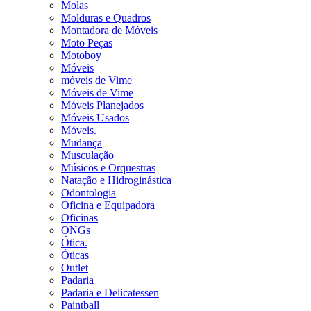
Molas
Molduras e Quadros
Montadora de Móveis
Moto Peças
Motoboy
Móveis
móveis de Vime
Móveis de Vime
Móveis Planejados
Móveis Usados
Móveis.
Mudança
Musculação
Músicos e Orquestras
Natação e Hidroginástica
Odontologia
Oficina e Equipadora
Oficinas
ONGs
Ótica.
Óticas
Outlet
Padaria
Padaria e Delicatessen
Paintball