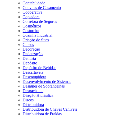
Contabilidade
Convites de Casamento
Cooperativa
Copiadora
Corretora de Seguros
Cosméticos
Costureira
Cozinha Industrial
Criação de Sites
Cursos
Decoração
Dedetização
Dentista
Depósito
Depósito de Bebidas
Descartáveis
Desentupidora
Desenvolvimento de Sistemas
Designer de Sobrancelhas
Despachante
Direção Hidráulica
Discos
Distribuidora
Distribuidora de Chaves Canivete
Distribuidora de Fraldas