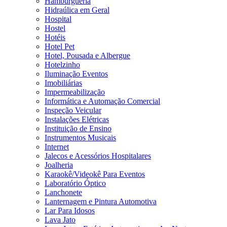
Hamburgueria
Hidraúlica em Geral
Hospital
Hostel
Hotéis
Hotel Pet
Hotel, Pousada e Albergue
Hotelzinho
Iluminação Eventos
Imobiliárias
Impermeabilização
Informática e Automação Comercial
Inspeção Veicular
Instalações Elétricas
Instituição de Ensino
Instrumentos Musicais
Internet
Jalecos e Acessórios Hospitalares
Joalheria
Karaokê/Videokê Para Eventos
Laboratório Óptico
Lanchonete
Lanternagem e Pintura Automotiva
Lar Para Idosos
Lava Jato