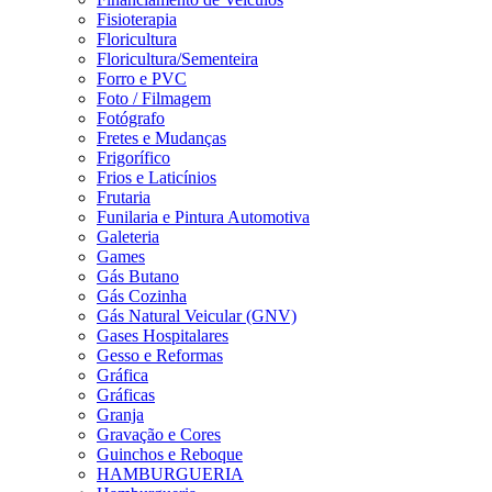
Fisioterapia
Floricultura
Floricultura/Sementeira
Forro e PVC
Foto / Filmagem
Fotógrafo
Fretes e Mudanças
Frigorífico
Frios e Laticínios
Frutaria
Funilaria e Pintura Automotiva
Galeteria
Games
Gás Butano
Gás Cozinha
Gás Natural Veicular (GNV)
Gases Hospitalares
Gesso e Reformas
Gráfica
Gráficas
Granja
Gravação e Cores
Guinchos e Reboque
HAMBURGUERIA