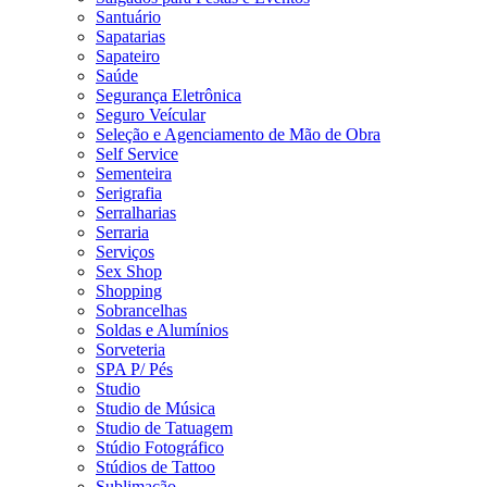
Santuário
Sapatarias
Sapateiro
Saúde
Segurança Eletrônica
Seguro Veícular
Seleção e Agenciamento de Mão de Obra
Self Service
Sementeira
Serigrafia
Serralharias
Serraria
Serviços
Sex Shop
Shopping
Sobrancelhas
Soldas e Alumínios
Sorveteria
SPA P/ Pés
Studio
Studio de Música
Studio de Tatuagem
Stúdio Fotográfico
Stúdios de Tattoo
Sublimação