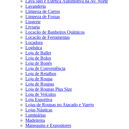
Lava Jato e Estética Automotiva na Av. Norte
Lavanderia
Limpeza de Carros
Limpeza de Fossas
Lingerie
Livraria
Locação de Banheiros Químicos
Locação de Ferramentas
Locadora
Logística
Loja de Ballet
Loja de Bolos
Loja de Bonés
Loja de Conveniência
Loja de Retalhos
Loja de Roupa
Loja de Roupas
Loja de Roupas Plus Size
Loja de Veículos
Loja Esportiva
Lojas de Roupas no Atacado e Varejo
Lojas Náuticas
Luminárias
Madeireira
Manequins e Expositores