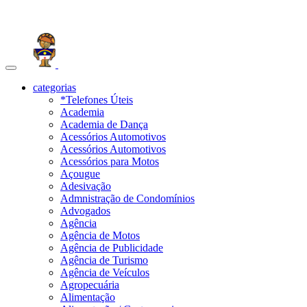
Toggle
navigation
categorias
*Telefones Úteis
Academia
Academia de Dança
Acessórios Automotivos
Acessórios Automotivos
Acessórios para Motos
Açougue
Adesivação
Admnistração de Condomínios
Advogados
Agência
Agência de Motos
Agência de Publicidade
Agência de Turismo
Agência de Veículos
Agropecuária
Alimentação