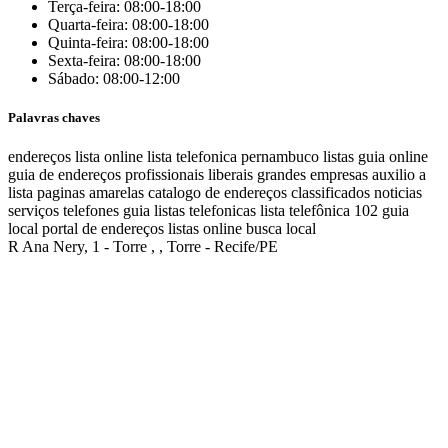
Terça-feira: 08:00-18:00
Quarta-feira: 08:00-18:00
Quinta-feira: 08:00-18:00
Sexta-feira: 08:00-18:00
Sábado: 08:00-12:00
Palavras chaves
endereços
lista online
lista telefonica
pernambuco listas
guia online
guia de endereços
profissionais liberais
grandes empresas
auxilio a
lista
paginas amarelas
catalogo de endereços
classificados
noticias
serviços
telefones
guia
listas telefonicas
lista telefônica
102
guia
local
portal de endereços
listas online
busca local
R Ana Nery, 1 - Torre , , Torre - Recife/PE