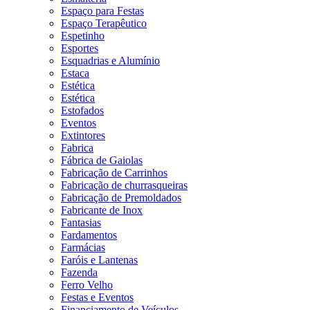
Espaço para Festas
Espaço Terapêutico
Espetinho
Esportes
Esquadrias e Alumínio
Estaca
Estética
Estética
Estofados
Eventos
Extintores
Fabrica
Fábrica de Gaiolas
Fabricação de Carrinhos
Fabricação de churrasqueiras
Fabricação de Premoldados
Fabricante de Inox
Fantasias
Fardamentos
Farmácias
Faróis e Lantenas
Fazenda
Ferro Velho
Festas e Eventos
Financiamento de Veículos