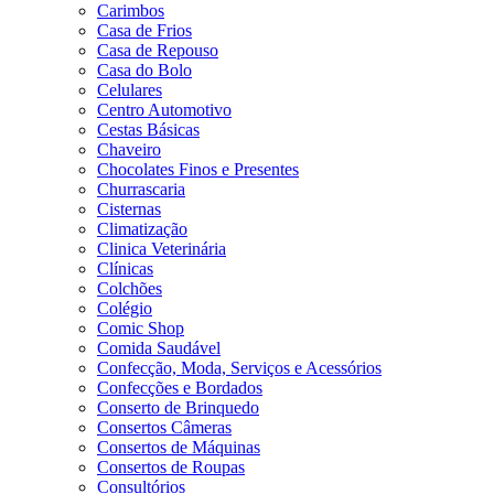
Carimbos
Casa de Frios
Casa de Repouso
Casa do Bolo
Celulares
Centro Automotivo
Cestas Básicas
Chaveiro
Chocolates Finos e Presentes
Churrascaria
Cisternas
Climatização
Clinica Veterinária
Clínicas
Colchões
Colégio
Comic Shop
Comida Saudável
Confecção, Moda, Serviços e Acessórios
Confecções e Bordados
Conserto de Brinquedo
Consertos Câmeras
Consertos de Máquinas
Consertos de Roupas
Consultórios