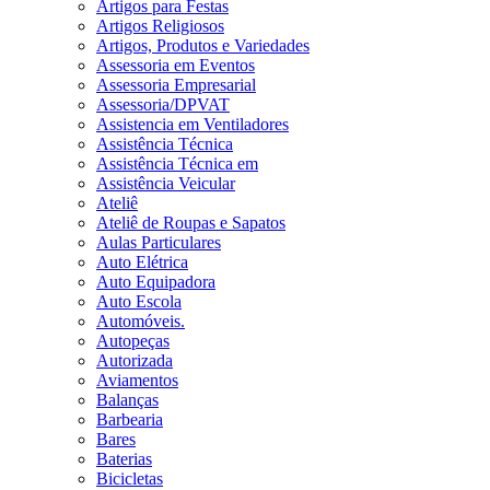
Artigos para Festas
Artigos Religiosos
Artigos, Produtos e Variedades
Assessoria em Eventos
Assessoria Empresarial
Assessoria/DPVAT
Assistencia em Ventiladores
Assistência Técnica
Assistência Técnica em
Assistência Veicular
Ateliê
Ateliê de Roupas e Sapatos
Aulas Particulares
Auto Elétrica
Auto Equipadora
Auto Escola
Automóveis.
Autopeças
Autorizada
Aviamentos
Balanças
Barbearia
Bares
Baterias
Bicicletas