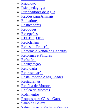
Psicólogo
Psicopedagogia
Purificadores de Água
Rações para Animais
Radiadores
Rastreadores
Reboques
Recepções
RECEPÇÕES
Reciclagem
Redes de Proteção
Reforma e Venda de Cadeiras
Reformas e Pinturas
Refratário
Refrigeração
Relojoaria
Representação
Restaurador e Antiguidades
Restaurantes
Retífica de Motores
Retíica de Motores
Rolamentos
Roupas para Cães e Gatos
Salão de Beleza
Salgados para Festas e Eventos