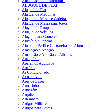
Alimentação / Gastronomia
ALUGUEL DE FLAT
Aluguel de Flat
Aluguel de Máquinas
Aluguel de Mesas e Cadeiras
Aluguel de Mesas para Jogos
Aluguel de Roupas
Aluguel de veículos
Aluguel para Comércio
Alumínio e Panelas
Alumínio,Perfil e Cantoneiras de Alumínio
Amolação e Afiação
Amolação e Afiação de Alicates
Antiquário
Aparelhos Auditivos
Aquário
Ar Condicionado
Ar para Auto
Área de Lazer
Armarinho
Armazém
Arquitetura
Artesanato
Artigos Militares
Artigos para Festas