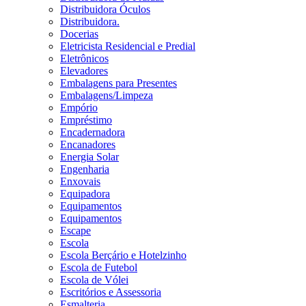
Distribuidora Óculos
Distribuidora.
Docerias
Eletricista Residencial e Predial
Eletrônicos
Elevadores
Embalagens para Presentes
Embalagens/Limpeza
Empório
Empréstimo
Encadernadora
Encanadores
Energia Solar
Engenharia
Enxovais
Equipadora
Equipamentos
Equipamentos
Escape
Escola
Escola Berçário e Hotelzinho
Escola de Futebol
Escola de Vólei
Escritórios e Assessoria
Esmalteria