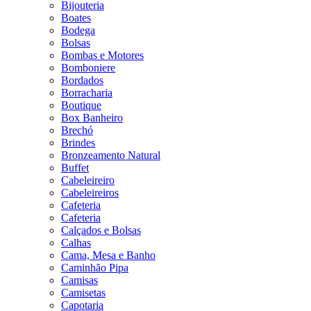
Bijouteria
Boates
Bodega
Bolsas
Bombas e Motores
Bomboniere
Bordados
Borracharia
Boutique
Box Banheiro
Brechó
Brindes
Bronzeamento Natural
Buffet
Cabeleireiro
Cabeleireiros
Cafeteria
Cafeteria
Calçados e Bolsas
Calhas
Cama, Mesa e Banho
Caminhão Pipa
Camisas
Camisetas
Capotaria