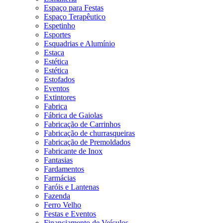
Espaço para Festas
Espaço Terapêutico
Espetinho
Esportes
Esquadrias e Alumínio
Estaca
Estética
Estética
Estofados
Eventos
Extintores
Fabrica
Fábrica de Gaiolas
Fabricação de Carrinhos
Fabricação de churrasqueiras
Fabricação de Premoldados
Fabricante de Inox
Fantasias
Fardamentos
Farmácias
Faróis e Lantenas
Fazenda
Ferro Velho
Festas e Eventos
Financiamento de Veículos