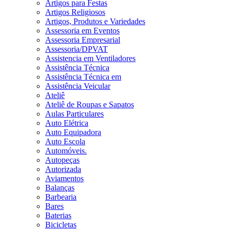
Artigos para Festas
Artigos Religiosos
Artigos, Produtos e Variedades
Assessoria em Eventos
Assessoria Empresarial
Assessoria/DPVAT
Assistencia em Ventiladores
Assistência Técnica
Assistência Técnica em
Assistência Veicular
Ateliê
Ateliê de Roupas e Sapatos
Aulas Particulares
Auto Elétrica
Auto Equipadora
Auto Escola
Automóveis.
Autopeças
Autorizada
Aviamentos
Balanças
Barbearia
Bares
Baterias
Bicicletas