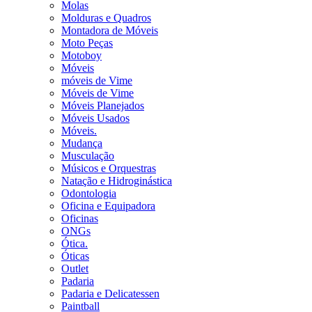
Molas
Molduras e Quadros
Montadora de Móveis
Moto Peças
Motoboy
Móveis
móveis de Vime
Móveis de Vime
Móveis Planejados
Móveis Usados
Móveis.
Mudança
Musculação
Músicos e Orquestras
Natação e Hidroginástica
Odontologia
Oficina e Equipadora
Oficinas
ONGs
Ótica.
Óticas
Outlet
Padaria
Padaria e Delicatessen
Paintball