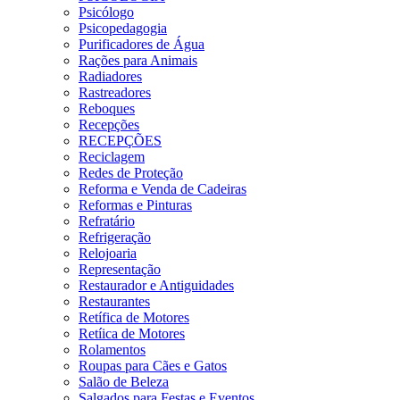
Psicólogo
Psicopedagogia
Purificadores de Água
Rações para Animais
Radiadores
Rastreadores
Reboques
Recepções
RECEPÇÕES
Reciclagem
Redes de Proteção
Reforma e Venda de Cadeiras
Reformas e Pinturas
Refratário
Refrigeração
Relojoaria
Representação
Restaurador e Antiguidades
Restaurantes
Retífica de Motores
Retíica de Motores
Rolamentos
Roupas para Cães e Gatos
Salão de Beleza
Salgados para Festas e Eventos