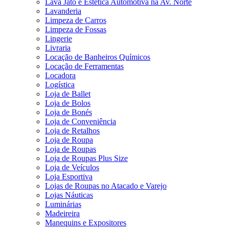
Lava Jato e Estética Automotiva na Av. Norte
Lavanderia
Limpeza de Carros
Limpeza de Fossas
Lingerie
Livraria
Locação de Banheiros Químicos
Locação de Ferramentas
Locadora
Logística
Loja de Ballet
Loja de Bolos
Loja de Bonés
Loja de Conveniência
Loja de Retalhos
Loja de Roupa
Loja de Roupas
Loja de Roupas Plus Size
Loja de Veículos
Loja Esportiva
Lojas de Roupas no Atacado e Varejo
Lojas Náuticas
Luminárias
Madeireira
Manequins e Expositores