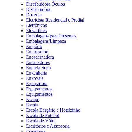
Distribuidora Óculos
Distribuidora.
Docerias
Eletricista Residencial e Predial
Eletrônicos
Elevadores
Embalagens para Presentes
Embalagens/Limpeza
Empório
Empréstimo
Encadernadora
Encanadores
Energia Solar
Engenharia
Enxovais
Equipadora
Equipamentos
Equipamentos
Escape
Escola
Escola Berçário e Hotelzinho
Escola de Futebol
Escola de Vólei
Escritórios e Assessoria
Esmalteria