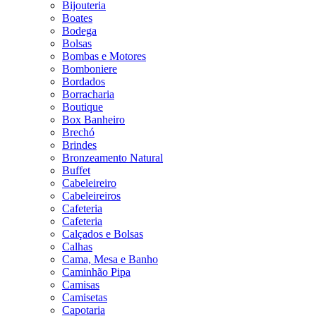
Bijouteria
Boates
Bodega
Bolsas
Bombas e Motores
Bomboniere
Bordados
Borracharia
Boutique
Box Banheiro
Brechó
Brindes
Bronzeamento Natural
Buffet
Cabeleireiro
Cabeleireiros
Cafeteria
Cafeteria
Calçados e Bolsas
Calhas
Cama, Mesa e Banho
Caminhão Pipa
Camisas
Camisetas
Capotaria