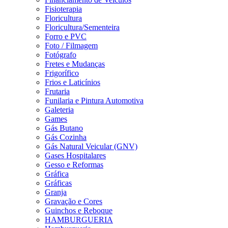
Fisioterapia
Floricultura
Floricultura/Sementeira
Forro e PVC
Foto / Filmagem
Fotógrafo
Fretes e Mudanças
Frigorífico
Frios e Laticínios
Frutaria
Funilaria e Pintura Automotiva
Galeteria
Games
Gás Butano
Gás Cozinha
Gás Natural Veicular (GNV)
Gases Hospitalares
Gesso e Reformas
Gráfica
Gráficas
Granja
Gravação e Cores
Guinchos e Reboque
HAMBURGUERIA