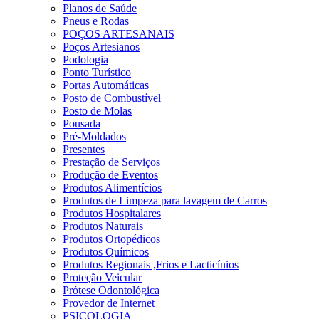
Planos de Saúde
Pneus e Rodas
POÇOS ARTESANAIS
Poços Artesianos
Podologia
Ponto Turístico
Portas Automáticas
Posto de Combustível
Posto de Molas
Pousada
Pré-Moldados
Presentes
Prestação de Serviços
Produção de Eventos
Produtos Alimentícios
Produtos de Limpeza para lavagem de Carros
Produtos Hospitalares
Produtos Naturais
Produtos Ortopédicos
Produtos Químicos
Produtos Regionais ,Frios e Lacticínios
Proteção Veicular
Prótese Odontológica
Provedor de Internet
PSICOLOGIA