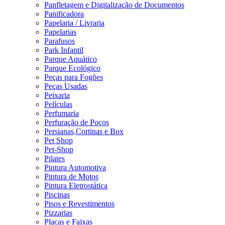
Panfletagem e Digitalização de Documentos
Panificadora
Papelaria / Livraria
Papelarias
Parafusos
Park Infantil
Parque Aquático
Parque Ecológico
Peças para Fogões
Peças Usadas
Peixaria
Películas
Perfumaria
Perfuração de Poços
Persianas,Cortinas e Box
Pet Shop
Pet-Shop
Pilates
Pintura Automotiva
Pintura de Motos
Pintura Eletrostática
Piscinas
Pisos e Revestimentos
Pizzarias
Placas e Faixas