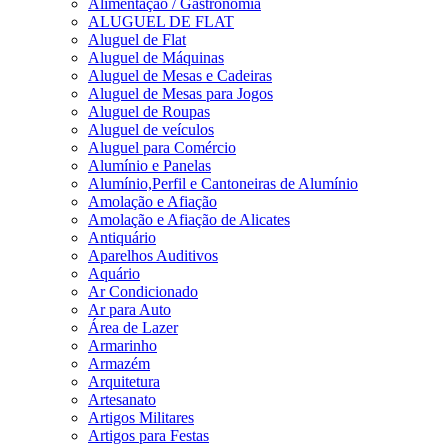
Alimentação / Gastronomia
ALUGUEL DE FLAT
Aluguel de Flat
Aluguel de Máquinas
Aluguel de Mesas e Cadeiras
Aluguel de Mesas para Jogos
Aluguel de Roupas
Aluguel de veículos
Aluguel para Comércio
Alumínio e Panelas
Alumínio,Perfil e Cantoneiras de Alumínio
Amolação e Afiação
Amolação e Afiação de Alicates
Antiquário
Aparelhos Auditivos
Aquário
Ar Condicionado
Ar para Auto
Área de Lazer
Armarinho
Armazém
Arquitetura
Artesanato
Artigos Militares
Artigos para Festas