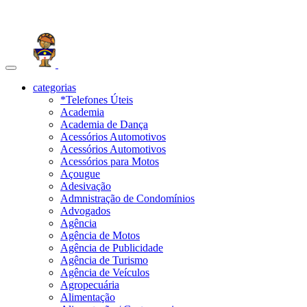
Toggle
navigation
categorias
*Telefones Úteis
Academia
Academia de Dança
Acessórios Automotivos
Acessórios Automotivos
Acessórios para Motos
Açougue
Adesivação
Admnistração de Condomínios
Advogados
Agência
Agência de Motos
Agência de Publicidade
Agência de Turismo
Agência de Veículos
Agropecuária
Alimentação