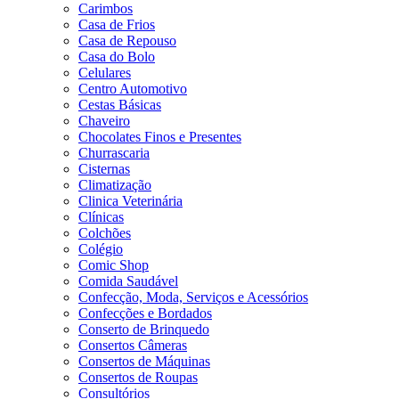
Carimbos
Casa de Frios
Casa de Repouso
Casa do Bolo
Celulares
Centro Automotivo
Cestas Básicas
Chaveiro
Chocolates Finos e Presentes
Churrascaria
Cisternas
Climatização
Clinica Veterinária
Clínicas
Colchões
Colégio
Comic Shop
Comida Saudável
Confecção, Moda, Serviços e Acessórios
Confecções e Bordados
Conserto de Brinquedo
Consertos Câmeras
Consertos de Máquinas
Consertos de Roupas
Consultórios