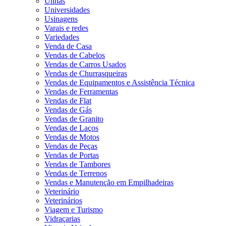
Unhas
Universidades
Usinagens
Varais e redes
Variedades
Venda de Casa
Vendas de Cabelos
Vendas de Carros Usados
Vendas de Churrasqueiras
Vendas de Equipamentos e Assistência Técnica
Vendas de Ferramentas
Vendas de Flat
Vendas de Gás
Vendas de Granito
Vendas de Laços
Vendas de Motos
Vendas de Peças
Vendas de Portas
Vendas de Tambores
Vendas de Terrenos
Vendas e Manutenção em Empilhadeiras
Veterinário
Veterinários
Viagem e Turismo
Vidraçarias