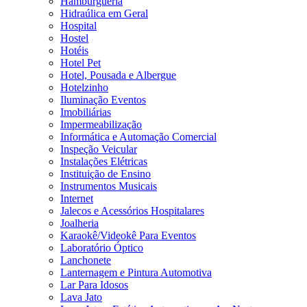
Hamburgueria
Hidraúlica em Geral
Hospital
Hostel
Hotéis
Hotel Pet
Hotel, Pousada e Albergue
Hotelzinho
Iluminação Eventos
Imobiliárias
Impermeabilização
Informática e Automação Comercial
Inspeção Veicular
Instalações Elétricas
Instituição de Ensino
Instrumentos Musicais
Internet
Jalecos e Acessórios Hospitalares
Joalheria
Karaokê/Videokê Para Eventos
Laboratório Óptico
Lanchonete
Lanternagem e Pintura Automotiva
Lar Para Idosos
Lava Jato