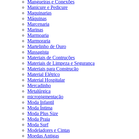
Mangueiras e Conexões
Manicure e Pedicure
Maquinarias
Máquinas
Marcenaria
Marinas
Marmoaria
Marmoraria
Martelinho de Ouro
Massagista
Materiais de Contruções
Materiais de Limpeza e Segurança
Materiais para Construção
Material Elétrico
Material Hospitalar
Mercadinho
Metalúrgica
micropigmentação
Moda Infantil
Moda Íntima
Moda Plus Size
Moda Praia
Moda Surf
Modeladores e Cintas
Moedas Antigas