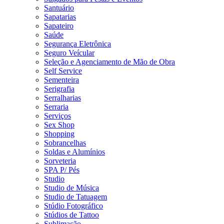
Santuário
Sapatarias
Sapateiro
Saúde
Segurança Eletrônica
Seguro Veícular
Seleção e Agenciamento de Mão de Obra
Self Service
Sementeira
Serigrafia
Serralharias
Serraria
Serviços
Sex Shop
Shopping
Sobrancelhas
Soldas e Alumínios
Sorveteria
SPA P/ Pés
Studio
Studio de Música
Studio de Tatuagem
Stúdio Fotográfico
Stúdios de Tattoo
Sublimação