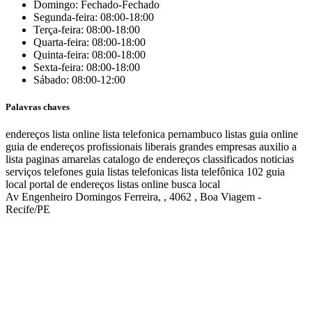
Domingo: Fechado-Fechado
Segunda-feira: 08:00-18:00
Terça-feira: 08:00-18:00
Quarta-feira: 08:00-18:00
Quinta-feira: 08:00-18:00
Sexta-feira: 08:00-18:00
Sábado: 08:00-12:00
Palavras chaves
endereços
lista online
lista telefonica
pernambuco listas
guia online
guia de endereços
profissionais liberais
grandes empresas
auxilio a
lista
paginas amarelas
catalogo de endereços
classificados
noticias
serviços
telefones
guia
listas telefonicas
lista telefônica
102
guia
local
portal de endereços
listas online
busca local
Av Engenheiro Domingos Ferreira, , 4062 , Boa Viagem -
Recife/PE