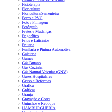
Fisioterapia
Floricultura
Floricultura/Sementeira
Forro e PVC
Foto / Filmagem
Fotógrafo
Fretes e Mudanças
Frigorífico
Frios e Laticínios
Frutaria
Funilaria e Pintura Automotiva
Galeteria
Games
Gás Butano
Gás Cozinha
Gás Natural Veicular (GNV)
Gases Hospitalares
Gesso e Reformas
Gráfica
Gráficas
Granja
Gravação e Cores
Guinchos e Reboque
HAMBURGUERIA