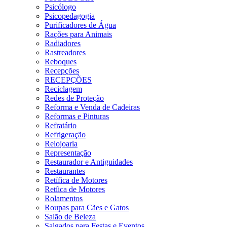
Psicólogo
Psicopedagogia
Purificadores de Água
Rações para Animais
Radiadores
Rastreadores
Reboques
Recepções
RECEPÇÕES
Reciclagem
Redes de Proteção
Reforma e Venda de Cadeiras
Reformas e Pinturas
Refratário
Refrigeração
Relojoaria
Representação
Restaurador e Antiguidades
Restaurantes
Retífica de Motores
Retíica de Motores
Rolamentos
Roupas para Cães e Gatos
Salão de Beleza
Salgados para Festas e Eventos