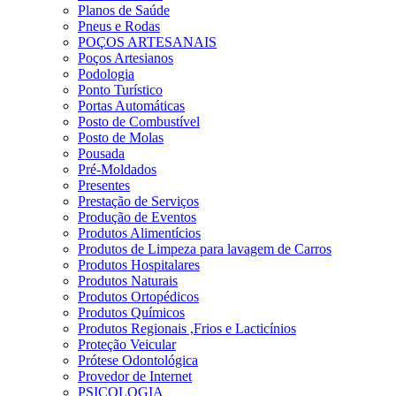
Planos de Saúde
Pneus e Rodas
POÇOS ARTESANAIS
Poços Artesianos
Podologia
Ponto Turístico
Portas Automáticas
Posto de Combustível
Posto de Molas
Pousada
Pré-Moldados
Presentes
Prestação de Serviços
Produção de Eventos
Produtos Alimentícios
Produtos de Limpeza para lavagem de Carros
Produtos Hospitalares
Produtos Naturais
Produtos Ortopédicos
Produtos Químicos
Produtos Regionais ,Frios e Lacticínios
Proteção Veicular
Prótese Odontológica
Provedor de Internet
PSICOLOGIA