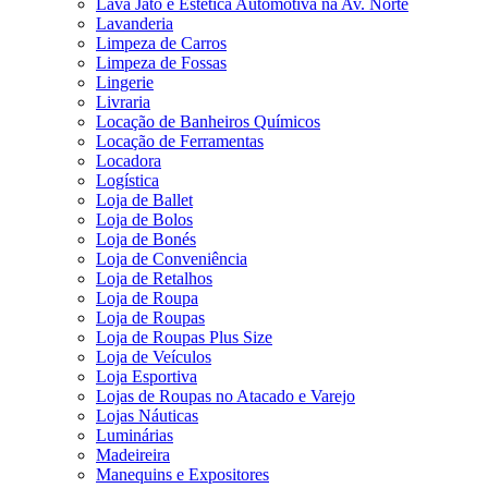
Lava Jato e Estética Automotiva na Av. Norte
Lavanderia
Limpeza de Carros
Limpeza de Fossas
Lingerie
Livraria
Locação de Banheiros Químicos
Locação de Ferramentas
Locadora
Logística
Loja de Ballet
Loja de Bolos
Loja de Bonés
Loja de Conveniência
Loja de Retalhos
Loja de Roupa
Loja de Roupas
Loja de Roupas Plus Size
Loja de Veículos
Loja Esportiva
Lojas de Roupas no Atacado e Varejo
Lojas Náuticas
Luminárias
Madeireira
Manequins e Expositores