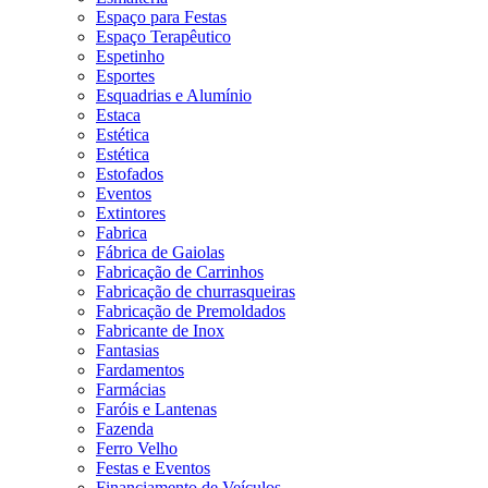
Espaço para Festas
Espaço Terapêutico
Espetinho
Esportes
Esquadrias e Alumínio
Estaca
Estética
Estética
Estofados
Eventos
Extintores
Fabrica
Fábrica de Gaiolas
Fabricação de Carrinhos
Fabricação de churrasqueiras
Fabricação de Premoldados
Fabricante de Inox
Fantasias
Fardamentos
Farmácias
Faróis e Lantenas
Fazenda
Ferro Velho
Festas e Eventos
Financiamento de Veículos