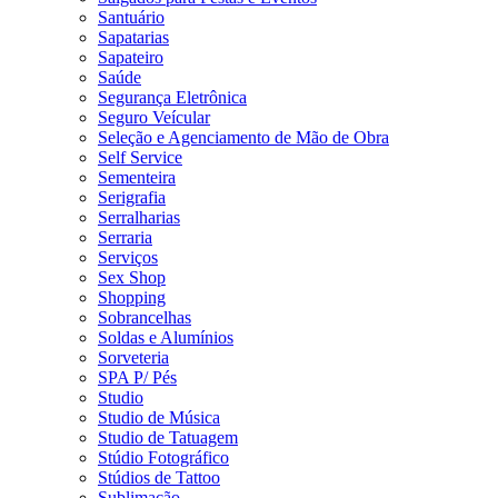
Santuário
Sapatarias
Sapateiro
Saúde
Segurança Eletrônica
Seguro Veícular
Seleção e Agenciamento de Mão de Obra
Self Service
Sementeira
Serigrafia
Serralharias
Serraria
Serviços
Sex Shop
Shopping
Sobrancelhas
Soldas e Alumínios
Sorveteria
SPA P/ Pés
Studio
Studio de Música
Studio de Tatuagem
Stúdio Fotográfico
Stúdios de Tattoo
Sublimação