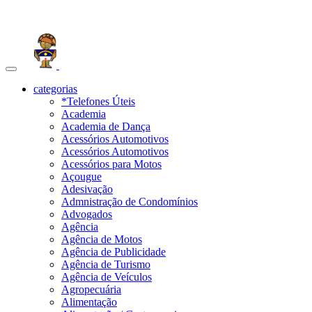
Toggle
navigation
categorias
*Telefones Úteis
Academia
Academia de Dança
Acessórios Automotivos
Acessórios Automotivos
Acessórios para Motos
Açougue
Adesivação
Admnistração de Condomínios
Advogados
Agência
Agência de Motos
Agência de Publicidade
Agência de Turismo
Agência de Veículos
Agropecuária
Alimentação