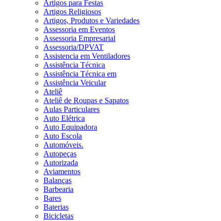
Artigos para Festas
Artigos Religiosos
Artigos, Produtos e Variedades
Assessoria em Eventos
Assessoria Empresarial
Assessoria/DPVAT
Assistencia em Ventiladores
Assistência Técnica
Assistência Técnica em
Assistência Veicular
Ateliê
Ateliê de Roupas e Sapatos
Aulas Particulares
Auto Elétrica
Auto Equipadora
Auto Escola
Automóveis.
Autopeças
Autorizada
Aviamentos
Balanças
Barbearia
Bares
Baterias
Bicicletas