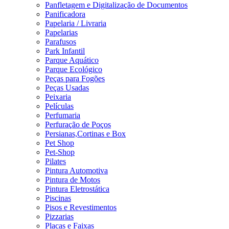
Panfletagem e Digitalização de Documentos
Panificadora
Papelaria / Livraria
Papelarias
Parafusos
Park Infantil
Parque Aquático
Parque Ecológico
Peças para Fogões
Peças Usadas
Peixaria
Películas
Perfumaria
Perfuração de Poços
Persianas,Cortinas e Box
Pet Shop
Pet-Shop
Pilates
Pintura Automotiva
Pintura de Motos
Pintura Eletrostática
Piscinas
Pisos e Revestimentos
Pizzarias
Placas e Faixas