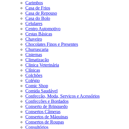
Carimbos
Casa de Frios
Casa de Repouso
Casa do Bolo
Celulares
Centro Automotivo
Cestas Básicas
Chaveiro
Chocolates Finos e Presentes
Churrascaria
Cisternas
Climatização
Clinica Veterinária
Clínicas
Colchões
Colégio
Comic Shop
Comida Saudável
Confecção, Moda, Serviços e Acessórios
Confecções e Bordados
Conserto de Brinquedo
Consertos Câmeras
Consertos de Máquinas
Consertos de Roupas
Consultórios