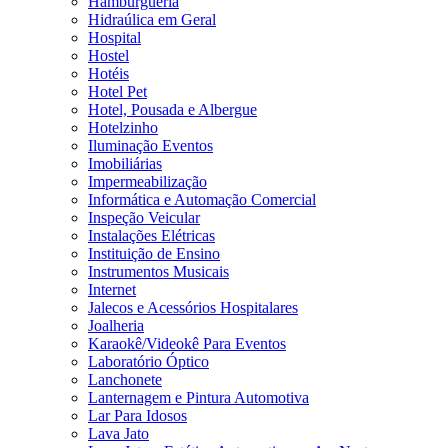
Hamburgueria
Hidraúlica em Geral
Hospital
Hostel
Hotéis
Hotel Pet
Hotel, Pousada e Albergue
Hotelzinho
Iluminação Eventos
Imobiliárias
Impermeabilização
Informática e Automação Comercial
Inspeção Veicular
Instalações Elétricas
Instituição de Ensino
Instrumentos Musicais
Internet
Jalecos e Acessórios Hospitalares
Joalheria
Karaokê/Videokê Para Eventos
Laboratório Óptico
Lanchonete
Lanternagem e Pintura Automotiva
Lar Para Idosos
Lava Jato