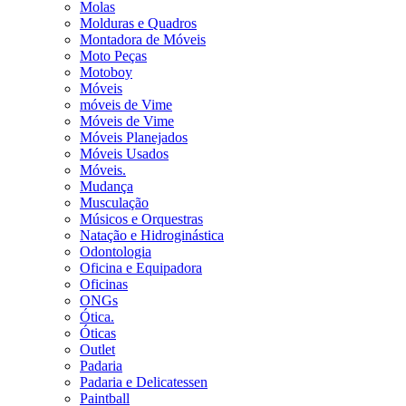
Molas
Molduras e Quadros
Montadora de Móveis
Moto Peças
Motoboy
Móveis
móveis de Vime
Móveis de Vime
Móveis Planejados
Móveis Usados
Móveis.
Mudança
Musculação
Músicos e Orquestras
Natação e Hidroginástica
Odontologia
Oficina e Equipadora
Oficinas
ONGs
Ótica.
Óticas
Outlet
Padaria
Padaria e Delicatessen
Paintball