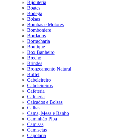
Bijouteria
Boates
Bodega
Bolsas
Bombas e Motores
Bomboniere
Bordados
Borracharia
Boutique
Box Banheiro
Brechó
Brindes
Bronzeamento Natural
Buffet
Cabeleireiro
Cabeleireiros
Cafeteria
Cafeteria
Calçados e Bolsas
Calhas
Cama, Mesa e Banho
Caminhão Pipa
Camisas
Camisetas
Capotaria