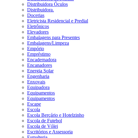
Distribuidora Óculos
Distribuidora.
Docerias
Eletricista Residencial e Predial
Eletrônicos
Elevadores
Embalagens para Presentes
Embalagens/Limpeza
Empório
Empréstimo
Encadernadora
Encanadores
Energia Solar
Engenharia
Enxovais
Equipadora
Equipamentos
Equipamentos
Escape
Escola
Escola Berçário e Hotelzinho
Escola de Futebol
Escola de Vólei
Escritórios e Assessoria
Esmalteria