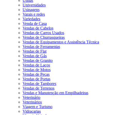
Unhas
Universidades
Usinagens
Varais e redes
Variedades
Venda de Casa
Vendas de Cabelos
Vendas de Carros Usados
Vendas de Churrasqueiras
Vendas de Equipamentos e Assistência Técnica
Vendas de Ferramentas
Vendas de Flat
Vendas de Gás
Vendas de Granito
Vendas de Laços
Vendas de Motos
Vendas de Peças
Vendas de Portas
Vendas de Tambores
Vendas de Terrenos
Vendas e Manutenção em Empilhadeiras
Veterinário
Veterinários
Viagem e Turismo
Vidraçarias