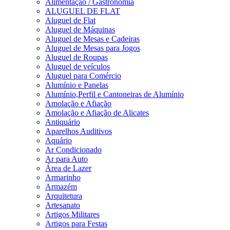
Alimentação / Gastronomia
ALUGUEL DE FLAT
Aluguel de Flat
Aluguel de Máquinas
Aluguel de Mesas e Cadeiras
Aluguel de Mesas para Jogos
Aluguel de Roupas
Aluguel de veículos
Aluguel para Comércio
Alumínio e Panelas
Alumínio,Perfil e Cantoneiras de Alumínio
Amolação e Afiação
Amolação e Afiação de Alicates
Antiquário
Aparelhos Auditivos
Aquário
Ar Condicionado
Ar para Auto
Área de Lazer
Armarinho
Armazém
Arquitetura
Artesanato
Artigos Militares
Artigos para Festas