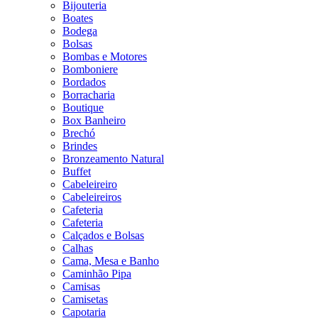
Bijouteria
Boates
Bodega
Bolsas
Bombas e Motores
Bomboniere
Bordados
Borracharia
Boutique
Box Banheiro
Brechó
Brindes
Bronzeamento Natural
Buffet
Cabeleireiro
Cabeleireiros
Cafeteria
Cafeteria
Calçados e Bolsas
Calhas
Cama, Mesa e Banho
Caminhão Pipa
Camisas
Camisetas
Capotaria