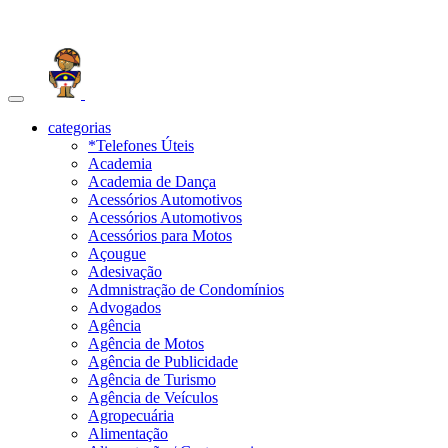
Toggle
navigation
categorias
*Telefones Úteis
Academia
Academia de Dança
Acessórios Automotivos
Acessórios Automotivos
Acessórios para Motos
Açougue
Adesivação
Admnistração de Condomínios
Advogados
Agência
Agência de Motos
Agência de Publicidade
Agência de Turismo
Agência de Veículos
Agropecuária
Alimentação