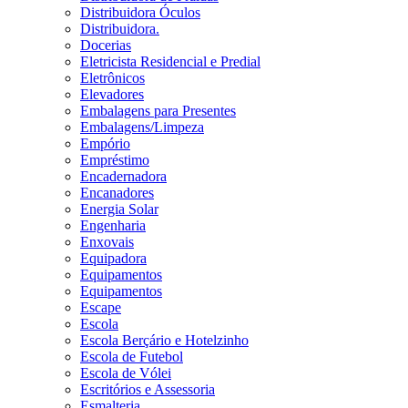
Distribuidora Óculos
Distribuidora.
Docerias
Eletricista Residencial e Predial
Eletrônicos
Elevadores
Embalagens para Presentes
Embalagens/Limpeza
Empório
Empréstimo
Encadernadora
Encanadores
Energia Solar
Engenharia
Enxovais
Equipadora
Equipamentos
Equipamentos
Escape
Escola
Escola Berçário e Hotelzinho
Escola de Futebol
Escola de Vólei
Escritórios e Assessoria
Esmalteria