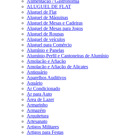
Alimentação / Gastronomia
ALUGUEL DE FLAT
Aluguel de Flat
Aluguel de Máquinas
Aluguel de Mesas e Cadeiras
Aluguel de Mesas para Jogos
Aluguel de Roupas
Aluguel de veículos
Aluguel para Comércio
Alumínio e Panelas
Alumínio,Perfil e Cantoneiras de Alumínio
Amolação e Afiação
Amolação e Afiação de Alicates
Antiquário
Aparelhos Auditivos
Aquário
Ar Condicionado
Ar para Auto
Área de Lazer
Armarinho
Armazém
Arquitetura
Artesanato
Artigos Militares
Artigos para Festas