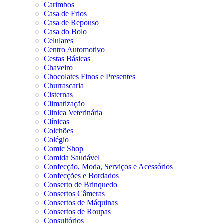
Carimbos
Casa de Frios
Casa de Repouso
Casa do Bolo
Celulares
Centro Automotivo
Cestas Básicas
Chaveiro
Chocolates Finos e Presentes
Churrascaria
Cisternas
Climatização
Clinica Veterinária
Clínicas
Colchões
Colégio
Comic Shop
Comida Saudável
Confecção, Moda, Serviços e Acessórios
Confecções e Bordados
Conserto de Brinquedo
Consertos Câmeras
Consertos de Máquinas
Consertos de Roupas
Consultórios