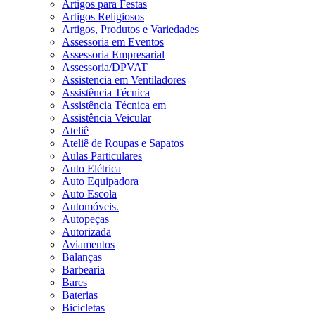
Artigos para Festas
Artigos Religiosos
Artigos, Produtos e Variedades
Assessoria em Eventos
Assessoria Empresarial
Assessoria/DPVAT
Assistencia em Ventiladores
Assistência Técnica
Assistência Técnica em
Assistência Veicular
Ateliê
Ateliê de Roupas e Sapatos
Aulas Particulares
Auto Elétrica
Auto Equipadora
Auto Escola
Automóveis.
Autopeças
Autorizada
Aviamentos
Balanças
Barbearia
Bares
Baterias
Bicicletas