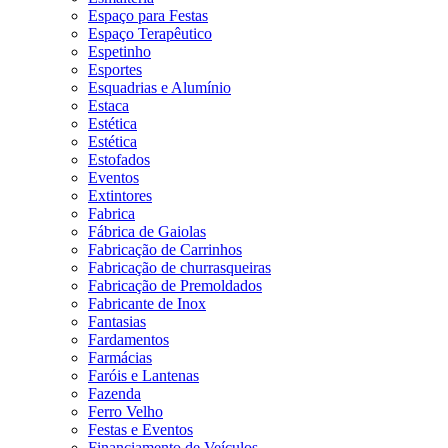
Espaço para Festas
Espaço Terapêutico
Espetinho
Esportes
Esquadrias e Alumínio
Estaca
Estética
Estética
Estofados
Eventos
Extintores
Fabrica
Fábrica de Gaiolas
Fabricação de Carrinhos
Fabricação de churrasqueiras
Fabricação de Premoldados
Fabricante de Inox
Fantasias
Fardamentos
Farmácias
Faróis e Lantenas
Fazenda
Ferro Velho
Festas e Eventos
Financiamento de Veículos